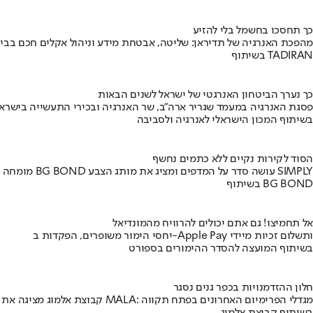
כך תחסכו בחשמל בלי להזיע
מהפכת האנרגיה של תדיראן: שליטה, אבטחת מידע וניהול אקלים חכם בבי
בשיתוף TADIRAN
כך נערך הביטחון האנרגטי של ישראל לשנים הבאות
פסגת האנרגיה במעמד שגריר ארה"ב, שר האנרגיה ובכירי התעשייה בישראל
בשיתוף המכון הישראלי לאנרגיה ולסביבה
הסוד לקירות נקיים ללא כתמים נחשף
מומחה BG BOND עושה סדר על המדפים ומציג את מותג הצבע SIMPLY
בשיתוף BG BOND
אל תחמיצו! גם אתם יכולים להרוויח מהמונדיאל
יחסי הימור משופרים, הפקדות ב-Apple Pay ותשלום זכיות מיידי
בשיתוף המועצה להסדר ההימורים בספורט
חלון ההזדמנויות בכפר גנים נסגר
קבוצת אלמוג מציגה את פרויקט MALA: מגדלי הפרימיום האחרונים בפתח תקווה