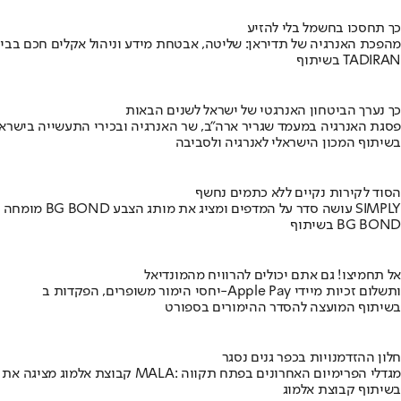
כך תחסכו בחשמל בלי להזיע
מהפכת האנרגיה של תדיראן: שליטה, אבטחת מידע וניהול אקלים חכם בבי
בשיתוף TADIRAN
כך נערך הביטחון האנרגטי של ישראל לשנים הבאות
פסגת האנרגיה במעמד שגריר ארה"ב, שר האנרגיה ובכירי התעשייה בישראל
בשיתוף המכון הישראלי לאנרגיה ולסביבה
הסוד לקירות נקיים ללא כתמים נחשף
מומחה BG BOND עושה סדר על המדפים ומציג את מותג הצבע SIMPLY
בשיתוף BG BOND
אל תחמיצו! גם אתם יכולים להרוויח מהמונדיאל
יחסי הימור משופרים, הפקדות ב-Apple Pay ותשלום זכיות מיידי
בשיתוף המועצה להסדר ההימורים בספורט
חלון ההזדמנויות בכפר גנים נסגר
קבוצת אלמוג מציגה את פרויקט MALA: מגדלי הפרימיום האחרונים בפתח תקווה
בשיתוף קבוצת אלמוג