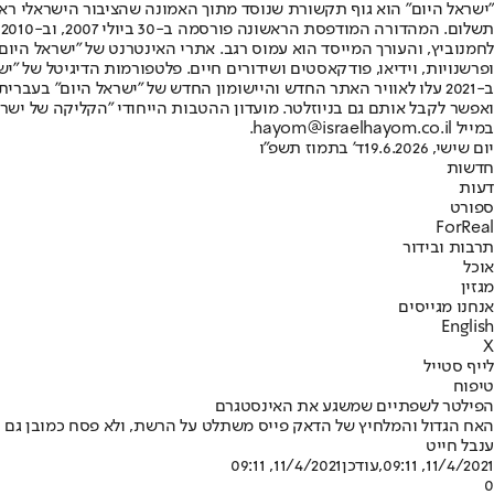
"ישראל היום" הוא גוף תקשורת שנוסד מתוך האמונה שהציבור הישראלי ראוי 
ת
ופרשנויות, וידיאו, פודקאסטים ושידורים חיים. פלטפורמות הדיגיטל של "ישרא
ב-2021 עלו לאוויר האתר החדש והיישומון החדש של "ישראל היום" בע
ואפשר לקבל אותם גם בניוזלטר. מועדון ההטבות הייחודי "הקליקה של ישרא
במייל hayom@israelhayom.co.il.
יום שישי, 19.6.2026
ד' בתמוז תשפ"ו
חדשות
דעות
ספורט
ForReal
תרבות ובידור
אוכל
מגזין
אנחנו מגייסים
English
X
לייף סטייל
טיפוח
הפילטר לשפתיים שמשגע את האינסטגרם
האח הגדול והמלחיץ של הדאק פייס משתלט על הרשת, ולא פסח כמובן גם 
ענבל חייט
11/4/2021, 09:11
,עודכן
11/4/2021, 09:11
0