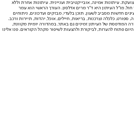
ועקת. עיתונות אמינה, אובייקטיבית ועניינית. עיתונות אחרת וללא
עור החשיפה הגבוה ביותר בימי חול. מו"ל העיתון היא ד"ר מרים אדלסון. העורך הראשי הוא עמר
 והעורך המייסד הוא עמוס רגב. אתרי האינטרנט של "ישראל היום" בעברית ובאנגלית, כמו כן היישומונים (אפליקציות) לאנדרואיד ול-iOS, מציגים חדשות מסביב לשעון, תוכן בלעדי, מבזקים ועדכונים, ניתוחים
, ספורט, כלכלה וצרכנות, בריאות, חיילים, אוכל, יהדות, תיירות ורכב.
דורה המודפסת של העיתון זמינים גם באתר, במהדורה יומית מקוונת,
היום פתוח להערות, לביקורת ולהצעות לשיפור מקהל הקוראים. פנו אלינו