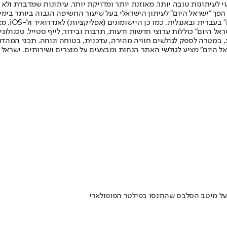
לעיתונות טובה יותר, מאוזנת יותר ומדויקת יותר. עיתונות שמדברת ולא צ
שלום. המהדורה המודפסת הראשונה פורסמה ב-30 ביולי 2007, וב-2010 הפך "ישראל היום" לעיתון הישראלי בעל שי
לחמנוביץ,
ל היום" כוללות ערוצי חדשות ודעות, תרבות ובידור, לייף סטייל, טכנולוגיה
ברית, במטרה לספק לגולשים חוויה מהירה, עדכנית, בטוחה ונוחה. תכני המה
ל היום" מציע לגולשי האתר הנחות ומבצעים על מוצרים ושירותים. ישראל 
על מיטב הסלבס שהתנסו בפילטר הפופולארי