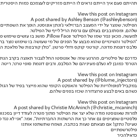
תהיתם פעם איך הייתם נראים לו הייתם מזריקים לעצמכם כמות היסטרית 
View this post on Instagram
A post shared by Ashley Benson (@ashleybenson)
הפילטר, שנוצר על ידי המעצב הברזילאי ג'ונתן אוגוסטו, הופך את השפתיים
שלהם, ומסתובבים בעולם עם גרסת הריל לייף של הפילטר.
למעשה, מכאן נגזר שמו של הפילטר Pillow Face, מושג בו עושים שימוש פלסטיקאים כדי לתאר פנים שעברו תהליכים של מילוי שפתיים, הגבהת עצמות לחיים והחלקת קמטים במצח (או במילים אחרות, הרבה מאוד בוטוקס).
"הפילטר והשינויים שהוא מבצע על הפנים של מי שעושה בו שימוש נוצר בה
סלבס דוגמת מדונה, קורטני קוקס ודולי פרטון. "כולן קורבנות של מלאכת 
כדרכם של פילטרים, מהרגע שזה של אוגוסטו החל לצבור תאוצה בקרב הגול
הטרנד כמובן לא נעלם מעיניהם של הסלבס, ורבים דוגמת סופי טרנר, ריטה 
View this post on Instagram
A post shared by (@blume_injectors)
במקביל לפופולריות של הפילטר והאפקט הקומי שהוא מייצר בפיד של הגול
כשהם באים לבצע פרוצדורה שכזו בפנים שלהם.
View this post on Instagram
A post shared by Christie McAninch (@christie_mcaninch)
למרות שאוגוסטו מודה שלא יצר את הפילטר מתוך מטרה לעודד דיון בסכנו
פלסטיים שמציפים גם אחר כך את הרשתות החברתיות", אמר. "אני לא נגד פ
טעינו? נתקן! אם מצאתם טעות בכתבה, נשמח שתשתפו אותנו
פילטר
שפתיים
כדאי
להכיר