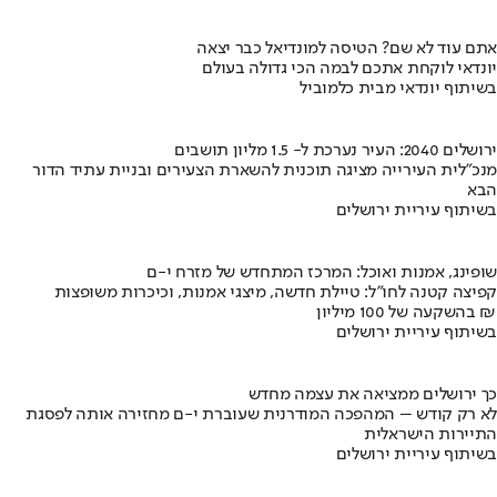
אתם עוד לא שם? הטיסה למונדיאל כבר יצאה
יונדאי לוקחת אתכם לבמה הכי גדולה בעולם
בשיתוף יונדאי מבית כלמוביל
ירושלים 2040: העיר נערכת ל- 1.5 מליון תושבים
מנכ"לית העירייה מציגה תוכנית להשארת הצעירים ובניית עתיד הדור
הבא
בשיתוף עיריית ירושלים
שופינג, אמנות ואוכל: המרכז המתחדש של מזרח י-ם
קפיצה קטנה לחו"ל: טיילת חדשה, מיצגי אמנות, וכיכרות משופצות
בהשקעה של 100 מיליון ₪
בשיתוף עיריית ירושלים
כך ירושלים ממציאה את עצמה מחדש
לא רק קודש – המהפכה המודרנית שעוברת י-ם מחזירה אותה לפסגת
התיירות הישראלית
בשיתוף עיריית ירושלים