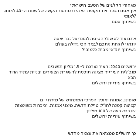
מאחורי הקלעים של הטעם הישראלי
איך אסם הפכה את תקופת הצנע והמחסור הקשה של שנות ה-40 למותג
לאומי?
בשיתוף אסם
אתם עוד לא שם? הטיסה למונדיאל כבר יצאה
יונדאי לוקחת אתכם לבמה הכי גדולה בעולם
בשיתוף יונדאי מבית כלמוביל
ירושלים 2040: העיר נערכת ל- 1.5 מליון תושבים
מנכ"לית העירייה מציגה תוכנית להשארת הצעירים ובניית עתיד הדור
הבא
בשיתוף עיריית ירושלים
שופינג, אמנות ואוכל: המרכז המתחדש של מזרח י-ם
קפיצה קטנה לחו"ל: טיילת חדשה, מיצגי אמנות, וכיכרות משופצות
בהשקעה של 100 מיליון ₪
בשיתוף עיריית ירושלים
כך ירושלים ממציאה את עצמה מחדש