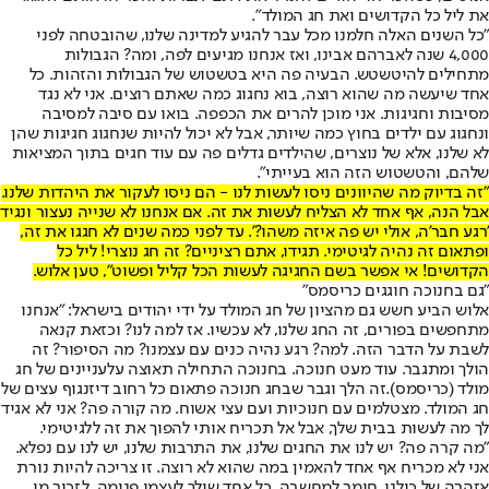
את ליל כל הקדושים ואת חג המולד".
"כל השנים האלה חלמנו מכל עבר להגיע למדינה שלנו, שהובטחה לפני
4,000 שנה לאברהם אבינו, ואז אנחנו מגיעים לפה, ומה? הגבולות
מתחילים להיטשטש. הבעיה פה היא בטשטוש של הגבולות והזהות. כל
אחד שיעשה מה שהוא רוצה, בוא נחגוג כמה שאתם רוצים. אני לא נגד
מסיבות וחגיגות. אני מוכן להרים את הכפפה. בואו עם סיבה למסיבה
ונחגוג עם ילדים בחוץ כמה שיותר, אבל לא יכול להיות שנחגוג חגיגות שהן
לא שלנו, אלא של נוצרים, שהילדים גדלים פה עם עוד חגים בתוך המציאות
שלהם, והטשטוש הזה הוא בעייתי".
"זה בדיוק מה שהיוונים ניסו לעשות לנו - הם ניסו לעקור את היהדות שלנו.
אבל הנה, אף אחד לא הצליח לעשות את זה. אם אנחנו לא שנייה נעצור ונגיד
'רגע חבר'ה, אולי יש פה איזה משהו?'. עד לפני כמה שנים לא חגגו את זה,
ופתאום זה נהיה לגיטימי. תגידו, אתם רציניים? זה חג נוצרי! ליל כל
הקדושים! אי אפשר בשם החגיגה לעשות הכל קליל ופשוט", טען אלוש.
"גם בחנוכה חוגגים כריסמס"
אלוש הביע חשש גם מהציון של חג המולד על ידי יהודים בישראל: "אנחנו
מתחפשים בפורים, זה החג שלנו, לא עכשיו. אז למה לנו? וכזאת קנאה
לשבת על הדבר הזה. למה? רגע נהיה כנים עם עצמנו? מה הסיפור? זה
הולך ומתגבר. עוד מעט חנוכה. בחנוכה התחילה תאוצה על
עניינים של חג
מולד (כריסמס).
זה הלך וגבר שבחג חנוכה פתאום כל רחוב דיזנגוף עצים של
חג המולד. מצטלמים עם חנוכיות ועם עצי אשוח. מה קורה פה? אני לא אגיד
לך מה לעשות בבית שלך, אבל אל תכריח אותי להפוך את זה ללגיטימי.
"מה קרה פה? יש לנו את החגים שלנו, את התרבות שלנו, יש לנו עם נפלא.
אני לא מכריח אף אחד להאמין במה שהוא לא רוצה. זו צריכה להיות נורת
אזהרה של כולנו. חומר למחשבה. כל אחד שילך לעצמו פנימה. לזכור מי