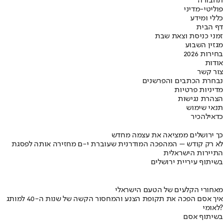
תחבורה
פוליטי-מדיני
כללי ומידע
דף הבית
זמני כניסת וצאת שבת
מגזין השבוע
בחירות 2026
אודות
צור קשר
נבחרת הכתבים והפרשנים
מדיניות פרטיות
הצהרת נגישות
תנאי שימוש
כדאי
להכיר
כך ירושלים ממציאה את עצמה מחדש
לא רק קודש – המהפכה המודרנית שעוברת י-ם מחזירה אותה לפסגת
התיירות הישראלית
בשיתוף עיריית ירושלים
מאחורי הקלעים של הטעם הישראלי
איך אסם הפכה את תקופת הצנע והמחסור הקשה של שנות ה-40 למותג
לאומי?
בשיתוף אסם