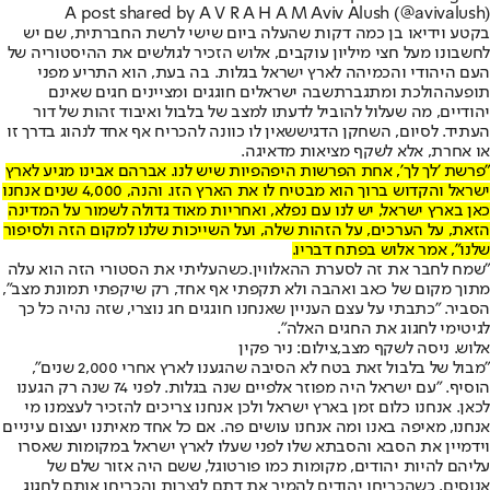
A post shared by A V R A H A M Aviv Alush (@avivalush)
בקטע וידיאו בן כמה דקות שהעלה ביום שישי לרשת החברתית, שם יש
לחשבונו מעל חצי מיליון עוקבים, אלוש הזכיר לגולשים את ההיסטוריה של
העם היהודי והכמיהה לארץ ישראל בגלות. בה בעת, הוא התריע מפני
תופעה
הולכת ומתגברת
שבה ישראלים חוגגים ומציינים חגים שאינם
יהודיים, מה שעלול להוביל לדעתו למצב של בלבול ואיבוד זהות של דור
העתיד. לסיום, השחקן הדגיש
שאין לו כוונה להכריח אף אחד לנהוג בדרך זו
או אחרת, אלא לשקף מציאות מדאיגה.
"פרשת 'לך לך', אחת הפרשות היפהפיות שיש לנו. אברהם אבינו מגיע לארץ
ישראל והקדוש ברוך הוא מבטיח לו את הארץ הזו. והנה, 4,000 שנים אנחנו
כאן בארץ ישראל, יש לנו עם נפלא, ואחריות מאוד גדולה לשמור על המדינה
הזאת, על הערכים, על הזהות שלה, ועל השייכות שלנו למקום הזה ולסיפור
שלנו", אמר אלוש בפתח דבריו.
"שמח לחבר את זה ל
סערת ההאלווין.
כשהעליתי את הסטורי הזה הוא עלה
מתוך מקום של כאב ואהבה ולא תקפתי אף אחד, רק שיקפתי תמונת מצב",
הסביר. "כתבתי על עצם העניין שאנחנו חוגגים חג נוצרי, שזה נהיה כל כך
לגיטימי לחגוג את החגים האלה".
אלוש. ניסה לשקף מצב,צילום: ניר פקין
"מבול של בלבול זאת בטח לא הסיבה שהגענו לארץ אחרי 2,000 שנים",
הוסיף. "עם ישראל היה מפוזר אלפיים שנה בגלות. לפני 74 שנה רק הגענו
לכאן. אנחנו כלום זמן בארץ ישראל ולכן אנחנו צריכים להזכיר לעצמנו מי
אנחנו, מאיפה באנו ומה אנחנו עושים פה. אם כל אחד מאיתנו יעצום עיניים
וידמיין את הסבא והסבתא שלו לפני שעלו לארץ ישראל במקומות שאסרו
עליהם להיות יהודים, מקומות כמו פורטוגל, ששם היה אזור שלם של
אנוסים, כשהכריחו יהודים להמיר את דתם לנצרות והכריחו אותם לחגוג