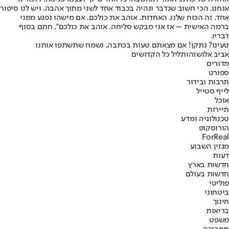
אנחנו. הכי חשוב שנדבר ונהיה בכבוד אחד לשני מתוך אהבה. ויש לנו סיפור
אחד. זה הכוח שלנו, האחדות. אוהב את כולכם. אם מישהו נפגע ממני
ברמה האישית – אז אני מבקש סליחה. אוהב את כולכם", חתם בסוף
דבריו.
טעינו? נתקן! אם מצאתם טעות בכתבה, נשמח שתשתפו אותנו
אביב אלוש
זהות
ליל כל הקדושים
מדורים
ספורט
תרבות ובידור
לייף סטייל
אוכל
תיירות
טכנולוגיה ומדע
הורוסקופ
ForReal
מגזין השבוע
דעות
חדשות בארץ
חדשות בעולם
פוליטי
ביטחוני
חינוך
בריאות
משפט