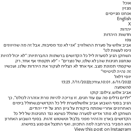
אוכל
מגזין
אנחנו מגייסים
English
X
יהדות
חדשות היהדות
צפו
אביב אלוש על סערת ההאלווין: "אני לא נגד מסיבות, אבל זה מה שהיוונים
ניסו לעשות לנו"
השחקן הגיב לסערת ליל כל הקדושים ברשתות החברתיות: "לא יכול להיות
שנחגוג חגיגות שהן לא שלנו, של נוצרים" • "לא תקפתי אף אחד, רק
שיקפתי תמונת מצב. אף אחד לא הצליח לעקור את היהדות שלנו, ועכשיו
זה נהיה לגיטימי"
יוסי דלאל
6/11/2022, 10:01
,עודכן
7/11/2022, 13:23
0
השמעה
אביב אלוש, צילום: קוקו
"ילדים גדלים פה עם עוד חגים, זו צריכה להיות נורת אזהרה לכולנו", כך
הגיב בסוף השבוע אביב אלוש
לסערת ליל כל הקדושים,
שחולל בימים
האחרונים אחרי שמתח ביקורת על ציון החג על ידי יהודים.
השחקן לא נותר אדיש לסערה שחולל כשיצא נגד החגיגות של ליל כל
הקדושים בארץ והזהיר מפני בלבול וטשטוש זהות. בסוף השבוע האחרון
הוא הסביר בהרחבה למה התכוון, ואף התנצל אם פגע במישהו.
View this post on Instagram