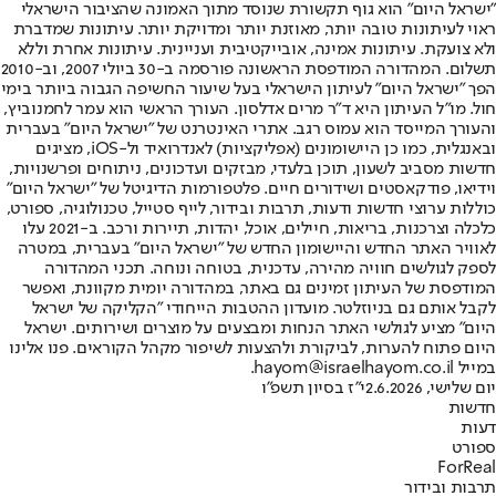
"ישראל היום" הוא גוף תקשורת שנוסד מתוך האמונה שהציבור הישראלי
ראוי לעיתונות טובה יותר, מאוזנת יותר ומדויקת יותר. עיתונות שמדברת
ולא צועקת. עיתונות אמינה, אובייקטיבית ועניינית. עיתונות אחרת וללא
תשלום. המהדורה המודפסת הראשונה פורסמה ב-30 ביולי 2007, וב-2010
הפך "ישראל היום" לעיתון הישראלי בעל שיעור החשיפה הגבוה ביותר בימי
חול. מו"ל העיתון היא ד"ר מרים אדלסון. העורך הראשי הוא עמר לחמנוביץ,
והעורך המייסד הוא עמוס רגב. אתרי האינטרנט של "ישראל היום" בעברית
ובאנגלית, כמו כן היישומונים (אפליקציות) לאנדרואיד ול-iOS, מציגים
חדשות מסביב לשעון, תוכן בלעדי, מבזקים ועדכונים, ניתוחים ופרשנויות,
וידיאו, פודקאסטים ושידורים חיים. פלטפורמות הדיגיטל של "ישראל היום"
כוללות ערוצי חדשות ודעות, תרבות ובידור, לייף סטייל, טכנולוגיה, ספורט,
כלכלה וצרכנות, בריאות, חיילים, אוכל, יהדות, תיירות ורכב. ב-2021 עלו
לאוויר האתר החדש והיישומון החדש של "ישראל היום" בעברית, במטרה
לספק לגולשים חוויה מהירה, עדכנית, בטוחה ונוחה. תכני המהדורה
המודפסת של העיתון זמינים גם באתר, במהדורה יומית מקוונת, ואפשר
לקבל אותם גם בניוזלטר. מועדון ההטבות הייחודי "הקליקה של ישראל
היום" מציע לגולשי האתר הנחות ומבצעים על מוצרים ושירותים. ישראל
היום פתוח להערות, לביקורת ולהצעות לשיפור מקהל הקוראים. פנו אלינו
במייל hayom@israelhayom.co.il.
יום שלישי, 2.6.2026
י"ז בסיון תשפ"ו
חדשות
דעות
ספורט
ForReal
תרבות ובידור