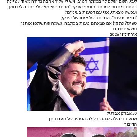
ליבי. השם ישלם לך בגמולך הטוב, ויש לי אליך אהבה גדולה מאוד", ציינה
בסיום. מתחת למכתב הוסיף יענקי: "מכתב שאימא שלי כתבה לי מזמן,
ועכשיו מצאתי. אני עם דמעות בעיניים".
"תמיד ידעתי". המכתב של אימו של יענקי,
טעינו? נתקן! אם מצאתם טעות בכתבה, נשמח שתשתפו אותנו
נושאיםחמים
אירוויזיון 2026
6:50
ברק אברגיל
שמע בוז ועלה לגמר: הלילה הסוער של נועם בתן
הדיבור