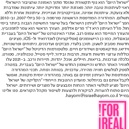
"ישראל היום" הוא גוף תקשורת שנוסד מתוך האמונה שהציבור הישראלי
ראוי לעיתונות טובה יותר, מאוזנת יותר ומדויקת יותר. עיתונות שמדברת
ולא צועקת. עיתונות אמינה, אובייקטיבית ועניינית. עיתונות אחרת וללא
תשלום. המהדורה המודפסת הראשונה פורסמה ב-30 ביולי 2007, וב-2010
הפך "ישראל היום" לעיתון הישראלי בעל שיעור החשיפה הגבוה ביותר בימי
חול. מו"ל העיתון היא ד"ר מרים אדלסון. העורך הראשי הוא עמר לחמנוביץ,
והעורך המייסד הוא עמוס רגב. אתרי האינטרנט של "ישראל היום" בעברית
ובאנגלית, כמו כן היישומונים (אפליקציות) לאנדרואיד ול-iOS, מציגים
חדשות מסביב לשעון, תוכן בלעדי, מבזקים ועדכונים, ניתוחים ופרשנויות,
וידיאו, פודקאסטים ושידורים חיים. פלטפורמות הדיגיטל של "ישראל היום"
כוללות ערוצי חדשות ודעות, תרבות ובידור, לייף סטייל, טכנולוגיה, ספורט,
כלכלה וצרכנות, בריאות, חיילים, אוכל, יהדות, תיירות ורכב. ב-2021 עלו
לאוויר האתר החדש והיישומון החדש של "ישראל היום" בעברית, במטרה
לספק לגולשים חוויה מהירה, עדכנית, בטוחה ונוחה. תכני המהדורה
המודפסת של העיתון זמינים גם באתר, במהדורה יומית מקוונת, ואפשר
לקבל אותם גם בניוזלטר. מועדון ההטבות הייחודי "הקליקה של ישראל
היום" מציע לגולשי האתר הנחות ומבצעים על מוצרים ושירותים. ישראל
היום פתוח להערות, לביקורת ולהצעות לשיפור מקהל הקוראים. פנו אלינו
במייל hayom@israelhayom.co.il.