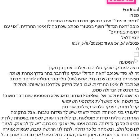
ForReal
מפה
"תמיד ידעתי": יענקי חושף מכתב מאימו החרדית
כוכב "האח הגדול" חשף בסטורי מכתב שכתבה לו אימו החרדית. "אני עם
דמעות בעיניים"
יוסי דלאל
5/8/2025, 8:57
,עודכן
5/8/2025, 8:57
0
השמעה
רוצה למחוק. יענקי גולדהבר. צילום: אורן בן חקון
זה לא סוד שכוכב "האח הגדול" יענקי גולדהבר בחר בדרך אחרת ושונה
מצעירים בסביבה שבה גדל. אמש (שני) גולדהבר החליט לפרסם מכתב
שכתבה לו אימו החרדית, שבו קיבל חיזוק על דרכו ואישיותו, ולחלוק
בהתרגשות הגדולה ממנו.
הירשמו לניוזלטר של ForReal ואנחנו נדאג שלא תפספסו שום דבר חשוב!
בהרשמה, אני מאשר/ת את
תנאי השימוש
קיבל חיזוק. יענקי גולדהבר,צילום: אור גפן
"ליענקי בני המיוחד, תמיד ידעתי שיש לך מידות טובות, אבל בתקופה
האחרונה גיליתי מידות מופלאות, כך לגלות רגישות, לשמוח בשמחתי, לתת
נתינות כל כך גדולות", כתבה אימו של יענקי במכתב. "יש לך לב ענק, לעזור
לנו מכל הלב, ובשמחה כל כך גדולה. לתת לנו הרגשה טובה, לעשות אווירה
ומצב רוח. אני מעריכה אותך מאוד, ואתה גדול בעיני! אני מברכת אותך בכל