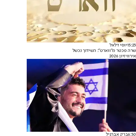
15:23
יוסי דלאל
שרה פכטר מ"ווארט": השידוך נכשל
אירוויזיון 2026
6:50
ברק אברגיל