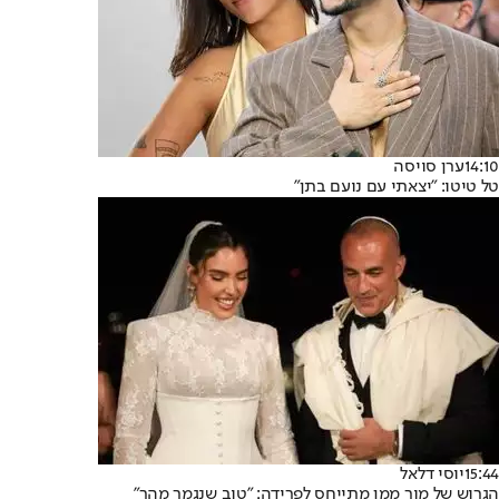
14:10
ערן סויסה
טל טיטו: "יצאתי עם נועם בתן"
15:44
יוסי דלאל
הגרוש של מור ממן מתייחס לפרידה: "טוב שנגמר מהר"