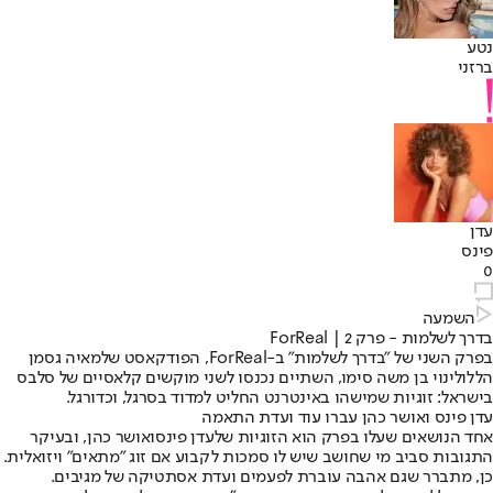
נטע
ברזני
עדן
פינס
0
השמעה
בדרך לשלמות - פרק 2 | ForReal
בפרק השני של "בדרך לשלמות" ב-ForReal, הפודקאסט של
מאיה גסמן
הלל
ו
לינוי בן משה סימו
, השתיים נכנסו לשני מוקשים קלאסיים של סלבס
בישראל: זוגיות שמישהו באינטרנט החליט למדוד בסרגל, וכדורגל.
עדן פינס ואושר כהן עברו עוד ועדת התאמה
אחד הנושאים שעלו בפרק הוא הזוגיות של
עדן פינס
ו
אושר כהן
, ובעיקר
התגובות סביב מי שחושב שיש לו סמכות לקבוע אם זוג "מתאים" ויזואלית.
כן, מתברר שגם אהבה עוברת לפעמים ועדת אסתטיקה של מגיבים.