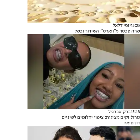
15:23
יוסי דלאל
שרה פכטר מ"ווארט": השידוך נכשל
15:18
ברק אברגיל
נורת' וקים מציגות: ציפוי יהלומים לשיניים
דוז פואה