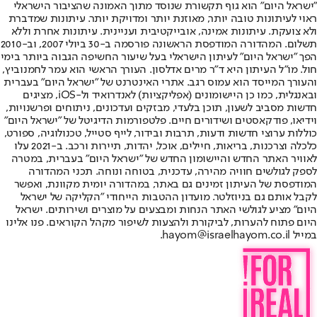
"ישראל היום" הוא גוף תקשורת שנוסד מתוך האמונה שהציבור הישראלי
ראוי לעיתונות טובה יותר, מאוזנת יותר ומדויקת יותר. עיתונות שמדברת
ולא צועקת. עיתונות אמינה, אובייקטיבית ועניינית. עיתונות אחרת וללא
תשלום. המהדורה המודפסת הראשונה פורסמה ב-30 ביולי 2007, וב-2010
הפך "ישראל היום" לעיתון הישראלי בעל שיעור החשיפה הגבוה ביותר בימי
חול. מו"ל העיתון היא ד"ר מרים אדלסון. העורך הראשי הוא עמר לחמנוביץ,
והעורך המייסד הוא עמוס רגב. אתרי האינטרנט של "ישראל היום" בעברית
ובאנגלית, כמו כן היישומונים (אפליקציות) לאנדרואיד ול-iOS, מציגים
חדשות מסביב לשעון, תוכן בלעדי, מבזקים ועדכונים, ניתוחים ופרשנויות,
וידיאו, פודקאסטים ושידורים חיים. פלטפורמות הדיגיטל של "ישראל היום"
כוללות ערוצי חדשות ודעות, תרבות ובידור, לייף סטייל, טכנולוגיה, ספורט,
כלכלה וצרכנות, בריאות, חיילים, אוכל, יהדות, תיירות ורכב. ב-2021 עלו
לאוויר האתר החדש והיישומון החדש של "ישראל היום" בעברית, במטרה
לספק לגולשים חוויה מהירה, עדכנית, בטוחה ונוחה. תכני המהדורה
המודפסת של העיתון זמינים גם באתר, במהדורה יומית מקוונת, ואפשר
לקבל אותם גם בניוזלטר. מועדון ההטבות הייחודי "הקליקה של ישראל
היום" מציע לגולשי האתר הנחות ומבצעים על מוצרים ושירותים. ישראל
היום פתוח להערות, לביקורת ולהצעות לשיפור מקהל הקוראים. פנו אלינו
במייל hayom@israelhayom.co.il.