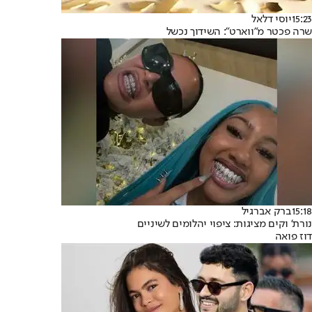
15:23
יוסי דלאל
שרה פכטר מ"ווארט": השידוך נכשל
15:18
ברק אברגיל
נורת' וקים מציגות: ציפוי יהלומים לשיניים
דוז פואה