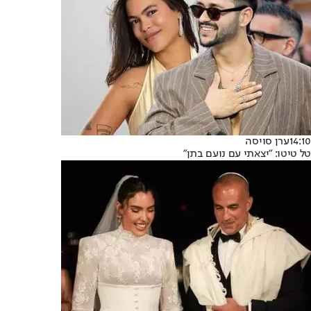
14:10
ערן סויסה
טל טיטו: "יצאתי עם נועם בתן"