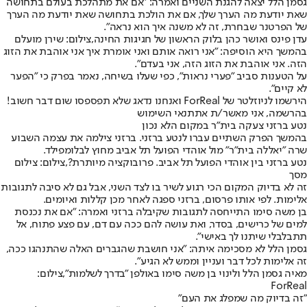
גסמן הלל יצאה להגנת השניים ואמרה: "אם את מתהלכת בעולם בתחושה
שאת יודעת מה הערך שלך, אם את הולכת בתחושה שאת יודעת מה הערך
של הפרטנר שבחרת, זה לא משנה איך הוא נראה".
עדן פינס ואושר כהן בלוק הראשון של חגיגות החינה,צילום: שירן מועלם
בהמשך היא הוסיפה: "אני רואה אותם ואני אומרת איך אני אוהבת את הזוג
הזה. אני אוהבת את הזוג הזה, אני בעדם".
על הטענות סביב "פערי נראות", כפי שעלו בשיחה, נאמר בפרק כי "הפער
לא קיים".
הירשמו לניוזלטר של ForReal ואנחנו נדאג שלא תפספסו שום דבר חשוב!
בהרשמה, אני מאשר/ת את
תנאי השימוש
נטע ברזני צעקה בית"ר במקום הלא נכון
בהמשך הפרק השתיים עברו ל
נטע ברזני
. ברזני צילמה את עצמה השבוע
שרה "יאללה בית"ר" מול אוהדי הפועל תל אביב מחוץ לבלומפילד.
נטע ברזני בין אוהדי הפועל תל אביב. פרובוקציה מיותרת?,צילום: צילום
מסך
זה לא בדיוק המקום הכי רגוע לשיר בו לצד השני, אבל גם לא סיבה לתגובות
אלימות. לפי אותו פרסום, ברזני ספגה לאחר מכן קללות ואיומים.
בן משה סימו התייחסה לתגובות שקיבלה ברזני ואמרה: "אם את נכנסת
למים של כרישים, בסדר, ואת עושה להם ככה עם דם, עם פצע פתוח, אל
תתבלבלי שיתנו לך באישי".
גסמן הלל לא מסכימה איתה: "אני חושבת שהגברים האלה שהתנהגו ככה,
זה אלימות לכל דבר ועניין וממש לא הגיע".
מאיה גסמן הלל ולינוי בן משה סימו באולפן "בדרך לשלמות",צילום:
ForReal
"זה בדיוק מה שמפלג את העם"