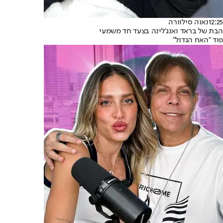
12:25
נאוה סילוורה
הבת של בראד ואנג'לינה בצעד חד משמעי
פוד "האח הגדול"