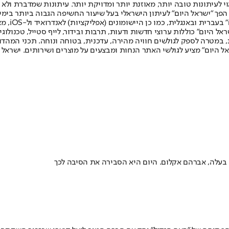
לעיתונות טובה יותר, מאוזנת יותר ומדויקת יותר. עיתונות שמדברת ולא צ
שלום. המהדורה המודפסת הראשונה פורסמה ב-30 ביולי 2007, וב-2010 הפך "ישראל היום" לעיתון הישראלי בעל שי
לחמנוביץ,
ל היום" כוללות ערוצי חדשות ודעות, תרבות ובידור, לייף סטייל, טכנולוגיה
ברית, במטרה לספק לגולשים חוויה מהירה, עדכנית, בטוחה ונוחה. תכני המה
ל היום" מציע לגולשי האתר הנחות ומבצעים על מוצרים ושירותים. ישראל 
בעלה, אברהם אקלום. היום היא הסבירה את הסיבה לכך