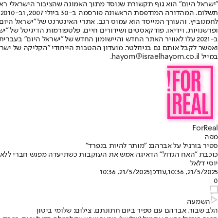
"ישראל היום" הוא גוף תקשורת שנוסד מתוך האמונה שהציבור הישראלי ראוי 
ת
ופרשנויות, וידיאו, פודקאסטים ושידורים חיים. פלטפורמות הדיגיטל של "ישרא
ב-2021 עלו לאוויר האתר החדש והיישומון החדש של "ישראל היום" בע
ואפשר לקבל אותם גם בניוזלטר. מועדון ההטבות הייחודי "הקליקה של ישרא
במייל hayom@israelhayom.co.il.
ForReal
מפה
ספיר בורגיל על אברהם: "מותר להיות בנפרד"
כוכבת "האח הגדול" הדאיגה אמש את העוקבות כשתיעדה מפגש חברי ללא 
יוסי דלאל
21/5/2025, 10:36
,עודכן
21/5/2025, 10:36
0
השמעה
הלב שבור. אברהם עם ספיר ביום חתונתם. צילום: שלומי ביטון