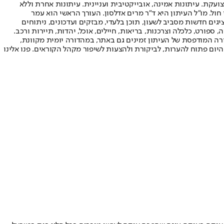
ועקת. עיתונות אמינה, אובייקטיבית ועניינית. עיתונות אחרת וללא
עור החשיפה הגבוה ביותר בימי חול. מו"ל העיתון היא ד"ר מרים אדלסון. העורך הראשי הוא עמר
 והעורך המייסד הוא עמוס רגב. אתרי האינטרנט של "ישראל היום" בעברית ובאנגלית, כמו כן היישומונים (אפליקציות) לאנדרואיד ול-iOS, מציגים חדשות מסביב לשעון, תוכן בלעדי, מבזקים ועדכונים, ניתוחים
, ספורט, כלכלה וצרכנות, בריאות, חיילים, אוכל, יהדות, תיירות ורכב.
דורה המודפסת של העיתון זמינים גם באתר, במהדורה יומית מקוונת,
היום פתוח להערות, לביקורת ולהצעות לשיפור מקהל הקוראים. פנו אלינו