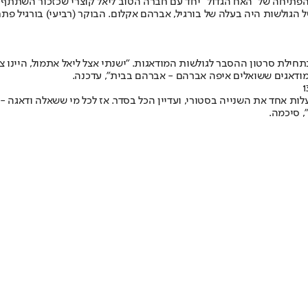
הפתיחה של "האח הגדול" יחד עם חברה הטוב ליאל קוצרי שכזכור השתתף 
ל הגולשות היה בעלה של בורגיל, אברהם אקלום. הבוקר (רביעי) בורגיל פ
תחילת סרטון ההסבר לגולשות המודאגות. "ישנתי אצל ליאל אתמול, היינו צר
המודאגים ששואלים איפה אברהם - אברהם בבית", עדכנה.
לות אחד את השנייה בסטורי, ועדיין הכל בסדר. אז לכל מי ששאלה ודאגה - ת
, סיכמה.