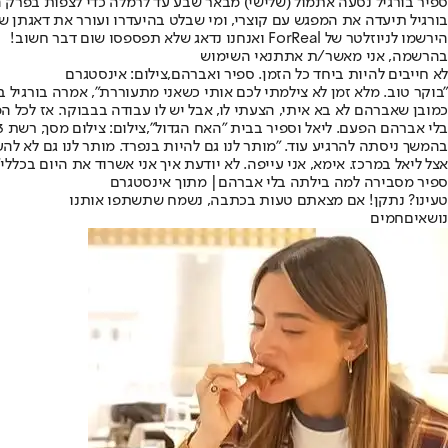
ספיר בורגיל נסעה אתמול (שלישי) מבאר שבע עד לרמלה כדי לצפות בפרק 
בורגיל תיעדה את המפגש עם קוצרי, ומי שבלט בהיעדרו ועורר את דאגתן ש
הירשמו לניוזלטר של ForReal ואנחנו נדאג שלא תפספסו שום דבר חשוב!
בהרשמה, אני מאשר/ת את
תנאי השימוש
לא חייבים להיות ביחד כל הזמן. ספיר ואברהם,צילום: אינסטגרם
"בוקר טוב. מלא זמן לא צילמתי לכם אותי כשאני מתעוררת", אמרה בורגיל ב
כמובן שאברהם לא בא איתי, הצעתי לו, אבל יש לו עבודה בבבוקר. אז לכל 
בלי אברהם הפעם. ליאל וספיר בבית "האח הגדול",צילום: צילום מסך, רשת 13
בהמשך ניסתה להרגיע עוד. "מותר לנו גם להיות בנפרד. מותר לנו גם לא להע
אצל ליאל במרכז. אימא, אני עייפה. לא יודעת איך אני אשרוד את היום בכללי"
ספיר מסבירה למה בילתה בלי אברהם| מתוך אינסטגרם
טעינו? נתקן! אם מצאתם טעות בכתבה, נשמח שתשתפו אותנו
נושאיםחמים