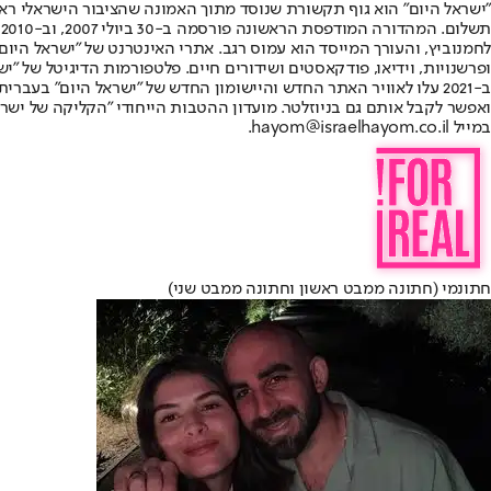
"ישראל היום" הוא גוף תקשורת שנוסד מתוך האמונה שהציבור הישראלי ראוי 
ת
ופרשנויות, וידיאו, פודקאסטים ושידורים חיים. פלטפורמות הדיגיטל של "ישרא
ב-2021 עלו לאוויר האתר החדש והיישומון החדש של "ישראל היום" בע
ואפשר לקבל אותם גם בניוזלטר. מועדון ההטבות הייחודי "הקליקה של ישרא
במייל hayom@israelhayom.co.il.
חתונמי (חתונה ממבט ראשון וחתונה ממבט שני)