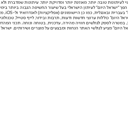
לעיתונות טובה יותר, מאוזנת יותר ומדויקת יותר. עיתונות שמדברת ולא צ
שלום. המהדורה המודפסת הראשונה פורסמה ב-30 ביולי 2007, וב-2010 הפך "ישראל היום" לעיתון הישראלי בעל שי
לחמנוביץ,
ל היום" כוללות ערוצי חדשות ודעות, תרבות ובידור, לייף סטייל, טכנולוגיה
ברית, במטרה לספק לגולשים חוויה מהירה, עדכנית, בטוחה ונוחה. תכני המה
ל היום" מציע לגולשי האתר הנחות ומבצעים על מוצרים ושירותים. ישראל 