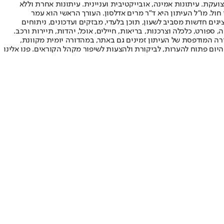
ועקת. עיתונות אמינה, אובייקטיבית ועניינית. עיתונות אחרת וללא
עור החשיפה הגבוה ביותר בימי חול. מו"ל העיתון היא ד"ר מרים אדלסון. העורך הראשי הוא עמר
 והעורך המייסד הוא עמוס רגב. אתרי האינטרנט של "ישראל היום" בעברית ובאנגלית, כמו כן היישומונים (אפליקציות) לאנדרואיד ול-iOS, מציגים חדשות מסביב לשעון, תוכן בלעדי, מבזקים ועדכונים, ניתוחים
, ספורט, כלכלה וצרכנות, בריאות, חיילים, אוכל, יהדות, תיירות ורכב.
דורה המודפסת של העיתון זמינים גם באתר, במהדורה יומית מקוונת,
היום פתוח להערות, לביקורת ולהצעות לשיפור מקהל הקוראים. פנו אלינו