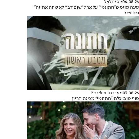
04.08.26
יוסי דלאל
נועה מוזס מ"חתונמי" על ארי: "שום דבר לא שווה את זה"
פפראצי
03.08.26
מערכת ForReal
סוף טוב: כלת "חתונמי" מציגה הריון