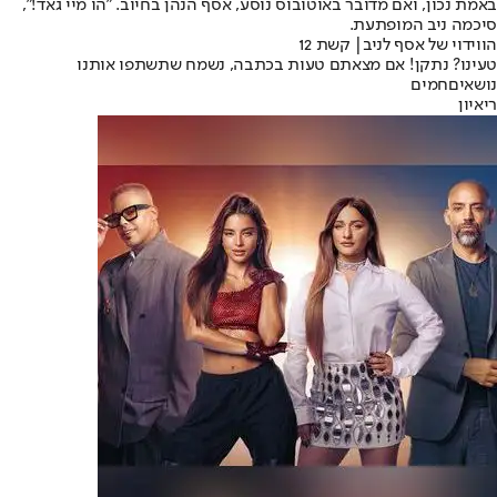
באמת נכון, ואם מדובר באוטובוס נוסע, אסף הנהן בחיוב. "הו מיי גאד!",
סיכמה ניב המופתעת.
הווידוי של אסף לניב| קשת 12
טעינו? נתקן! אם מצאתם טעות בכתבה, נשמח שתשתפו אותנו
נושאיםחמים
ריאיון