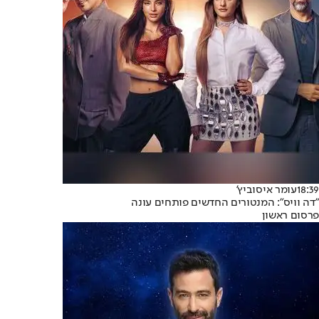
18:39
עומר איסוביץ'
"דה וויס": המנטורים החדשים פותחים עונה
פרסום ראשון