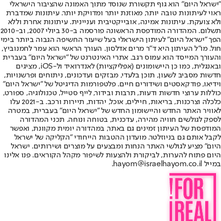
"ישראל היום" הוא גוף תקשורת שנוסד מתוך האמונה שהציבור הישראלי
ראוי לעיתונות טובה יותר, מאוזנת יותר ומדויקת יותר. עיתונות שמדברת
ולא צועקת. עיתונות אמינה, אובייקטיבית ועניינית. עיתונות אחרת וללא
תשלום. המהדורה המודפסת הראשונה פורסמה ב-30 ביולי 2007, וב-2010
הפך "ישראל היום" לעיתון הישראלי בעל שיעור החשיפה הגבוה ביותר בימי
חול. מו"ל העיתון היא ד"ר מרים אדלסון. העורך הראשי הוא עמר לחמנוביץ,
והעורך המייסד הוא עמוס רגב. אתרי האינטרנט של "ישראל היום" בעברית
ובאנגלית, כמו כן היישומונים (אפליקציות) לאנדרואיד ול-iOS, מציגים
חדשות מסביב לשעון, תוכן בלעדי, מבזקים ועדכונים, ניתוחים ופרשנויות,
וידיאו, פודקאסטים ושידורים חיים. פלטפורמות הדיגיטל של "ישראל היום"
כוללות ערוצי חדשות ודעות, תרבות ובידור, לייף סטייל, טכנולוגיה, ספורט,
כלכלה וצרכנות, בריאות, חיילים, אוכל, יהדות, תיירות ורכב. ב-2021 עלו
לאוויר האתר החדש והיישומון החדש של "ישראל היום" בעברית, במטרה
לספק לגולשים חוויה מהירה, עדכנית, בטוחה ונוחה. תכני המהדורה
המודפסת של העיתון זמינים גם באתר, במהדורה יומית מקוונת, ואפשר
לקבל אותם גם בניוזלטר. מועדון ההטבות הייחודי "הקליקה של ישראל
היום" מציע לגולשי האתר הנחות ומבצעים על מוצרים ושירותים. ישראל
היום פתוח להערות, לביקורת ולהצעות לשיפור מקהל הקוראים. פנו אלינו
במייל hayom@israelhayom.co.il.