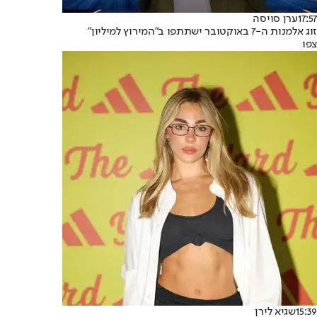
17:57
ערן סויסה
זוג אלמנות ה-7 באוקטובר ישתתפו ב"המירוץ למיליון"
צפו
15:39
שגיא לירן