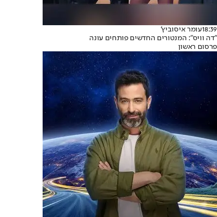
18:39
עומר איסוביץ'
"דה וויס": המנטורים החדשים פותחים עונה
פרסום ראשון