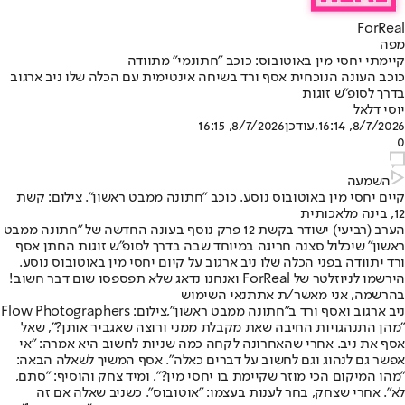
ForReal
מפה
קיימתי יחסי מין באוטובוס: כוכב "חתונמי" מתוודה
כוכב העונה הנוכחית אסף ורד בשיחה אינטימית עם הכלה שלו ניב ארגוב
בדרך לסופ"ש זוגות
יוסי דלאל
8/7/2026, 16:14
,עודכן
8/7/2026, 16:15
0
השמעה
קיים יחסי מין באוטובוס נוסע. כוכב "חתונה ממבט ראשון". צילום: קשת
12, בינה מלאכותית
הערב (רביעי) ישודר בקשת 12 פרק נוסף בעונה החדשה של "חתונה ממבט
ראשון" שיכלול סצנה חריגה במיוחד שבה בדרך לסופ"ש זוגות החתן אסף
ורד יתוודה בפני הכלה שלו ניב ארגוב על קיום יחסי מין באוטובוס נוסע.
הירשמו לניוזלטר של ForReal ואנחנו נדאג שלא תפספסו שום דבר חשוב!
בהרשמה, אני מאשר/ת את
תנאי השימוש
ניב ארגוב ואסף ורד ב"חתונה ממבט ראשון",צילום: Flow Photographers
"מהן התנהגויות החיבה שאת מקבלת ממני ורוצה שאגביר אותן?", שאל
אסף את ניב. אחרי שהאחרונה לקחה כמה שניות לחשוב היא אמרה: "אי
אפשר גם לנהוג וגם לחשוב על דברים כאלה". אסף המשיך לשאלה הבאה:
"מהו המיקום הכי מוזר שקיימת בו יחסי מין?", ומיד צחק והוסיף: "סתם,
לא". אחרי שצחק, בחר לענות בעצמו: "אוטובוס". כשניב שאלה אם זה