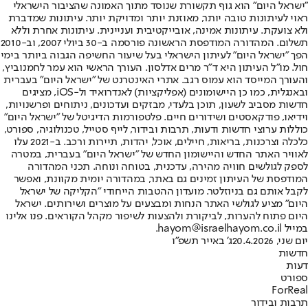
"ישראל היום" הוא גוף תקשורת שנוסד מתוך האמונה שהציבור הישראלי
ראוי לעיתונות טובה יותר, מאוזנת יותר ומדויקת יותר. עיתונות שמדברת
ולא צועקת. עיתונות אמינה, אובייקטיבית ועניינית. עיתונות אחרת וללא
תשלום. המהדורה המודפסת הראשונה פורסמה ב-30 ביולי 2007, וב-2010
הפך "ישראל היום" לעיתון הישראלי בעל שיעור החשיפה הגבוה ביותר בימי
חול. מו"ל העיתון היא ד"ר מרים אדלסון. העורך הראשי הוא עמר לחמנוביץ,
והעורך המייסד הוא עמוס רגב. אתרי האינטרנט של "ישראל היום" בעברית
ובאנגלית, כמו כן היישומונים (אפליקציות) לאנדרואיד ול-iOS, מציגים
חדשות מסביב לשעון, תוכן בלעדי, מבזקים ועדכונים, ניתוחים ופרשנויות,
וידיאו, פודקאסטים ושידורים חיים. פלטפורמות הדיגיטל של "ישראל היום"
כוללות ערוצי חדשות ודעות, תרבות ובידור, לייף סטייל, טכנולוגיה, ספורט,
כלכלה וצרכנות, בריאות, חיילים, אוכל, יהדות, תיירות ורכב. ב-2021 עלו
לאוויר האתר החדש והיישומון החדש של "ישראל היום" בעברית, במטרה
לספק לגולשים חוויה מהירה, עדכנית, בטוחה ונוחה. תכני המהדורה
המודפסת של העיתון זמינים גם באתר, במהדורה יומית מקוונת, ואפשר
לקבל אותם גם בניוזלטר. מועדון ההטבות הייחודי "הקליקה של ישראל
היום" מציע לגולשי האתר הנחות ומבצעים על מוצרים ושירותים. ישראל
היום פתוח להערות, לביקורת ולהצעות לשיפור מקהל הקוראים. פנו אלינו
במייל hayom@israelhayom.co.il.
יום שני, 20.4.2026
ג' באייר תשפ"ו
חדשות
דעות
ספורט
ForReal
תרבות ובידור