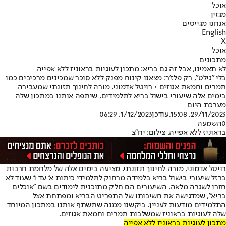
אוכל
מגזין
אנחנו מגייסים
English
X
אוכל
מתכונים
לא תאמינו, אבל זה גם בריא: מתכון לעוגיות בראוניז ללא אפייה
בלי "גילט", רק פלז'ר: מצאנו קינוח מפנק ללא סוכר שמכינים מרכיבים כמו
תמרים וחמאת אגוזים • רויטל אדמוני, מורה לחינוך תזונתי שמעבירה
בימים אלה שיעורי בישול בריא לתלמידים, שיתפה אותנו במתכון שלה
מערכת היום
29/11/2023, 15:08
,עודכן
1/12/2023, 06:29
0
השמעה
בראוניז ללא אפייה. צילום: יח"צ
רויטל אדמוני, מורה לחינוך תזונתי, מציעה בימים אלה של מלחמת חרבות
ברזל שיעורי בישול בריא בלמידה מרחוק לתלמידי כיתות א' עד ו' שעוד לא
חזרו לשגרה מלאה. השיעורים הם חלק מתוכנית לימודים בשם "אוכלים
בריא", שמדגישה את חשיבותו של התפריט הבריא ומפתחת אצל
התלמידים מודעות לעניין. ביקשנו ממנה שתשתף אותנו במתכון המיוחד
שלה לעוגיות בראוניז שמשלבות תמרים וחמאת אגוזים.
מתכון לעוגיות בראוניז ללא אפייה