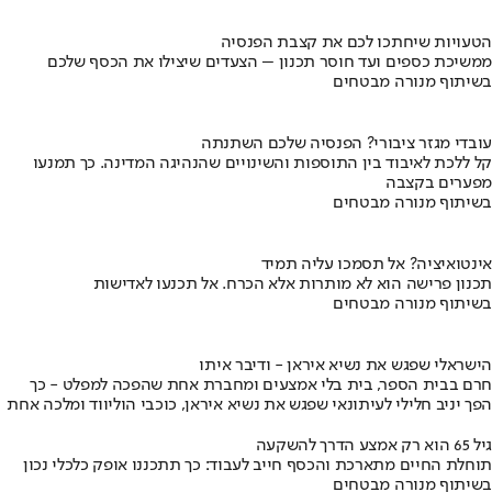
הטעויות שיחתכו לכם את קצבת הפנסיה
ממשיכת כספים ועד חוסר תכנון – הצעדים שיצילו את הכסף שלכם
בשיתוף מנורה מבטחים
עובדי מגזר ציבורי? הפנסיה שלכם השתנתה
קל ללכת לאיבוד בין התוספות והשינויים שהנהיגה המדינה. כך תמנעו
מפערים בקצבה
בשיתוף מנורה מבטחים
אינטואיציה? אל תסמכו עליה תמיד
תכנון פרישה הוא לא מותרות אלא הכרח. אל תכנעו לאדישות
בשיתוף מנורה מבטחים
הישראלי שפגש את נשיא איראן - ודיבר איתו
חרם בבית הספר, בית בלי אמצעים ומחברת אחת שהפכה למפלט - כך
הפך יניב חלילי לעיתונאי שפגש את נשיא איראן, כוכבי הוליווד ומלכה אחת
גיל 65 הוא רק אמצע הדרך להשקעה
תוחלת החיים מתארכת והכסף חייב לעבוד: כך תתכננו אופק כלכלי נכון
בשיתוף מנורה מבטחים