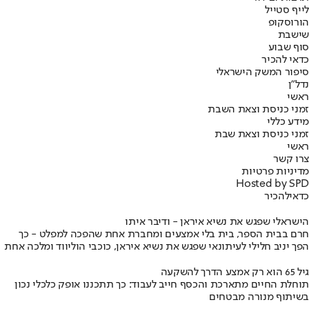
לייף סטייל
הורוסקופ
שישבת
סוף שבוע
כדאי להכיר
סיפור המשק הישראלי
נדל"ן
ראשי
זמני כניסת וצאת השבת
מידע כללי
זמני כניסת וצאת שבת
ראשי
צרו קשר
מדיניות פרטיות
Hosted by SPD
כדאי
להכיר
הישראלי שפגש את נשיא איראן - ודיבר איתו
חרם בבית הספר, בית בלי אמצעים ומחברת אחת שהפכה למפלט - כך
הפך יניב חלילי לעיתונאי שפגש את נשיא איראן, כוכבי הוליווד ומלכה אחת
גיל 65 הוא רק אמצע הדרך להשקעה
תוחלת החיים מתארכת והכסף חייב לעבוד: כך תתכננו אופק כלכלי נכון
בשיתוף מנורה מבטחים