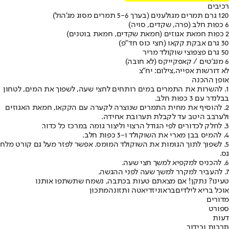
רכיבים
120 גרם תמרים מגולענים (בערך 5-6 תמרים מסוג מג'הול)
6 כפות חלב (פרה, שקדים, סויה)
2 כפות חמאת אגוזים (חמאת שקדים, חמאת בוטנים)
30 גרם אבקת קקאו (חצי כוס חד"פ)
50 גרם פצפוצי שוקולד מריר
6 מנג'טים / קאפקייקס (לא חובה)
לא דורשות אפייה,צילום: יח"צ
אופן ההכנה
1. להשרות את התמרים במים רותחים לחצי שעה, לשפוך את המים, לטחון
בבלנדר עם 3 כפות חלב.
2. להוסיף את מחית התמרים שנוצרה לקערה עם הקקאו, חמאת האגוזים
ולערבב היטב עד לקבלת תערובת אחידה.
3. לחלק לכדורים לפי הגודל הרצוי וליצור גומה במרכז כל כדור.
4. להמיס בבן מארי את השוקולד ו-3 כפות חלב.
5. לשפוך לתוך הגומות את השוקולד המומס. אפשר לפזר מעל גם קורט מלח
גס.
6. להכניס למקפיא למשך חצי שעה.
7. להעביר למקרר למשך שעה לפני ההגשה.
טעינו? נתקן! אם מצאתם טעות בכתבה, נשמח שתשתפו אותנו
אוכל בריא לילדים
בראוניז
דיאטה ותזונה
מתכון
מדורים
ספורט
דעות
תרבות ובידור