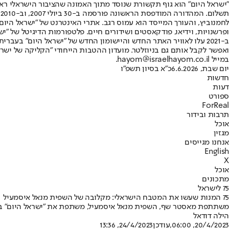
"ישראל היום" הוא גוף תקשורת שנוסד מתוך האמונה שהציבור הישראלי ראוי 
ת
ופרשנויות, וידיאו, פודקאסטים ושידורים חיים. פלטפורמות הדיגיטל של "ישרא
ב-2021 עלו לאוויר האתר החדש והיישומון החדש של "ישראל היום" בע
ואפשר לקבל אותם גם בניוזלטר. מועדון ההטבות הייחודי "הקליקה של ישרא
במייל hayom@israelhayom.co.il.
יום שבת, 6.6.2026
כ"א בסיון תשפ"ו
חדשות
דעות
ספורט
ForReal
תרבות ובידור
אוכל
מגזין
אנחנו מגייסים
English
X
אוכל
מתכונים
75 לישראל
75 המנות שעשו את המטבח הישראלי: מקלובה של השפית מנאל איסמעיל
משתתפת מאסטר שף, השפית מנאל איסמעיל, משתפת את "ישראל היום" ב
הילה דודאל
20/4/2023, 06:00
,עודכן
24/4/2023, 13:36