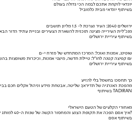
יונדאי לוקחת אתכם לבמה הכי גדולה בעולם
בשיתוף יונדאי מבית כלמוביל
ירושלים 2040: העיר נערכת ל- 1.5 מליון תושבים
מנכ"לית העירייה מציגה תוכנית להשארת הצעירים ובניית עתיד הדור הבא
בשיתוף עיריית ירושלים
שופינג, אמנות ואוכל: המרכז המתחדש של מזרח י-ם
קפיצה קטנה לחו"ל: טיילת חדשה, מיצגי אמנות, וכיכרות משופצות בהשקעה של 100 מיליון ₪
בשיתוף עיריית ירושלים
כך תחסכו בחשמל בלי להזיע
מהפכת האנרגיה של תדיראן: שליטה, אבטחת מידע וניהול אקלים חכם בבי
בשיתוף TADIRAN
מאחורי הקלעים של הטעם הישראלי
איך אסם הפכה את תקופת הצנע והמחסור הקשה של שנות ה-40 למותג לאומי?
בשיתוף אסם