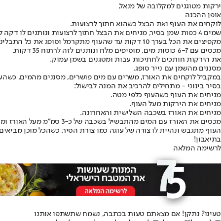
ירקות מטוגנים למקלובה של מנאל,
אופן ההכנה
לוקחים את העוף ואת הבצל כשהוא חתוך לרצועות.
שמים 4 כפות שמן בסיר, מניחים את הבצל חתוך לרצועות ונותנים לו דקה להתקרמל, מוסיפים את העוף ואת כל התבלינים.
מקפיצים את הכל בערך 10 דקות עד שהעוף מתקרמל וסופג את כל התבלינים לתוכו.
מכסים עם 6-7 כוסות מים, מוסיפים מלח ונותנים לזה לרתוח 35 דקות.
את הירקות חותכים לחתיכות עבות ומטגנים בשמן עמוק.
מסננים מהשמן עם נייר סופג.
במקביל לוקחים את האורז, משרים עם מים פושרים, מסננים מהמים. כשהעו
בסיר בינוני - מתחילים להרכיב את המנה לבישול:
מניחים את העוף כשהעוף כלפי מטה.
מניחים את הירקות מעל העוף.
מניחים את האורז בשכבה השלישית והאחרונה.
מכסים את האורז עם המים מהתבשיל בשכבה של כ-3 סמ"מ מעל האורז ומבשלים על להבה נמוכה-בינונית בערך 35 דקות.
העוף מתגבש ונהיית לו צורה של עוגה כמו צורת הסיר. כשהכל מוכן מביאים מגש גדול 
בתיאבון!
לרשימה המלאה
טעינו? נתקן! אם מצאתם טעות בכתבה, נשמח שתשתפו אותנו