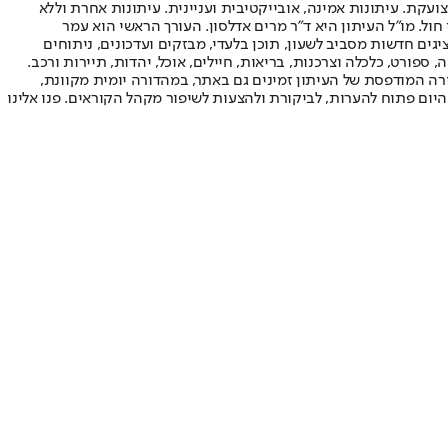
ועקת. עיתונות אמינה, אובייקטיבית ועניינית. עיתונות אחרת וללא
עור החשיפה הגבוה ביותר בימי חול. מו"ל העיתון היא ד"ר מרים אדלסון. העורך הראשי הוא עמר
 והעורך המייסד הוא עמוס רגב. אתרי האינטרנט של "ישראל היום" בעברית ובאנגלית, כמו כן היישומונים (אפליקציות) לאנדרואיד ול-iOS, מציגים חדשות מסביב לשעון, תוכן בלעדי, מבזקים ועדכונים, ניתוחים
, ספורט, כלכלה וצרכנות, בריאות, חיילים, אוכל, יהדות, תיירות ורכב.
דורה המודפסת של העיתון זמינים גם באתר, במהדורה יומית מקוונת,
היום פתוח להערות, לביקורת ולהצעות לשיפור מקהל הקוראים. פנו אלינו