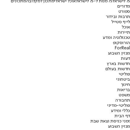
75 לישראל
75 מנות ל-75 לישראל
אוכל ישראלי
מתכון למקלובה
מתכונים
מדורים
ספורט
תרבות ובידור
לייף סטייל
אוכל
תיירות
טכנולוגיה ומדע
הורוסקופ
ForReal
מגזין השבוע
דעות
חדשות בארץ
חדשות בעולם
פוליטי
ביטחוני
חינוך
בריאות
משפט
תחבורה
פוליטי-מדיני
כללי ומידע
דף הבית
זמני כניסת וצאת שבת
מגזין השבוע