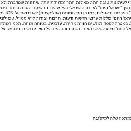
לעיתונות טובה יותר, מאוזנת יותר ומדויקת יותר. עיתונות שמדברת ולא צ
שלום. המהדורה המודפסת הראשונה פורסמה ב-30 ביולי 2007, וב-2010 הפך "ישראל היום" לעיתון הישראלי בעל שי
לחמנוביץ,
ל היום" כוללות ערוצי חדשות ודעות, תרבות ובידור, לייף סטייל, טכנולוגיה
ברית, במטרה לספק לגולשים חוויה מהירה, עדכנית, בטוחה ונוחה. תכני המה
ל היום" מציע לגולשי האתר הנחות ומבצעים על מוצרים ושירותים. ישראל 
מתכון שלה למקלובה