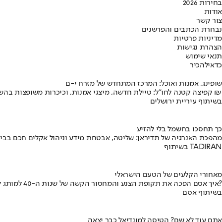
בחירות 2026
אודות
צור קשר
נבחרת הכתבים והפרשנים
מדיניות פרטיות
הצהרת נגישות
תנאי שימוש
כדאי
להכיר
שופינג, אמנות ואוכל: המרכז המתחדש של מזרח י-ם
קפיצה קטנה לחו"ל: טיילת חדשה, מיצגי אמנות, וכיכרות משופצות בהשקעה של 100 מיליון ₪
בשיתוף עיריית ירושלים
כך תחסכו בחשמל בלי להזיע
מהפכת האנרגיה של תדיראן: שליטה, אבטחת מידע וניהול אקלים חכם בבי
בשיתוף TADIRAN
מאחורי הקלעים של הטעם הישראלי
איך אסם הפכה את תקופת הצנע והמחסור הקשה של שנות ה-40 למותג לאומי?
בשיתוף אסם
אתם עוד לא שם? הטיסה למונדיאל כבר יצאה