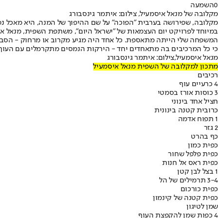
0
השמעה
מקלובה של מנאל איסמעיל, צילום: איתמר גינסבורג
מקלובה, שפירושה בערבית "הפוכה" על שם ההיפוך של המנה, היא מאכל נפוץ
במיוחד לפרויקט יום העצמאות של "ישראל היום", משתפת השפית, מנאל אי
המשפחה שלי הייתה מתאספת. כל אחד היה מגיע מקרוב או מרחוק - הסבתות ה
כי כל המרכיבים בה מתאחדים יחד - הירקות הנמסים מתקרמלים עם העוף 
מנאל איסמעיל,צילום: איתמר גינסבורג
מתכון למקלובה של השפית מנאל איסמעיל
רכיבים
4 כרעיים עוף
3 כוסות אורז בסמטי
חציל אחד בינוני
כרובית קטנה בינונית
1 תפוח אדמה
2 גזר
כף בהרט
כפית כמון
כפית פלפל שחור
כפית ראס אל חנות
1 בצל לבן קטן
3-4 תרמילים של הל
כפית כורכום
כפית קטנה של קינמון
שמן לטיגון
4 כפות שמן להקפצת העוף