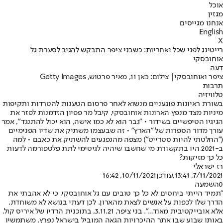
אוכל
מגזין
אנחנו מגייסים
English
X
רייטינג לפני שכל ואחריות: כשבני ציפר התבקש להגיב לסערת גל
אוחובסקי
דעה
ציפר ואוחובסקי| צילום: כאן 11, מאיר פרטוש, Getty Images
תרבות
טלוויזיה
בשורת ראיונות פוגעניים מנשוא לאחר פרסום הטענות להטרדות ותקיפות
מיניות מצד מנפץ הארונות אוחובסקי, קיבל מר פפיון הזדמנות לפזר את
הגיגיו הטיפשיים בשידור • "גבר הוא לא כמו אישה, הוא יכול להתנגד", אמר
עורך מדור הספרות של "הארץ" • זה שבעצמו משתיק את שדיו הפנימיים
("החלטתי להיות סטרייט") מצפה מהנפגעים להשתיק את כאבם • למה
ב-2021 היו בתקשורת מי שחשבו שיהיה לגיטימי לתת פלטפורמה לדעות
כל כך מזיקות?
רז ישראלי
7/11/2021, 13:41
,עודכן
10/11/2021, 16:42
0
השמעה
"תמיד הייתי ביחסים לא כל כך טובים עם גל אוחובסקי, כי לא אהבתי את
הדרך שלו לכפות על אנשים לצאת מהארון. לכן דעתי בנושא לא משוחדת,
אלא אובייקטיבית מאוד...". בני ציפר, 3.11.21, בתוכנית הרדיו של איריס קול.
באותו שבוע שבו אתר ההיכרויות הגאה המוביל בישראל נפרץ, משתמשיו