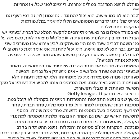
מוחלט לנושא המדובר. במילים אחרות, רייטינג לפני שכל, או אחריות.
***
"גבר הוא לא כמו אישה, הוא יכול להתנגד". גם אמנון לוי, גם רפי רשף וגם
איריס קול, נתנו לדברים המטופשים הללו להיאמר בפלטפורמות
התקשורתיות שלהם.
האבסורד אפילו גובר כאשר מתייחסים להקשר המלא של דבריו. "בעיניי יש
הבדל תהומי בין התלונות שתנועת ה-#MeToo מוציאה לאור, כשמעלה על
פני השטח דברים שעד היום היו מושתקים, לבין אירוע שבו מעורבים שני
גברים. גבר הוא לא כמו אישה, הוא יכול להתנגד. אני אומר זאת כי חשוב לי
להבדיל בין מישהו שהוא חזק לבין מישהו שהוא חסר ישע, הרי הפגיעה
היא לא אותה הפגיעה".
המשפט הזה מדגיש את חוסר ההבנה של ציפר את הסיטואציה, מאחר
שבעיניו מה שמושתק אצל נשים - אינו מושתק אצל גברים. תפישה
מעוותת ושגויה שמעמידה את כל מומחיותו הלא קיימת ודעותיו הלא
מעניינות בנושא באור עגום, ואת המזמינים אותו להביע את דעותיו על סמך
תפישה מעוותת זו כנבלי תקשורת.
בני ציפר,צילום: כאן 11, Getty Images
במשך שנים נושא התקיפות וההטרדות המיניות בקהילה לא קיבל במה,
מסיבות רבות שהתמזגו לפחד גדול. פחד פסיכולוגי, פחד חברתי, פחד
להיחשף כנפגעים בשל מוסכמות נדושות, פחד ממה שיגידו. בנוסף
לחששות האישיים, ישנו גם הפחד הקבוצתי מלתת גושפנקה למתנגדי
הקהילה, שהטענות הכי חמורות נגדה נסובות סביב פתיחות מינית
מוגזמת, הפקרות וכיו"ב סטיגמות והכללות. נושא ההשתקה בקרב
הקהילה הוא אקוטי לכל כך הרבה קורבנות, שלהגיד כי אירוע בין שני גברים
אינו נופל בקטגוריית "דברים שעד היום היו מושתקים", מעיד על בורות