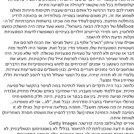
קולוסאלית בכל מה שקשור לקהילה או לפגיעה מינית.
תארו לכם כיצד הרגישו כל אותם גברים שעברו תקיפות מיניות ונאלצו
לשמוע את זה, רק משום שחטאו בצפייה בטלוויזיה או בהאזנה לרדיו.
בהחלטה מודעת, במקום לעודד את מה שכינו ברשתות החברתיות "גל ה-
#MeToo של הקהילה הגאה בישראל", נושא שעד עתה היה מושתק כמעט
לחלוטין, ראו חזירי הרייטינג דולרים בעיניים כשאפשרו לדעות הפוגעניות
וקלות הדעת הללו להיאמר.
אפילו עורך עיתון "הארץ" אלוף בן, נישל מציפר את הכוח לפרסם את
השטויות הפוגעניות שלו, מאוחר מדי, ובכל זאת, אפשר היה ללמוד מזה
דבר או שניים ולא לחזור על טעויות פוגעניות שכאלה. למי שלא מכיר, היה
זה לאחר שציפר התייחס בטורו לפרשת אייל גולן והקטינות, וזעזע את
המדינה כשטען כי אמנים "מוכרחים גם לחוש באינטנסיביות את הדברים
שנחשבים הכי נמוכים ויצריים בחיים, כגון משגלים עם מעריצות צעירות.
בלעדי זה לא תהיה יצירה, עם כל הצער שעלול הדבר להסב לצעירות הללו,
שחייהן אולי נפגעו".
כלומר, כבר היה תקדים רע מאוד לנתינת במה לציפר בהקשר של פגיעה
מינית. אם ללמוד משהו מעברו, הרי שמדובר באדם שכאילו מחזיק אג'נדה
שלפיה פגיעה מינית, בין אם בבוגר או בקטין, הינה חלק מחופש מיני
נורמלי וטריוויאלי בחברה מודרנית. ובכל זאת, "לא... אני לא מאמינה...
באמת זה מה שאתה חושב?", תמהה בפליאה איריס קול, כאילו לא זו
הסיבה לשמה הזמינה אותו (ועל הדרך להפיץ את משנתו חסרת האחריות)
לשוחח איתה.
איריס קול,צילום: מיכה קירשנר, Getty Images
האם זו דעה שנכון לתת לה להיאמר בכלל? לא באפגניסטן הטאליבנית, לא