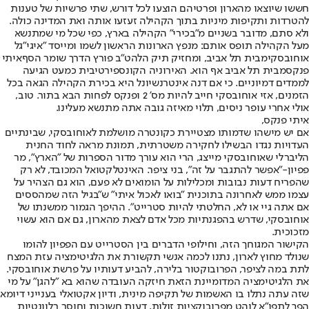
חששו שיוצאו מהארון ופרטיהם הוצעו לכל דורש, שתי פרשיות של טענות
להטרדות ותקיפות מיניות בתוך הקהילה זעזעו אותה ואת המדינה כולה.
ולא סתם, מדובר בשניים מ"בכירי" הקהילה בארץ, כפי שכל מי שמתנשא
מעל הקהילה תופס אותם: מנפץ הארונות הראשון לשמו ומייסד "איגי"
גל
אוחובסקי
מבית תל אביב, ומחזיק תיק הלהט"ב פורץ הדרך שומר הסף
איתי
פנקס
מבית תל אביב אף הוא. האירוניה הקונספירטיבית כמעט הגיעה
לממדים דמיוניים. כי אם דנה אינטרנשיונל היא בכירת הקהילה הגאה בכל
הזמנים, אזי אוחובסקי חייב להיות מס' 2 ופנקס לפחות הבא בתור. טוב,
אולי אחרי עופר ניסים, תלוי מאיזה גובה אתה מתנשא מעלינו.
איתי פנקס,
אם יש מישהו שדמותו מצטיירת כקונטרה מושלמת לאוחובסקי, שבינתיים
העדויות נגדו הבשילו לחקירה משטרתית, תמונת מראה לחוד החנית
הליברלי שאוחובסקי מייצג, הרי הוא עורך מדור הספרות של "הארץ", מר
פפיון-"אפשר להתגבר על זה", בני ציפר. האינטלקטואל המכובד, לא רק
שהפריח דעות נבובות ומכלילות על הומואים לא פעם, הוא גם הצהיר על
עצמו ממש לאחרונה בתוכנית "בואו לאכול איתי" ש"בגיל הזה שמהססים
אם אתה גיי או לא, החלטתי להיות סטרייט". ההיפך הגמור ממשנתו של
אוחובסקי, שדרש בהפגנתיות מכל אדם לצאת מהארון, גם אם הוא עשוי
מזכוכית.
הקישור המגוחך הזה, וחילופי הדברים בין הסטרייט עם הפפיון להומו
שנולד מחוץ לארון, נתנו לכמה אנשי תקשורת את הלגיטימציה עזת המצח
לתת במה לציפר, הפרובוקטור בלירה, להביע דעותיו על פרשת אוחובסקי.
את הלגיטימציה המדומיינת הזאת חיזקה העובדה שהוא בא "להגן" על מי
שזה עתה נתלו בו האשמות של תקיפה מינית, ודיון אקטואלי בענייני דיומא
הפך לתפו"א לוהט מפרובוקציות זולות, דעות חשוכות וחוסר רלוונטיות