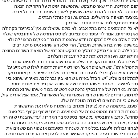
הצטיירו כמגניה. אכן, בעידן שבו הותר להומואים לתרום דם לראשונה מאז
קום המדינה, הרי שאך מתבקש שתפישות ישנות על הקהילה הגאה
יתפוגגו, לעומת כל הדם הגאה שנשפך לאורך השנים, בדרום תל אביב,
במצעד הגאווה בירושלים, בברנוער, ובין כותלי הבתים.
עופר ניסים,צילום: אורית פניני - ארכיון
לא כל ההומואים גרים בתל אביב, לא כולם שמאלנים, אין "בכירים" בקהילה
ואין טוראים. אם
דיג'יי עופר ניסים
מגיב לפוסט החרטה של אוחובסקי שגלוי
לכל העולם במילים "מקווה ויודע שהאמת תתברר במקום הראוי לה ולא
במשפט שדה בתקשורת, חיבוק", הרי שלא רק שהוא אינו מייצג רבים
בקהילה, הוא אף מזיק לתהליך מתבקש והכרחי של הוצאת השדים החוצה
והוקעתם, הענקת תשומת לב לקורבנות והצלתם.
"יש לנו סלב במרום הקריירה שלו, ובא מישהו עם חדווה לתפוס אותו
ולהפיל אותו", קשקש ציפר אצל רפי רשף דעות דומות לאלו שהשמיע על
פרשת אייל גולן, מבלי לדעת דבר וחצי דבר על מה שאירע בין אוחובסקי
למתלוננים עליו. "יש הבדל באירוע שהוא בין גבר לגבר, מאירוע שהוא בין
גבר לאישה - יש פה משהו בסיסי שהוא שונה, אין פה את אותם יחסי
הכוח. במקרה של אוחובסקי נראה שמחפשים בכוח משהו שהוא מתחת
לאדמה, יורדים למשהו שהוא השאריות של השאריות", אמר אצל איריס קול,
פשוט כי זה התאים לאג'נדה הנוכחית שלו.
"פעם, בתקופה שהוא (ציפר) ומנחם בן המנוח מילאו את התקשורת
באמירות דוחות ומטומטמות על הומואים, הייתי שוצף וקוצף בכל פעם
מחדש", כתב אוחובסקי על ציפר בספטמבר האחרון. "עד שהבנתי שזה רק
מדליק אותם ואת שכמותם. הם טרולים. טיפוסים שמקצינים דעות כדי
לבחון גבולות ולעצבן בכל מחיר. כשנהיה משעמם או צפוי הם משנים את
דעתם בלי שום בעיה, העיקר שאפשר יהיה לרענן את הריבים. ואם יורשה