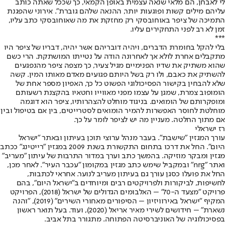
לי לאבחן, הם מלאי שנאה עצמית באופן הקמאי, כך שככל שאתה כותב
עליהם מילים קשות ופוגעות יותר, ההנאה שלהם גוברת". אירוני שהפגנת
התמיכה של ציפר באוחובסקי רק מחזקת את מה שאוחובסקי כתב עליו,
זמן לא רב לפני התחקירים עליו.
***
בלי להקל בחומרת הדברים, ויהיה דובריהם אשר יהיה, דבריו של ציפר היו
מתקבלים אחרת לולא אך לאחרונה הודה על נטייתו המושתקת. הרי כשם
שהוא משתיק את שדיו הפנימיים מגיל צעיר, כך מצפה ציפר מהנפגעים
להשתיק את כאבם, ולו רק בשל היותם פגועים מאדם מאותו המין. קשה
שלא להבחין בקישור הפסיכולוגי הפשוט כל כך, האפיון מספר אחת של
הומופוב צמרת, שמגן על עצמו מפני מאווייו וחטאיו בהקצנת רשעותם
ומופקרותם של הומואים. בניגוד מוחלט להצהרותיו, ציפר הוא דוגמה
מוחלטת לחוסר האפשרות להמיר הומואים לסטרייטים, בין אם בטיפול ובין
אם מתוך החלטה. מעניין מה יש לציפר לומר על כך.
רז ישראלי
עורך המגזין "שישבת". בעבר מנהל ערוצי תוכן בעיתון ובאתר "ישראל
היום". החל את דרכו בתחום התקשורת בשנת 2009 במגזין "רייטינג" ככתב
מגזין ומבקר מוזיקה. בהמשך כתב וערך במדור התרבות של עיתון "מעריב"
ואתר "nrg" ובמקביל שימש כתב מגזין במקומון "עכבר העיר". לאחר מכן,
החל את פועלו כסגן עורך גם בעיתון מעריב לנוער. אחראי לכתבות,
לחשיפות, לביקורות ולפרויקטים רבים ומיוחדים ב"ישראל היום", בהם
פרויקט "מצעד ה-70" – האלבומים הגדולים של ישראל (2018), הפרויקט
המקיף "ישראל באירוויזיון – הסיפורים מאחורי השירים" (2019), "והנה
נשארת" – חידושים לשירי מאיר אריאל (2020), ועוד. בעל תואר ראשון
בפסיכולוגיה של האוניברסיטה הפתוחה. מתגורר בתל אביב.