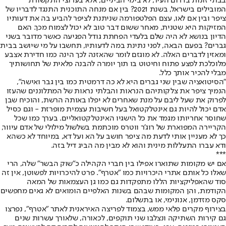
בבתי זונות בדרום העיר, לא בימי הביניים, אלא בערוצי התקשורת
המובילים בישראל, בשנת 2021? בין אם מנחה התוכנית התנגד לדבריו של
ציפר ובין אם לאו, עצם הפלטפורמה שניתנת לציפר להביע בה את דעותיו
המזיקות היא שטנית, מאחר ששום דבר טוב לא יכול לצמוח מכך. האם
הדיון בנושא לא היה שלם בלעדי הפחתת גודל הפגיעה כאשר מדובר בשני
גברים? בפעם הבאה, לפני נתינת במה לדעותיו, תחשבו על מי שיושב בבית
ומאזין לדברים האלה. לא מוגזם לומר שהאזנה לכך הינה כמו חדירת אצבע
מלוכלכת לפצע פתוח וחיטוט בו תוך יומרה להבנה פלאית של תחושותיך
מבלי להכיר אותך כלל.
"הסיטואציה שבין שני גברים היא לא כה דרמטית כמו בין גבר ואישה",
הנמיך ציפר את צלקותיהם הנראות והבלתי נראות של המתלוננים שהעזו
לפרוק את שעל ליבם על מנת שאחרים לא יפלו באותה הרשת, והוכיח שבן
אדם יכול להיות גם אינטלקטואל בעל חשיבות עצמית מופרזת - וגם כסיל
שחוסר אחריותו מגמד את כל הישגיו האינטלקטואליים. בערך כמו שכל
הקריירה המפוארת של רוג'ר ווטרס מוכתמת בשלשול מילולי של אדם עיוור,
כך לא מעניין אותי לדעת מה ציפר חושב על הא ועל דא, במיוחד לא כשהא
ודא עברו התעללות מינית והוא לא מבין מה הביג דיל בזה.
***
אם יש מקומות שתוארו אפילו בין חברי הקהילה כ"שוק הבשר" שלה, הרי
שאלו כל אותם אתרי היכרויות כמו "אטרף". פרט להיכרויות לפשוטן, אין זה
סוד שהאפליקציות הללו מתפקדות גם כמו גן העצמאות של המאה
הקודמת, והן המקומות שבהם בשנות האלפיים הומואים לא גאים מחפשים
סקס מזדמן, אנונימי, או בתשלום.
בצירוף מקרים פלאי ממש, בצמוד לפריצה האיראנית לאתר "אטרף", נפרצו
גם קירות השתיקה ונצלבו שני תוקפים, לכאורה, שלאורך עשרות שנים