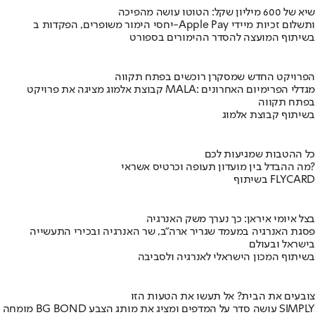
שיא של 600 מיליון שקל: הטוטו עושה מהפיכה
יחסי הימור משופרים, הפקדות ב-Apple Pay ותשלום זכיות מיידי
בשיתוף המועצה להסדר ההימורים בספורט
הפרויקט החדש שמסקרן רוכשים בפתח תקווה
קבוצת אלמוג מציגה את פרויקט MALA: מגדלי הפרימיום האחרונים
בפתח תקווה
בשיתוף קבוצת אלמוג
כל ההטבות שמגיעות לכם
מה ההבדל בין מועדון תעופה וכרטיס אשראי?
בשיתוף FLYCARD
בצל איומי איראן: כך נערך משק האנרגיה
פסגת האנרגיה במעמד שגריר ארה"ב, שר האנרגיה ובכירי התעשייה
בישראל ובעולם
בשיתוף המכון הישראלי לאנרגיה ולסביבה
צובעים את הבית? אל תעשו את הטעות הזו
מומחה BG BOND עושה סדר על המדפים ומציג את מותג הצבע SIMPLY