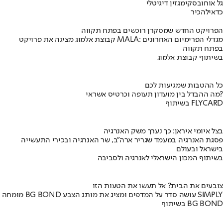
גל אוחובסקי
מגזין דיגיטלי
כדאי
להכיר
הפרויקט החדש שמסקרן רוכשים בפתח תקווה
קבוצת אלמוג מציגה את פרויקט MALA: מגדלי הפרימיום האחרונים
בפתח תקווה
בשיתוף קבוצת אלמוג
כל ההטבות שמגיעות לכם
מה ההבדל בין מועדון תעופה וכרטיס אשראי?
בשיתוף FLYCARD
בצל איומי איראן: כך נערך משק האנרגיה
פסגת האנרגיה במעמד שגריר ארה"ב, שר האנרגיה ובכירי התעשייה
בישראל ובעולם
בשיתוף המכון הישראלי לאנרגיה ולסביבה
צובעים את הבית? אל תעשו את הטעות הזו
מומחה BG BOND עושה סדר על המדפים ומציג את מותג הצבע SIMPLY
בשיתוף BG BOND