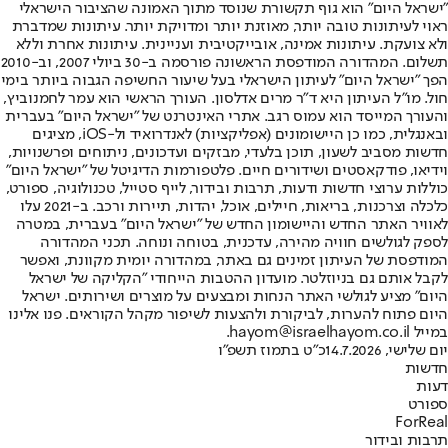
"ישראל היום" הוא גוף תקשורת שנוסד מתוך האמונה שהציבור הישראלי
ראוי לעיתונות טובה יותר, מאוזנת יותר ומדויקת יותר. עיתונות שמדברת
ולא צועקת. עיתונות אמינה, אובייקטיבית ועניינית. עיתונות אחרת וללא
תשלום. המהדורה המודפסת הראשונה פורסמה ב-30 ביולי 2007, וב-2010
הפך "ישראל היום" לעיתון הישראלי בעל שיעור החשיפה הגבוה ביותר בימי
חול. מו"ל העיתון היא ד"ר מרים אדלסון. העורך הראשי הוא עמר לחמנוביץ,
והעורך המייסד הוא עמוס רגב. אתרי האינטרנט של "ישראל היום" בעברית
ובאנגלית, כמו כן היישומונים (אפליקציות) לאנדרואיד ול-iOS, מציגים
חדשות מסביב לשעון, תוכן בלעדי, מבזקים ועדכונים, ניתוחים ופרשנויות,
וידיאו, פודקאסטים ושידורים חיים. פלטפורמות הדיגיטל של "ישראל היום"
כוללות ערוצי חדשות ודעות, תרבות ובידור, לייף סטייל, טכנולוגיה, ספורט,
כלכלה וצרכנות, בריאות, חיילים, אוכל, יהדות, תיירות ורכב. ב-2021 עלו
לאוויר האתר החדש והיישומון החדש של "ישראל היום" בעברית, במטרה
לספק לגולשים חוויה מהירה, עדכנית, בטוחה ונוחה. תכני המהדורה
המודפסת של העיתון זמינים גם באתר, במהדורה יומית מקוונת, ואפשר
לקבל אותם גם בניוזלטר. מועדון ההטבות הייחודי "הקליקה של ישראל
היום" מציע לגולשי האתר הנחות ומבצעים על מוצרים ושירותים. ישראל
היום פתוח להערות, לביקורת ולהצעות לשיפור מקהל הקוראים. פנו אלינו
במייל hayom@israelhayom.co.il.
יום שלישי, 14.7.2026
כ"ט בתמוז תשפ"ו
חדשות
דעות
ספורט
ForReal
תרבות ובידור