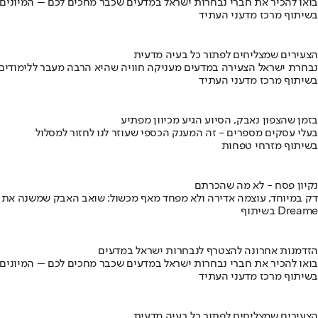
בואו להכיר את חברי נבחרות ישראל במדעים שכבר מחכים לכם – המיונים
בשיתוף מרכז מדעני העתיד
הצעירים שמצליחים לפתור כל בעיה מדעית
נבחרת ישראל הצעירה במדעים מעניקה חוויה שהיא הרבה מעבר ללימודים
בשיתוף מרכז מדעני העתיד
בזמן שהצפון נאבק, הסיוע הגיע מכיוון מפתיע
בעלי עסקים מספרים - זה המענק הכספי שעוזר לנו לחזור למסלול
בשיתוף מזרחי טפחות
נקיון פסח - לא מה שהכרתם
דק במיוחד, עוצמה אדירה ולא מפחד מאף מכשול: שואב האבק שמשנה את
בשיתוף Dreame
הזדמנות אחרונה להצטרף לנבחרות ישראל במדעים
בואו להכיר את חברי נבחרות ישראל במדעים שכבר מחכים לכם – המיונים
בשיתוף מרכז מדעני העתיד
הצעירים שמצליחים לפתור כל בעיה מדעית