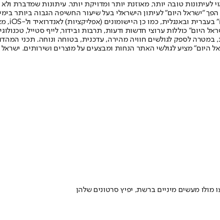
לעיתונות טובה יותר, מאוזנת יותר ומדויקת יותר. עיתונות שמדברת ולא צ
שלום. המהדורה המודפסת הראשונה פורסמה ב-30 ביולי 2007, וב-2010 הפך "ישראל היום" לעיתון הישראלי בעל שי
לחמנוביץ,
ל היום" כוללות ערוצי חדשות ודעות, תרבות ובידור, לייף סטייל, טכנולוגיה
ברית, במטרה לספק לגולשים חוויה מהירה, עדכנית, בטוחה ונוחה. תכני המה
ל היום" מציע לגולשי האתר הנחות ומבצעים על מוצרים ושירותים. ישראל 
 מולו מעשים מיניים ברשת, יפיץ סרטונים שלהן