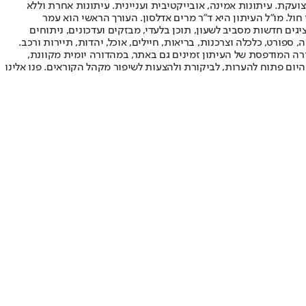
ועקת. עיתונות אמינה, אובייקטיבית ועניינית. עיתונות אחרת וללא
עור החשיפה הגבוה ביותר בימי חול. מו"ל העיתון היא ד"ר מרים אדלסון. העורך הראשי הוא עמר
 והעורך המייסד הוא עמוס רגב. אתרי האינטרנט של "ישראל היום" בעברית ובאנגלית, כמו כן היישומונים (אפליקציות) לאנדרואיד ול-iOS, מציגים חדשות מסביב לשעון, תוכן בלעדי, מבזקים ועדכונים, ניתוחים
, ספורט, כלכלה וצרכנות, בריאות, חיילים, אוכל, יהדות, תיירות ורכב.
דורה המודפסת של העיתון זמינים גם באתר, במהדורה יומית מקוונת,
היום פתוח להערות, לביקורת ולהצעות לשיפור מקהל הקוראים. פנו אלינו