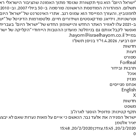
"ישראל היום" הוא גוף תקשורת שנוסד מתוך האמונה שהציבור הישראלי ראוי 
ת
ופרשנויות, וידיאו, פודקאסטים ושידורים חיים. פלטפורמות הדיגיטל של "ישרא
ב-2021 עלו לאוויר האתר החדש והיישומון החדש של "ישראל היום" בע
ואפשר לקבל אותם גם בניוזלטר. מועדון ההטבות הייחודי "הקליקה של ישרא
במייל hayom@israelhayom.co.il.
יום רביעי, 1.4.2026
י"ד בניסן תשפ"ו
חדשות
דעות
ספורט
ForReal
תרבות ובידור
אוכל
מגזין
אנחנו מגייסים
English
X
חדשות
משפט
תקף קטינות: פדופיל הוסגר לארה"ב
ישראל הסגירה את אלעד גבר, הנאשם כי איים על מאות נערות שאם לא יבצעו
יאיר אלטמן
20/2/2020, 15:45
,עודכן
20/2/2020, 15:48
0