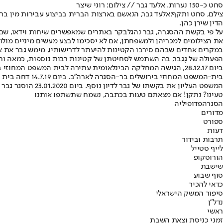
סחט כ-150 נערות. אלעד גבר // צילום: רוני שיצר
צילם, סחט ותקף:
אלעד גבר, הנאשם בארצות הברית בביצוע עבירות מין בר
הדין שירן כהן.
על פי בקשת ההסגרה, גבר נהג
לבקר באתרים שמאפשרים שיחות וידאו
, שם
את הצילומים למכריהן ולמשפחתן, אם לא יסכימו לבצע מעשים מיניים מולו
במקרים אחדים שבהם סירבו הקטינות להיעתר לדרישותיו, מימש גבר את 
הפעולה של גָּגבר, בה השתמש לסחיטתן של קטינות רבות נוספות, כמאה וח
המשפט העליון את בקשתו של גבר לדיון נוסף. ביום 23.01.2020 הוסגר גבר לארה"ב.
טעינו? נתקן! אם מצאתם טעות בכתבה, נשמח שתשתפו אותנו
הסגרה
פדופיליה
מדורים
ספורט
דעות
תרבות ובידור
לייף סטייל
הורוסקופ
שישבת
סוף שבוע
כדאי להכיר
סיפור המשק הישראלי
נדל"ן
ראשי
זמני כניסת וצאת השבת