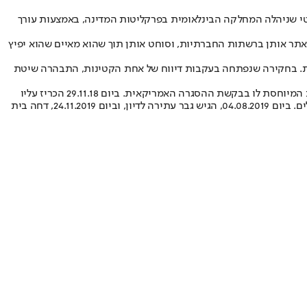
טי שניהלה המחלקה הבינלאומית בפרקליטות המדינה, באמצעות עורך
מאתר אותן ברשתות החברתיות, וסוחט אותן תוך שהוא מאיים שהוא יפיץ
נות. בחקירה שנפתחה בעקבות דיווח של אחת הקטינות, התבהרה שיטת
ביום 28.12.17, הגישה המחלקה הבינלאומית עתירה לבית המשפט המחוזי בירושלים, בבקשה להכריז על גבר בר-הסגרה לארצות הברית בגין העבירות המיוחסת לו בבקשת ההסגרה האמריקאית. ביום 29.11.18 הכריז עליו
בית-המשפט המחוזי בירושלים בר-הסגרה לארה"ב. ביום 14.7.19 דחה בית המשפט העליון את ערעורו של גבר על החלטת בית המשפט המחוזי בירושלים. ביום 04.08.2019, הגיש גבר עתירה לדיון, וביום 24.11.2019, דחה בית