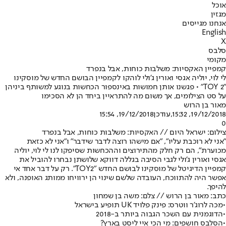
אוכל
מגזין
אנחנו מגייסים
English
X
סלבס
מקומי
קמפיין האקסיות: משלבות כוחות, אבל בנפרד
לי לוי, יוליה אגסי ואורין ג'ולי לוהקו לקמפיין הבושם החדש של מוסקינו
"TOY 2" • פגשנו אותן חמושות באינספור הכחשות בנוגע למשותף ביניהן
על סט הצילומים, אך משום מה להתראיין ביחד הן לא הסכימו
מאור בן הרוש
19/12/2018, 15:32
,עודכן
19/12/2018, 15:54
0
צילום: ישראל היום // האקסיות: משלבות כוחות, אבל בנפרד
"אני לא רוכבת עליו", "אם מישהו רוצה לדבר שידבר" ו"אני לא כזאת
מכוערת", הם רק חלק מהתירוצים וההכחשות שסיפקו לנו לי לוי, יוליה
אגסי ואורין ג'ולי לגבי הסיבה בגללה דווקא שלושתן נבחרו להוביל את
קמפיין הדיגיטל של מוסקינו לבושם החדש "TOY2". רק על דבר אחד אי
אפשר היה להתווכח, העובדה שלשם שינוי הן ירוויחו ממותג האופנה, ולא
להיפך.
כתב: מאור בן הרוש // צלם: משה בן שמחון
•
מכה לרוג'ר ווטרס: פינק פלויד UK תופיע בישראל
•
הדוגמנית עם השכר הגבוה ביותר ב-2018
•
הסלבס חושפים: מי הכי איי ליסט בארץ?