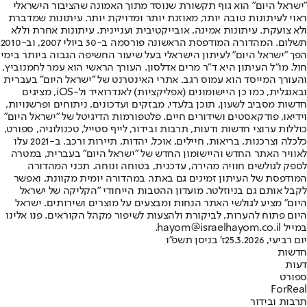
"ישראל היום" הוא גוף תקשורת שנוסד מתוך האמונה שהציבור הישראלי
ראוי לעיתונות טובה יותר, מאוזנת יותר ומדויקת יותר. עיתונות שמדברת
ולא צועקת. עיתונות אמינה, אובייקטיבית ועניינית. עיתונות אחרת וללא
תשלום. המהדורה המודפסת הראשונה פורסמה ב-30 ביולי 2007, וב-2010
הפך "ישראל היום" לעיתון הישראלי בעל שיעור החשיפה הגבוה ביותר בימי
חול. מו"ל העיתון היא ד"ר מרים אדלסון. העורך הראשי הוא עמר לחמנוביץ,
והעורך המייסד הוא עמוס רגב. אתרי האינטרנט של "ישראל היום" בעברית
ובאנגלית, כמו כן היישומונים (אפליקציות) לאנדרואיד ול-iOS, מציגים
חדשות מסביב לשעון, תוכן בלעדי, מבזקים ועדכונים, ניתוחים ופרשנויות,
וידיאו, פודקאסטים ושידורים חיים. פלטפורמות הדיגיטל של "ישראל היום"
כוללות ערוצי חדשות ודעות, תרבות ובידור, לייף סטייל, טכנולוגיה, ספורט,
כלכלה וצרכנות, בריאות, חיילים, אוכל, יהדות, תיירות ורכב. ב-2021 עלו
לאוויר האתר החדש והיישומון החדש של "ישראל היום" בעברית, במטרה
לספק לגולשים חוויה מהירה, עדכנית, בטוחה ונוחה. תכני המהדורה
המודפסת של העיתון זמינים גם באתר, במהדורה יומית מקוונת, ואפשר
לקבל אותם גם בניוזלטר. מועדון ההטבות הייחודי "הקליקה של ישראל
היום" מציע לגולשי האתר הנחות ומבצעים על מוצרים ושירותים. ישראל
היום פתוח להערות, לביקורת ולהצעות לשיפור מקהל הקוראים. פנו אלינו
במייל hayom@israelhayom.co.il.
יום רביעי, 25.3.2026
ז' בניסן תשפ"ו
חדשות
דעות
ספורט
ForReal
תרבות ובידור