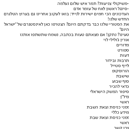
•
משיקולי צניעות? תמר איש שלום נעלמה
•
סינגל ראשון לאח של עומר אדם
העדכונים הכי חמים ישירות לנייד: בואו לעקוב אחרינו גם בערוץ הטלגרם
החדש שלנו
!
את הסטורי שלנו כבר בדקתם היום? הצטרפו כאן לאינסטגרם של "ישראל
היום"
טעינו? נתקן! אם מצאתם טעות בכתבה, נשמח שתשתפו אותנו
אורין ג'ולי
לי לוי
מדורים
ספורט
דעות
תרבות ובידור
לייף סטייל
הורוסקופ
שישבת
סוף שבוע
כדאי להכיר
סיפור המשק הישראלי
נדל"ן
ראשי
זמני כניסת וצאת השבת
מידע כללי
זמני כניסת וצאת שבת
ראשי
צרו קשר