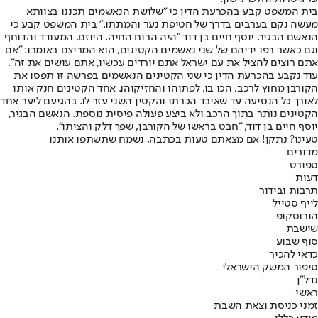
בית המשפט קבע בהכרעת הדין כי "שלושת הנאשמים תכננו בצוותא
מעשה נקם בערבים בדרך של חטיפת נער והמתתו." בית המשפט קבע כי
הנאשם הבגיר, יוסף חיים בן דוד "היה הרוח החיה, היוזם, המעודד והדוחף
וגם כאשר רפו ידיהם של שני נאשמים הקטינים, הוא המריצם באומרו: "אם
אתם רוצים להציל את עם ישראל אתם יורדים עכשיו, אתם עושים את זה".
עוד נקבע בהכרעת הדין כי שני הקטינים הנאשמים בפרשה זו תפסו את
הקורבן מחוץ לרכב, הכו בו, לפתוהו והחזיקוהו. אחד הקטינים חנק אותו
לאורך כל הנסיעה עד שאיבד הכרתו והקטין השני עזר לו. בהגיעם ליער אחד
הקטינים נותר בתוך הרכב ולא ביצע פעולה פיסית נוספת. הנאשם הבגיר,
יוסף חיים בן דוד, "חבט בראשו של הקורבן, שפך דלק והציתו".
טעינו? נתקן! אם מצאתם טעות בכתבה, נשמח שתשתפו אותנו
מדורים
ספורט
דעות
תרבות ובידור
לייף סטייל
הורוסקופ
שישבת
סוף שבוע
כדאי להכיר
סיפור המשק הישראלי
נדל"ן
ראשי
זמני כניסת וצאת השבת