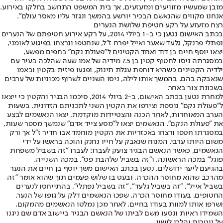
מובן שמעשיו מזוויעים ומזעזעים, אך בית המשפט התחשב בחלקו באירוע.
אנחנו מקווים שהנאשם הבכיר יורשע בהמשך ונגזר עליו מאסר עולם״.
רצח מזעזע על רקע חטיפת שלושת הנערים
בכתב האישום נטען כי ב-1 ביולי 2014, על רקע אירוע חטיפתם של הנערים
נפתלי פרנקל, גלעד שאער ואייל יפרח ז"ל, שנחטפו ונרצחו בפיגוע לאומני,
יצאו יוסף חיים בן דוד ואחד הקטינים ל"פעולת נקם" בחפים מפשע,
במסגרתה ניסו לחטוף קטין בן 7.5 מידיה של אמו שעה שהלכה בעיר עם
ילדיה הקטינים כשהיא דוחפת עגלת תינוק, ופגעו פיזית בקטין ובאמו
שנאבקה בהם. בהמשך אותו לילה, ניסו השניים לשרוף מכוניות של ערבים
בשכונת צור באחר.
למחרת נטען בכתב האישום, ב-2 ביולי 2014, סיכמו הבגיר והקטין כי ייצאו
ל"פעולת נקם" נוספת וצירפו את הקטין השני לתכניתם הזדונית. בשעות
הערב המאוחרות, לאחר הכנה והצטיידות מוקדמת, יצאו הנאשמים לבצע
את "פעולת הנקם". הנאשמים יצאו ל"מסע צייד אדם" שנמשך מספר שעות,
במסגרתו חטפו ורצחו באכזריות את הקטין מוחמד אבו חדיר ז"ל אך ורק
משום היותו ערבי. המנוח שנאבק על חייו נחנק והוכה בראשו על ידי
הנאשמים, כאשר הנאשם הבגיר צועק לעברו: לעברו "זה בשביל משפחת
פוגל" במכה הראשונה, ו"זה בשביל שלהבת פס", במכה השנייה.
בהגיעם ליער ירושלים, נטען בכתב האישום משך יוסף בן חיים את הנער
מהרכב שהוא מחוסר ההכרה, ובעט בו שלוש פעמים תוך שהוא אומר "זה
בשביל אייל", "זה בשביל גלעד", "זה בשביל נפתלי", בהתייחסו לנערים
החטופים. בעודו מחוסר הכרה, שפכו הנאשמים דלק על גופו של הנער,
ושרפו אותו למוות בעודו בחיים. לאחר מכן נמלטו הנאשמים מהמקום,
השמידו ראיות ונסעו משם לביתו של הנאשם הבגיר ביישוב אדם שם ניגנו
על גיטרות והלכו לישון.