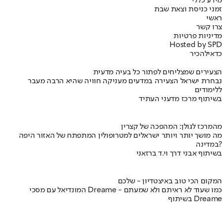
מידע כללי
זמני כניסת וצאת שבת
ראשי
צרו קשר
מדיניות פרטיות
Hosted by SPD
כדאי
להכיר
הצעירים שמצליחים לפתור כל בעיה מדעית
נבחרת ישראל הצעירה במדעים מעניקה חוויה שהיא הרבה מעבר
ללימודים
בשיתוף מרכז מדעני העתיד
מהמרכז לגולן: המהפכה של קצרין
מה מושך יותר ויותר ישראלים למטרופולין המתפתח של האזור היפה
במדינה?
בשיתוף אבני דרך וי.ד ברזאני
המקום הכי טוב באיצטדיון - שלכם
המונדיאל עם מסכי Dreame - כמו שעוד לא ראיתם ולא שמעתם
בשיתוף Dreame