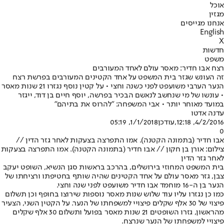
אוכל
מגזין
אנחנו מגייסים
English
X
חדשות
משפט
רצח אבו חדיר: מאסר עולם לאחד המעורבים
זה העונש שגזר בית המשפט על אחד הקטינים המעורבים בפרשת רצח
הנער הערבי משועפט לפני כשנה וחצי • על קטין נוסף נגזרו 21 שנות מאסר
• עונשו של מי שנחשב לנאשם הבכיר בפרשה, יוסף חיים בן דוד, ייגזר
במועד מאוחר יותר • אבי המשפחה: "להרוס את בתיהם"
עדנה אדטו
4/2/2016, 12:18
,עודכן
1/1/2018, 05:19
0
אבו חדיר (בתמונה הקטנה). אמו התפרצה בצעקות לאחר גזר הדין //
צילום: אורן בן חקון // אבו חדיר (בתמונה הקטנה). אמו התפרצה בצעקות
לאחר גזר הדין
בית המשפט המחוזי בירושלים, בהרכב בראשות סגן הנשיא, השופט יעקב
צבן, גזר מאסר עולם על אחד הקטינים שהיה שותף בחטיפתו ורציחתו של
הנער בן ה-16 מוחמד אבו חדיר משועפט לפני שנה וחצי.
כמו כן נגזרו עליו עוד שלוש שנות מאסר נוספות שירוצו בחופף וכן תשלום
פיצוי של 30 אלף שקלים פיצויי למשפחתו של הנער. על הקטין השני, הצעיר
מהראשון, גזרו השופטים 21 שנות מאסר בפועל ותשלום 30 אלף שקלים
פיצויי למשפחתו של הנער שנרצח.