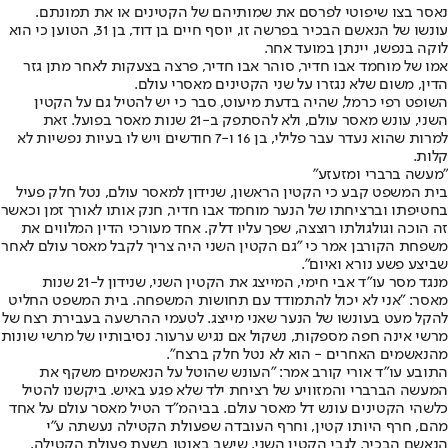
נאסר בצו שיפוטי לפרסם את שמותיהם של הקטינים או את תמונתם.
עונשו של הנאשם הבכיר בפרשה זו, יוסף חיים בן דוד, בן 31, הטוען כי הוא
לוקה בנפשו, יינתן במועד אחר.
אמו של מוחמד אבו חדיר, סוהר אבו חדיר, פרצה בצעקות לאחר מתן גזר
הדין, משום שלא נגזרו על שני הקטינים מאסרי עולם.
השופט רפי כרמל, שהיה בדעת מיעוט, סבר כי יש להטיל גם על הקטין
השני, עונש מאסר עולם, ולא להסתפק ב-21 שנות מאסר בפועל. זאת
למרות שהוא נעדר עבר פלילי, בן 16 ו-7 חודשים ויש לו בעיות נפשיות לא
קלות.
"מעשה ברברי ומזעזע"
בית המשפט קבע כי הקטין הראשון, שנידון למאסר עולם, נטל חלק פעיל
בחטיפתו וברציחתו של הנער מוחמד אבו חדיר, חנק אותו לאורך זמן וכאשר
זה הוכה וגולגולתו רוצצה, שפך עליו דלק. אחד מעורכי הדין המלווים את
משפחת הקורבן אמר כי ״גם הקטין השני היה צריך לקבל מאסר עולם לאחר
שביצע פשע נורא ואיום״.
מנגד מסר עו״ד אבי חימי, המייצג את הקטין השני, שנידון ל-21 שנות
מאסר: ״אני לא יכול להתמודד עם תחושות המשפחה. בית המשפט החליט
להקל מעט בעונשו של הנער שאני מייצג. לטעמי ההרשעה בעבירת רצח של
מרשי אינה חפה מספקות, נשקול אם נגיש ערעור. נסיבותיו של מרשי שונות
מהנאשמים האחרים - הוא לא נטל חלק ברצח״.
התובע עו״ד אורי קורב אמר: ״העונש שהוטל על הנאשמים משקף את
המעשה הברברי והמזוויע של רציחת ילד שלא פגע באיש. ביקשנו להטיל
כלשהי הקטינים עונש דל מאסר עולם. בביהמ״ד הטיל מאסר עולם על אחד
מהם, חרף היותו קטין, וחרף העובדה שפעולת הקטילה נעשתה ע״י
הנאשם הבכיר. לגבי הקטין השני, שישב באוטו בשעת פעולת הקטילה,