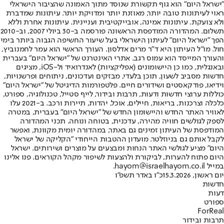
"ישראל היום" הוא גוף תקשורת שנוסד מתוך האמונה שהציבור הישראלי
ראוי לעיתונות טובה יותר, מאוזנת יותר ומדויקת יותר. עיתונות שמדברת
ולא צועקת. עיתונות אמינה, אובייקטיבית ועניינית. עיתונות אחרת וללא
תשלום. המהדורה המודפסת הראשונה פורסמה ב-30 ביולי 2007, וב-2010
הפך "ישראל היום" לעיתון הישראלי בעל שיעור החשיפה הגבוה ביותר בימי
חול. מו"ל העיתון היא ד"ר מרים אדלסון. העורך הראשי הוא עמר לחמנוביץ,
והעורך המייסד הוא עמוס רגב. אתרי האינטרנט של "ישראל היום" בעברית
ובאנגלית, כמו כן היישומונים (אפליקציות) לאנדרואיד ול-iOS, מציגים
חדשות מסביב לשעון, תוכן בלעדי, מבזקים ועדכונים, ניתוחים ופרשנויות,
וידיאו, פודקאסטים ושידורים חיים. פלטפורמות הדיגיטל של "ישראל היום"
כוללות ערוצי חדשות ודעות, תרבות ובידור, לייף סטייל, טכנולוגיה, ספורט,
כלכלה וצרכנות, בריאות, חיילים, אוכל, יהדות, תיירות ורכב. ב-2021 עלו
לאוויר האתר החדש והיישומון החדש של "ישראל היום" בעברית, במטרה
לספק לגולשים חוויה מהירה, עדכנית, בטוחה ונוחה. תכני המהדורה
המודפסת של העיתון זמינים גם באתר, במהדורה יומית מקוונת, ואפשר
לקבל אותם גם בניוזלטר. מועדון ההטבות הייחודי "הקליקה של ישראל
היום" מציע לגולשי האתר הנחות ומבצעים על מוצרים ושירותים. ישראל
היום פתוח להערות, לביקורת ולהצעות לשיפור מקהל הקוראים. פנו אלינו
במייל hayom@israelhayom.co.il.
יום ראשון, 15.3.2026
כ"ו באדר תשפ"ו
חדשות
דעות
ספורט
ForReal
תרבות ובידור