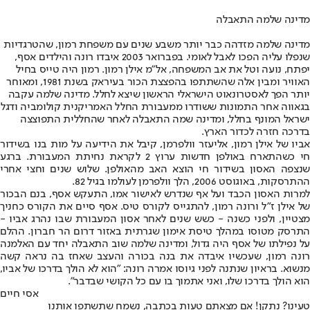
מדינה שלמה התאבלה
מדינה שלמה מזדהה כבר יותר משבע שנים עם משפחת רמון, שהטרגדיות
שנפלו עליה הפכו לאבל לאומי. בפברואר 2003 איבדו רונה והילדים אסף,
יפתח, נועה וטל את אב המשפחה, אל"מ אילן רמון. רמון היה טייס בחיל
האוויר ומבין אלה שהשתתפו בהפצצת הכור בעיראק בשנת 1981, ומאוחר
יותר הפך לאסטרונאוט הישראלי הראשון שיצא לחלל. מדינה שלמה עקבה
בגאווה אחר התמונות ששודרו ממעבורת החלל האמריקנית קולומביה ודגל
ישראל המונף בחלל, ומדינה שמה התאבלה לאחר שהחללית התפוצצה
בדרכה חזרה לכדור הארץ.
אביו של אילן רמון, אליעזר וולפרמן, קיבל את הידיעה על מות בנו בשידור
חי כשהתארח באולפן חדשות ערוץ 2 לקראת נחיתת המעבורת. ברגע
שנצפה האסון בשידור חי הוצא האב מהאולפן. שלוש שנים וחצי אחרי
ההתרסקות, באוגוסט 2006, הלך וולפרמן לעולמו בגיל 82.
למרות האסון הכבד ועל אף שנדרש לאישור אמו, התעקש אסף, בנם הבכור
של אילן ז"ל ורונה רמון, להתגייס לקורס טיס. אסף סיים את הקורס כחניך
מצטיין, ולפני כשנה - כשש שנים לאחר אסון המעבורת שבו נהרג אביו -
התרסק מטוסו במהלך טיסת אימון שגרתית באזור דרום הר חברון. ההלם
על נפילתו של אסף היה גדול, ומדינה שלמה שוב התאבלה יחד עם האלמנה
רונה רמון, שעכשיו איבדה את בנה בכורה והעצב שאחז בה נראה קשה
מנשוא. בראיון שנתנה לפני גיוסו אמרה רונה: "הוא לא הולך בדרכו של אביו,
הוא הולך בדרכו שלו, ואני אתמוך בו עם כל הקושי שבדבר".
אסי חיים
טעינו? נתקן! אם מצאתם טעות בכתבה, נשמח שתשתפו אותנו