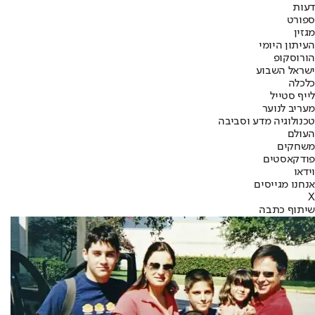
דעות
ספורט
מגזין
העיתון היומי
הורוסקופ
ישראל השבוע
כלכלה
לייף סטייל
מעריב לנוער
טכנולוגיה מדע וסביבה
העולם
משחקים
פודקאסטים
וידאו
אנחנו מגייסים
X
שיתוף כתבה