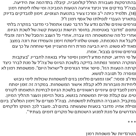
בהתרסקות מעבורת החלל קולומביה, קיבלה בתדהמה את הידיעה.
בצה"ל בודקים איך וכיצד אירעה הטעות המביכה ומי שלח ליפתח רמון
(18), תלמיד כיתה י"ב ומרכז צעיר בתנועת הצופים, זימון למבדקים בדיוק
בתאריך העברי לנפילתו של אסף רמון ז"ל.
גורמים שונים שלהם נודע על הדבר טענו אתמול כי מדובר במקרה בלתי
נתפס. "מדובר באטימות, בחוסר רגישות ובטעות קשה של לשכת הגיוס.
אחרי כל מה שהמשפחה הזו עברה, אחרי כל העצב והסבל של רונה ומבלי
לקבל את הסכמתה, פשוט שלחו ליפתח זימון והעמידו את רונה במצב
מאוד לא פשוט. היא הביעה מורת רוח מהעניין ואף שוחחה על כך עם
גורמים שונים בצבא", אמרו.
על פי הידוע, יפתח מודע לזימון וסיפר עליו בגאווה לחבריו. "בעקבות
המקרה החמור נפתחה בדיקה בלשכת הגיוס של צה"ל על מנת לברר כיצד
קרתה הטעות הזו", סיפר אחד הגורמים ל"ישראל היום". ממשפחת רמון לא
נמסרה כל תגובה לנושא.
מדו"צ נמסר: "אנו נמנעים מלזמן בנים למשפחות שכולות לימי גיבוש
ליחידות מובחרות ללא קבלת אישור המשפחות. במקרה זה זומן יפתח
רמון למבדקים עיוניים ראשוניים בלשכת הגיוס לבחינת התאמתו לקורס
טיס. עם קבלת פניית המשפחה בנושא, בוטל הזימון ונעצר תהליך המיון.
במקביל, הועברה התנצלות למשפחה. בצה"ל מצרים על זימון המלש"ב ביום
נפילת אחיו. מדובר בטעות שנעשתה בתום לב. מעבר לכך, הופקו הלקחים
הנדרשים על מנת למנוע הישנותם של מקרים דומים בעתיד".
* * *
הטרגדיות של משפחת רמון