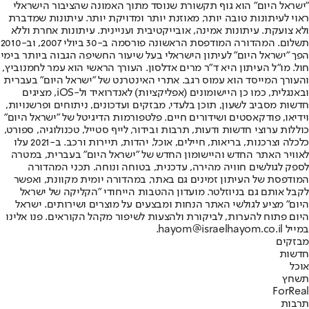
"ישראל היום" הוא גוף תקשורת שנוסד מתוך האמונה שהציבור הישראלי
ראוי לעיתונות טובה יותר, מאוזנת יותר ומדויקת יותר. עיתונות שמדברת
ולא צועקת. עיתונות אמינה, אובייקטיבית ועניינית. עיתונות אחרת וללא
תשלום. המהדורה המודפסת הראשונה פורסמה ב-30 ביולי 2007, וב-2010
הפך "ישראל היום" לעיתון הישראלי בעל שיעור החשיפה הגבוה ביותר בימי
חול. מו"ל העיתון היא ד"ר מרים אדלסון. העורך הראשי הוא עמר לחמנוביץ,
והעורך המייסד הוא עמוס רגב. אתרי האינטרנט של "ישראל היום" בעברית
ובאנגלית, כמו כן היישומונים (אפליקציות) לאנדרואיד ול-iOS, מציגים
חדשות מסביב לשעון, תוכן בלעדי, מבזקים ועדכונים, ניתוחים ופרשנויות,
וידיאו, פודקאסטים ושידורים חיים. פלטפורמות הדיגיטל של "ישראל היום"
כוללות ערוצי חדשות ודעות, תרבות ובידור, לייף סטייל, טכנולוגיה, ספורט,
כלכלה וצרכנות, בריאות, חיילים, אוכל, יהדות, תיירות ורכב. ב-2021 עלו
לאוויר האתר החדש והיישומון החדש של "ישראל היום" בעברית, במטרה
לספק לגולשים חוויה מהירה, עדכנית, בטוחה ונוחה. תכני המהדורה
המודפסת של העיתון זמינים גם באתר, במהדורה יומית מקוונת, ואפשר
לקבל אותם גם בניוזלטר. מועדון ההטבות הייחודי "הקליקה של ישראל
היום" מציע לגולשי האתר הנחות ומבצעים על מוצרים ושירותים. ישראל
היום פתוח להערות, לביקורת ולהצעות לשיפור מקהל הקוראים. פנו אלינו
במייל hayom@israelhayom.co.il.
מבזקים
חדשות
אוכל
תשחץ
ForReal
תרבות