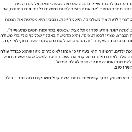
ת מתכון להכנת שייק בוננזה שמצאה בספר. יוצאת אל גינת הבית
ב מחבר הספר: "אם אתם רוצים להיות גמישים כל יום ויום בחייכם, אם
. "צריך לדעת איך משלבים", היא מחייכת, ובסכין היא מפלטת את הצמח
 "אתה קונה ויודע שזהו אוכל אציל שנאסף במקומות חפים מתעשייה".
ברא. מצוין לספורטאים". והיא מדגישה באוזניי שכל כף גוג'י ברי משולה
ות וסופרפוד בשקיות. "זה הבסיס. אבל אם נחטא מדי פעם בחוץ לא יקרה
ת ילדים. "המינוח הוא בעייתי כי אנחנו לא מכירים מזון שהוא כבודד עולה
צה שלנו לאורח חיים בריא. קחי את עשב החיטה למשל, שאני אישית נורא
הם טוב ואמונה אינה שייכת לעולם המדע".
שהו טוב.
ב הוא משווק בתוך קופסאות. תחת השם קייל משווקים כמה זנים - כולם