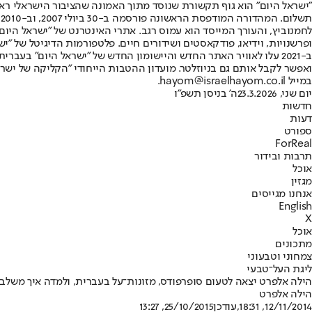
"ישראל היום" הוא גוף תקשורת שנוסד מתוך האמונה שהציבור הישראלי ראוי 
ת
ופרשנויות, וידיאו, פודקאסטים ושידורים חיים. פלטפורמות הדיגיטל של "ישרא
ב-2021 עלו לאוויר האתר החדש והיישומון החדש של "ישראל היום" בע
ואפשר לקבל אותם גם בניוזלטר. מועדון ההטבות הייחודי "הקליקה של ישרא
במייל hayom@israelhayom.co.il.
יום שני, 23.3.2026
ה' בניסן תשפ"ו
חדשות
דעות
ספורט
ForReal
תרבות ובידור
אוכל
מגזין
אנחנו מגייסים
English
X
אוכל
מתכונים
צמחוני וטבעוני
ליגת העל־טבעי
הילה אלפרט יצאה לטעום סופרפודס, מזונות־על בעברית, ולמדה איך משלבים 
הילה אלפרט
12/11/2014, 18:31
,עודכן
25/10/2015, 13:27