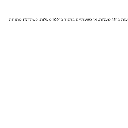
בבלנדר מערבבים היטב את כל המרכיבים למעט הקייל. יוצקים את התערובת מעל העלים ומעסים היטב. מניחים על מגש ומייבשים במייבש מזון כ־8 שעות ב־45 מעלות, או כשעתיים בתנור ב־100 מעלות, כשהדלת פתוחה