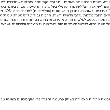
לעיתונות טובה יותר, מאוזנת יותר ומדויקת יותר. עיתונות שמדברת ולא צ
שלום. המהדורה המודפסת הראשונה פורסמה ב-30 ביולי 2007, וב-2010 הפך "ישראל היום" לעיתון הישראלי בעל שי
לחמנוביץ,
ל היום" כוללות ערוצי חדשות ודעות, תרבות ובידור, לייף סטייל, טכנולוגיה
ברית, במטרה לספק לגולשים חוויה מהירה, עדכנית, בטוחה ונוחה. תכני המה
ל היום" מציע לגולשי האתר הנחות ומבצעים על מוצרים ושירותים. ישראל 
את מרירות האלוורה בשייק פרי, מה זה גוג'י ברי ואיך מכינים באונטי טבע