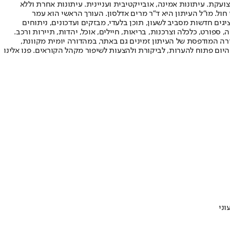
ועקת. עיתונות אמינה, אובייקטיבית ועניינית. עיתונות אחרת וללא
עור החשיפה הגבוה ביותר בימי חול. מו"ל העיתון היא ד"ר מרים אדלסון. העורך הראשי הוא עמר
 והעורך המייסד הוא עמוס רגב. אתרי האינטרנט של "ישראל היום" בעברית ובאנגלית, כמו כן היישומונים (אפליקציות) לאנדרואיד ול-iOS, מציגים חדשות מסביב לשעון, תוכן בלעדי, מבזקים ועדכונים, ניתוחים
, ספורט, כלכלה וצרכנות, בריאות, חיילים, אוכל, יהדות, תיירות ורכב.
דורה המודפסת של העיתון זמינים גם באתר, במהדורה יומית מקוונת,
היום פתוח להערות, לביקורת ולהצעות לשיפור מקהל הקוראים. פנו אלינו
וני