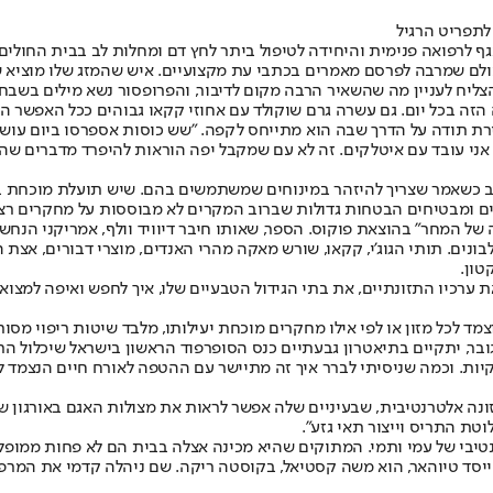
לתפריט הרגיל
גף לרפואה פנימית והיחידה לטיפול ביתר לחץ דם ומחלות לב בבית החולי
עולם שמרבה לפרסם מאמרים בכתבי עת מקצועיים. איש שהמזג שלו מוציא ש
 הצליח לעניין מה שהשאיר הרבה מקום לדיבור, והפרופסור נשא מילים בש
 בכל יום. גם עשרה גרם שוקולד עם אחוזי קקאו גבוהים ככל האפשר הם מש
ירת תודה על הדרך שבה הוא מתייחס לקפה. "שש כוסות אספרסו ביום עוש
, אני עובד עם איטלקים. זה לא עם שמקבל יפה הוראות להיפרד מדברים שה
ב כשאמר שצריך להיזהר במינוחים שמשתמשים בהם. שיש תועלת מוכחת בצרי
 ומבטיחים הבטחות גדולות שברוב המקרים לא מבוססות על מחקרים רציניים
של המחר" בהוצאת פוקוס. הספר, שאותו חיבר דיוויד וולף, אמריקני הנחש
ונים. תותי הגוג'י, קקאו, שורש מאקה מהרי האנדים, מוצרי דבורים, אצת 
טון.
ערכיו התזונתיים, את בתי הגידול הטבעיים שלו, איך לחפש ואיפה למצוא,
כל מזון או לפי אילו מחקרים מוכחת יעילותו, מלבד שיטות ריפוי מסורת
08:00, לרגל הוצאת הספר והעניין הגובר, יתקיים בתיאטרון גבעתיים כנס הסופרפוד הראשון בי
יות. וכמה שניסיתי לברר איך זה מתיישר עם ההטפה לאורח חיים הנצמד ל
טת התריס וייצור תאי גזע".
נטיבי של עמי ותמי. המתוקים שהיא מכינה אצלה בבית הם לא פחות ממופלא
שע שנים חייתה עם בן זוגה בפאצ'ה מאמא, המרכז הרוחני שבשנת 2000 ייסד טיוהאר, הוא משה קסטיאל, בקוסט