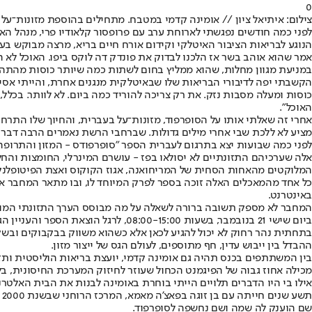
0
צילום: איתיאל ציון // אומינה קדמי במטבח. מתחילים בהוספת מזונות־על 
לפני כמה חודשים נפגשתי לארוחת ערב עם פרופסור קלאודיו פרי, מנהל הא
הנוגע לבריאות הציבור האיטלקי וקידום אורח חיים בריא, מרצה מבוקש ב
אמר שהוא אוהב בשר אז הלכנו לבדוק את פונדק דה לוקס ביפו. האוכל לא
במניעת מגוון מחלות, שהוא ממליץ בחום לשתות כמה שיותר כוסות מהתה הזה
הקשבתי יפה לדיבורי הבריאות שלו שבאיטלקית מנגנים אחרת, והייתי אס
כוסות ומעלה מסבות נזק. את רק צריכה להוריד כמה ביום. לא לוותר. בכלל
האוכל".
אחרי זה שאלתי אותו על הסופרפוד, מזונות־על בעברית, והחיוך שלו התרח
מציע לא ללכת שבי אחרי מילים גדולות. שברחבי הרשת נאמרים הרבה דברים
לפני כמה שבועות יצא בתרגום לעברית הספר "סופרפודס - המזון והתרופה 
אלה שערכיהם התזונתיים לא יסולאו בפז - עושרם המינרלי, החומצות והחלב
המלוקטים מהאחות הסחית של המריחואנה, אגוז הקוקוס ואצת הפיטופלנק
כל אחד מהמאכלים האלה זוכה בספר לפרק המיוחד לו, ובו מתאר המחבר את 
באינטרנט.
המחבר לא מספק תשובה ברורה לשאלה על מה מבוסס הערך התזונתי המוצמד ל
ביום שישי 21 בנובמבר, בשעות -15:00
בתחתית נהר רחוק לא יכול להגיע לכאן אלא כשהוא משווק בבקבוקים ובשק
ההבדל בין ייבוש עדין, חף מתוספים, לעולם הגס של ייצור מזון.
מכילה אחוז גבוה של הפיגמנט הכחול שעוזר לחיזוק המערכת החיסונית, בלו
אילו בי היו הדברים תלויים הייתי בוחרת באומינה לבנות את הבית האלטר
ת
שם הוענק לה שמה ושם נחשפה לסופרפוד.