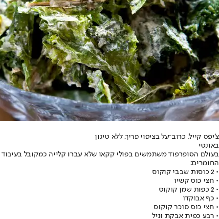
צ'יפס קייל. כרוב־על בציפוי פריך, ללא טיגון
באונטי
בעולם הסופרפוד משתמשים בפולי קקאו שלא עברו קלייה כמקובל בעיבוד הקלאסי. raw הוא המינוח המתאר קקאו כזה, ובו עושה אומינה שימוש בגירסה שלה לממתק הקלאסי. 
החומרים:
• 2 כוסות שבבי קוקוס
• חצי כוס קשיו
• 2 כפות שמן קוקוס
• כף אבוקדו
• חצי כוס סוכר קוקוס
• רבע כפית אבקת וניל