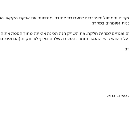
דים והמייפל ומערבבים לתערובת אחידה. מוסיפים את אבקת הקקאו, המל
נית ושומרים במקרר.
ם ואגוזים למחית חלקה. את השייק הזה הכינה אומינה מתוך הספר: את ה
יפוש זרעי ההמפ תוותרו, המכירה שלהם בארץ לא חוקית (הם נפוצים בח
טעים, בחיי.