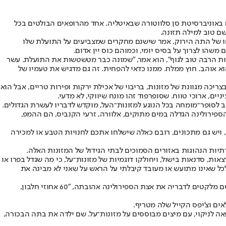
ם באוניברסיטת סן סלווטורה שבאיטליה. אחד מהרופאים הבולטים בכל
ם טוב למילה תזונה.
בחו של התה הירוק, אמר שישנם מחקרים שמצביעים על התועלת שלו
הו לצרוך על בסיס יומי, וכמוהם כוס יין אדום.
ות הרבה טוב לגוף", הוא אמר, "שמונה כבר מטשטשות את התועלת. עשר
וא אוהב. חוץ ממלח. ממנו כדאי להפחית. זה גם מדגיש את טעמיו של
כה מגוונת של מזונות, בריבוי של אכילת ירקות ופירות טריים, אבל הוא
, ארוכי טווח. שסופרפוד זהו מונח שיווקי, לא מדעי.
ב לסופר־מומחה בכל הנוגע למזונות־העל, מוקדש לדבריו לעשרת הגדולים.
הספירולינה הגדלה במים מתוקים, אלוורה, זרעי הקנביס, הם ההמפ,
 ויש גם מתכונים, רובם כאלה שישלחו אתכם לחנויות הטבע או למכירה
יות הנהוגות באזורים הסמוכים לבתי הגידול של המזונות האלה.
שראל שיכלול הרצאות, סדנאות בישול, ויחולקו דוגמיות של מזונות־על, כי מה שגדל בפרו או
כל שאינו מתועש או מעובד קיבלתי על הראש על שאני לא מבינה את
בין המשתתפים בכנס תהיה גם אומינה קדמי, יועצת בריאות הוליסטית ותזונה אלטרנטיבית, שבעיניים שלה אפשר לראות את מצולות האגם באורגון שם מלקטים לדבריה את אצת הספירולינה אהובתה, "60 אחוזי חלבון,
ים וצ'יפס הקייל שלה מטריף.
ה ריקה. שם ניהלה קדמי את המרפאה לניקוי, עם מיצים מבוססים על מזונות־על. שם ילדה את בתה הבכורה,