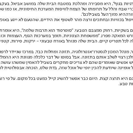
גיות בגוף", היא מסבירה ומהלכת במטבח הבית שלה במושב אביאל, בעקבו
 שבח והלל על תרומתו של הצמח לוויסות המערכת החיסונית, או כמו שכות
ורה
היא מזון־העל בשבילכם".
פול בכוויות ובחתכים ורצה מהר לשטוף את הידיים, שהטעם לא ייגע באוכל
 בשקיות, רחוק ממצבם הטבעי. "סופרפוד הוא תרבות שלמה", היא אומרת,
רש המאקה מפרו, "ממשפחת הצנוניות, תומך במערכות הגוף, העצמות וכוח הג
 לכל תפריט קיים. הבית שלה מנוהל באורח טבעוני - ירקות, פירות, קטני
, מנהל המכון לגסטרו־אנטרולוגיה, תזונה ומחלות כבד, במרכז שניידר לרפוא
לכן רצוי לשלב אותם בתזונה. אבל בסופו של דבר כלכלה מגוונת היא ההמל
 יש אנשים שאומרים שהם לא צריכים מחקרים בשביל להאמין שמשהו עושה ל
ומינה שיודעת להכין יופי של אוכל שזה, בדת שלנו, הוכחה אבסולוטית למ
ם היא תרצה קצת. היום כבר אפשר להשיג קייל כמעט בכל מקום. על פי רו
ת טבע.