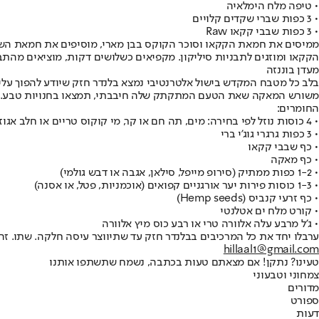
• טיפה מלח הימלאיה
• 3 כפות שברי שקדים קלויים
• 3 כפות שבבי קקאו Raw
ממיסים את חמאת הקקאו וסוכר הקוקס בבן מארי, מוסיפים את חמאת השק
הקקאו ומוזגים לתבניות סיליקון. מקפיאים כשלושים דקות, מוציאים מהתב
מעדן בוננזה
בלב כל מטבח המקדש בישול אלטרנטיבי נמצא בלנדר חזק שיודע להפוך עלי
משורש המאקה שאת הטעם המתקתק שלה חיבבתי, תמצאו בחנויות טבע. על ח
החומרים:
• 4 כוסות נוזל לפי בחירה: מים, תה חם או קר, מי קוקוס טריים או חלב אגוזים
• 3 כפות גרגרי גוג'י ברי
• כף שבבי קקאו
• כף מאקה
• 1-2 כפות ממתיק (סירופ מייפל, סילאן, אגבה או דבש גולמי)
• 1-3 כוסות פירות יער אורגניים קפואים (אוכמניות, פטל, או אסנה)
• כף זרעי קנביס (Hemp seeds)
• קורט מלח ים אטלנטי
• ג'ל מרבע עלה אלוורה טרי או רבע כוס מיץ אלוורה
ערבלו יחד את כל המרכיבים בבלנדר חזק עד שתיווצר עיסה חלקה. שתו. זה 
hillaal1@gmail.com
טעינו? נתקן! אם מצאתם טעות בכתבה, נשמח שתשתפו אותנו
צמחוני וטבעוני
מדורים
ספורט
דעות