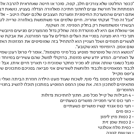
"ככפר החלטנו שלא צורכים חלב, קפה, סוכר או חיטה שאחראית להרבה אלר
הנמתחת אל חורשת עצים לחתוך חתיכה מאלוורה הגדלה בעציץ, נושאת דברי
אתם רוצים שהמערכת החיסונית ומערכת העצבים שלכם יפעלו היטב - אלו
"אבל זה מר!" זעקתי אחריה. חיים שלמים אני משתמשת באלוורה טרייה לטי
הבשרני ומשתמשת רק בחלק הפנימי, זה השקוף.
אני שואלת אם היא לא מוטרדת מזה שחלק גדול מהמצרכים מגיעים מיובשים
תוך כדי היא מציגה בפניי את העלים הגדלים על עצי המורנגה, את אבקת שו
לעשרים תפוזים ושכל העניין הוא להתחיל בזה שמוסיפים את המזונות האלה
שום אסון. היומיומי הוא שקובע".
"הנושא הזה של סופרפוד מופיע בכל מיני מקומות", אומר לי פרופ' רענן שמיר
על האחרים. המדע יודע שיש מזונות, ברוקולי למשל, שהם עשירים במיוחד ו
סובל כשאני שותה אותו. לא מכיר מחקר שמוכיח כי תאריך חיים איתו, אבל
לכבוד המאמינים ולכבוד הלוחשת לשורשים אני מביאה בפניכם מתכונים של א
צ׳יפס מקייל
אפשר לכרסם ממנו בלי סוף, לשכוח שעוד מעט הילדה חוזרת הביתה ואולי ג
מתאימים למתכון הזה. את שמן ההמפ המופיע במתכון תוכלו להשיג בחנויו
החומרים:
• 4 חבילות של קייל מכל סוג, חתוך לחתיכות גדולות
• חצי כוס זרעי חמנייה מושרים כשעתיים
• חצי כוס אגוזי קשיו מושרים כשעתיים
• כוס מים
• 2 כפות מיץ לימון
• 2 כפות שמן זית
• כפית מלח אטלנטי
• שן שום קטנה