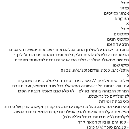
אוכל
מגזין
אנחנו מגייסים
English
X
אוכל
מתכונים
מתכוני חגים
חלב על הזמן
בחג הם ייערמו על שולחן החג, אבל גם אחרי שבועות ימשיכו המאפים,
הכיסונים והבלינצ'ס להיות חלק בלתי נפרד מהתפריט הכחול־לבן •
חמישה ממאכלי החלב שכולנו הכי אוהבים זוכים לפרשנות מיוחדת
מיקי שמו
2/6/2014, 21:00
,עודכן
8/6/2016, 09:32
0
צילום: איתיאל ציון // פאי גבינה ופירות, בלינצ'ס גבינה וצימוקים
עם 900 כוסות חלב ששותה הישראלי בכל שנה בממוצע, ועם תנובת
הפרות הגבוהה ביותר בעולם - לא פלא שגם מאכלי הגבינה הפכו
לפופולריים כל כך אצלנו.
פאי גבינה ופירות
פאי חגיגי ומרשים, בעל מתיקות עדינה, מרקם רך וקישוט עדין של פירות
מעל. את הקלתית אפשר להכין אפילו יום קודם ולמלא ביום ההגשה.
לקלתית (ל־2 תבניות בגודל 9X28 ס"מ):
• 100 גרם קוביות חמאה קרה
• 50 גרם סוכר (1/4 כוס)