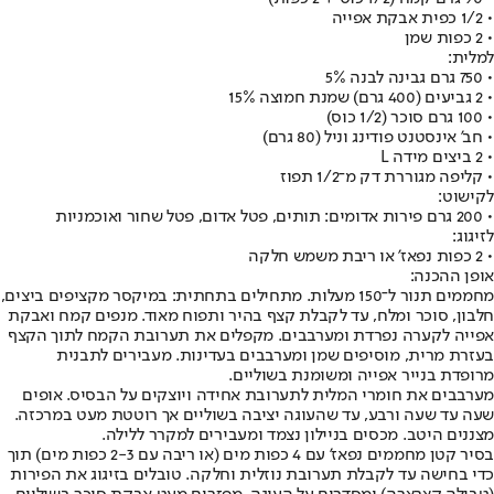
• 1/2 כפית אבקת אפייה
• 2 כפות שמן
למלית:
• 750 גרם גבינה לבנה 5%
• 2 גביעים (400 גרם) שמנת חמוצה 15%
• 100 גרם סוכר (1/2 כוס)
• חב' אינסטנט פודינג וניל (80 גרם)
• 2 ביצים מידה L
• קליפה מגוררת דק מ־1/2 תפוז
לקישוט:
• 200 גרם פירות אדומים: תותים, פטל אדום, פטל שחור ואוכמניות
לזיגוג:
• 2 כפות נפאז' או ריבת משמש חלקה
אופן ההכנה:
מחממים תנור ל־150 מעלות. מתחילים בתחתית: במיקסר מקציפים ביצים,
חלבון, סוכר ומלח, עד לקבלת קצף בהיר ותפוח מאוד. מנפים קמח ואבקת
אפייה לקערה נפרדת ומערבבים. מקפלים את תערובת הקמח לתוך הקצף
בעזרת מרית, מוסיפים שמן ומערבבים בעדינות. מעבירים לתבנית
מרופדת בנייר אפייה ומשומנת בשוליים.
מערבבים את חומרי המלית לתערובת אחידה ויוצקים על הבסיס. אופים
שעה עד שעה ורבע, עד שהעוגה יציבה בשוליים אך רוטטת מעט במרכזה.
מצננים היטב. מכסים בניילון נצמד ומעבירים למקרר ללילה.
בסיר קטן מחממים נפאז' עם 4 כפות מים (או ריבה עם 2-3 כפות מים) תוך
כדי בחישה עד לקבלת תערובת נוזלית וחלקה. טובלים בזיגוג את הפירות