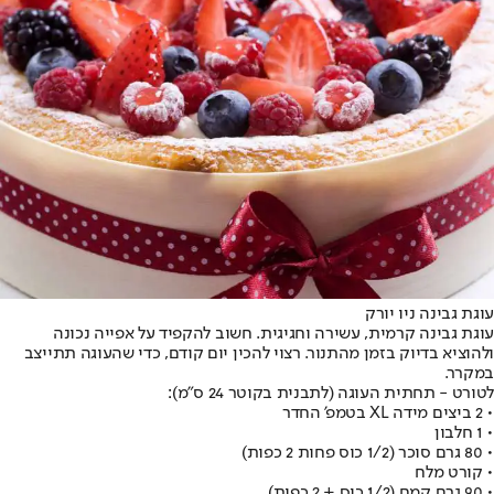
עוגת גבינה ניו יורק
עוגת גבינה קרמית, עשירה וחגיגית. חשוב להקפיד על אפייה נכונה
ולהוציא בדיוק בזמן מהתנור. רצוי להכין יום קודם, כדי שהעוגה תתייצב
במקרר.
לטורט - תחתית העוגה (לתבנית בקוטר 24 ס"מ):
• 2 ביצים מידה XL בטמפ' החדר
• 1 חלבון
• 80 גרם סוכר (1/2 כוס פחות 2 כפות)
• קורט מלח
• 90 גרם קמח (1/2 כוס + 2 כפות)