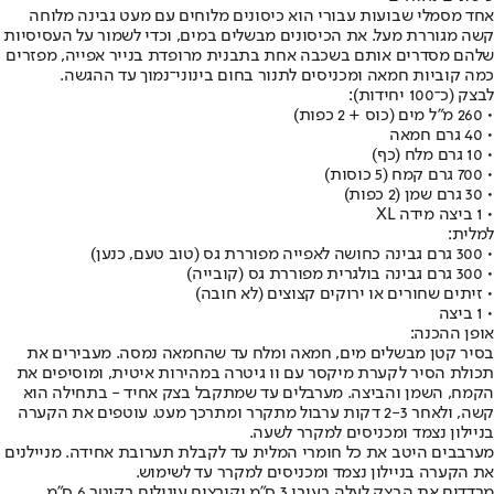
אחד מסמלי שבועות עבורי הוא כיסונים מלוחים עם מעט גבינה מלוחה
קשה מגוררת מעל. את הכיסונים מבשלים במים, וכדי לשמור על העסיסיות
שלהם מסדרים אותם בשכבה אחת בתבנית מרופדת בנייר אפייה, מפזרים
כמה קוביות חמאה ומכניסים לתנור בחום בינוני־נמוך עד ההגשה.
לבצק (כ־100 יחידות):
• 260 מ"ל מים (כוס + 2 כפות)
• 40 גרם חמאה
• 10 גרם מלח (כף)
• 700 גרם קמח (5 כוסות)
• 30 גרם שמן (2 כפות)
• 1 ביצה מידה XL
למלית:
• 300 גרם גבינה כחושה לאפייה מפוררת גס (טוב טעם, כנען)
• 300 גרם גבינה בולגרית מפוררת גס (קובייה)
• זיתים שחורים או ירוקים קצוצים (לא חובה)
• 1 ביצה
אופן ההכנה:
בסיר קטן מבשלים מים, חמאה ומלח עד שהחמאה נמסה. מעבירים את
תכולת הסיר לקערת מיקסר עם וו גיטרה במהירות איטית, ומוסיפים את
הקמח, השמן והביצה. מערבלים עד שמתקבל בצק אחיד - בתחילה הוא
קשה, ולאחר 2-3 דקות ערבול מתקרר ומתרכך מעט. עוטפים את הקערה
בניילון נצמד ומכניסים למקרר לשעה.
מערבבים היטב את כל חומרי המלית עד לקבלת תערובת אחידה. מניילנים
את הקערה בניילון נצמד ומכניסים למקרר עד לשימוש.
מרדדים את הבצק לעלה בעובי 3 ס"מ וקורצים עיגולים בקוטר 6 ס"מ.