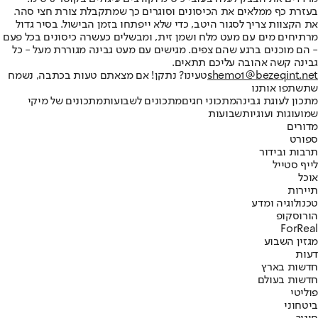
בעזרת כף ממלאים את הכיסונים וסוגרים כך שמתקבלת צורת חצי סהר.
את הקצוות צריך לסגור היטב, כדי שלא ייפתחו בזמן הבישול. בסיר גדול
מרתיחים מים עם מעט מלח ושמן זית, ומבשלים כעשרה כיסונים בכל פעם
- הם מוכנים ברגע שהם צפים. מגישים עם מעט גבינה מגוררת מעל - כל
גבינה קשה אהובה עליכם תתאים.
shemo1@bezeqint.net
טעינו? נתקן! אם מצאתם טעות בכתבה, נשמח
שתשתפו אותנו
מתכון לעוגת גבינה
מתכוני חגים
מתכונים לשבועות
מתכונים של מיקי
שמו
עוגות ועוגיות
שבועות
מדורים
ספורט
תרבות ובידור
לייף סטייל
אוכל
תיירות
טכנולוגיה ומדע
הורוסקופ
ForReal
מגזין השבוע
דעות
חדשות בארץ
חדשות בעולם
פוליטי
ביטחוני