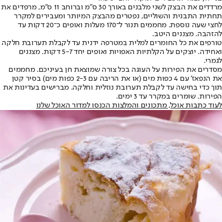
מרדדים את הבצק לשני מלבנים באורך 30 ס"מ וברוחב 11 ס"מ, מרפדים את
תחתית התבנית והשוליים, נפטרים מהבצק המיותר ומעבירים למקרר
לחצי שעה נוספת. מחממים תנור ל־170 מעלות ואופים כ־20 דקות עד
להזהבה. מצננים היטב.
טורפים את כל החומרים למלית במטרפה ידנית עד לקבלת תערובת חלקה
ואחידה. יוצקים על הקלתיות האפויות ואופים יחד 5-7 דקות. מצננים
לגמרי.
מסדרים את הפירות על העוגה בכל צורה שמוצאת חן בעיניכם. מחממים
את הנפאז' עם 4 כפות מים (או את הריבה עם 2-3 כפות מים) בסיר קטן
תוך כדי בחישה עד לקבלת תערובת נוזלית וחלקה. מברישים בעדינות את
הפירות. שומרים במקרר עד 3 ימים.
לעוד כתבות אוכל, מתכונים והמלצות הכנסו למדור האוכל שלנו