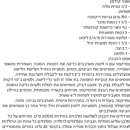
שעה קודם)
• 1/2 כפית מלח
למלית:
• 750 גרם גבינת ריקוטה
• 1/3 1 כוסות סוכר
• כף וחצי גדושות קורנפלור
• 3 כפות חמוציות
• קליפה מגוררת מ־3/4 לימון
• 1/2 1 כפות תמצית וניל
• 1 ביצה
• 1 חלמון
אופן ההכנה:
במיקסר עם וו לישה מערבבים כדקה את הקמח, הסוכר, השמרית ומשפר
האפייה. מוסיפים את הביצים, המים, תמצית הווניל וקליפת הלימון
ומערבלים במהירות בינונית כ־2 דקות עד לקבלת תערובת אחידה.
מוסיפים את קוביות החמאה בזו אחר זו תוך כדי לישה, ולשים כ־10 דקות
עד לקבלת בצק רך ומעט דביק. מוסיפים את המלח ולשים כדקה נוספת.
מוציאים את הבצק מהמיקסר, מניחים בקערה מקומחת, מכסים בניילון
נצמד ומעבירים למקרר לפחות ל־4 שעות.
במיקסר, בעזרת וו גיטרה, במהירות איטית, מערבבים גבינה, סוכר,
קורנפלור (מנופה), חמוציות, לימון ותמצית וניל. מייד אחר כך מוסיפים את
הביצה ומערבבים.
מרדדים את הבצק לשלושה מלבנים במידות 20X35 ס"מ. מורחים על כל
מלבן שליש ממלית הגבינה ומגלגלים לרולדה. מגלגלים כל אחת מן הרולדות
לצורת שבלול בתוך תבנית אפייה עגולה בקוטר 20 ס"מ. גוזרים במספריים