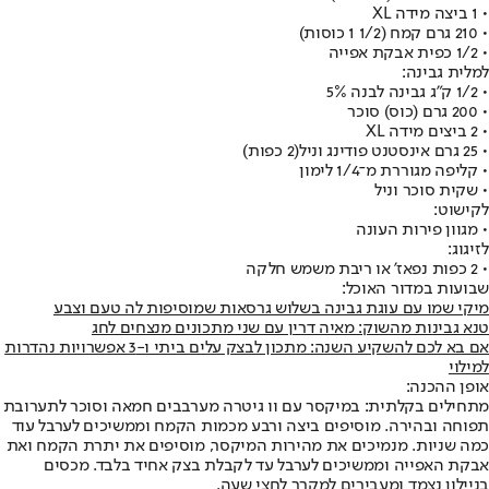
• 1 ביצה מידה XL
• 210 גרם קמח (1/2 1 כוסות)
• 1/2 כפית אבקת אפייה
למלית גבינה:
• 1/2 ק"ג גבינה לבנה 5%
• 200 גרם (כוס) סוכר
• 2 ביצים מידה XL
• 25 גרם אינסטנט פודינג וניל
(2 כפות)
• קליפה מגוררת מ־1/4 לימון
• שקית סוכר וניל
לקישוט:
• מגוון פירות העונה
לזיגוג:
• 2 כפות נפאז' או ריבת משמש חלקה
שבועות במדור האוכל:
מיקי שמו עם עוגת גבינה בשלוש גרסאות שמוסיפות לה טעם וצבע
טנא גבינות מהשוק: מאיה דרין עם שני מתכונים מנצחים לחג
אם בא לכם להשקיע השנה: מתכון לבצק עלים ביתי ו-3 אפשרויות נהדרות
למילוי
אופן ההכנה:
מתחילים בקלתית: במיקסר עם וו גיטרה מערבבים חמאה וסוכר לתערובת
תפוחה ובהירה. מוסיפים ביצה ורבע מכמות הקמח וממשיכים לערבל עוד
כמה שניות. מנמיכים את מהירות המיקסר, מוסיפים את יתרת הקמח ואת
אבקת האפייה וממשיכים לערבל עד לקבלת בצק אחיד בלבד. מכסים
בניילון נצמד ומעבירים למקרר לחצי שעה.