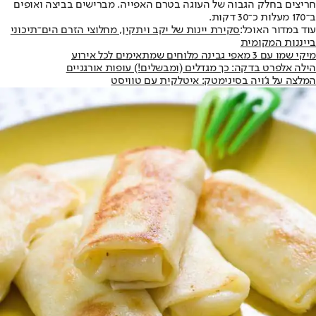
חריצים בחלק הגבוה של העוגה בטרם האפייה. מברישים בביצה ואופים
ב־170 מעלות כ־30 דקות.
עוד במדור האוכל:
סקירת יינות של יקב ויתקין, מחלוצי הזרם הים־תיכוני
בייננות המקומית
מיקי שמו עם 3 מאפי גבינה מלוחים שמתאימים לכל אירוע
הילה אלפרט בדקה: כך מגדלים (ומבשלים!) עופות אורגניים
המלצה על ג'ויה בסינימטק: איטלקית עם טוויסט