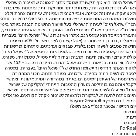
"ישראל היום" הוא גוף תקשורת שנוסד מתוך האמונה שהציבור הישראלי
ראוי לעיתונות טובה יותר, מאוזנת יותר ומדויקת יותר. עיתונות שמדברת
ולא צועקת. עיתונות אמינה, אובייקטיבית ועניינית. עיתונות אחרת וללא
תשלום. המהדורה המודפסת הראשונה פורסמה ב-30 ביולי 2007, וב-2010
הפך "ישראל היום" לעיתון הישראלי בעל שיעור החשיפה הגבוה ביותר בימי
חול. מו"ל העיתון היא ד"ר מרים אדלסון. העורך הראשי הוא עמר לחמנוביץ,
והעורך המייסד הוא עמוס רגב. אתרי האינטרנט של "ישראל היום" בעברית
ובאנגלית, כמו כן היישומונים (אפליקציות) לאנדרואיד ול-iOS, מציגים
חדשות מסביב לשעון, תוכן בלעדי, מבזקים ועדכונים, ניתוחים ופרשנויות,
וידיאו, פודקאסטים ושידורים חיים. פלטפורמות הדיגיטל של "ישראל היום"
כוללות ערוצי חדשות ודעות, תרבות ובידור, לייף סטייל, טכנולוגיה, ספורט,
כלכלה וצרכנות, בריאות, חיילים, אוכל, יהדות, תיירות ורכב. ב-2021 עלו
לאוויר האתר החדש והיישומון החדש של "ישראל היום" בעברית, במטרה
לספק לגולשים חוויה מהירה, עדכנית, בטוחה ונוחה. תכני המהדורה
המודפסת של העיתון זמינים גם באתר, במהדורה יומית מקוונת, ואפשר
לקבל אותם גם בניוזלטר. מועדון ההטבות הייחודי "הקליקה של ישראל
היום" מציע לגולשי האתר הנחות ומבצעים על מוצרים ושירותים. ישראל
היום פתוח להערות, לביקורת ולהצעות לשיפור מקהל הקוראים. פנו אלינו
במייל hayom@israelhayom.co.il.
יום חמישי, 30.7.2026
ט"ז באב תשפ"ו
חדשות
דעות
ספורט
ForReal
תרבות ובידור