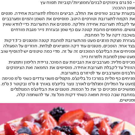
• 50 גרם צימוקים לבנים/חמוציות/קוביות תפוח עץ
אופן ההכנה:
בקערת ערבוב טורפים את החלב, הביצים והמלח לתערובת אחידה. מנפים
את הקמח לתערובת וטורפים היטב. מוסיפים את השמן והמים ומערבבים
עד לקבלת תערובת אחידה וחלקה. מסננים את התערובת כדי לוודא שאין
גושים. מחממים מחבת קטנה עם כף שמן ובעזרת נייר מגבת מורחים
בשכבה דקה על כל המחבת.
בעזרת מצקת מוזגים מעט מהתערובת למחבת קטנה ומטגנים כ־3 דקות
בצד אחד. הופכים, מטגנים עוד דקה ומוציאים לצלחת. חוזרים על הפעולה
ומניחים את הבלינצ'ס המוכנים זה על זה. מדי כמה טיגונים יש להוסיף שוב
מעט שמן למחבת ולמרוח נייר.
מכינים מלית: מערבבים את הגבינות עם הסוכר, גרידת הלימון ותמצית
הווניל עד לקבלת תערובת אחידה. מוסיפים את החמאה ואת הצימוקים
הלבנים ומערבבים עד לפיזורם בתערובת.
מניחים כף מלית במרכז כל בלינצ'ס. מקפלים משני צדדים כשני ס"מ פנימה
(מעט על המלית) ומגלגלים לאורך. נוצר בלינצ'ס באורך 8 ס"מ ובקוטר 3 ס"מ.
ממשיכים ומכינים כך את כל הכמות. מטגנים את הבלינצ'ס המגולגלים
במחבת שבה כפית חמאה כשתי דקות מכל צד, עד להשחמה קלה,
ומגישים.