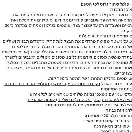
• פלפל שחור גרוס לפי הטעם
אופן ההכנה:
1. במעבד מזון או במערבל מזון עם וו גיטרה מעבדים את הקמח ואת
החמאה הקרה עד שנוצרים פירורים אחידים, מוסיפים את המלח ואת
המים ומעבדים רק עד שנוצר בצק. עוטפים בניילון ומניחים במקרר כ־20
דקות.
2. מחממים תנור ל־180 מעלות.
3. על משטח מקומח מרדדים את הבצק לעלה דק, מרפדים תבנית ושוליים
של תבנית פאי, מחוררים את התחתית בעזרת מזלג ומחזירים למקרר.
4. במחבת גדולה מחממים שמן זית ומאדים את עלי התרד (אם משתמשים
בתרד מופשר, מסננים קודם מנוזלים). מסננים מנוזלים ומעבירים לקערה.
5. מוסיפים את גבינת העיזים, הביצים והשמנת, מתבלים במלח ובפלפל
שחור ומערבבים היטב. יוצקים את התערובת על בסיס הבצק, מקשטים
בצנוברים.
6. אופים בחלקו התחתון של התנור כ־30 דקות.
עוד במדור האוכל:
סקירת יינות של יקב ויתקין, מחלוצי הזרם הים־תיכוני
בייננות המקומית
מיקי שמו עם 3 מאפי גבינה מלוחים שמתאימים לכל אירוע
הילה אלפרט בדקה: כך מגדלים (ומבשלים!) עופות אורגניים
המלצה על ג'ויה בסינימטק: איטלקית עם טוויסט
לחמניות גבינה
החומרים
(לכ־20 לחמניות):
• 3 כוסות קמח תופח מאליו
• 100 גרם חמאה רכה
• 2 ביצים טרופות