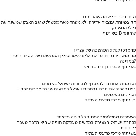
בשיתוף מזרחי טפחות
נקיון פסח - לא מה שהכרתם
דק במיוחד, עוצמה אדירה ולא מפחד מאף מכשול: שואב האבק שמשנה את
כללי המשחק
בשיתוף Dreame
מהמרכז לגולן: המהפכה של קצרין
מה מושך יותר ויותר ישראלים למטרופולין המתפתח של האזור היפה
במדינה?
בשיתוף אבני דרך וי.ד ברזאני
הזדמנות אחרונה להצטרף לנבחרות ישראל במדעים
בואו להכיר את חברי נבחרות ישראל במדעים שכבר מחכים לכם –
המיונים בעיצומם
בשיתוף מרכז מדעני העתיד
הצעירים שמצליחים לפתור כל בעיה מדעית
נבחרת ישראל הצעירה במדעים מעניקה חוויה שהיא הרבה מעבר
ללימודים
בשיתוף מרכז מדעני העתיד