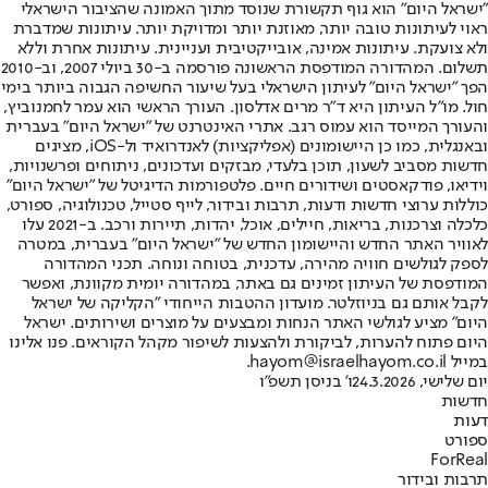
"ישראל היום" הוא גוף תקשורת שנוסד מתוך האמונה שהציבור הישראלי
ראוי לעיתונות טובה יותר, מאוזנת יותר ומדויקת יותר. עיתונות שמדברת
ולא צועקת. עיתונות אמינה, אובייקטיבית ועניינית. עיתונות אחרת וללא
תשלום. המהדורה המודפסת הראשונה פורסמה ב-30 ביולי 2007, וב-2010
הפך "ישראל היום" לעיתון הישראלי בעל שיעור החשיפה הגבוה ביותר בימי
חול. מו"ל העיתון היא ד"ר מרים אדלסון. העורך הראשי הוא עמר לחמנוביץ,
והעורך המייסד הוא עמוס רגב. אתרי האינטרנט של "ישראל היום" בעברית
ובאנגלית, כמו כן היישומונים (אפליקציות) לאנדרואיד ול-iOS, מציגים
חדשות מסביב לשעון, תוכן בלעדי, מבזקים ועדכונים, ניתוחים ופרשנויות,
וידיאו, פודקאסטים ושידורים חיים. פלטפורמות הדיגיטל של "ישראל היום"
כוללות ערוצי חדשות ודעות, תרבות ובידור, לייף סטייל, טכנולוגיה, ספורט,
כלכלה וצרכנות, בריאות, חיילים, אוכל, יהדות, תיירות ורכב. ב-2021 עלו
לאוויר האתר החדש והיישומון החדש של "ישראל היום" בעברית, במטרה
לספק לגולשים חוויה מהירה, עדכנית, בטוחה ונוחה. תכני המהדורה
המודפסת של העיתון זמינים גם באתר, במהדורה יומית מקוונת, ואפשר
לקבל אותם גם בניוזלטר. מועדון ההטבות הייחודי "הקליקה של ישראל
היום" מציע לגולשי האתר הנחות ומבצעים על מוצרים ושירותים. ישראל
היום פתוח להערות, לביקורת ולהצעות לשיפור מקהל הקוראים. פנו אלינו
במייל hayom@israelhayom.co.il.
יום שלישי, 24.3.2026
ו' בניסן תשפ"ו
חדשות
דעות
ספורט
ForReal
תרבות ובידור