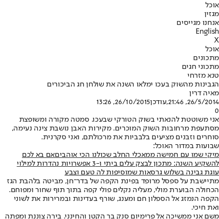
אוכל
מגזין
אנחנו מגייסים
English
X
אוכל
מתכונים
מתכוני חגים
טנא מזרחי
הגבינות מהשוק בעכו ימלאו השנה את שולחן חג הביכורים
מאיה דרין
26/5/2014, 21:46
,עודכן
26/10/2015, 13:26
0
אני משוטטת להנאתי בשוק הטורקי שבעכו. סמטה מקורה ומשופצת
מסתעפת מרחובות השוק המוכרים. מקירות האבן נושבת צינה נעימה,
סוחרים וזבנים מציעים בלבביות את מרכולתם, ואני סקרנית.
שב
ועות במדור האוכל:
מיקי שמו עם חמישה ממאכלי החלב שכולנו הכי אוהבים
אם בא לכם
להשקיע השנה: מתכון לבצק עלים ביתי ו-3 אפשרויות נהדרות למילוי
עוגת גבינה בשלוש גרסאות שמוסיפות לה טעם וצבע
מתיישבת על ספסל מרופד בפינת הקפה של בדר־חן, מביטה בלהבת הגז
הכחולה הבוערת מולי, מעליה נקלים פולי קפה בתוך תוף שחור ומפוחם.
הקפה הנמזג אל הספלון חם ומענג, שורף בעדינות ובמרירות את לשוני
ואת חיכי.
משם אני ממשיכה אל פרימיום סנק בר הקטן והחינני. בירה צוננת ומפתה