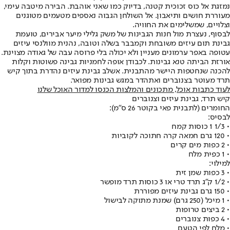
נמזגת אל כוס זכוכית קטנה, בדיוק כמו שאני אוהבת. הבירה מיטבה עימי,
מעוררת חושים ותיאבון. אל השולחן הגבוה נאספים מטעמים מטוגנים
וצלויים, שמשלימים את החוויה.
לבסוף, נעצרת מול חנות הגבינות של משק גלילי מיער אבירים, טועמת
גבינת תום עיזים משובחת וקמבבר בשלה וטובה, נהנית מוולנסי עיזים
עטופה באפר ערמונים מעניין ולא יכולה בלי פרוסה עבה של גאודה מצוינת.
אורזת הביתה טנא גבינות. לכבודן אופה לחמניות גבינה פשוטות וקלות
להכנה שנחטפות היישר מהתבנית. אשלב גבינת עיזים נהדרת בתוך קיש
תרד מעוטר בצנוברים ואתהדר במגש גבינות מפואר.
לעוד כתבות אוכל, מתכונים והמלצות הכנסו למדור האוכל שלנו
קיש תרד, גבינת עיזים וצנוברים
החומרים (לתבנית פאי בקוטר 26 ס"מ):
לבסיס:
• 1/3 1 כוסות קמח
• 120 גרם חמאה קרה חתוכה לקוביות
• 2 כפות מים קרים
• 1 כפית מלח
למילוי:
• 3 כפות שמן זית
• 1/2 ק"ג תרד טרי או 3 כוסות תרד מופשר
• 150 גרם גבינת עיזים מפוררת
• 1 מיכל (250 גרם) שמנת מתוקה לבישול
• 2 ביצים טרופות
• 4 כפות צנוברים
• מלח לפי הטעם