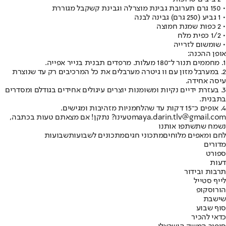
• 150 גרם תערובת גבינת מוצרלה וגבינת קשקבל מגוררת
• 1 גביע (250 גרם) גבינה לבנה
• 2 כפות שמנת חמוצה
• 1/2 כפית מלח
• שומשום לזרייה
אופן ההכנה:
1. מחממים תנור ל־180 מעלות. מרפדים תבנית בנייר אפייה.
2. במערבל מזון עם וו גיטרה מערבלים את כל המרכיבים רק עד שנוצרת
עיסה אחידה.
3. בעזרת ידיים נקיות ומשומנות יוצרים עיגולים אחידים בגודלם ומסדרים
בתבנית.
4. אופים כ־15 דקות עד שהלחמניות מזהיבות ומגישים.
maya.darin.tlv@gmail.com
טעינו? נתקן! אם מצאתם טעות בכתבה,
נשמח שתשתפו אותנו
לחם ומאפים מלוחים
מתכוני חגים
מתכונים לשבועות
שבועות
מדורים
ספורט
דעות
תרבות ובידור
לייף סטייל
הורוסקופ
שישבת
סוף שבוע
כדאי להכיר