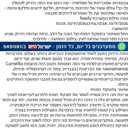
צבעוניות שמכריזות על סגולותיו • מה הופך את התה הירוק למומלץ
כל-כך? עולם עשיר של יתרונות בריאותיים, חלקם ידועים וחלקם פחות •
רשימה שתהפוך את כל האחרים לירוקים מקנאה
נאוה סילוורה
מערכת feedy
10/9/2024, 10:48
,עודכן
10/9/2024, 10:48
0
השמעה
החל משיפור בתפקוד המוח ועד הגנה על הלב, נראה שהתה הירוק מציע
הרבה יותר ממה שנראה לעין. צילום: המחשה - מידג'רני
התה הירוק נחשב לאחד מהמשקאות הבריאים ביותר בעולם. בתרבויות
רבות, במיוחד במזרח אסיה, הוא נצרך במשך מאות שנים, ועד היום
חוקרים ממשיכים לגלות עד כמה המפתח הקטן הזה מהצמח Camellia
sinensisמשפר את הבריאות (בעברית, צמח זה נקרא
קמליה סינית)
.
למעשה, מחקרים רבים מצביעים על כך שהתה הירוק מכיל שורה של
יתרונות בריאותיים שעשויים להפתיע גם את חובבי המשקה הוותיקים
ביותר.
שיפור בתפקוד המוחי
צריכת תה ירוק עשויה לשפר את תפקוד המוח ולתרום לבריאותו לאורך
זמן. מחקרים גילו כי התה הירוק מכיל קפאין בכמות מתונה, יחד עם חומר
נוסף שנקרא L-תיאנין, הפועל להרגעה ומשפר את הריכוז והקוגניציה.
השילוב בין קפאין לתיאנין עוזר בהמרצת הפעילות המוחית בצורה
שמפחיתה חרדה, ומובילה לתחושת ערנות אך גם לרגיעה באותו הזמן.
למעשה, מחקרים מראים כי שתיית תה ירוק יכולה לשפר את הזיכרון,
המיקוד והיכולת לבצע משימות מורכבות. יתרה מכך, הוא נחשב למשקה