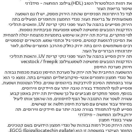
את רמות הכולסטרול הטוב (HDL),צילום: המחשה - מידג'רני
שיפור בריאות העור
לצד כל היתרונות הפנימיים שהתה הירוק מספק, יש לו גם השפעה
משמעותית על בריאות העור. נוגדי החמצון והחומרים הפעילים בתה
הירוק מסייעים בהגנה על העור מפני נזקי קרינת UV, ומאטים תהליכי
הזדקנות הנובעים מחשיפה לשמש ומפגיעות סביבתיות נוספות.
לפי מחקרים, צריכת תה ירוק או שימוש בתמציות מהצמח יכולה להפחית
את הסיכון להופעת קמטים, סימני גיל וכתמי שמש. תכשירים קוסמטיים
רבים משתמשים היום בתה ירוק כחלק מהרכב המוצרים שלהם, לאור
יתרונותיו הברורים על העור.
תה ירוק מסייע בהגנה על העור מפני נזקי קרינת UV, והאטת תהליכי
הזדקנות הנובעים מחשיפה לשמש,צילום: vecstock / freepik
חיזוק מערכת החיסון
ההשפעה החיובית של תה ירוק על מערכת החיסון נובעת מכמות גבוהה
של נוגדי חמצון וחומרים אנטי-מיקרוביאליים המצויים בתה. נמצא כי הוא
עוזר בהפחתת הסיכון להידבקות בזיהומים שונים, כולל הצטננות ושפעת,
ומסייע לגוף להתמודד בצורה טובה יותר עם חיידקים ווירוסים.
בנוסף, מספר מחקרים מצביעים על כך ששתיית תה ירוק באופן קבוע
עשויה לשפר את התגובה של הגוף לחיסונים, מה שהופך אותו ליעיל
במיוחד עבור אנשים עם מערכת חיסון חלשה או קשישים.
מסייע לגוף להתמודד בצורה טובה יותר עם חיידקים ווירוסים. תה
ירוק,צילום: המחשה - מידג'רני
עשיר בנוגדי חמצון
התה הירוק מכיל רמות גבוהות של נוגדי חמצון הידועים בשם קטכינים.
החומר העיקרי במשפחה זו הוא EGCG (Epigallocatechin gallate),