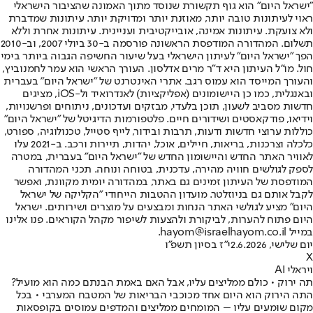
"ישראל היום" הוא גוף תקשורת שנוסד מתוך האמונה שהציבור הישראלי
ראוי לעיתונות טובה יותר, מאוזנת יותר ומדויקת יותר. עיתונות שמדברת
ולא צועקת. עיתונות אמינה, אובייקטיבית ועניינית. עיתונות אחרת וללא
תשלום. המהדורה המודפסת הראשונה פורסמה ב-30 ביולי 2007, וב-2010
הפך "ישראל היום" לעיתון הישראלי בעל שיעור החשיפה הגבוה ביותר בימי
חול. מו"ל העיתון היא ד"ר מרים אדלסון. העורך הראשי הוא עמר לחמנוביץ,
והעורך המייסד הוא עמוס רגב. אתרי האינטרנט של "ישראל היום" בעברית
ובאנגלית, כמו כן היישומונים (אפליקציות) לאנדרואיד ול-iOS, מציגים
חדשות מסביב לשעון, תוכן בלעדי, מבזקים ועדכונים, ניתוחים ופרשנויות,
וידיאו, פודקאסטים ושידורים חיים. פלטפורמות הדיגיטל של "ישראל היום"
כוללות ערוצי חדשות ודעות, תרבות ובידור, לייף סטייל, טכנולוגיה, ספורט,
כלכלה וצרכנות, בריאות, חיילים, אוכל, יהדות, תיירות ורכב. ב-2021 עלו
לאוויר האתר החדש והיישומון החדש של "ישראל היום" בעברית, במטרה
לספק לגולשים חוויה מהירה, עדכנית, בטוחה ונוחה. תכני המהדורה
המודפסת של העיתון זמינים גם באתר, במהדורה יומית מקוונת, ואפשר
לקבל אותם גם בניוזלטר. מועדון ההטבות הייחודי "הקליקה של ישראל
היום" מציע לגולשי האתר הנחות ומבצעים על מוצרים ושירותים. ישראל
היום פתוח להערות, לביקורת ולהצעות לשיפור מקהל הקוראים. פנו אלינו
במייל hayom@israelhayom.co.il.
יום שלישי, 2.6.2026
י"ז בסיון תשפ"ו
X
ויראלי AI
תה ירוק • כולם ממליצים עליו, אבל האם באמת הבנתם כמה הוא מועיל?
התה הירוק הוא היום אחד מכוכבי הבריאות של המטבח המערבי • בכל
מקום שומעים עליו – המומחים ממליצים והמדפים עמוסים בקופסאות