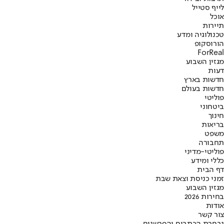
לייף סטייל
אוכל
תיירות
טכנולוגיה ומדע
הורוסקופ
ForReal
מגזין השבוע
דעות
חדשות בארץ
חדשות בעולם
פוליטי
ביטחוני
חינוך
בריאות
משפט
תחבורה
פוליטי-מדיני
כללי ומידע
דף הבית
זמני כניסת וצאת שבת
מגזין השבוע
בחירות 2026
אודות
צור קשר
נבחרת הכתבים והפרשנים