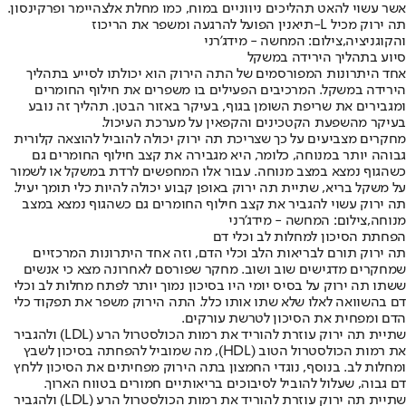
אשר עשוי להאט תהליכים ניווניים במוח, כמו מחלת אלצהיימר ופרקינסון.
תה ירוק מכיל L-תיאנין הפועל להרגעה ומשפר את הריכוז
והקוגניציה,צילום: המחשה - מידג'רני
סיוע בתהליך הירידה במשקל
אחד היתרונות המפורסמים של התה הירוק הוא יכולתו לסייע בתהליך
הירידה במשקל. המרכיבים הפעילים בו משפרים את חילוף החומרים
ומגבירים את שריפת השומן בגוף, בעיקר באזור הבטן. תהליך זה נובע
בעיקר מהשפעת הקטכינים והקפאין על מערכת העיכול.
מחקרים מצביעים על כך שצריכת תה ירוק יכולה להוביל להוצאה קלורית
גבוהה יותר במנוחה, כלומר, היא מגבירה את קצב חילוף החומרים גם
כשהגוף נמצא במצב מנוחה. עבור אלו המחפשים לרדת במשקל או לשמור
על משקל בריא, שתיית תה ירוק באופן קבוע יכולה להיות כלי תומך יעיל.
תה ירוק עשוי להגביר את קצב חילוף החומרים גם כשהגוף נמצא במצב
מנוחה,צילום: המחשה - מידג'רני
הפחתת הסיכון למחלות לב וכלי דם
תה ירוק תורם לבריאות הלב וכלי הדם, וזה אחד היתרונות המרכזיים
שמחקרים מדגישים שוב ושוב. מחקר שפורסם לאחרונה מצא כי אנשים
ששתו תה ירוק על בסיס יומי היו בסיכון נמוך יותר לפתח מחלות לב וכלי
דם בהשוואה לאלו שלא שתו אותו כלל. התה הירוק משפר את תפקוד כלי
הדם ומפחית את הסיכון לטרשת עורקים.
שתיית תה ירוק עוזרת להוריד את רמות הכולסטרול הרע (LDL) ולהגביר
את רמות הכולסטרול הטוב (HDL), מה שמוביל להפחתה בסיכון לשבץ
ומחלות לב. בנוסף, נוגדי החמצון בתה הירוק מפחיתים את הסיכון ללחץ
דם גבוה, שעלול להוביל לסיבוכים בריאותיים חמורים בטווח הארוך.
שתיית תה ירוק עוזרת להוריד את רמות הכולסטרול הרע (LDL) ולהגביר