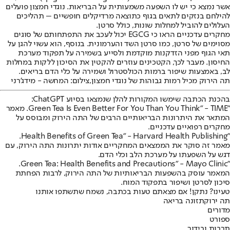
אשר נמצא כי יש לו השפעה משמעותית על הבריאות. נוגדי חמצון פועלים
להילחם בנזקים לתאים בגוף כתוצאה מרדיקלים חופשיים – תהליכים
העלולים להוביל למחלות שונות, כולל סרטן.
מחקרים עדכניים הראו כי EGCG יכול לעכב את התפתחותם של סוגים
מסוימים של סרטן, כמו סרטן השד והערמונית. בנוסף, הוא עשוי להגן על
תאי הגוף מפני הזדקנות מוקדמת ולסייע בשמירה על תפקוד מערכת
החיסון. מעבר לכך, הקטכינים עוזרים להקטין את הסיכון ללקות במחלות
לב, באמצעות שיפור ברמות הכולסטרול ושמירה על כלי הדם בריאים.
תה הירוק מכיל רמות גבוהות של נוגדי חמצון,צילום: המחשה - מידג'רני
בהכנת הכתבה שימשו המקורות להלן שנמצאו בסיוע ChatGPT:
"Green Tea Is Even Better For You Than You Think" - TIME. מאמר
המתאר את היתרונות הבריאותיים הרבים של התה הירוק ומבוסס על
מחקרים רפואיים עדכניים.
"Health Benefits of Green Tea" - Harvard Health Publishing.
מאמר זה סוקר את הממצאים המחקריים אודות יתרונות התה הירוק, עם
דגש על השפעתו על מערכת הלב וכלי הדם.
"Green Tea: Health Benefits and Precautions" - Mayo Clinic.
המאמר עוסק בהשפעות הבריאותיות של התה הירוק, לרבות הפחתת
סיכון לסרטן ושיפור בתפקוד המוח.
טעינו? נתקן! אם מצאתם טעות בכתבה, נשמח שתשתפו אותנו
תה ירוק
תזונה בריאה
מדורים
ספורט
תרבות ובידור