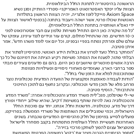
הראשונה בהיסטוריה לתחנת החלל הבינלאומית.
הצוות עליו יפקד האסטרונאוט האמריקני-ספרדי הוותיק וסגן נשיא
Axiom Space מייקל לופז אלגריה, יהיה הצוות הראשון בתולדות
האנושות שכולו פרטי, אשר ישהה ויעבוד בתחנה (בכפוף לאישור הצוות על
ידי נאס"א ושותפיה בתחנת החלל הבינלאומית).
"כל מה שקורה כאן היום התחיל משיחת טלפון עם חבר אסטרונאוט לפני
כ-10 חודשים. מה שהתחיל מחלום, קורם עור וגידים לנגד עינינו, עומקו של
עולם שלם ומרתק נפתח בפניי ובפנינו, וכל יום אני לומד משהו חדש", אמר
איתן סטיבה.
"המחקר בחלל נועד לפרוץ את גבולות הידע האנושי, מהניסיון לפתור את
הבלתי פתור, לפענח את הנסתר. משימת רקיע הציתה את דמיונם של כל כך
הרבה אנשים מוכשרים שיושבים כאן היום, בהם גם מדענים צעירים מבתי
ספר ברחבי הארץ, שעומדים מאחורי ניסויים ופעילויות מגוונות
שמתוכננות למלא את הזמן שלי בחלל".
"הודות לעבודה מאומצת ומקצועית של הוועדה המדעית טכנולוגית נוצר
מרחב מלא של תוכן מדעי וטכנולוגי, ובקרוב נחשף גם לתוכן החינוכי
והתרבותי", הוסיף סטיבה.
שי-לי שפיגלמן, מנכ"לית משרד המדע והטכנולוגיה אמרה: "משרד המדע
והטכנולוגיה גאה להיות שותף במשימת 'רקיע', שהיא שילוב ייחודי ופורץ
דרך של מדע, טכנולוגיה, חדשנות וחלל. אנחנו, יחד עם סוכנות החלל
הישראלית, וכמי שמובילים את השותפות של משרדי הממשלה בפרויקט,
פועלים לסייע במימון של חלק מהניסויים המדעיים שנבחרו. בשנים
האחרונות תעשיית החלל העולמית מתפתחת בקצב מסחרר ולישראל
פוטנציאל עצום להפוך לשחקן מרכזי בזירה".
"מספר הניסויים הגבוה מציב את 'רקיע' כמשימה הפרטית המאוישת