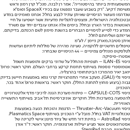
המשמעותית ביותר בהיסטוריה", אמר רן לבנה, מנכ"ל קרן רמון וראש
משימת 'רקיע'. "רק בשבוע שעבר נפגשנו עם בכירי SpaceX ונאס"א
שנדהמו מעושר הניסויים שאיתן עתיד לבצע בחלל. אנחנו מאמינים במדע
ובטכנולוגיה הישראלית, ומצפים לתגליות מדעיות אשר ישפיעו על חיי
האנושות בכדור הארץ ובחלל. בימים אלה אנחנו עובדים יחד עם משרד
המדע כדי לסייע לניסויים הנבחרים בהשגת מימון לשם הכנתם, בדיקתם,
אריזתם ושליחתם לחלל.
איתן סטיבה,מארק ניימן / לע"מ
טיפולים חדשניים ללוקמיה, טעינה מהירה של סוללות ליתיום ועדשות
לטלסקופ מנוזלים צמיגיים – 44 הניסויים שנבחרו:
אסטרו-פיסיקה
ניסוי ILAN-ES – תצפיות מהחלל על שדוני ברקים ותופעות חשמל
אטמוספרי נוספות בשיתוף תחנות קרקע ברחבי העולם. חוקר ראשי: פרופ'
יואב יאיר מהמרכז הבינתחומי בהרצליה.
ניסוי גלי (GALI), מעקב אחרי התפרצויות קרני גמא באמצעות חיישן בדיוק
גבוה (ביצוע מחוץ לתחנת החלל). חוקר ראשי: בראשות פרופ' אהוד בכר,
הטכניון.
ניסוי CAPSULE-COTS – פיתוח מערכת הגנה לרכיבי מדף אלקטרוניים
להטמעה במערכות חלל. חוקרים: אוניברסיטת תל אביב בשיתוף התעשייה
האווירית.
ניסוי Thruster-Arc-Vacuum – הדגמת והוכחת הנעה באמצעות
טכנולוגיית VAT בחלל. מובל ע"י הטכניון בשיתוף Plasmatics Space.
ניסוי AstroRad – בחינת דור חדש של ציוד מיגון אישי לקרינה של
אסטרונאוטים אשר מציע יעילות וארגונומיה. חוקר ראשי: ד"ר אורן
מילשטיין, חברת StemRad.