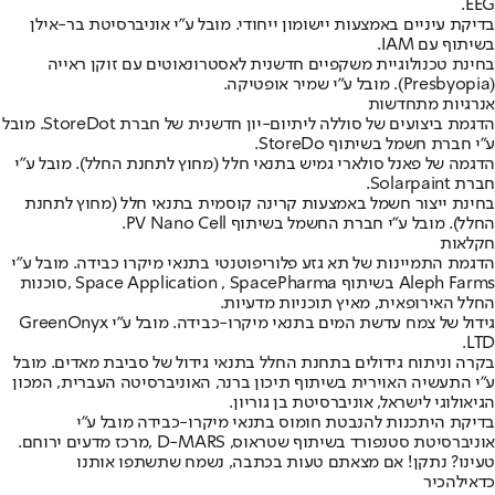
EEG.
בדיקת עיניים באמצעות יישומון ייחודי. מובל ע"י אוניברסיטת בר-אילן
בשיתוף עם IAM.
בחינת טכנולוגיית משקפיים חדשנית לאסטרונאוטים עם זוקן ראייה
(Presbyopia). מובל ע"י שמיר אופטיקה.
אנרגיות מתחדשות
הדגמת ביצועים של סוללה ליתיום-יון חדשנית של חברת StoreDot. מובל
ע"י חברת חשמל בשיתוף StoreDo.
הדגמה של פאנל סולארי גמיש בתנאי חלל (מחוץ לתחנת החלל). מובל ע"י
חברת Solarpaint.
בחינת ייצור חשמל באמצעות קרינה קוסמית בתנאי חלל (מחוץ לתחנת
החלל). מובל ע"י חברת החשמל בשיתוף PV Nano Cell.
חקלאות
הדגמת התמיינות של תא גזע פלוריפוטנטי בתנאי מיקרו כבידה. מובל ע"י
Aleph Farms בשיתוף Space Application , SpacePharma ,סוכנות
החלל האירופאית, מאיץ תוכניות מדעיות.
גידול של צמח עדשת המים בתנאי מיקרו-כבידה. מובל ע"י GreenOnyx
LTD.
בקרה וניתוח גידולים בתחנת החלל בתנאי גידול של סביבת מאדים. מובל
ע"י התעשיה האוירית בשיתוף תיכון ברנר, האוניברסיטה העברית, המכון
הגיאולוגי לישראל, אוניברסיטת בן גוריון.
בדיקת היתכנות להנבטת חומוס בתנאי מיקרו-כבידה מובל ע"י
אוניברסיטת סטנפורד בשיתוף שטראוס, D-MARS ,מרכז מדעים ירוחם.
טעינו? נתקן! אם מצאתם טעות בכתבה, נשמח שתשתפו אותנו
כדאי
להכיר