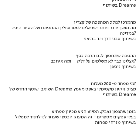
כללי המשחק
בשיתוף Dreame
מהמרכז לגולן: המהפכה של קצרין
מה מושך יותר ויותר ישראלים למטרופולין המתפתח של האזור היפה
במדינה?
בשיתוף אבני דרך וי.ד ברזאני
ההטבה שתחסוך לכם הרבה כסף
אצלינו כבר לא משלמים על דלק – ומה איתכם?
בשיתוף ניסאן
מי מפחד מ-200 מעלות?
השואב-שוטף החדש של Dreame מציג: ניקיון מקסימלי באפס מאמץ
בשיתוף Dreame
בזמן שהצפון נאבק, הסיוע הגיע מכיוון מפתיע
בעלי עסקים מספרים - זה המענק הכספי שעוזר לנו לחזור למסלול
בשיתוף מזרחי טפחות