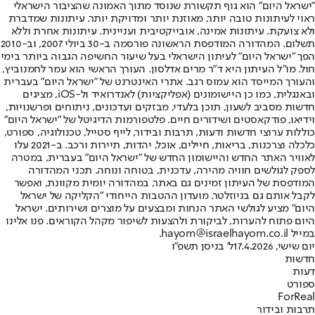
"ישראל היום" הוא גוף תקשורת שנוסד מתוך האמונה שהציבור הישראלי
ראוי לעיתונות טובה יותר, מאוזנת יותר ומדויקת יותר. עיתונות שמדברת
ולא צועקת. עיתונות אמינה, אובייקטיבית ועניינית. עיתונות אחרת וללא
תשלום. המהדורה המודפסת הראשונה פורסמה ב-30 ביולי 2007, וב-2010
הפך "ישראל היום" לעיתון הישראלי בעל שיעור החשיפה הגבוה ביותר בימי
חול. מו"ל העיתון היא ד"ר מרים אדלסון. העורך הראשי הוא עמר לחמנוביץ,
והעורך המייסד הוא עמוס רגב. אתרי האינטרנט של "ישראל היום" בעברית
ובאנגלית, כמו כן היישומונים (אפליקציות) לאנדרואיד ול-iOS, מציגים
חדשות מסביב לשעון, תוכן בלעדי, מבזקים ועדכונים, ניתוחים ופרשנויות,
וידיאו, פודקאסטים ושידורים חיים. פלטפורמות הדיגיטל של "ישראל היום"
כוללות ערוצי חדשות ודעות, תרבות ובידור, לייף סטייל, טכנולוגיה, ספורט,
כלכלה וצרכנות, בריאות, חיילים, אוכל, יהדות, תיירות ורכב. ב-2021 עלו
לאוויר האתר החדש והיישומון החדש של "ישראל היום" בעברית, במטרה
לספק לגולשים חוויה מהירה, עדכנית, בטוחה ונוחה. תכני המהדורה
המודפסת של העיתון זמינים גם באתר, במהדורה יומית מקוונת, ואפשר
לקבל אותם גם בניוזלטר. מועדון ההטבות הייחודי "הקליקה של ישראל
היום" מציע לגולשי האתר הנחות ומבצעים על מוצרים ושירותים. ישראל
היום פתוח להערות, לביקורת ולהצעות לשיפור מקהל הקוראים. פנו אלינו
במייל hayom@israelhayom.co.il.
יום שישי, 17.4.2026
ל' בניסן תשפ"ו
חדשות
דעות
ספורט
ForReal
תרבות ובידור