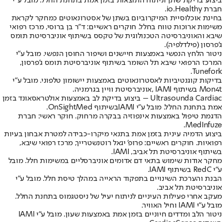
ביצוע בדיקת שתן וניתוח התוצאות בזמן אמת בתחנת החלל. מובל ע"י
חברת io.Healthy.
בחינת אוכלוסיית המיקרוביום בשתן של אסטרונאוטים כמחקר לקראת
משימות ארוכות טווח בחלל. חוקרים ראשיים: ד"ר בן ברוסי, מרכז רפואי
שיבא והאוניברסיטה הטכנולוגית של טקסס בשיתוף אוניברסיטת תומס
ג'פרסון (פילדלפיה).
ניטור הלחץ הנפשי באמצעות חיישנים ושיפור החוסן הנפשי. מובל ע"י
המרכז הרפואי שיבא תל השומר בשיתוף אוניברסיטת תומס ג'פרסון,
Tunefork.
בדיקות קוגנטיביות לאסטרונאוטים באמצעות יישומון טלפוני. מובל ע"י
Mon4t בשיתוף IAMI ,אוניברסיטת וויין בגרמניה.
Ultrasounda Cardiac – ביצוע בדיקת לב באמצעות אולטראסאונד בזמן
אמת בתחנת החלל. מובל ע"י IAMIבשיתוף OnSightMed.
הדגמת טיפול באמצעות אינפוזיה בבקרה מרחוק. חוקר ראשי: חברת
MedInfuze.
ביצוע הדמיה עינית בזמן אמת בתנאי מיקרו-כבידה למטרת אבחון בעיות
רפואיות. חוקרים ראשיים: פרופ' יגאל רוטנשטרייך, מרכז רפואי שיבא,
בשיתוף אוניברסיטת תל אביב, IAMI.
מחקר אודות שימוש בתאי דם אדומים אוניברסליים במשימות חלל. מובל
ע"י RedC בשיתוף IAMI.
הבנת והערכת השינויים בתפקוד הראייה במהלך טיסת חלל. מובל ע"י
אוניברסיטת תל אביב.
מעקב אחרי פעילות העיניים לניתוח יעיל של ניסטגמוס בתחנת החלל.
מובל ע"י IAMI וחיל האוויר.
ניטור הלב ומדדים חיוניים בזמן אמת באמצעות שעון. מובל ע"י IAMI