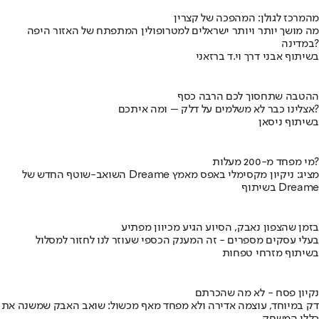
מהמרכז לגולן: המהפכה של קצרין
מה מושך יותר ויותר ישראלים למטרופולין המתפתח של האזור היפה
במדינה?
בשיתוף אבני דרך וי.ד ברזאני
ההטבה שתחסוך לכם הרבה כסף
אצלינו כבר לא משלמים על דלק – ומה איתכם?
בשיתוף ניסאן
מי מפחד מ-200 מעלות?
השואב-שוטף החדש של Dreame מציג: ניקיון מקסימלי באפס מאמץ
בשיתוף Dreame
בזמן שהצפון נאבק, הסיוע הגיע מכיוון מפתיע
בעלי עסקים מספרים - זה המענק הכספי שעוזר לנו לחזור למסלול
בשיתוף מזרחי טפחות
נקיון פסח - לא מה שהכרתם
דק במיוחד, עוצמה אדירה ולא מפחד מאף מכשול: שואב האבק שמשנה את