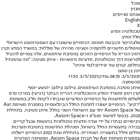
אוכל
מגזין
אנחנו מגייסים
English
X
טכנולוגיה ומדע
חלל ומדע
אלצהיימר והנבטת חומוס: הניסויים שישוגרו עם האסטרונאוט הישראלי
טיפולים חדשניים ללוקמיה וטעינה מהירה של סוללות: במשרד המדע וקרן
רמון הכריזו על הניסויים הזוכים במסיבת עיתונאים, אלה צפויים להוביל
לפריצות דרך טכנולוגיות, מדעיות ורפואיות • איתן סטיבה: "מה שהתחיל
כחלום, קורם עור וגידים לנגד עינינו"
ינון בן שושן
5/5/2021, 08:35
,עודכן
5/5/2021, 11:30
0
השמעה
איתן סטיבה במסיבת העיתונאים, צילום: צילום: יהושע יוסף
קרן רמון ומשרד המדע והטכנולוגיה הכריזו הבוקר (רביעי) במרכז פרס
לשלום ולחדשנות על הניסויים המדעיים שנבחרו לקחת חלק במשימת
"רקיע". הניסויים ישוגרו לתחנת החלל הבינלאומית במסגרת משימת Ax1
של Axiom Space יחד עם הישראלי השני בחלל, איתן סטיבה, בתחילת
2022, בכפוף לאישור נאס"א ו-Axiom Space.
הניסויים נבחרו על ידי ועדה מדעית טכנולוגית בראשות ענבל קרייס,
בכירה בתעשיית החלל בישראל, ומנהלת החדשנות בחטיבת מערכות
טילים וחלל בתעשייה האווירית. בתחילת שנת 2022 הניסויים יישלחו
במסגרת משימת Ax1 של חברת Axiom Space, המשימה הפרטית