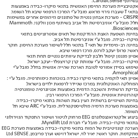
בשיתוף CardiacSense.
אקטיבציית מערכת החיסון האנושית בתנאי מיקרו-כבידה באמצעות
בתאי T שעברו גירוי מראש. מובל ע"י המרכז הרפואי שיבא תל השומר.
CRISPR - מערכת אבחון גנטית של פתוגנים וזיהומים אחרים במשימות
חלל. מובל ע"י אוניברסיטת תל אביב בשיתוף מכון וולקני, Mammoth
Biosciences.
בחינת השפעת האצת ההזדקנות של תאים אסטרוציטים בתנאי
מיקרו-כבידה. מובל ע"י אוניברסיטת תל אביב.
בחינה רב-מימדית של תאי T בתנאי חלל לשיפור מערכת החיסון. חוקר
ראשי: פרופ' יעקב לורנס, מרכז רפואי שיבא.
אפיון מנגנון קיפול חלבון לבדיקת עיוותים גנטיים תחת תנאי
מיקרו-כבידה. מובל ע"י עמותת קרן קרויצפלד-יעקב ישראל.
שימוש בסידן אמורפי לטובת הארכת שהייה אנושית בחלל. מובל ע"י
Amorphical.
אפיון תאי לוקמיה בתנאי מיקרו כבידה בנוכחות כימותרפיה. מובל ע"י :
המחלקה האונקולוגית במרכז שניידר לרפואת ילדים בישראל.
בדיקת הרשתית והשכבה הדמית באמצעות אנגיוגרפיה טומוגרפיה
קוהרנטיות אופטית. מובל ע"י המרכז הרפואי רבין.
בחינת השינויים ברשתית העין בעת השהות בתנאי מיקרו-כבידה
באמצעות מערכת הדמיה מולטיספקטרלית. מובל ע"י ARC שיבא תל
השומר.
ביצוע אלקטרואנצפלוגרם EEG מרחוק לניטור ושיפור התפקוד הנוירולוגי
בתנאי מיקרו-כבידה. מובל ע"י חברת Myndlift Ltd.
הערכה קוגניטיבית של המוח בתנאי מיקרו-כבידה באמצעות מערכת EEG
מתקדמת. חוקר ראשי: יאיר לוי, ישראל דויטש וערך פריבמן, Ltd SENSE