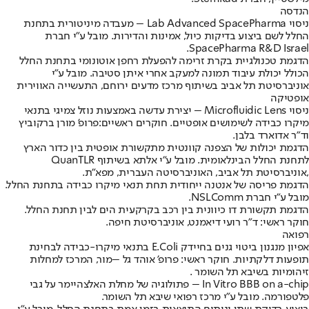
הנדסה
ניסוי Lab Advanced SpacePharma – מעבדה מיניטורית בתחנת
החלל לשם ביצוע בדיקות כיול, אמינות והדירות. מובל ע"י חברת
SpacePharma R&D Israel.
הדגמת טכנולגיית בקרת זרימה להפעלת רחפן אוטונומי בתחנת החלל
הכולל יכולת עיבוד תמונה למעקב אחרי איתן סטיבה. מובל ע"י
אוניברסיטת תל אביב בשיתוף מרכז מדעים ירוחם, התעשייה האווירית
אופטיקה
ניסוי Microfluidic Lens – יצירת עדשה באמצעות נוזל צמיגי בתנאי
מיקרו כבידה לשימושים אופטיים. חוקרים ראשיים:
פרופ' מורן ברקוביץ
וד"ר אדוארד בלבן
.
הדגמת יכולות של הצפנה קוונטית מתקשורת אופטית בין כדור הארץ
לתחנת החלל הבינלאומית. מובל ע"י אלתא בשיתוף QuanTLR
,אוניברסיטת תל אביב, האוניברסיטה העברית, מפא"ת.
הדגמת פריסה של אנטנה ייחודית תחת תנאי מיקרו כבידה בתחנת החלל.
מובל ע"י חברת NSLComm.
הדגמת תקשורת דו כיוונית בין רכב בקרקעית הים לבין תחנת החלל.
חוקר ראשי: ד"ר רועי דיאמנט, אוניברסיטת חיפה.
רפואה
אפיון מנגנון ביטוי גנים בחיידק E.Coli בתנאי מיקרו-כבידה לבחינת
תופעות דלקתיות. חוקר ראשי: פרופ' אוהד גל –מור, המרכז למחלות
זיהומיות בשיבא תל השומר .
In Vitro BBB on a-chip – פתולוגיה של מחלת האלצהיימר על גבי
פלטפורמה. מובל ע"י מרכז רפואי שיבא תל השומר.