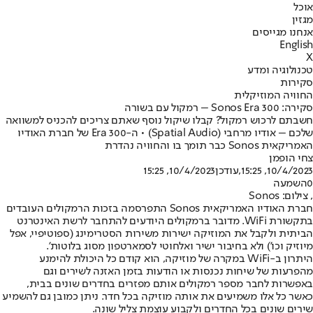
אוכל
מגזין
אנחנו מגייסים
English
X
טכנולוגיה ומדע
סקירות
החוויה המוזיקלית
סקירה: Sonos Era 300 – רמקול עם בשורה
חשבתם לרכוש רמקול? קבלו שיקול נוסף שאתם צריכים להכניס למשוואה
שלכם – אודיו מרחבי (Spatial Audio) • ה-Era 300 של חברת האודיו
האמריקאית Sonos כבר תומך בו והחוויה נהדרת
צחי הופמן
10/4/2023, 15:25
,עודכן
10/4/2023, 15:25
0
השמעה
, צילום: Sonos
חברת האודיו האמריקאית Sonos התפרסמה בזכות הרמקולים העובדים
בתקשורת WiFi. מדובר ברמקולים היודעים להתחבר לרשת האינטרנט
הביתית ולקבל את המוזיקה ישירות משירות הסטרימינג (ספוטיפיי, אפל
מיוזיק וכו') ולא בחיבור ישיר ואלחוטי לסמארטפון מסוג בלוטות'.
היתרון ב-WiFi במקרה של מוזיקה, הוא קודם כל היכולת להימנע
מהפרעות של שיחות נכנסות או הודעות בזמן האזנה לשירים וגם
באפשרות לחבר מספר רמקולים אותם מפזרים בחדרים שונים בבית,
כאשר כל אלו משמיעים את אותה מוזיקה בכל חדר. ניתן כמובן גם להשמיע
שירים שונים בכל החדרים ולקבוע עוצמת צליל שונה.