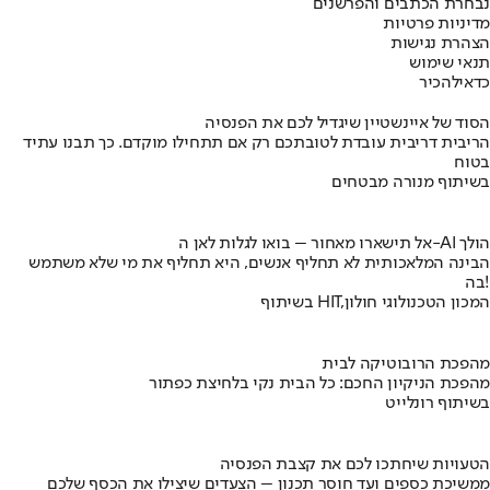
נבחרת הכתבים והפרשנים
מדיניות פרטיות
הצהרת נגישות
תנאי שימוש
כדאי
להכיר
הסוד של איינשטיין שיגדיל לכם את הפנסיה
הריבית דריבית עובדת לטובתכם רק אם תתחילו מוקדם. כך תבנו עתיד
בטוח
בשיתוף מנורה מבטחים
אל תישארו מאחור – בואו לגלות לאן ה-AI הולך
הבינה המלאכותית לא תחליף אנשים, היא תחליף את מי שלא משתמש
בה!
בשיתוף HIT,המכון הטכנולוגי חולון
מהפכת הרובוטיקה לבית
מהפכת הניקיון החכם: כל הבית נקי בלחיצת כפתור
בשיתוף רונלייט
הטעויות שיחתכו לכם את קצבת הפנסיה
ממשיכת כספים ועד חוסר תכנון – הצעדים שיצילו את הכסף שלכם