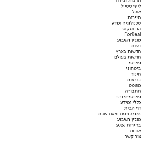
תרבות ובידור
לייף סטייל
אוכל
תיירות
טכנולוגיה ומדע
הורוסקופ
ForReal
מגזין השבוע
דעות
חדשות בארץ
חדשות בעולם
פוליטי
ביטחוני
חינוך
בריאות
משפט
תחבורה
פוליטי-מדיני
כללי ומידע
דף הבית
זמני כניסת וצאת שבת
מגזין השבוע
בחירות 2026
אודות
צור קשר