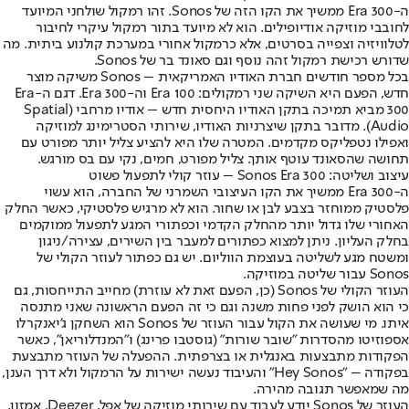
ה-Era 300 ממשיך את הקו הזה של Sonos. זהו רמקול שולחני המיועד
לחובבי מוזיקה אודיופילים. הוא לא מיועד בתור רמקול עיקרי לחיבור
לטלוויזיה וצפייה בסרטים, אלא כרמקול אחורי במערכת קולנוע ביתית. מה
שדורש רכישת רמקול זהה נוסף וגם סאונד בר של Sonos.
בכל מספר חודשים חברת האודיו האמריקאית – Sonos משיקה מוצר
חדש, הפעם היא השיקה שני רמקולים: Era 100 וה-Era 300. דגם ה-Era
300 מביא תמיכה בתקן האודיו היחסית חדש – אודיו מרחבי (Spatial
Audio). מדובר בתקן שיצרניות האודיו, שירותי הסטרימינג למוזיקה
ואפילו נטפליקס מקדמים. המטרה שלו היא להציע צליל יותר מפורט עם
תחושה שהסאונד עוטף אותך. צליל מפורט, חמים, נקי עם בס מורגש.
עיצוב ושליטה: Sonos Era 300 – עוזר קולי לתפעול פשוט
ה-Era 300 ממשיך את הקו העיצובי השמרני של החברה, הוא עשוי
פלסטיק ממוחזר בצבע לבן או שחור. הוא לא מרגיש פלסטיקי, כאשר החלק
האחורי שלו גדול יותר מהחלק הקדמי וכפתורי המגע לתפעול ממוקמים
בחלק העליון. ניתן למצוא כפתורים למעבר בין השירים, עצירה/ניגון
ומשטח מגע לשליטה בעוצמת הווליום. יש גם כפתור לעוזר הקולי של
Sonos עבור שליטה במוזיקה.
העוזר הקולי של Sonos (כן, הפעם זאת לא עוזרת) מחייב התייחסות, גם
כי הוא הושק לפני פחות משנה וגם כי זה הפעם הראשונה שאני מתנסה
איתו. מי שעושה את הקול עבור העוזר של Sonos הוא השחקן ג'יאנקרלו
אספוזיטו מהסדרות "שובר שורות" (גוסטבו פרינג) ו"המנדלוריאן", כאשר
הפקודות מתבצעות באנגלית או בצרפתית. ההפעלה של העוזר מתבצעת
בפקודה – "Hey Sonos" והעיבוד נעשה ישירות על הרמקול ולא דרך הענן,
מה שמאפשר תגובה מהירה.
העוזר של Sonos יודע לעבוד עם שירותי מוזיקה של אפל, Deezer, אמזון,