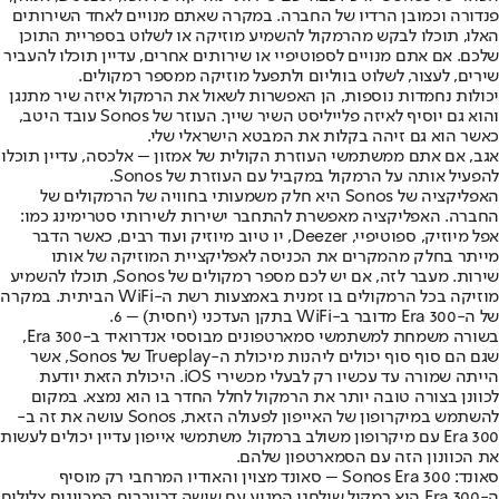
פנדורה וכמובן הרדיו של החברה. במקרה שאתם מנויים לאחד השירותים
האלו, תוכלו לבקש מהרמקול להשמיע מוזיקה או לשלוט בספריית התוכן
שלכם. אם אתם מנויים לספוטיפיי או שירותים אחרים, עדיין תוכלו להעביר
שירים, לעצור, לשלוט בווליום ולתפעל מוזיקה ממספר רמקולים.
יכולות נחמדות נוספות, הן האפשרות לשאול את הרמקול איזה שיר מתנגן
והוא גם יוסיף לאיזה פלייליסט השיר שייך. העוזר של Sonos עובד היטב,
כאשר הוא גם זיהה בקלות את המבטא הישראלי שלי.
אגב, אם אתם ממשתמשי העוזרת הקולית של אמזון – אלכסה, עדיין תוכלו
להפעיל אותה על הרמקול במקביל עם העוזרת של Sonos.
האפליקציה של Sonos היא חלק משמעותי בחוויה של הרמקולים של
החברה. האפליקציה מאפשרת להתחבר ישירות לשירותי סטרימינג כמו:
אפל מיוזיק, ספוטיפיי, Deezer, יו טיוב מיוזיק ועוד רבים, כאשר הדבר
מייתר בחלק מהמקרים את הכניסה לאפליקציית המוזיקה של אותו
שירות. מעבר לזה, אם יש לכם מספר רמקולים של Sonos, תוכלו להשמיע
מוזיקה בכל הרמקולים בו זמנית באמצעות רשת ה-WiFi הביתית. במקרה
של ה-Era 300 מדובר ב-WiFi בתקן העדכני (יחסית) – 6.
בשורה משמחת למשתמשי סמארטפונים מבוססי אנדרואיד ב-Era 300,
שגם הם סוף סוף יכולים ליהנות מיכולת ה-Trueplay של Sonos, אשר
הייתה שמורה עד עכשיו רק לבעלי מכשירי iOS. היכולת הזאת יודעת
לכוונן בצורה טובה יותר את הרמקול לחלל החדר בו הוא נמצא. במקום
להשתמש במיקרופון של האייפון לפעולה הזאת, Sonos עושה את זה ב-
Era 300 עם מיקרופון משולב ברמקול. משתמשי אייפון עדיין יכולים לעשות
את הכוונון הזה עם הסמארטפון שלהם.
סאונד: Sonos Era 300 – סאונד מצוין והאודיו המרחבי רק מוסיף
ה-Era 300 הוא רמקול שולחני המגיע עם שישה דרייברים המכוונים צלילים