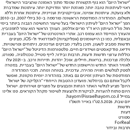
"ישראל היום" הוא גוף תקשורת שנוסד מתוך האמונה שהציבור הישראלי
ראוי לעיתונות טובה יותר, מאוזנת יותר ומדויקת יותר. עיתונות שמדברת
ולא צועקת. עיתונות אמינה, אובייקטיבית ועניינית. עיתונות אחרת וללא
תשלום. המהדורה המודפסת הראשונה פורסמה ב-30 ביולי 2007, וב-2010
הפך "ישראל היום" לעיתון הישראלי בעל שיעור החשיפה הגבוה ביותר בימי
חול. מו"ל העיתון היא ד"ר מרים אדלסון. העורך הראשי הוא עמר לחמנוביץ,
והעורך המייסד הוא עמוס רגב. אתרי האינטרנט של "ישראל היום" בעברית
ובאנגלית, כמו כן היישומונים (אפליקציות) לאנדרואיד ול-iOS, מציגים
חדשות מסביב לשעון, תוכן בלעדי, מבזקים ועדכונים, ניתוחים ופרשנויות,
וידיאו, פודקאסטים ושידורים חיים. פלטפורמות הדיגיטל של "ישראל היום"
כוללות ערוצי חדשות ודעות, תרבות ובידור, לייף סטייל, טכנולוגיה, ספורט,
כלכלה וצרכנות, בריאות, חיילים, אוכל, יהדות, תיירות ורכב. ב-2021 עלו
לאוויר האתר החדש והיישומון החדש של "ישראל היום" בעברית, במטרה
לספק לגולשים חוויה מהירה, עדכנית, בטוחה ונוחה. תכני המהדורה
המודפסת של העיתון זמינים גם באתר, במהדורה יומית מקוונת, ואפשר
לקבל אותם גם בניוזלטר. מועדון ההטבות הייחודי "הקליקה של ישראל
היום" מציע לגולשי האתר הנחות ומבצעים על מוצרים ושירותים. ישראל
היום פתוח להערות, לביקורת ולהצעות לשיפור מקהל הקוראים. פנו אלינו
במייל hayom@israelhayom.co.il.
יום שבת, 2.5.2026
ט"ו באייר תשפ"ו
חדשות
דעות
ספורט
ForReal
תרבות ובידור