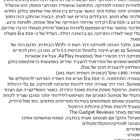
כאמור, האודיו המרחבי הוא הבשורה של הרמקול הזה והוא בהחלט מוסיף
לחוויית האזנה למוזיקה. התחושה שהאודיו המרחבי מספק היא שהצליל
מפורט יותר, פתוח ונקי. כאשר עוברים בין אותו שיר שתומך בתקן החדש
ולכזה שלא תומך, ההבדלים ברורים ישר לאוזן. הבעיה שהתקן הזה נתמך
כרגע ב-Era 300 רק דרך שירותי המוזיקה של אפל ואמזון, ולפחות כרגע,
מדובר במאגר שירים מצומצם (למרות שבאפל מיוזיק מצאתי הרבה שירים).
בלי קשר לאודיו המרחבי, גם בהאזנה רגילה, הצליל של ה-Era 300 מוצלח
מאוד.
אגב, מלבד האזנה למוזיקה דרך רשת ה-WiFi הביתית, הדגם הזה של
Sonos גם מציע חיבור בלוטות' וכניסת 3.5 מ"מ. כמו כן, ניתן להזרים
מוזיקה דרך מכשירי אפל באמצעות AirPlay, אבל אין אפשרות
לסמארטפונים של אנדרואיד להעביר שירים באמצעות כרומקאסט (תקן
האלחוט להעברת תוכן של גוגל).
מחיר: 1,850 שקל (יבואנית רשמית רשת באג)
בשורה התחתונה, ה-Era 300 מביא את האודיו המרחבי לרמקולים של
Sonos. זוהי דרך עשירה יותר ליהנות מהאזנה למוזיקה. גם בלי היכולת
הזאת, הרמקול מספק איכות סאונד נהדרת, כאשר האפליקציה וגם העוזר
הקולי של Sonos הופכים את השימוש לידידותי יותר. כמובן שצריך לקחת
בחשבון שאתם משתמשים בשירות סטרימינג מתאים, כמו אפל מיוזיק,
בשביל ליהנות מחלק מיכולות הרמקול.
פורסם באתר The Gadget Reviews
טעינו? נתקן! אם מצאתם טעות בכתבה, נשמח שתשתפו אותנו
האזנה למוזיקה
רמקול
רמקולים
מדורים
ספורט