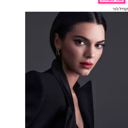
קנדל ג'נר