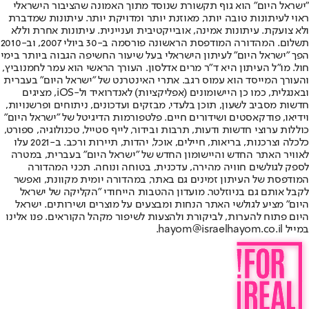
"ישראל היום" הוא גוף תקשורת שנוסד מתוך האמונה שהציבור הישראלי
ראוי לעיתונות טובה יותר, מאוזנת יותר ומדויקת יותר. עיתונות שמדברת
ולא צועקת. עיתונות אמינה, אובייקטיבית ועניינית. עיתונות אחרת וללא
תשלום. המהדורה המודפסת הראשונה פורסמה ב-30 ביולי 2007, וב-2010
הפך "ישראל היום" לעיתון הישראלי בעל שיעור החשיפה הגבוה ביותר בימי
חול. מו"ל העיתון היא ד"ר מרים אדלסון. העורך הראשי הוא עמר לחמנוביץ,
והעורך המייסד הוא עמוס רגב. אתרי האינטרנט של "ישראל היום" בעברית
ובאנגלית, כמו כן היישומונים (אפליקציות) לאנדרואיד ול-iOS, מציגים
חדשות מסביב לשעון, תוכן בלעדי, מבזקים ועדכונים, ניתוחים ופרשנויות,
וידיאו, פודקאסטים ושידורים חיים. פלטפורמות הדיגיטל של "ישראל היום"
כוללות ערוצי חדשות ודעות, תרבות ובידור, לייף סטייל, טכנולוגיה, ספורט,
כלכלה וצרכנות, בריאות, חיילים, אוכל, יהדות, תיירות ורכב. ב-2021 עלו
לאוויר האתר החדש והיישומון החדש של "ישראל היום" בעברית, במטרה
לספק לגולשים חוויה מהירה, עדכנית, בטוחה ונוחה. תכני המהדורה
המודפסת של העיתון זמינים גם באתר, במהדורה יומית מקוונת, ואפשר
לקבל אותם גם בניוזלטר. מועדון ההטבות הייחודי "הקליקה של ישראל
היום" מציע לגולשי האתר הנחות ומבצעים על מוצרים ושירותים. ישראל
היום פתוח להערות, לביקורת ולהצעות לשיפור מקהל הקוראים. פנו אלינו
במייל hayom@israelhayom.co.il.