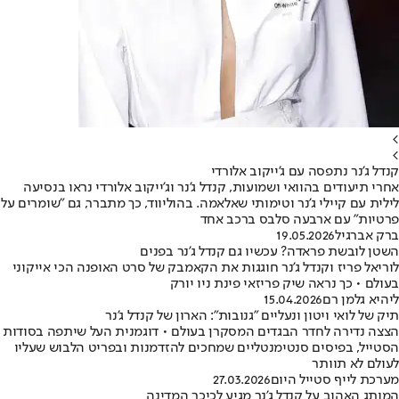
>
>
קנדל ג'נר נתפסה עם ג'ייקוב אלורדי
אחרי תיעודים בהוואי ושמועות, קנדל ג'נר וג'ייקוב אלורדי נראו בנסיעה
לילית עם קיילי ג'נר וטימותי שאלאמה. בהוליווד, כך מתברר, גם "שומרים על
פרטיות" עם ארבעה סלבס ברכב אחד
ברק אברגיל
19.05.2026
השטן לובשת פראדה? עכשיו גם קנדל ג'נר בפנים
לוריאל פריז וקנדל ג'נר חוגגות את הקאמבק של סרט האופנה הכי אייקוני
בעולם • כך נראה שיק פריזאי פינת ניו יורק
ליהיא גלמן רם
15.04.2026
תיק של לואי ויטון ונעליים "גנובות": הארון של קנדל ג'נר
הצצה נדירה לחדר הבגדים המסקרן בעולם • דוגמנית העל שיתפה בסודות
הסטייל, בפיסים סנטימנטליים שמחכים להזדמנות ובפריט הלבוש שעליו
לעולם לא תוותר
מערכת לייף סטייל היום
27.03.2026
המותג האהוב על קנדל ג'נר מגיע לכיכר המדינה