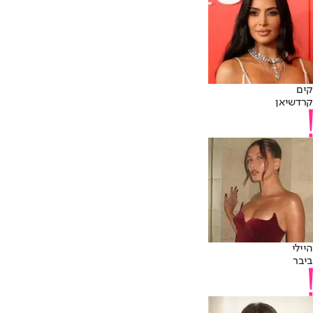
קים
קרדשיאן
היילי
ביבר