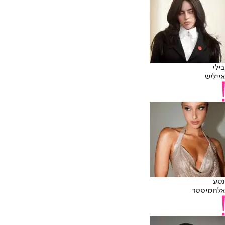
בילי
אייליש
נטע
אלחמיסטר