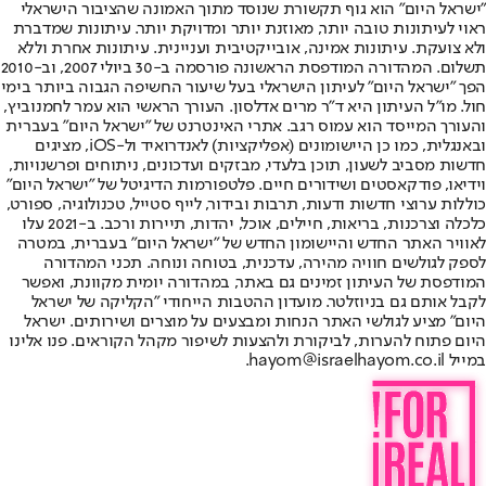
"ישראל היום" הוא גוף תקשורת שנוסד מתוך האמונה שהציבור הישראלי
ראוי לעיתונות טובה יותר, מאוזנת יותר ומדויקת יותר. עיתונות שמדברת
ולא צועקת. עיתונות אמינה, אובייקטיבית ועניינית. עיתונות אחרת וללא
תשלום. המהדורה המודפסת הראשונה פורסמה ב-30 ביולי 2007, וב-2010
הפך "ישראל היום" לעיתון הישראלי בעל שיעור החשיפה הגבוה ביותר בימי
חול. מו"ל העיתון היא ד"ר מרים אדלסון. העורך הראשי הוא עמר לחמנוביץ,
והעורך המייסד הוא עמוס רגב. אתרי האינטרנט של "ישראל היום" בעברית
ובאנגלית, כמו כן היישומונים (אפליקציות) לאנדרואיד ול-iOS, מציגים
חדשות מסביב לשעון, תוכן בלעדי, מבזקים ועדכונים, ניתוחים ופרשנויות,
וידיאו, פודקאסטים ושידורים חיים. פלטפורמות הדיגיטל של "ישראל היום"
כוללות ערוצי חדשות ודעות, תרבות ובידור, לייף סטייל, טכנולוגיה, ספורט,
כלכלה וצרכנות, בריאות, חיילים, אוכל, יהדות, תיירות ורכב. ב-2021 עלו
לאוויר האתר החדש והיישומון החדש של "ישראל היום" בעברית, במטרה
לספק לגולשים חוויה מהירה, עדכנית, בטוחה ונוחה. תכני המהדורה
המודפסת של העיתון זמינים גם באתר, במהדורה יומית מקוונת, ואפשר
לקבל אותם גם בניוזלטר. מועדון ההטבות הייחודי "הקליקה של ישראל
היום" מציע לגולשי האתר הנחות ומבצעים על מוצרים ושירותים. ישראל
היום פתוח להערות, לביקורת ולהצעות לשיפור מקהל הקוראים. פנו אלינו
במייל hayom@israelhayom.co.il.