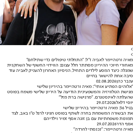
>
>
מאיה ורטהיימר לאביה ז"ל: "התחלתי טיפולים כדי שתילחם"
מאחורי חיוכי ההיריון מסתתר חלל עצום: הווידוי החשוף של השחקנית
שמגלה כיצד המסע לילדים התחיל, הניסיון האחרון להעניק לאביה עוד
סיבה אחת להישאר בחיים
ענבר כהן
02.08.2026
"אלוהים הפתיע אותי": מאיה ורטהיימר בהיריון שלישי
מגישת הטלוויזיה והמשפעינית הודיעה על היריון שלישי משמח בפוסט
שהעלתה לאינסטגרם. "מרגישה ברת מזל"
יוסי דלאל
29.07.2026
בגיל 36: מאיה ורטהיימר בהיריון שלישי
את הבשורה המשמחת בחרה לשתף בפוסט חגיגי לרגל ט"ו באב, לצד
תמונות משפחתיות עם בן זוגה אסף זמיר וילדיהם
אסף הדר
29.07.2026
מאיה ורטהיימר: ״נכנסתי לחרדה״