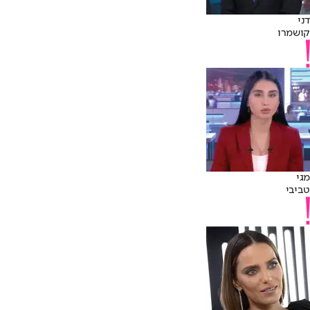
דני
קושמרו
מגי
טביבי