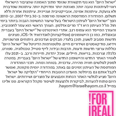
"ישראל היום" הוא גוף תקשורת שנוסד מתוך האמונה שהציבור הישראלי
ראוי לעיתונות טובה יותר, מאוזנת יותר ומדויקת יותר. עיתונות שמדברת
ולא צועקת. עיתונות אמינה, אובייקטיבית ועניינית. עיתונות אחרת וללא
תשלום. המהדורה המודפסת הראשונה פורסמה ב-30 ביולי 2007, וב-2010
הפך "ישראל היום" לעיתון הישראלי בעל שיעור החשיפה הגבוה ביותר בימי
חול. מו"ל העיתון היא ד"ר מרים אדלסון. העורך הראשי הוא עמר לחמנוביץ,
והעורך המייסד הוא עמוס רגב. אתרי האינטרנט של "ישראל היום" בעברית
ובאנגלית, כמו כן היישומונים (אפליקציות) לאנדרואיד ול-iOS, מציגים
חדשות מסביב לשעון, תוכן בלעדי, מבזקים ועדכונים, ניתוחים ופרשנויות,
וידיאו, פודקאסטים ושידורים חיים. פלטפורמות הדיגיטל של "ישראל היום"
כוללות ערוצי חדשות ודעות, תרבות ובידור, לייף סטייל, טכנולוגיה, ספורט,
כלכלה וצרכנות, בריאות, חיילים, אוכל, יהדות, תיירות ורכב. ב-2021 עלו
לאוויר האתר החדש והיישומון החדש של "ישראל היום" בעברית, במטרה
לספק לגולשים חוויה מהירה, עדכנית, בטוחה ונוחה. תכני המהדורה
המודפסת של העיתון זמינים גם באתר, במהדורה יומית מקוונת, ואפשר
לקבל אותם גם בניוזלטר. מועדון ההטבות הייחודי "הקליקה של ישראל
היום" מציע לגולשי האתר הנחות ומבצעים על מוצרים ושירותים. ישראל
היום פתוח להערות, לביקורת ולהצעות לשיפור מקהל הקוראים. פנו אלינו
במייל hayom@israelhayom.co.il.