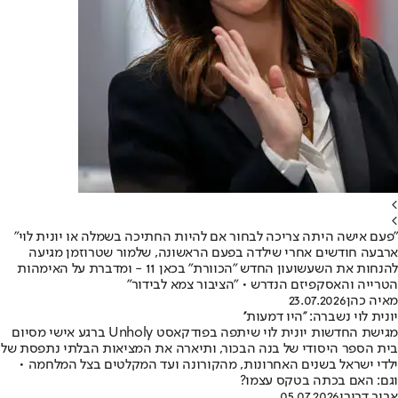
>
>
"פעם אישה היתה צריכה לבחור אם להיות החתיכה בשמלה או יונית לוי"
ארבעה חודשים אחרי שילדה בפעם הראשונה, שלמור שטרוזמן מגיעה
להנחות את השעשועון החדש "הכוורת" בכאן 11 - ומדברת על האימהות
הטרייה והאסקפיזם הנדרש • "הציבור צמא לבידור"
מאיה כהן
23.07.2026
יונית לוי נשברה: ''היו דמעות''
מגישת החדשות יונית לוי שיתפה בפודקאסט Unholy ברגע אישי מסיום
בית הספר היסודי של בנה הבכור, ותיארה את המציאות הבלתי נתפסת של
ילדי ישראל בשנים האחרונות, מהקורונה ועד המקלטים בצל המלחמה •
וגם: האם בכתה בטקס עצמו?
אביב דרורי
05.07.2026