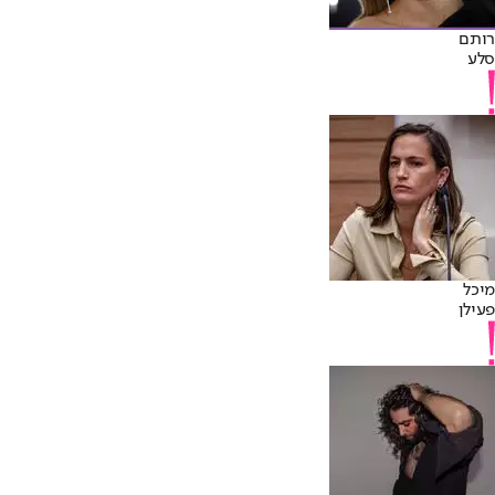
רותם
סלע
מיכל
פעילן