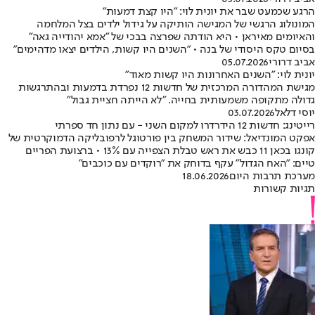
הרגע שכמעט שבר את יונית לוי: "היו קצת דמעות"
המונולוג הרגשי של המגישה הותיקה על גידול ילדים בצל המלחמה
והאיומים מאיראן • היא הודתה שפרצה בבכי של "אמא יהודייה גאה"
בסיום טקס היסודי של בנה • "השנים היו קשות, הילדים יצאו מדהימים"
אביב דרורי
05.07.2026
יונית לוי: "השנים האחרונות היו קשות מאוד"
מגישת המהדורה המרכזית של חדשות 12 נפרדת בדמעות ובהתרגשות
גדולה מתקופה משמעותית בחייה. "לא הייתה חציית גבול"
יוסי דלאל
03.07.2026
רייטינג: חדשות 12 הידרדרו למקום השני - עם נתון חד ספרתי
אפקט המונדיאל: שידור המשחק בין פורטוגל לרפובליקה הדמוקרטית של
קונגו בכאן 11 כבש את ראש טבלת הצפייה עם 13% • ברצועת הפריים
טיים: "האח הגדול" עקף בדוחק את "רוקדים עם כוכבים"
מערכת תרבות היום
18.06.2026
תגיות קשורות