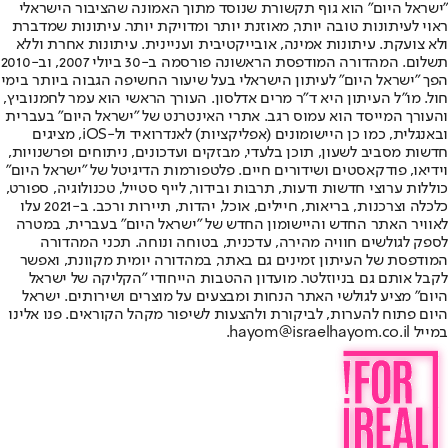
"ישראל היום" הוא גוף תקשורת שנוסד מתוך האמונה שהציבור הישראלי
ראוי לעיתונות טובה יותר, מאוזנת יותר ומדויקת יותר. עיתונות שמדברת
ולא צועקת. עיתונות אמינה, אובייקטיבית ועניינית. עיתונות אחרת וללא
תשלום. המהדורה המודפסת הראשונה פורסמה ב-30 ביולי 2007, וב-2010
הפך "ישראל היום" לעיתון הישראלי בעל שיעור החשיפה הגבוה ביותר בימי
חול. מו"ל העיתון היא ד"ר מרים אדלסון. העורך הראשי הוא עמר לחמנוביץ,
והעורך המייסד הוא עמוס רגב. אתרי האינטרנט של "ישראל היום" בעברית
ובאנגלית, כמו כן היישומונים (אפליקציות) לאנדרואיד ול-iOS, מציגים
חדשות מסביב לשעון, תוכן בלעדי, מבזקים ועדכונים, ניתוחים ופרשנויות,
וידיאו, פודקאסטים ושידורים חיים. פלטפורמות הדיגיטל של "ישראל היום"
כוללות ערוצי חדשות ודעות, תרבות ובידור, לייף סטייל, טכנולוגיה, ספורט,
כלכלה וצרכנות, בריאות, חיילים, אוכל, יהדות, תיירות ורכב. ב-2021 עלו
לאוויר האתר החדש והיישומון החדש של "ישראל היום" בעברית, במטרה
לספק לגולשים חוויה מהירה, עדכנית, בטוחה ונוחה. תכני המהדורה
המודפסת של העיתון זמינים גם באתר, במהדורה יומית מקוונת, ואפשר
לקבל אותם גם בניוזלטר. מועדון ההטבות הייחודי "הקליקה של ישראל
היום" מציע לגולשי האתר הנחות ומבצעים על מוצרים ושירותים. ישראל
היום פתוח להערות, לביקורת ולהצעות לשיפור מקהל הקוראים. פנו אלינו
במייל hayom@israelhayom.co.il.