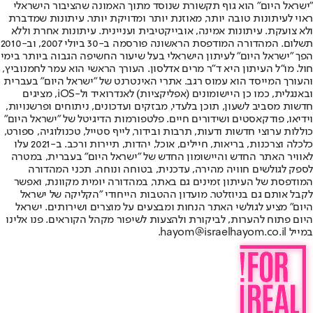
"ישראל היום" הוא גוף תקשורת שנוסד מתוך האמונה שהציבור הישראלי
ראוי לעיתונות טובה יותר, מאוזנת יותר ומדויקת יותר. עיתונות שמדברת
ולא צועקת. עיתונות אמינה, אובייקטיבית ועניינית. עיתונות אחרת וללא
תשלום. המהדורה המודפסת הראשונה פורסמה ב-30 ביולי 2007, וב-2010
הפך "ישראל היום" לעיתון הישראלי בעל שיעור החשיפה הגבוה ביותר בימי
חול. מו"ל העיתון היא ד"ר מרים אדלסון. העורך הראשי הוא עמר לחמנוביץ,
והעורך המייסד הוא עמוס רגב. אתרי האינטרנט של "ישראל היום" בעברית
ובאנגלית, כמו כן היישומונים (אפליקציות) לאנדרואיד ול-iOS, מציגים
חדשות מסביב לשעון, תוכן בלעדי, מבזקים ועדכונים, ניתוחים ופרשנויות,
וידיאו, פודקאסטים ושידורים חיים. פלטפורמות הדיגיטל של "ישראל היום"
כוללות ערוצי חדשות ודעות, תרבות ובידור, לייף סטייל, טכנולוגיה, ספורט,
כלכלה וצרכנות, בריאות, חיילים, אוכל, יהדות, תיירות ורכב. ב-2021 עלו
לאוויר האתר החדש והיישומון החדש של "ישראל היום" בעברית, במטרה
לספק לגולשים חוויה מהירה, עדכנית, בטוחה ונוחה. תכני המהדורה
המודפסת של העיתון זמינים גם באתר, במהדורה יומית מקוונת, ואפשר
לקבל אותם גם בניוזלטר. מועדון ההטבות הייחודי "הקליקה של ישראל
היום" מציע לגולשי האתר הנחות ומבצעים על מוצרים ושירותים. ישראל
היום פתוח להערות, לביקורת ולהצעות לשיפור מקהל הקוראים. פנו אלינו
במייל hayom@israelhayom.co.il.