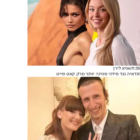
11:55
שגיא לירן
זנדאיה נגד סידני סוויני: יותר מרק קאט פייט