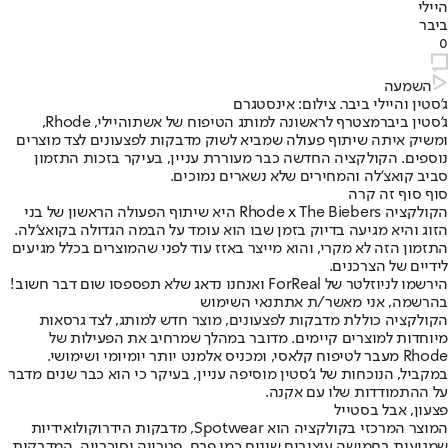
היילי
ביבר
0
השמעה
ג'סטין והיילי ביבר. צילום: אינסטגרם
ג'סטין ביבר
מצטרף לראשונה למותג הטיפוח של אשתו
היילי
, Rhode,
ומשיק איתה שיתוף פעולה שמביא לשוק מדבקות לפצעונים לצד מוצרים
נוספים. הקולקציה החדשה כבר מעוררת עניין, בעיקר בזכות התזמון
סביב קואצ'לה והמחירים שלא נשארים נמוכים.
סוף סוף זה קרה
הקולקציה Rhode x The Biebers היא שיתוף הפעולה הראשון של בני
הזוג והיא מגיעה בדיוק בזמן שבו הוא עומד על הבמה הגדולה בקואצ'לה.
התזמון הזה לא מקרי, והוא מייצר באזז עוד לפני שהמוצרים בכלל מגיעים
לידיים של הצרכנים.
הירשמו לניוזלטר של ForReal ואנחנו נדאג שלא תפספסו שום דבר חשוב!
בהרשמה, אני מאשר/ת את
תנאי השימוש
הקולקציה כוללת מדבקות לפצעונים, מוצר חדש למותג, לצד גרסאות
מיוחדות למוצרים קיימים. מדובר במהלך שמרחיב את הפעילות של
Rhode מעבר לטיפוח קלאסי, ומכניס אלמנט יותר יומיומי ושימושי.
במקביל, הנוכחות של ג'סטין מוסיפה עניין, בעיקר כי הוא כבר שנים מדבר
על ההתמודדות שלו עם אקנה.
פצעון, אבל בסטייל
המוצר המרכזי בקולקציה הוא Spotwear, מדבקות הידרוקולואידיות
שמגיעות בחמישה עיצובים שונים כמו פרח, פטרייה וסוכרייה. המדבקות