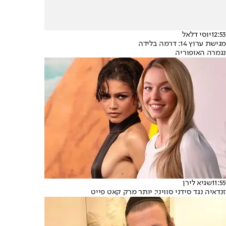
12:53
יוסי דלאל
מגישת ערוץ 14: דרמה בלידה
נגמרה האופוריה
11:55
שגיא לירן
זנדאיה נגד סידני סוויני: יותר מרק קאט פייט