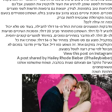
אמורות לספוג שומן, להרגיע את העור ולהקטין את הפצעון, אבל גם
להיראות טוב בתמונות. לצידן, יוצאות גם גרסאות חדשות לשני מוצרים
מוכרים. מסכת עיניים בצבע צהוב עם עיצוב בולט, ושפתון פפטידים בטעם
בננה מקורמלת שמבטיח לחות וברק.
כמה זה עולה לכם?
מדבקות הפצעונים נמכרות החל מ-16 דולר לחבילה, בעוד סט מלא יכול
להגיע ל-72 דולר. השפתון מתומחר סביב 20 דולר, ומסכות העיניים מגיעות
לכ-25 דולר. לא מדובר במחירים נמוכים, במיוחד למוצרים קטנים יחסית.
במקביל, מוצע גם סט משולב במחיר של כ-56 דולר, שמרכז את כל
הקולקציה במקום אחד. זה נשמע כמו דיל, אבל עדיין מדובר בסכום לא
מבוטל למי שרק רוצה לטפל בפצעון.
View this post on Instagram
A post shared by Hailey Rhode Bieber (@haileybieber)
טעינו? נתקן! אם מצאתם טעות בכתבה, נשמח שתשתפו אותנו
נושאיםחמים
חתונת השנה