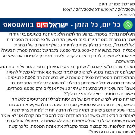
מערכת ספורט היום
12/7/2024, 10:47
,עודכן
12/7/2024, 10:47
0
השמעה
תעלומה גדולה בספרד, ברקע החלוקה הלא מאוזנת ביציעים בין אוהדי
שתי הנבחרות בגמר היורו ביום ראשון הקרוב. על פי התכנית הספרדית
"אל לארגרו", בגמר בברלין צפויים להיות 50 אלף אוהדים של נבחרת
אנגליה, זאת בהשוואה ל-8,000 עד 9,000 בלבד של נבחרת ספרד. הבעיה?
אף אחד לא מצליח להבין כיצד זה קרה, ולעבר מי צריך להפנות את האצבע
המאשימה.
מאנו קארניו מ"אל לארגרו", שיתף כי מאז הניצחון בחצי הגמר על צרפת הוא
קיבל פניות רבות בנוגע לכרטיסים לגמר, כאשר אף אחד לא מצליל להשיג.
ההתאחדות הספרדית מצידה טוענת שיש ברשותה רק 7,000 כרטיסים,
עשירית ממה שיכיל האצטדיון בברלין. "מישהו צריך לתת הסברים, מי
אשם? מה שאני יודע כרגע זה שיהיו 50 אלף אנגלים ורק 8,000 ספרדים,
כאשר חצי מספרד רוצה להגיע לברלין"?
קארניו מודע לכך שהמחירים של הטיסות לברלין והכרטיסים למשחק
בשיאם, אך יודע גם שיש מספיק ספרדים שמוכנים להשקיע את הסכום
בכדי שנוכחותם ביציעים תהיה גדולה הרבה יותר: "לפחות צריך לתת
לאוהדים הזדמנות. מישהו בהתאחדות יכול להסביר מה קרה? אני לא אומר
שהם אשמים, אבל גם אופ"א אומרת שזה לא אשמתה. במפעלי אופ"א כמו
ליגת האלופות, כל קבוצה בגמר מקבלת את אותה המכסה, כל כך קשה
לעשות את זה גם עכשיו?"