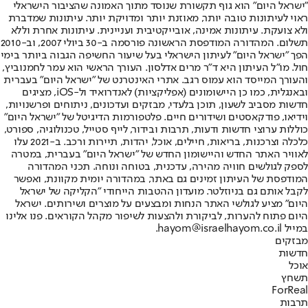
"ישראל היום" הוא גוף תקשורת שנוסד מתוך האמונה שהציבור הישראלי
ראוי לעיתונות טובה יותר, מאוזנת יותר ומדויקת יותר. עיתונות שמדברת
ולא צועקת. עיתונות אמינה, אובייקטיבית ועניינית. עיתונות אחרת וללא
תשלום. המהדורה המודפסת הראשונה פורסמה ב-30 ביולי 2007, וב-2010
הפך "ישראל היום" לעיתון הישראלי בעל שיעור החשיפה הגבוה ביותר בימי
חול. מו"ל העיתון היא ד"ר מרים אדלסון. העורך הראשי הוא עמר לחמנוביץ,
והעורך המייסד הוא עמוס רגב. אתרי האינטרנט של "ישראל היום" בעברית
ובאנגלית, כמו כן היישומונים (אפליקציות) לאנדרואיד ול-iOS, מציגים
חדשות מסביב לשעון, תוכן בלעדי, מבזקים ועדכונים, ניתוחים ופרשנויות,
וידיאו, פודקאסטים ושידורים חיים. פלטפורמות הדיגיטל של "ישראל היום"
כוללות ערוצי חדשות ודעות, תרבות ובידור, לייף סטייל, טכנולוגיה, ספורט,
כלכלה וצרכנות, בריאות, חיילים, אוכל, יהדות, תיירות ורכב. ב-2021 עלו
לאוויר האתר החדש והיישומון החדש של "ישראל היום" בעברית, במטרה
לספק לגולשים חוויה מהירה, עדכנית, בטוחה ונוחה. תכני המהדורה
המודפסת של העיתון זמינים גם באתר, במהדורה יומית מקוונת, ואפשר
לקבל אותם גם בניוזלטר. מועדון ההטבות הייחודי "הקליקה של ישראל
היום" מציע לגולשי האתר הנחות ומבצעים על מוצרים ושירותים. ישראל
היום פתוח להערות, לביקורת ולהצעות לשיפור מקהל הקוראים. פנו אלינו
במייל hayom@israelhayom.co.il.
מבזקים
חדשות
אוכל
תשחץ
ForReal
תרבות