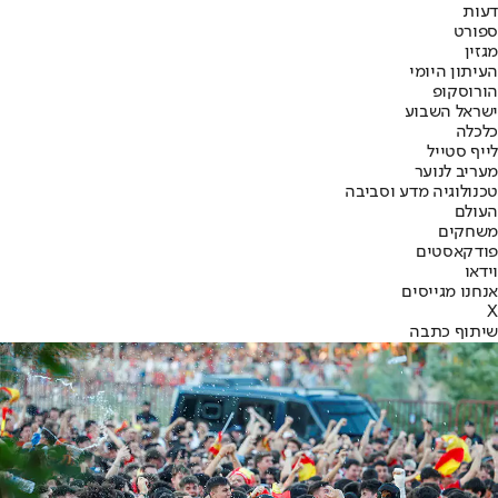
דעות
ספורט
מגזין
העיתון היומי
הורוסקופ
ישראל השבוע
כלכלה
לייף סטייל
מעריב לנוער
טכנולוגיה מדע וסביבה
העולם
משחקים
פודקאסטים
וידאו
אנחנו מגייסים
X
שיתוף כתבה