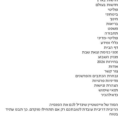
חדשות בארץ
חדשות בעולם
פוליטי
ביטחוני
חינוך
בריאות
משפט
תחבורה
פוליטי-מדיני
כללי ומידע
דף הבית
זמני כניסת וצאת שבת
מגזין השבוע
בחירות 2026
אודות
צור קשר
נבחרת הכתבים והפרשנים
מדיניות פרטיות
הצהרת נגישות
תנאי שימוש
כדאי
להכיר
הסוד של איינשטיין שיגדיל לכם את הפנסיה
הריבית דריבית עובדת לטובתכם רק אם תתחילו מוקדם. כך תבנו עתיד
בטוח