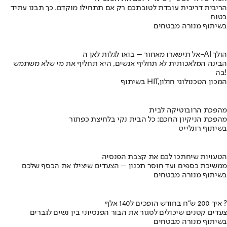
הריבית דריבית עובדת לטובתכם רק אם תתחילו מוקדם. כך תבנו עתיד
בטוח
בשיתוף מנורה מבטחים
אל תישארו מאחור – בואו לגלות לאן ה-AI הולך
הבינה המלאכותית לא תחליף אנשים, היא תחליף את מי שלא משתמש
בה!
בשיתוף HIT,המכון הטכנולוגי חולון
מהפכת הרובוטיקה לבית
מהפכת הניקיון החכם: כל הבית נקי בלחיצת כפתור
בשיתוף רונלייט
הטעויות שיחתכו לכם את קצבת הפנסיה
ממשיכת כספים ועד חוסר תכנון – הצעדים שיצילו את הכסף שלכם
בשיתוף מנורה מבטחים
איך 200 ש"ח בחודש הופכים ל140 אלף ?
צעדים קטנים שיכולים לסגור את הבור הפנסיוני בין נשים לגברים
בשיתוף מנורה מבטחים