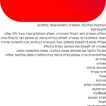
הכתבות ועידכוני הספורט החמים אצלך בטלגרם
להצטרפות
החלק האחרון הוא הקהל והאווירה. השלב המוקדם נערך בעיר ליל, שלבי
הגמר באולם ברסי בפאריז. לאולם בבירת צרפת יש אומנם חצי קיבולת מזה
שבליל (13,000 לעומת 27000), אבל הנבחרת הביתית זוכה לתמיכה אדירה
שעזרה לה לעשות את המהפך הגדול ביכולת.
טעינו? נתקן! אם מצאתם טעות בכתבה, נשמח שתשתפו אותנו
אולימפיאדת פריז 2024
נבחרת צרפת בכדורסל
פריז 2024 אולימפי עולמי
מדורים
ספורט
תרבות ובידור
לייף סטייל
אוכל
תיירות
טכנולוגיה ומדע
הורוסקופ
ForReal
מגזין השבוע
דעות