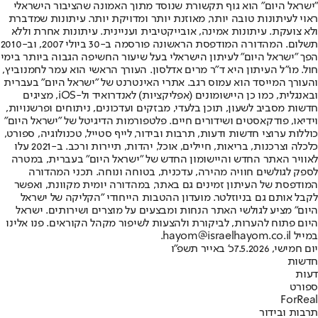
"ישראל היום" הוא גוף תקשורת שנוסד מתוך האמונה שהציבור הישראלי
ראוי לעיתונות טובה יותר, מאוזנת יותר ומדויקת יותר. עיתונות שמדברת
ולא צועקת. עיתונות אמינה, אובייקטיבית ועניינית. עיתונות אחרת וללא
תשלום. המהדורה המודפסת הראשונה פורסמה ב-30 ביולי 2007, וב-2010
הפך "ישראל היום" לעיתון הישראלי בעל שיעור החשיפה הגבוה ביותר בימי
חול. מו"ל העיתון היא ד"ר מרים אדלסון. העורך הראשי הוא עמר לחמנוביץ,
והעורך המייסד הוא עמוס רגב. אתרי האינטרנט של "ישראל היום" בעברית
ובאנגלית, כמו כן היישומונים (אפליקציות) לאנדרואיד ול-iOS, מציגים
חדשות מסביב לשעון, תוכן בלעדי, מבזקים ועדכונים, ניתוחים ופרשנויות,
וידיאו, פודקאסטים ושידורים חיים. פלטפורמות הדיגיטל של "ישראל היום"
כוללות ערוצי חדשות ודעות, תרבות ובידור, לייף סטייל, טכנולוגיה, ספורט,
כלכלה וצרכנות, בריאות, חיילים, אוכל, יהדות, תיירות ורכב. ב-2021 עלו
לאוויר האתר החדש והיישומון החדש של "ישראל היום" בעברית, במטרה
לספק לגולשים חוויה מהירה, עדכנית, בטוחה ונוחה. תכני המהדורה
המודפסת של העיתון זמינים גם באתר, במהדורה יומית מקוונת, ואפשר
לקבל אותם גם בניוזלטר. מועדון ההטבות הייחודי "הקליקה של ישראל
היום" מציע לגולשי האתר הנחות ומבצעים על מוצרים ושירותים. ישראל
היום פתוח להערות, לביקורת ולהצעות לשיפור מקהל הקוראים. פנו אלינו
במייל hayom@israelhayom.co.il.
יום חמישי, 7.5.2026
כ' באייר תשפ"ו
חדשות
דעות
ספורט
ForReal
תרבות ובידור