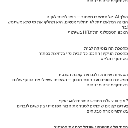
בשיתוף מנורה מבטחים
אל תישארו מאחור – בואו לגלות לאן ה-AI הולך
הבינה המלאכותית לא תחליף אנשים, היא תחליף את מי שלא משתמש
בה!
בשיתוף HIT,המכון הטכנולוגי חולון
מהפכת הרובוטיקה לבית
מהפכת הניקיון החכם: כל הבית נקי בלחיצת כפתור
בשיתוף רונלייט
הטעויות שיחתכו לכם את קצבת הפנסיה
ממשיכת כספים ועד חוסר תכנון – הצעדים שיצילו את הכסף שלכם
בשיתוף מנורה מבטחים
איך 200 ש"ח בחודש הופכים ל140 אלף ?
צעדים קטנים שיכולים לסגור את הבור הפנסיוני בין נשים לגברים
בשיתוף מנורה מבטחים
הסוד של איינשטיין שיגדיל לכם את הפנסיה