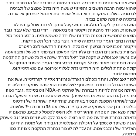
מצא את הציוותים וההיררכיה בהרכב עמוס הכוכבים של הנבחרת. ניכר
שהוא עשה הרבה חושבים והשינוי שעשה היה גדול. ממצב של תבוסה
לגרמניה בשלב המוקדם, הוא הוביל את צרפת אתמול לניצחון על אותה
גרמניה שהקנה מקום בגמר.
הוא היה צריך לקבל החלטות והוא קיבל אותן, למרות שחלקן היו לא
פשוטות. הוא ירד מהציוות ויקטור וומבניאמה - רודי גובר שלא עבד. גובר
הוצא מהחמישייה וכמות הדקות שלו ירדה משמעותית. ברבע הגמר מול
קנדה ובחצי הגמר נגד גרמניה שיחק גובר בסך הכל תשע דקות.
ויקטור וומבניאמה וגרשון יאבוסלה. הציוות החדש,צילום: רויטרס
הציוות בשחקנים הגבוהים עליו הלך המאמן הצרפתי הוא של וומבניאמה
עם גרשון יאבוסלה. שחקנה של ריאל מדריד שינה את כל משחק ההתקפה
והיה דומיננטי מאוד עם 39 נקודות ברבע וחצי הגמר. השינוי הנוסף של
קולה מתחת לסלים היה קרדיט גדול לאלוף אירופה עם פנאתינייקוס,
מתיאס לסור.
לסור יאבוסלה, ויותר מכולם הגארד/פורוורד איזייה קורדינייה, עשו את
השינוי הגדול בנבחרת. המשותף לשלושתם הוא שהם שחקני יורוליג. זו
הייתה אמורה להיות הנבחרת של שחקני ה-NBA וומבניימה, גובר ואוון
פורנייה (גם הוא הוצא מהחמישייה), אלא שהיא עברה שינוי ומשקל הכובד
עבר לשחקני המפעל הבכיר באירופה. קורדינייה, שחקנה של וירטוס
בולוניה, נתן שני משחקי שיא בקריירה שלו עם 36 נקודות ו-7 שלשות.
קולה מצא את הנוסחה וההיררכיה ולא חשש לספסל כוכבים. פתאום זו
נראתה נבחרת שיודעת מה היא רוצה. מעבר לכך, השינויים הניבו גם משחק
הגנה משופר שנסמך על היכולת האתלטית הגבוהה ועל מוטת הידיים
האדירה של וומבניאמה. זה עזר לה לעצור נבחרת התקפה מצוינת כמו
גרמניה.