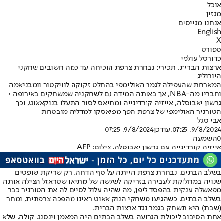
אוכל
מגזין
אנחנו מגייסים
English
X
ספורט
כדורסל עולמי
ארצות הברית, תכירי: נבחרת צרפת הוכיחה עד כמה חשובים שחקני
היורוליג
המארחת שהעפילה לגמר האולימפי בהחלט זקוקה לוויקטור וומבניאמה
וחבריו מה-NBA, אך באותה המידה גם לשחקניה שמשחקים באירופה •
גרשון יאבוסלה, אייזיה קורדינייה ומתיאס לסור התעלו בנוקאאוט, וכך
הטורניר האולימפי של צרפת הפך מפיאסקו למדליה מובטחת
אבי סגל
9/8/2024, 07:25
,עודכן
9/8/2024, 07:25
0
השמעה
אייזיה קורדינייה עם גרשון יאבוסלה. צילום: AFP
בשלב הבתים, נבחרת צרפת הייתה על סף הדחה. רק שריקת שופטים
שנויה במחלוקת לעבירה בזריקה לשלשה של מתיאו שטראזל הצילה אותה
מפאשלה ענקית בהפסד ליפן, מה שהיה עלול לסיים לה את הטורניר כבר
בשלב הבתים. כשהגיעו משחקי הנוק אאוט ראינו מהפכה צרפתית, ומחר
(שבת) היא תשחק בגמר נגד ארצות הברית.
אחת הסיבוב ליכולת הגרועה בשלב הבתים היה המאמן וינסנט קולה, שלא