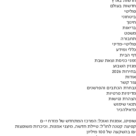
חדשות בארץ
חדשות בעולם
פוליטי
ביטחוני
חינוך
בריאות
משפט
תחבורה
פוליטי-מדיני
כללי ומידע
דף הבית
זמני כניסת וצאת שבת
מגזין השבוע
בחירות 2026
אודות
צור קשר
נבחרת הכתבים והפרשנים
מדיניות פרטיות
הצהרת נגישות
תנאי שימוש
כדאי
להכיר
שופינג, אמנות ואוכל: המרכז המתחדש של מזרח י-ם
קפיצה קטנה לחו"ל: טיילת חדשה, מיצגי אמנות, וכיכרות משופצות
בהשקעה של 100 מיליון ₪