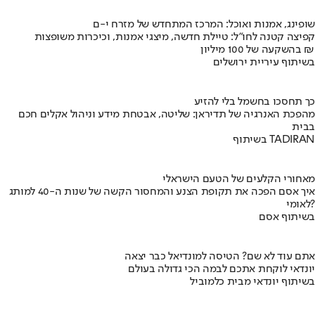
שופינג, אמנות ואוכל: המרכז המתחדש של מזרח י-ם
קפיצה קטנה לחו"ל: טיילת חדשה, מיצגי אמנות, וכיכרות משופצות
בהשקעה של 100 מיליון ₪
בשיתוף עיריית ירושלים
כך תחסכו בחשמל בלי להזיע
מהפכת האנרגיה של תדיראן: שליטה, אבטחת מידע וניהול אקלים חכם
בבית
בשיתוף TADIRAN
מאחורי הקלעים של הטעם הישראלי
איך אסם הפכה את תקופת הצנע והמחסור הקשה של שנות ה-40 למותג
לאומי?
בשיתוף אסם
אתם עוד לא שם? הטיסה למונדיאל כבר יצאה
יונדאי לוקחת אתכם לבמה הכי גדולה בעולם
בשיתוף יונדאי מבית כלמוביל