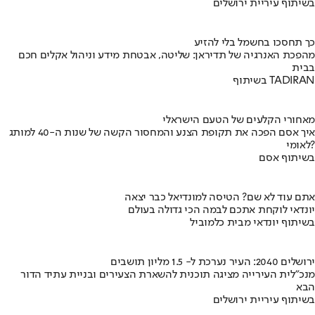
בשיתוף עיריית ירושלים
כך תחסכו בחשמל בלי להזיע
מהפכת האנרגיה של תדיראן: שליטה, אבטחת מידע וניהול אקלים חכם
בבית
בשיתוף TADIRAN
מאחורי הקלעים של הטעם הישראלי
איך אסם הפכה את תקופת הצנע והמחסור הקשה של שנות ה-40 למותג
לאומי?
בשיתוף אסם
אתם עוד לא שם? הטיסה למונדיאל כבר יצאה
יונדאי לוקחת אתכם לבמה הכי גדולה בעולם
בשיתוף יונדאי מבית כלמוביל
ירושלים 2040: העיר נערכת ל- 1.5 מליון תושבים
מנכ"לית העירייה מציגה תוכנית להשארת הצעירים ובניית עתיד הדור
הבא
בשיתוף עיריית ירושלים