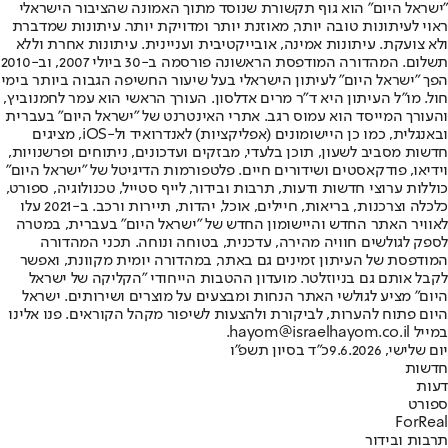
"ישראל היום" הוא גוף תקשורת שנוסד מתוך האמונה שהציבור הישראלי
ראוי לעיתונות טובה יותר, מאוזנת יותר ומדויקת יותר. עיתונות שמדברת
ולא צועקת. עיתונות אמינה, אובייקטיבית ועניינית. עיתונות אחרת וללא
תשלום. המהדורה המודפסת הראשונה פורסמה ב-30 ביולי 2007, וב-2010
הפך "ישראל היום" לעיתון הישראלי בעל שיעור החשיפה הגבוה ביותר בימי
חול. מו"ל העיתון היא ד"ר מרים אדלסון. העורך הראשי הוא עמר לחמנוביץ,
והעורך המייסד הוא עמוס רגב. אתרי האינטרנט של "ישראל היום" בעברית
ובאנגלית, כמו כן היישומונים (אפליקציות) לאנדרואיד ול-iOS, מציגים
חדשות מסביב לשעון, תוכן בלעדי, מבזקים ועדכונים, ניתוחים ופרשנויות,
וידיאו, פודקאסטים ושידורים חיים. פלטפורמות הדיגיטל של "ישראל היום"
כוללות ערוצי חדשות ודעות, תרבות ובידור, לייף סטייל, טכנולוגיה, ספורט,
כלכלה וצרכנות, בריאות, חיילים, אוכל, יהדות, תיירות ורכב. ב-2021 עלו
לאוויר האתר החדש והיישומון החדש של "ישראל היום" בעברית, במטרה
לספק לגולשים חוויה מהירה, עדכנית, בטוחה ונוחה. תכני המהדורה
המודפסת של העיתון זמינים גם באתר, במהדורה יומית מקוונת, ואפשר
לקבל אותם גם בניוזלטר. מועדון ההטבות הייחודי "הקליקה של ישראל
היום" מציע לגולשי האתר הנחות ומבצעים על מוצרים ושירותים. ישראל
היום פתוח להערות, לביקורת ולהצעות לשיפור מקהל הקוראים. פנו אלינו
במייל hayom@israelhayom.co.il.
יום שלישי, 9.6.2026
כ"ד בסיון תשפ"ו
חדשות
דעות
ספורט
ForReal
תרבות ובידור