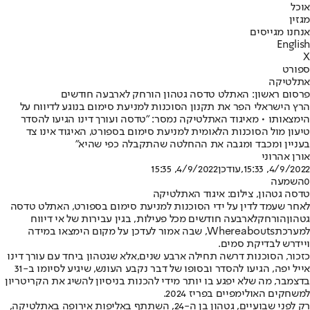
אוכל
מגזין
אנחנו מגייסים
English
X
ספורט
אתלטיקה
פרסום ראשון: האתלט טדסה גטהון הורחק לארבעה חודשים
הרץ הישראלי הפר את תקנון הסוכנות למניעת סימום בנוגע לדיווח על
הימצאותו • מאיגוד האתלטיקה נמסר: "טדסה ועורך דינו הגיעו להסדר
טיעון מול הסוכנות הלאומית למניעת סימום בספורט, האיגוד אינו צד
בעניין ומכבד ומגבה את ההחלטה שהתקבלה כפי שהיא"
אורן אהרוני
4/9/2022, 15:33
,עודכן
4/9/2022, 15:35
0
השמעה
טדסה גטהון, צילום: איגוד האתלטיקה
לאחר שעמד לדין על ידי הסוכנות למניעת סימום בספורט, האתלט טדסה
גטהון
הורחק
לארבעה חודשים מכל פעילות, בגין עבירות של אי דיווח
למערכת
Whereabouts
, שבה אמור לעדכן על מקום הימצאו במידה
ויידרש לבדיקת סמים.
כזכור, הסוכנות דרשה תחילה ארבע שנים,
אלא שגטהון ביחד עם עורך דינו
אייל יפה, הגיעו להסדר ובסופו של דבר נקבע העונש, שיגיע לסיומו ב-31
בדצמבר, מה שלא יפגע בו יותר מידי להכנות בניסיון להשיג את הקריטריון
למשחקים האולימפיים בפריז 2024.
רק לפני שבועיים, גטהון בן ה-24, השתתף באליפות אירופה באתלטיקה,