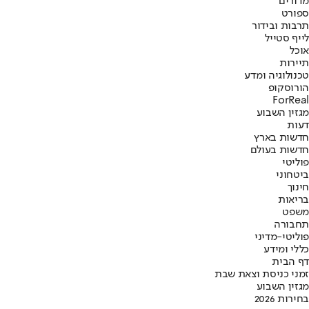
מדורים
ספורט
תרבות ובידור
לייף סטייל
אוכל
תיירות
טכנולוגיה ומדע
הורוסקופ
ForReal
מגזין השבוע
דעות
חדשות בארץ
חדשות בעולם
פוליטי
ביטחוני
חינוך
בריאות
משפט
תחבורה
פוליטי-מדיני
כללי ומידע
דף הבית
זמני כניסת וצאת שבת
מגזין השבוע
בחירות 2026