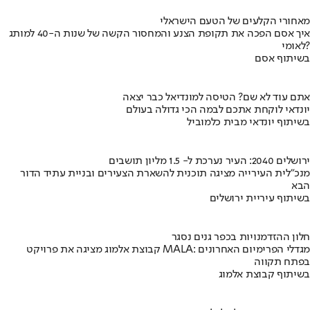
מאחורי הקלעים של הטעם הישראלי
איך אסם הפכה את תקופת הצנע והמחסור הקשה של שנות ה-40 למותג
לאומי?
בשיתוף אסם
אתם עוד לא שם? הטיסה למונדיאל כבר יצאה
יונדאי לוקחת אתכם לבמה הכי גדולה בעולם
בשיתוף יונדאי מבית כלמוביל
ירושלים 2040: העיר נערכת ל- 1.5 מליון תושבים
מנכ"לית העירייה מציגה תוכנית להשארת הצעירים ובניית עתיד הדור
הבא
בשיתוף עיריית ירושלים
חלון ההזדמנויות בכפר גנים נסגר
קבוצת אלמוג מציגה את פרויקט MALA: מגדלי הפרימיום האחרונים
בפתח תקווה
בשיתוף קבוצת אלמוג