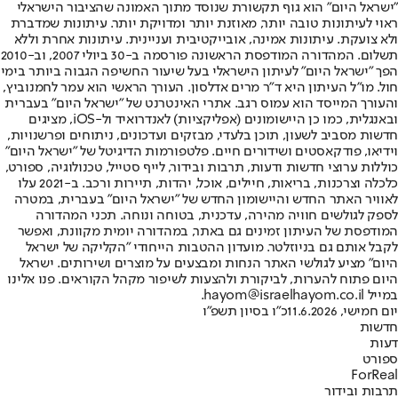
"ישראל היום" הוא גוף תקשורת שנוסד מתוך האמונה שהציבור הישראלי
ראוי לעיתונות טובה יותר, מאוזנת יותר ומדויקת יותר. עיתונות שמדברת
ולא צועקת. עיתונות אמינה, אובייקטיבית ועניינית. עיתונות אחרת וללא
תשלום. המהדורה המודפסת הראשונה פורסמה ב-30 ביולי 2007, וב-2010
הפך "ישראל היום" לעיתון הישראלי בעל שיעור החשיפה הגבוה ביותר בימי
חול. מו"ל העיתון היא ד"ר מרים אדלסון. העורך הראשי הוא עמר לחמנוביץ,
והעורך המייסד הוא עמוס רגב. אתרי האינטרנט של "ישראל היום" בעברית
ובאנגלית, כמו כן היישומונים (אפליקציות) לאנדרואיד ול-iOS, מציגים
חדשות מסביב לשעון, תוכן בלעדי, מבזקים ועדכונים, ניתוחים ופרשנויות,
וידיאו, פודקאסטים ושידורים חיים. פלטפורמות הדיגיטל של "ישראל היום"
כוללות ערוצי חדשות ודעות, תרבות ובידור, לייף סטייל, טכנולוגיה, ספורט,
כלכלה וצרכנות, בריאות, חיילים, אוכל, יהדות, תיירות ורכב. ב-2021 עלו
לאוויר האתר החדש והיישומון החדש של "ישראל היום" בעברית, במטרה
לספק לגולשים חוויה מהירה, עדכנית, בטוחה ונוחה. תכני המהדורה
המודפסת של העיתון זמינים גם באתר, במהדורה יומית מקוונת, ואפשר
לקבל אותם גם בניוזלטר. מועדון ההטבות הייחודי "הקליקה של ישראל
היום" מציע לגולשי האתר הנחות ומבצעים על מוצרים ושירותים. ישראל
היום פתוח להערות, לביקורת ולהצעות לשיפור מקהל הקוראים. פנו אלינו
במייל hayom@israelhayom.co.il.
יום חמישי, 11.6.2026
כ"ו בסיון תשפ"ו
חדשות
דעות
ספורט
ForReal
תרבות ובידור