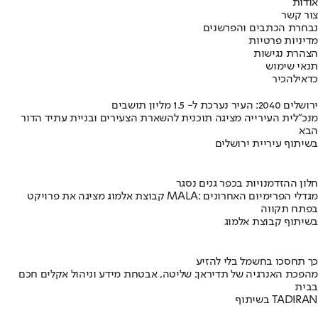
אודות
צור קשר
נבחרת הכתבים והפרשנים
מדיניות פרטיות
הצהרת נגישות
תנאי שימוש
כדאי
להכיר
ירושלים 2040: העיר נערכת ל- 1.5 מליון תושבים
מנכ"לית העירייה מציגה תוכנית להשארת הצעירים ובניית עתיד הדור
הבא
בשיתוף עיריית ירושלים
חלון ההזדמנויות בכפר גנים נסגר
קבוצת אלמוג מציגה את פרויקט MALA: מגדלי הפרימיום האחרונים
בפתח תקווה
בשיתוף קבוצת אלמוג
כך תחסכו בחשמל בלי להזיע
מהפכת האנרגיה של תדיראן: שליטה, אבטחת מידע וניהול אקלים חכם
בבית
בשיתוף TADIRAN