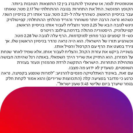
אוטומטית לגמר, או שיצטרך להתברג בין 12 התוצאות הטובות ביותר.
הקופץ המוכשר, החל את התחרות בגובה ההתחלתי של 2.17 מטר, שאותו
עבר בניסיון הראשון. כשהרף עלה ל-2.21 מטר, עבר אותו רק בניסיון השני.
כשהוא נראה הרבה יותר משוחרר והוריד מהלחץ ההתחלתי, קפיטולניק
ניגש לגובה הבא של 2.25 מטר והצליח לעבור אותו בניסיון הראשון.
קפיטלוניק. היסטוריה מהולה בדרמה,צילום: רויטרס
כש-11 קופצים כבר מחוץ למוקדמות, הרף עלה לגובה של 2.28 מטר,
וכשהגיע תורו של הישראלי, הוא היה נראה נהדר בניסיון הראשון שלו, אך
גירד במעט את הרף עם הקרסול והפיל אותו.
בשנייה ביקש את עזרת הקהל, והצליח לעבור אותו, אלא שמיד לאחר שנחת
על המזרון, הוא החזיק את שריר הירך השמאלי, באותה רגל שהיתה חבושה
מתחילת התחרות. הישראלי התקשה לרדת מהמזרן ונעזר בעזרת
השופטים, כשעדין לא ידוע מה מצבו.
עם זאת, באיגוד האתלטיקה מנסים להרגיע: "למרות שנפגע בקפיצה, נראה
כרגע כי מדובר בפציעה קלה (התכווצות שרירים) והוא אמור לקחת חלק
בגמר שיערך ביום שלישי 3:45 שעון ישראל".