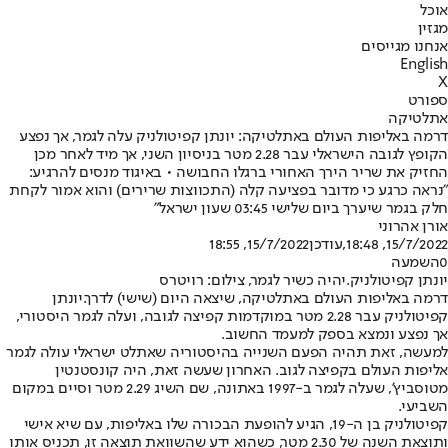
אוכל
מגזין
אנחנו מגייסים
English
X
ספורט
אתלטיקה
דרמה באליפות העולם באתלטיקה: יונתן קפיטולניק עלה לגמר, אך נפצע
הקופץ לגובה הישראלי עבר 2.28 מטר בניסיון השני, אך מיד לאחר מכן
החזיק את שריר הירך האחורי ברגלו החבושה • באיגוד מנסים להרגיע:
"נראה כרגע כי מדובר בפציעה קלה (התכווצות שרירים) והוא אמור לקחת
חלק בגמר שיערך ביום שלישי 03:45 שעון ישראל"
אורן אהרוני
15/7/2022, 18:48
,עודכן
15/7/2022, 18:55
0
השמעה
יונתן קפיטולניק.יהיה כשיר לגמר, צילום: רויטרס
דרמה באליפות העולם באתלטיקה, שיצאה היום (שישי) לדרך.
יונתן
קפיטולניק עבר 2.28 מטר במוקדמות קפיצה לגובה, ועלה לגמר היסטורי,
אך נפצע ונמצא בספק למעמד החשוב.
למעשה, זאת תהיה הפעם השנייה בהיסטוריה שאתלט ישראלי עולה לגמר
אליפות העולם בקפיצה לגוב. האחרון שעשה זאת, היה קונסטנטין
מטוסביץ', שעלה לגמר ב-1997 באתונה, שם השיג 2.29 מטר וסיים במקום
השביעי.
קפיטולניק בן ה-19, הגיע להופעת הבכורה שלו באליפות, עם שיא אישי
ותוצאת השנה של 2.30 מטר, כשהוא ידע שהשוואת תוצאה זו, תכניס אותו