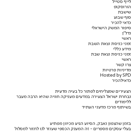
לייף סטייל
הורוסקופ
שישבת
סוף שבוע
כדאי להכיר
סיפור המשק הישראלי
נדל"ן
ראשי
זמני כניסת וצאת השבת
מידע כללי
זמני כניסת וצאת שבת
ראשי
צרו קשר
מדיניות פרטיות
Hosted by SPD
כדאי
להכיר
הצעירים שמצליחים לפתור כל בעיה מדעית
נבחרת ישראל הצעירה במדעים מעניקה חוויה שהיא הרבה מעבר
ללימודים
בשיתוף מרכז מדעני העתיד
בזמן שהצפון נאבק, הסיוע הגיע מכיוון מפתיע
בעלי עסקים מספרים - זה המענק הכספי שעוזר לנו לחזור למסלול