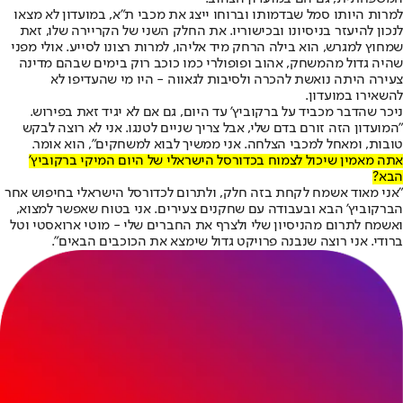
למרות היותו סמל שבדמותו וברוחו ייצג את מכבי ת"א, במועדון לא מצאו
לנכון להיעזר בניסיונו ובכישוריו. את החלק השני של הקריירה שלו, זאת
שמחוץ למגרש, הוא בילה הרחק מיד אליהו, למרות רצונו לסייע. אולי מפני
שהיה גדול מהמשחק, אהוב ופופולרי כמו כוכב רוק בימים שבהם מדינה
צעירה היתה נואשת להכרה ולסיבות לגאווה - היו מי שהעדיפו לא
להשאירו במועדון.
ניכר שהדבר מכביד על ברקוביץ' עד היום, גם אם לא יגיד זאת בפירוש.
"המועדון הזה זורם בדם שלי, אבל צריך שניים לטנגו. אני לא רוצה לבקש
טובות, ומאחל למכבי הצלחה. אני ממשיך לבוא למשחקים", הוא אומר.
אתה מאמין שיכול לצמוח בכדורסל הישראלי של היום המיקי ברקוביץ'
הבא?
"אני מאוד אשמח לקחת בזה חלק, ולתרום לכדורסל הישראלי בחיפוש אחר
הברקוביץ' הבא ובעבודה עם שחקנים צעירים. אני בטוח שאפשר למצוא,
ואשמח לתרום מהניסיון שלי ולצרף את החברים שלי - מוטי ארואסטי וטל
ברודי. אני רוצה שנבנה פרויקט גדול שימצא את הכוכבים הבאים".