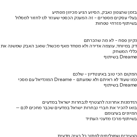
בזמן שהצפון נאבק, הסיוע הגיע מכיוון מפתיע
בעלי עסקים מספרים - זה המענק הכספי שעוזר לנו לחזור למסלול
בשיתוף מזרחי טפחות
נקיון פסח - לא מה שהכרתם
דק במיוחד, עוצמה אדירה ולא מפחד מאף מכשול: שואב האבק שמשנה את
כללי המשחק
בשיתוף Dreame
המקום הכי טוב באיצטדיון - שלכם
המונדיאל עם מסכי Dreame - כמו שעוד לא ראיתם ולא שמעתם
בשיתוף Dreame
הזדמנות אחרונה להצטרף לנבחרות ישראל במדעים
בואו להכיר את חברי נבחרות ישראל במדעים שכבר מחכים לכם –
המיונים בעיצומם
בשיתוף מרכז מדעני העתיד
הצעירים שמצליחים לפתור כל בעיה מדעית