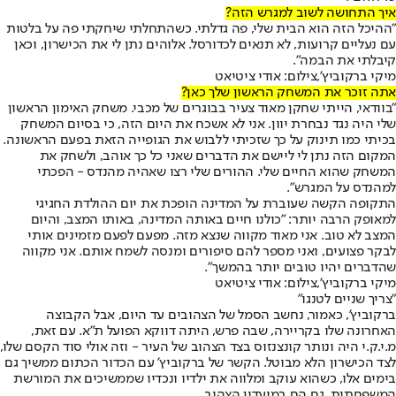
איך התחושה לשוב למגרש הזה?
"ההיכל הזה הוא הבית שלי, פה גדלתי. כשהתחלתי שיחקתי פה על בלטות
עם נעליים קרועות, לא תנאים לכדורסל. אלוהים נתן לי את הכישרון, וכאן
קיבלתי את הבמה".
מיקי ברקוביץ',צילום: אודי ציטיאט
אתה זוכר את המשחק הראשון שלך כאן?
"בוודאי, הייתי שחקן מאוד צעיר בבוגרים של מכבי. משחק האימון הראשון
שלי היה נגד נבחרת יוון. אני לא אשכח את היום הזה, כי בסיום המשחק
בכיתי כמו תינוק על כך שזכיתי ללבוש את הגופייה הזאת בפעם הראשונה.
המקום הזה נתן לי ליישם את הדברים שאני כל כך אוהב, ולשחק את
המשחק שהוא החיים שלי. ההורים שלי רצו שאהיה מהנדס - הפכתי
למהנדס על המגרש".
התקופה הקשה שעוברת על המדינה הופכת את יום ההולדת החגיגי
למאופק הרבה יותר: "כולנו חיים באותה המדינה, באותו המצב, והיום
המצב לא טוב. אני מאוד מקווה שנצא מזה. מפעם לפעם מזמינים אותי
לבקר פצועים, ואני מספר להם סיפורים ומנסה לשמח אותם. אני מקווה
שהדברים יהיו טובים יותר בהמשך".
מיקי ברקוביץ',צילום: אודי ציטיאט
"צריך שניים לטנגו"
ברקוביץ', כאמור, נחשב הסמל של הצהובים עד היום, אבל הקבוצה
האחרונה שלו בקריירה, שבה פרש, היתה דווקא הפועל ת"א. עם זאת,
מ.י.ק.י היה ונותר קונצנזוס בצד הצהוב של העיר - וזה אולי סוד הקסם שלו,
לצד הכישרון הלא מבוטל. הקשר של ברקוביץ' עם הכדור הכתום ממשיך גם
בימים אלו, כשהוא עוקב ומלווה את ילדיו ונכדיו שממשיכים את המורשת
המשפחתית, גם הם במועדון הצהוב.