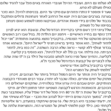
לא נעלמו גם היום, ועובדי ההיכל ועוברי האורח באים מכל עבר להגיד שלום
כאילו מעולם לא פרש.
שער 9 ומספר 9 נותרו מזוהים עם מיקי עד היום. בכניסתו להיכל, הוא נזכר
בערגה בערבים שבהם היה יוצא אל הרחוב לאחר ניצחונות גדולים ומתקבל
בכבוד של מלכים בידי מאות אוהדים, שביקשו ממנו לשמוע נאום ניצחון
בסיומו של כל משחק.
שלל ציוני דרך רשם מיקי בקריירת הכדורסל שלו, ובשבת הוא יגיע לציון
דרך נוסף גם בחייו האישיים - ויחגוג יום הולדת 70. בגיל שבו רוב האנשים
נהנים מהשקט של חיי הפנסיה, ברקוביץ' נמצא בתנועה מתמדת: "אני יכול
לחזור לשחק", הוא אומר בחיוך בראיון חגיגי ל"ישראל היום", וכשהוא אוחז
בכדור וצולף ללא קושי - נראה שלא הרבה השתנה. "זה כמו בית, לחזור
הביתה. פה גדלתי. אני בן 70? לא יכול להיות", הוא מוסיף בין קליעה
לקליעה, והחיוך שעל פניו נראה לפתע כמבטו של הילד בן ה־17 שזה עתה
עלה לבוגרים של קבוצת הכדורסל של מכבי ת"א.
מיקי ברקוביץ',צילום: אודי ציטיאט
"חלמתי לשחק על המגרש הזה"
ברקוביץ' היה ונותר עד היום הסמל הגדול ביותר של הצהובים, זיכרון
מתוק של ימים אחרים, כאלה שכבר לא יחזרו, עבור רבים מאוהדי הקבוצה
הוותיקים. ימים שבהם היה ערוץ אחד בטלוויזיה, שחקנים ישראלים היו
הכוכבים, והנאמנות והרגש לקבוצה השפיעו יותר מחופן דולרים. מיקי
ברקוביץ' של שנות ה־70 וה־80 היה סמל של דור שגדל עליו, ושמתבגר כעת
לצידו. "במשך הרבה שנים הייתי יכול לעזוב את מכבי - אבל לא עשיתי את
זה, ידעתי שמכבי היא הבית שלי. 16 שנים שיחקתי במועדון, ו־16 אליפויות
לקחתי כאן. כילד קטן חלמתי לשחק על המגרש הזה, והמציאות עלתה על
כל חלום".