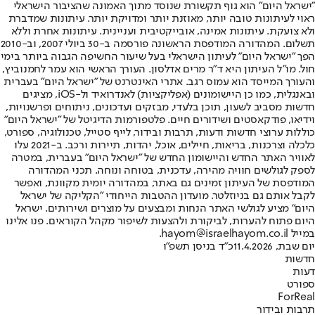
"ישראל היום" הוא גוף תקשורת שנוסד מתוך האמונה שהציבור הישראלי
ראוי לעיתונות טובה יותר, מאוזנת יותר ומדויקת יותר. עיתונות שמדברת
ולא צועקת. עיתונות אמינה, אובייקטיבית ועניינית. עיתונות אחרת וללא
תשלום. המהדורה המודפסת הראשונה פורסמה ב-30 ביולי 2007, וב-2010
הפך "ישראל היום" לעיתון הישראלי בעל שיעור החשיפה הגבוה ביותר בימי
חול. מו"ל העיתון היא ד"ר מרים אדלסון. העורך הראשי הוא עמר לחמנוביץ,
והעורך המייסד הוא עמוס רגב. אתרי האינטרנט של "ישראל היום" בעברית
ובאנגלית, כמו כן היישומונים (אפליקציות) לאנדרואיד ול-iOS, מציגים
חדשות מסביב לשעון, תוכן בלעדי, מבזקים ועדכונים, ניתוחים ופרשנויות,
וידיאו, פודקאסטים ושידורים חיים. פלטפורמות הדיגיטל של "ישראל היום"
כוללות ערוצי חדשות ודעות, תרבות ובידור, לייף סטייל, טכנולוגיה, ספורט,
כלכלה וצרכנות, בריאות, חיילים, אוכל, יהדות, תיירות ורכב. ב-2021 עלו
לאוויר האתר החדש והיישומון החדש של "ישראל היום" בעברית, במטרה
לספק לגולשים חוויה מהירה, עדכנית, בטוחה ונוחה. תכני המהדורה
המודפסת של העיתון זמינים גם באתר, במהדורה יומית מקוונת, ואפשר
לקבל אותם גם בניוזלטר. מועדון ההטבות הייחודי "הקליקה של ישראל
היום" מציע לגולשי האתר הנחות ומבצעים על מוצרים ושירותים. ישראל
היום פתוח להערות, לביקורת ולהצעות לשיפור מקהל הקוראים. פנו אלינו
במייל hayom@israelhayom.co.il.
יום שבת, 11.4.2026
כ"ד בניסן תשפ"ו
חדשות
דעות
ספורט
ForReal
תרבות ובידור