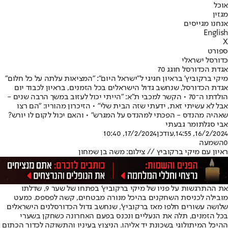
אוכל
מגזין
אנחנו מגייסים
English
X
ספורט
כדורסל ישראלי
אגדת הכדורסל חוגג 70
מיקי ברקוביץ' בראיון חגיגי ל"ישראל היום": "המציאות עלתה על כל חלום"
אגדת הכדורסל, שנחשב גדול הישראלים בכל הזמנים, בראיון לכבוד יום
הולדתו ה־70 • הקשר למכבי ת"א: "הייתי יכול לעזוב במשך הרבה שנים -
אבל לא עשיתי זאת, ידעתי שזה הבית שלי" • הזיכרון מהוריו: "הם רצו
שאהיה מהנדס - הפכתי למהנדס על המגרש" • והאם יכול לקום לו יורש?
אבי סגל
תומר גבעתי
16/2/2024, 14:55
,עודכן
17/2/2024, 10:40
0
השמעה
ראיון עם מיקי ברקוביץ // צילום: משה בן שמחון
את ההתרגשות על פניו של מיקי ברקוביץ' בפתחו של שער 9, שדלתו
מובילה לכניסת השחקנים בהיכל מנורה מבטחים, קשה לפספס. כמעט
שלושה עשורים חלפו מאז ברקוביץ', שנחשב גדול הכדורסלנים הישראלים
בכל הזמנים, תלה את הנעליים ונכנס בפעם האחרונה כשחקן בשערי
ההיכל המיתולוגי בשכונת יד אליהו. הניצוץ בעיניו והתשוקה לכדור הכתום