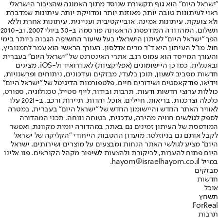
"ישראל היום" הוא גוף תקשורת שנוסד מתוך האמונה שהציבור הישראלי
ראוי לעיתונות טובה יותר, מאוזנת יותר ומדויקת יותר. עיתונות שמדברת
ולא צועקת. עיתונות אמינה, אובייקטיבית ועניינית. עיתונות אחרת וללא
תשלום. המהדורה המודפסת הראשונה פורסמה ב-30 ביולי 2007, וב-2010
הפך "ישראל היום" לעיתון הישראלי בעל שיעור החשיפה הגבוה ביותר בימי
חול. מו"ל העיתון היא ד"ר מרים אדלסון. העורך הראשי הוא עמר לחמנוביץ,
והעורך המייסד הוא עמוס רגב. אתרי האינטרנט של "ישראל היום" בעברית
ובאנגלית, כמו כן היישומונים (אפליקציות) לאנדרואיד ול-iOS, מציגים
חדשות מסביב לשעון, תוכן בלעדי, מבזקים ועדכונים, ניתוחים ופרשנויות,
וידיאו, פודקאסטים ושידורים חיים. פלטפורמות הדיגיטל של "ישראל היום"
כוללות ערוצי חדשות ודעות, תרבות ובידור, לייף סטייל, טכנולוגיה, ספורט,
כלכלה וצרכנות, בריאות, חיילים, אוכל, יהדות, תיירות ורכב. ב-2021 עלו
לאוויר האתר החדש והיישומון החדש של "ישראל היום" בעברית, במטרה
לספק לגולשים חוויה מהירה, עדכנית, בטוחה ונוחה. תכני המהדורה
המודפסת של העיתון זמינים גם באתר, במהדורה יומית מקוונת, ואפשר
לקבל אותם גם בניוזלטר. מועדון ההטבות הייחודי "הקליקה של ישראל
היום" מציע לגולשי האתר הנחות ומבצעים על מוצרים ושירותים. ישראל
היום פתוח להערות, לביקורת ולהצעות לשיפור מקהל הקוראים. פנו אלינו
במייל hayom@israelhayom.co.il.
מבזקים
חדשות
אוכל
תשחץ
ForReal
תרבות