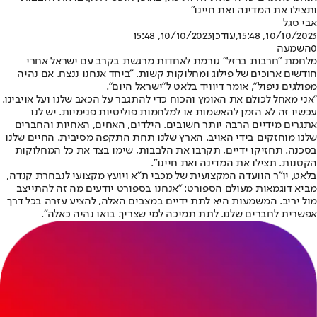
ותצילו את המדינה ואת חיינו"
אבי סגל
10/10/2023, 15:48
,עודכן
10/10/2023, 15:48
0
השמעה
מלחמת "חרבות ברזל" גורמת לאחדות מרגשת בקרב עם ישראל אחרי
חודשים ארוכים של פילוג ומחלוקות קשות. "ביחד אנחנו ננצח. אם נהיה
מפולגים ניפול", אומר דיוויד בלאט ל"ישראל היום".
"אני מאחל לכולם את האומץ והכוח כדי להתגבר על הכאב שלנו ועל אויבינו.
עכשיו זה לא הזמן להאשמות או למלחמות פוליטיות פנימיות. יש לנו
אתגרים מידיים הרבה יותר חשובים. הילדים, האחים, האחיות והחברים
שלנו מוחזקים בידי האויב. הארץ שלנו תחת התקפה מסיבית. החיים שלנו
בסכנה. תחזיקו ידיים, תקרבו את הלבבות, שימו בצד את כל המחלוקות
הקטנות. תצילו את המדינה ואת חיינו".
בלאט, יו"ר הוועדה המקצועית של מכבי ת"א ויועץ מקצועי לנבחרת קנדה,
מביא דוגמאות מעולם הספורט: "אנחנו בספורט יודעים מה זה להתייצב
מול יריב. המשמעות היא לתת ידיים במצבים האלה, להציע עזרה בכל דרך
אפשרית לחברים שלנו. לתת תמיכה למי שצריך. בואו נהיה כאלה".