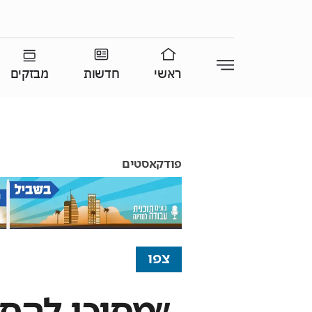
ראשי
חדשות
מבזקים
פודקאסטים
צפו
״מסוכן להס