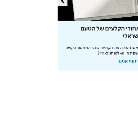
חורי הקלעים של הטעם
כך ירושלים ממציאה 
שראלי
מחדש
 אסם הפכה את תקופת הצנע והמחסור הקשה
לא רק קודש – המהפכה המודרני
ה-40 למותג לאומי?
מחזירה אותה לפסגת התיירות ה
תוף אסם
בשיתוף עיריית ירושלים