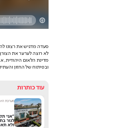
ובפיתוח של החזון והעתי
עוד כותרות
מערכת ספורט היום
|
13:42
מערכת היו
המעבר לווסטהאם
"אני תק
נסגר: פרטי העסקה של
לגור בת
מנור סולומון
ולא תאמ