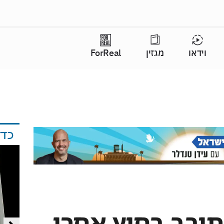
וידאו
מגזין
ForReal
כד
תובב בחוץ אחרי