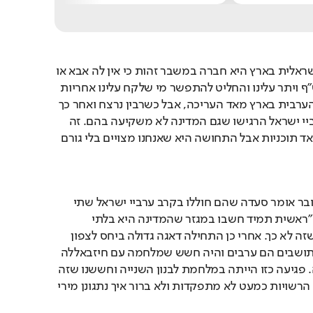
לדבריו החברה הערבית ישראלית בארץ היא חברה במשבר זהות כי אין לה אבא או 
אימא. "בהסכמי אוסלו אש"ף ויתר עלינו והחליט להתפשר מי שלקח עלינו אחריות 
היה יצחק רבין שהחברה הערבית בארץ מאד העריכה, אבל כשרבין נרצח ואחר כך 
עלה נתניהו לשלטון אז ערביי ישראל הרגישו שגם המדינה לא משקיעה בהם. זה 
המצב עד כה, יש הרבה מאד תוכניות אבל התחושה היא שאנחנו מצויים בלי גורם 
על אירועי השבעה באוקטובר אומר סעדה שהם חוללו בקרב ערביי ישראל שתי 
פעולות תודעתיות שונות. "ראשית תמיד חשבו במגזר שהמדינה היא בלתי 
מנוצחת ופתאום התברר שזה לא כך. אחרי כן התחילה דאגה גדולה ביחס לצפון 
הארץ. בצפון 60 אחוז מהתושבים הם ערבים והיה חשש שמלחמה עם חיזבאללה 
תפגע אנושות בציבור הזה. פגיעה כזו הייתה במלחמת לבנון השנייה וחששנו שזה 
יהיה גם כעת כשאין מיגון, הרשויות כמעט לא מתפקדות ולא ברור איך נתגונן מירי 