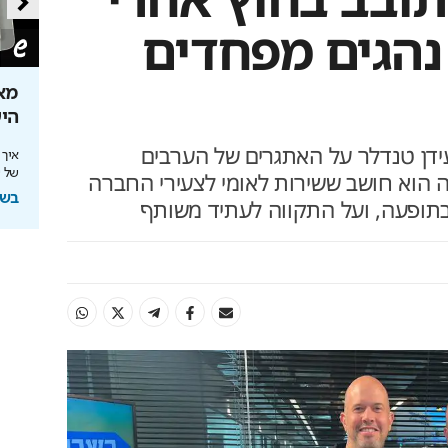
נהגים מפחדים
ירושלים 2040: העיר נערכת ל- 1.5
אתם עוד לא שם? הטיסה
מא
למונדיאל כבר יצאה
הי
ידן טנדלר על האתגרים של הערבים
להשארת
יונדאי לוקחת אתכם לבמה הכי גדולה בעולם
איך
של שנות 
 הוא חושב ששירות לאומי לצעירי החברה
בשיתוף יונדאי מבית כלמוביל
בשי
בתופעה, ועל התקווה לעתיד משותף