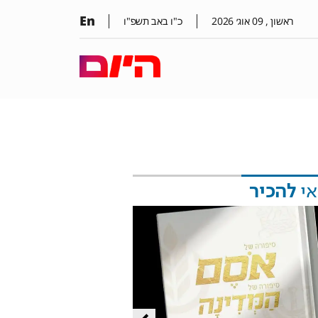
En
ראשון ,
09
אוג׳
2026
כ"ו באב תשפ"ו
אי
להכיר