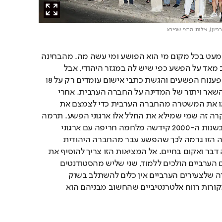
יון),
צילום: הרצי שפירא
״בחברה הערבית יודעים כמעט בכל מקום מי הוא הפושע ומי עשה מה. מהבחינה 
הזו למשטרה יש מידע טוב מאד על הפשע כפי שיש לה במגזר היהודי, אבל 
מבחינת ראיות משפטיות פענוח הפשעים והגשת כתבי אישום עומדים רק על 18 
אחוז. הסיבה לכך היא בין השאר ויתור של המדינה על החברה הערבית. אחרי 
מהומות שנת 2000 הוציאו את המשטרה מהחברה הערבית כדי לצמצם את 
החיכוך איתה. אבל מה שקרה זה שמי שמילא את החלל אלו ארגוני הפשע. תרמה 
לכך העובדה שהמשטרה בשנות ה-2000 קידשה מלחמה חריפה עם ארגוני 
הפשע היהודיים. ההשקעה הזו גרמה לכך שהפשע עבר מהחברה היהודית 
לחברה הערבית כי אין כזה דבר ואקום בחיים. אל המציאות הזו צריך להוסיף את 
העובדה שמעט מהצעירים הערביים הולכים ללמוד, שני שליש מהסטודנטים 
הערביים הם נשים, כך קורה שלצעירים הערביים אין כלים להשתלב בשוק 
העבודה. לכן הם פונים למקורות רווח אלטרנטיביים שהחשוב מבניהם הוא 