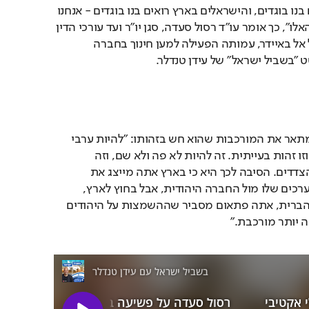
״הפלשתינים בעולם רואים בנו בוגדים, והישראלים בארץ רואים בנו בוגדים - אנחנו 
תקועים בין שני הקטבים האלו", כך אומר עו"ד רסול סעדה, סגן יו"ר ועד עורכי הדין 
בלשכת עורכי הדין ומנכ"ל אל באיידר, עמותה הפעילה למען חינוך בחברה 
 "בשביל ישראל" של עידן טנדלר.
Loaded
: 
Unmute
1.23%
בשיחה עם טנדלר סעדה מתאר את המורכבות שהוא חש בזהותו: "להיות ערבי 
פלשתיני ישראלי זה קשה וזו זהות בעייתית. זה להיות לא פה ולא שם, וזה 
להיתפס כבוגד על ידי כל הצדדים. הסיבה לכך היא כי בארץ אתה מייצג את 
המיעוט הפלשתיני ואת הערכים שלו מול החברה היהודית, אבל בחוץ לארץ, 
למשל בעמאן או בארצות הברית, אתה פתאום מסביר שההשמצות על היהודים 
 יותר מורכבת."