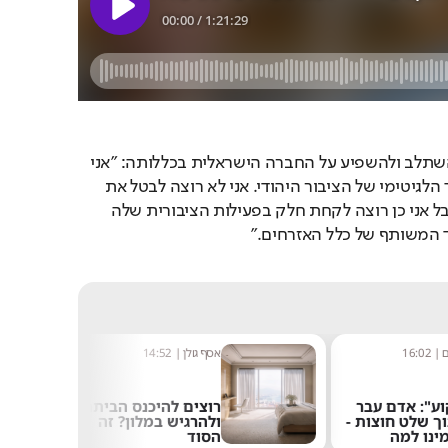
סעדה מדגיש את רצונו להשתלב ולהשפיע על החברה הישראלית בכללותה: "אני 
לא רוצה לערער את הצורך הלגיטימי של הציבור היהודי. אני לא רוצה לבטל את 
מדינת הלאום היהודית, אבל אני כן רוצה לקחת חלק בפעילות הציבורית שלה 
ד המשותף של כלל האזרחים."
ם
|
16:02
אסף גולן
|
14:52
וע": אדם עבר
רוצים להיכנס הביתה
וך שלט חוצות -
ולהרגיש במלון? זה
ינו למה
הסוד