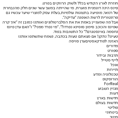
חוזרת לארץ הקודש בכלל ולשוק הרווקים בפרט.
פינס הינה דוגמנית מוערת, מי שהייתה במשך עשר שנים חלק מהנבחרת
של רנואר, מופיעה בתצוגות עולמיות,בעלת עסק למוצרי שיער עכשיו גם
פרזנטורית לרשת האופנה "עדיקה".
אבל מה שמעניין באמת את את הסלברטולוגים ואותנו כמובן זה "איך קרה
שפינס והכוכב סימון סוסינא נפרדו?", "מי נפרד ממני?" ו"האם עדן פינס
נחסמה באינסטגרם?" כל התשובות בפוד.
טעינו? נתקן! אם מצאתם טעות בכתבה, נשמח שתשתפו אותנו
האזנה לפודקאסטים
ערן סויסה
מדורים
ספורט
תרבות ובידור
לייף סטייל
אוכל
תיירות
טכנולוגיה ומדע
הורוסקופ
ForReal
מגזין השבוע
דעות
חדשות בארץ
חדשות בעולם
פוליטי
ביטחוני
חינוך