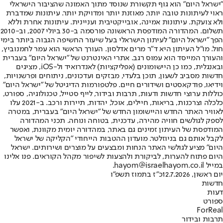
"ישראל היום" הוא גוף תקשורת שנוסד מתוך האמונה שהציבור הישראלי
ראוי לעיתונות טובה יותר, מאוזנת יותר ומדויקת יותר. עיתונות שמדברת
ולא צועקת. עיתונות אמינה, אובייקטיבית ועניינית. עיתונות אחרת וללא
תשלום. המהדורה המודפסת הראשונה פורסמה ב-30 ביולי 2007, וב-2010
הפך "ישראל היום" לעיתון הישראלי בעל שיעור החשיפה הגבוה ביותר בימי
חול. מו"ל העיתון היא ד"ר מרים אדלסון. העורך הראשי הוא עמר לחמנוביץ,
והעורך המייסד הוא עמוס רגב. אתרי האינטרנט של "ישראל היום" בעברית
ובאנגלית, כמו כן היישומונים (אפליקציות) לאנדרואיד ול-iOS, מציגים
חדשות מסביב לשעון, תוכן בלעדי, מבזקים ועדכונים, ניתוחים ופרשנויות,
וידיאו, פודקאסטים ושידורים חיים. פלטפורמות הדיגיטל של "ישראל היום"
כוללות ערוצי חדשות ודעות, תרבות ובידור, לייף סטייל, טכנולוגיה, ספורט,
כלכלה וצרכנות, בריאות, חיילים, אוכל, יהדות, תיירות ורכב. ב-2021 עלו
לאוויר האתר החדש והיישומון החדש של "ישראל היום" בעברית, במטרה
לספק לגולשים חוויה מהירה, עדכנית, בטוחה ונוחה. תכני המהדורה
המודפסת של העיתון זמינים גם באתר, במהדורה יומית מקוונת, ואפשר
לקבל אותם גם בניוזלטר. מועדון ההטבות הייחודי "הקליקה של ישראל
היום" מציע לגולשי האתר הנחות ומבצעים על מוצרים ושירותים. ישראל
היום פתוח להערות, לביקורת ולהצעות לשיפור מקהל הקוראים. פנו אלינו
במייל hayom@israelhayom.co.il.
יום ראשון, 12.7.2026
כ"ז בתמוז תשפ"ו
חדשות
דעות
ספורט
ForReal
תרבות ובידור