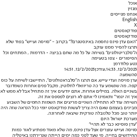
אוכל
מגזין
אנחנו מגייסים
English
X
פודקאסטים
פודקאסטים
"האם עדן פינס נחסמה באינסטגרם?" בקרוב - "סויסה ועייש" בפוד שלא
תרצו להסיר ממנו עוקב
ה"סלבריטולוגים" בשיחה על כל מה שחם בביצה • הדרמות , המתחים וכל
הסיפורים • צפו בטעימה
נטע פלודרמן
12/2/2023, 14:33
,עודכן
12/2/2023, 14:51
0
השמעה
ערן סויסה ועדי עייש, אם תרצו ה"סלבראטולוגים", התיישבו לשיחה על כוס
קפה. מה שנשמע עד כה טריוואלי לחלוטין, מקבל פנים אחרות כשמדובר
בשניים האלה. במילים אחרות, אתם יודעים איך זה מתחיל אבל לא ממש לא
איך זה יגמר" ותאמינו לי אתם לא רוצים לפספס את זה.
השיחה עוד לא התחילה השניים מריצים את השמות החמים של השבוע
מבינים בעצמם שאם היה צריך לעשות פודקאסט יומי ככל הנראה שזה היה
יותר טוב מכל טלנובלה טורקית שיצאה לאחרונה.
מערכת ישראל היום
"עדן סוסינא כבר לא תהיי"
סויסה ועייש עוצרים אצל עדן פינס, מה שלא מאוד מפתיע לאור כמות
החידושים בחייה. מי שעד לפני כמה ימים הייתה שגרירתנו באיטליה