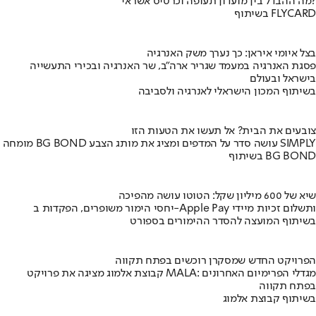
מה ההבדל בין מועדון תעופה וכרטיס אשראי?
בשיתוף FLYCARD
בצל איומי איראן: כך נערך משק האנרגיה
פסגת האנרגיה במעמד שגריר ארה"ב, שר האנרגיה ובכירי התעשייה
בישראל ובעולם
בשיתוף המכון הישראלי לאנרגיה ולסביבה
צובעים את הבית? אל תעשו את הטעות הזו
מומחה BG BOND עושה סדר על המדפים ומציג את מותג הצבע SIMPLY
בשיתוף BG BOND
שיא של 600 מיליון שקל: הטוטו עושה מהפיכה
יחסי הימור משופרים, הפקדות ב-Apple Pay ותשלום זכיות מיידי
בשיתוף המועצה להסדר ההימורים בספורט
הפרויקט החדש שמסקרן רוכשים בפתח תקווה
קבוצת אלמוג מציגה את פרויקט MALA: מגדלי הפרימיום האחרונים
בפתח תקווה
בשיתוף קבוצת אלמוג