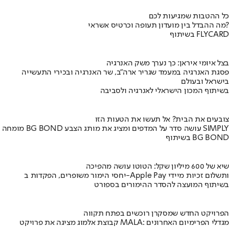
כל ההטבות שמגיעות לכם
מה ההבדל בין מועדון תעופה וכרטיס אשראי?
בשיתוף FLYCARD
בצל איומי איראן: כך נערך משק האנרגיה
פסגת האנרגיה במעמד שגריר ארה"ב, שר האנרגיה ובכירי התעשייה
בישראל ובעולם
בשיתוף המכון הישראלי לאנרגיה ולסביבה
צובעים את הבית? אל תעשו את הטעות הזו
מומחה BG BOND עושה סדר על המדפים ומציג את מותג הצבע SIMPLY
בשיתוף BG BOND
שיא של 600 מיליון שקל: הטוטו עושה מהפיכה
יחסי הימור משופרים, הפקדות ב-Apple Pay ותשלום זכיות מיידי
בשיתוף המועצה להסדר ההימורים בספורט
הפרויקט החדש שמסקרן רוכשים בפתח תקווה
קבוצת אלמוג מציגה את פרויקט MALA: מגדלי הפרימיום האחרונים