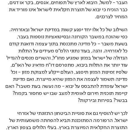
העבר - למשל, היבוא לארץ של תפוחים, אגסים, בקר או דגים, 
כבר הוכיח כי יבוא של תוצרת חקלאית לישראל אינו מוריד את 
המחיר לצרכנים.
השילוב של כל אלו יחד יפגע קשות במדינת ישראל ובאזרחיה. 
כפי שהוכח במשבר הקורונה ובסיטואציות נוספות בעבר, 
בשעת משבר - כל מדינה מתכנסת בתוך עצמה ודואגת קודם 
כל לאזרחיה. והנה, בעוד נתוני הלמ"ס מעידים על התלות 
הגדולה של ישראל במזון שמגיע מחו"ל, והשרים מנסים להגדיל 
עוד יותר את התלות ביבוא, מתפרסם דו"ח מדאיג של האו"ם, 
שלפיו זמינות המזון תיפגע, העולם ייקלע למצוקת מזון - וכל 
מדינה תשמור לעצמה את המזון שהיא מייצרת. ואם מדינת 
ישראל עומדת להתבסס על יבוא - מה נעשה בעת משבר? האם 
קיימת תוכנית חירום לאומית למצב שבו יש מחסור בקמח? 
בבשר? בפירות ובירקות?
לכך יש להוסיף גם את סוגיית הביטחון התזונתי של אזרחי 
ישראל. הרפורמה המתוכננת תביא להפחתה משמעותית של 
התוצרת החקלאית המיוצרת בארץ. בעלי הלולים בצפון הארץ, 