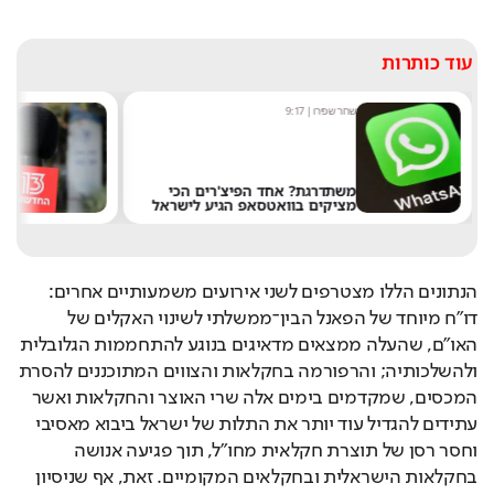
עוד כותרות
שחר שפירו
|
9:17
מערכ
משתדרגת? אחד הפיצ'רים הכי
מציקים בוואטסאפ הגיע לישראל
את 
הנתונים הללו מצטרפים לשני אירועים משמעותיים אחרים: 
דו"ח מיוחד של הפאנל הבין־ממשלתי לשינוי האקלים של 
האו"ם, שהעלה ממצאים מדאיגים בנוגע להתחממות הגלובלית 
ולהשלכותיה; והרפורמה בחקלאות והצווים המתוכננים להסרת 
המכסים, שמקדמים בימים אלה שרי האוצר והחקלאות ואשר 
עתידים להגדיל עוד יותר את התלות של ישראל ביבוא מאסיבי 
וחסר רסן של תוצרת חקלאית מחו"ל, תוך פגיעה אנושה 
בחקלאות הישראלית ובחקלאים המקומיים. זאת, אף שניסיון 