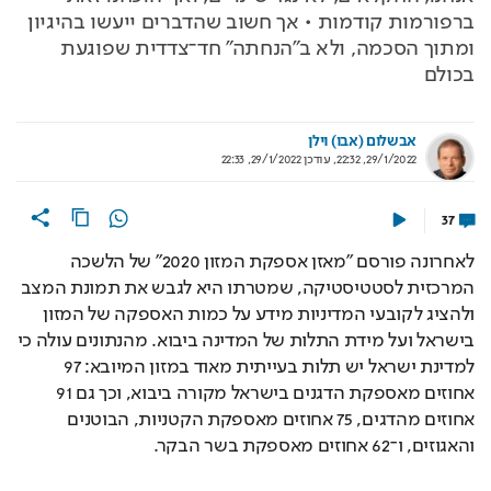
ברפורמות קודמות • אך חשוב שהדברים ייעשו בהיגיון
ומתוך הסכמה, ולא ב"הנחתה" חד־צדדית שפוגעת
בכולם
אבשלום (אבו) וילן
29/1/2022, 22:32
,
עודכן
29/1/2022, 22:33
37
לאחרונה פורסם "מאזן אספקת המזון 2020" של הלשכה 
המרכזית לסטטיסטיקה, שמטרתו היא לגבש את תמונת המצב 
ולהציג לקובעי המדיניות מידע על כמות האספקה של המזון 
בישראל ועל מידת התלות של המדינה ביבוא. מהנתונים עולה כי 
למדינת ישראל יש תלות בעייתית מאוד במזון המיובא: 97 
אחוזים מאספקת הדגנים בישראל מקורה ביבוא, וכך גם 91 
אחוזים מהדגים, 75 אחוזים מאספקת הקטניות, הבוטנים 
והאגוזים, ו־62 אחוזים מאספקת בשר הבקר.