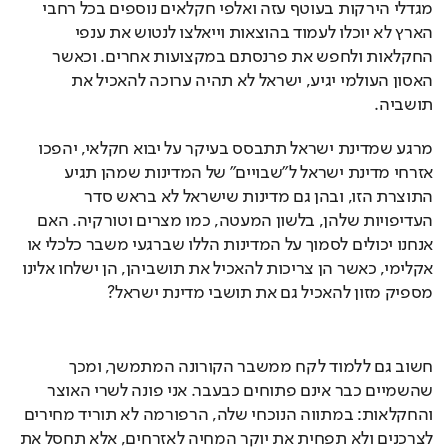
מגדלי הירקות בעוטף עזה ואלפי חקלאים נוספים בכל רחבי 
הארץ לא יוכלו לעמוד בהוצאות וייאלצו לנטוש את ענפי 
החקלאות ולחפש את פרנסתם במקצועות אחרים. וכאשר 
האסון העולמי יגיע, ישראל לא תהיה ערוכה להאכיל את 
תושביה.
מרגע שמדינת ישראל תתבסס בעיקר על יבוא חקלאי, יהפכו 
אזרחי מדינת ישראל ל"שבויים" של המדינות שמהן תגיע 
התוצרת הזו, ובהן גם מדינות שישראל לא בראש סדר 
העדיפויות שלהן, בלשון המעטה, כמו מצרים וטורקיה. האם 
אנחנו יכולים לסמוך על המדינות הללו שברגעי משבר כלכלי או 
אקלימי, כאשר הן צריכות להאכיל את תושביהן, הן ישלחו אלינו 
מספיק מזון להאכיל גם את תושבי מדינת ישראל?
חשוב גם ללמוד לקח ממשבר הקורונה המתמשך, ומכך 
שהשמיים כבר אינם פתוחים כבעבר. אני פונה לשרי האוצר 
והחקלאות: במתווה הנוכחי שלה, הרפורמה לא תוריד מחירים 
לצרכנים ולא תפחית את יוקר המחיה לאזרחים, אלא תחסל את 