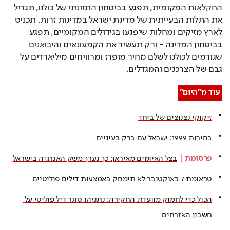
החקלאות המקומית, תפגע בביטחון התזונתי של כולנו, תגדיל 
את התלות הבעייתית של מדינת ישראל במדינות זרות, תכניס 
לארץ מזיקים ומחלות שיפגעו בגידולים המקומיים, תפגע 
בביטחון המדינה - ורק תעשיר את הקמעונאים והיבואנים 
שגורמים לכולנו לשלם מחיר מופרז ומרוויחים מיליארדים על 
גבם של הצרכנים והמגדלים.
עוד מ"היום"
זיקוקי נצנוצים של ביחד
בחירות 1999: ישראל עם ברק בעיניים
פרסומת
 | 
בצל האיומים מאיראן: כך נערך משק האנרגיה בישראל
טראומת 7 באוקטובר לא תימחק באמצעות דילים פוליטיים
הכול כדי לחמוק מוועדת החקירה: נתניהו סוגר דיל פוליטי על 
חשבון האזרחים