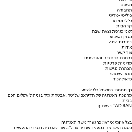
משפט
תחבורה
פוליטי-מדיני
כללי ומידע
דף הבית
זמני כניסת וצאת שבת
מגזין השבוע
בחירות 2026
אודות
צור קשר
נבחרת הכתבים והפרשנים
מדיניות פרטיות
הצהרת נגישות
תנאי שימוש
כדאי
להכיר
כך תחסכו בחשמל בלי להזיע
מהפכת האנרגיה של תדיראן: שליטה, אבטחת מידע וניהול אקלים חכם
בבית
בשיתוף TADIRAN
בצל איומי איראן: כך נערך משק האנרגיה
פסגת האנרגיה במעמד שגריר ארה"ב, שר האנרגיה ובכירי התעשייה