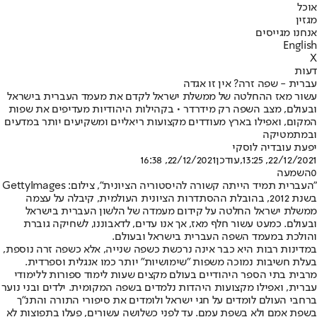
אוכל
מגזין
אנחנו מגייסים
English
X
דעות
עברית - שפה זרה? אין זו אגדה
עשור מאז ההחלטה של ממשלת ישראל לקדם את מעמד העברית בישראל
ובעולם, מצב השפה רק מידרדר • בקהילות היהודיות מעדיפים את שפות
המקום, ואפילו בארץ מעודדים מקצועות ריאליים ומשקיעים יותר במדעים
ובמתמטיקה
יפעת עובדיה לוסקי
22/12/2021, 13:25
,עודכן
22/12/2021, 16:38
0
השמעה
"העברית תמיד הייתה קשורה להיסטוריה הציונית", צילום: GettyImages
בשנת 2012, בהובלת ההסתדרות הציונית העולמית, קיבלה על עצמה
ממשלת ישראל החלטה על קידום מעמדה של הלשון העברית בישראל
ובעולם. כמעט עשור חלף מאז, אך אנו עדים, לדאבוננו, לשחיקה גוברת
והולכת במעמד השפה העברית בישראל ובעולם.
במדינות רבות היא כבר אינה נרכשת כשפה שנייה, אלא כשפה זרה נוספת,
בעלת חשיבות נמוכה משפות ״שימושיות״ יותר כמו אנגלית וספרדית.
מרבית בתי הספר היהודיים בעולם מקצים שעות לימוד ספורות ללימודי
עברית, ואפילו מקצועות היהדות נלמדים בשפה המקומית. ילדים ובני נוער
ברחבי העולם לומדים על חגי ישראל ולומדים את סיפורי התורה והתנ"ך
בשפת אמם ולא בשפת עמם. עד לפני כשלושה עשורים, פעלו בתפוצות לא