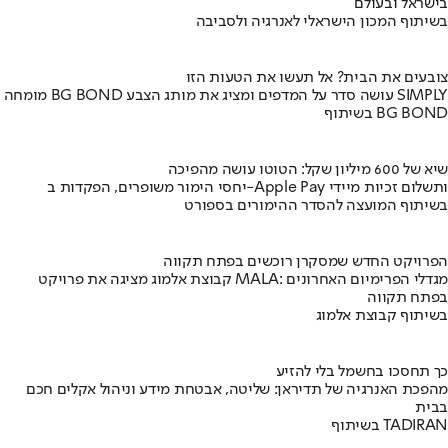
בישראל ובעולם
בשיתוף המכון הישראלי לאנרגיה ולסביבה
צובעים את הבית? אל תעשו את הטעות הזו
מומחה BG BOND עושה סדר על המדפים ומציג את מותג הצבע SIMPLY
בשיתוף BG BOND
שיא של 600 מיליון שקל: הטוטו עושה מהפיכה
יחסי הימור משופרים, הפקדות ב-Apple Pay ותשלום זכיות מיידי
בשיתוף המועצה להסדר ההימורים בספורט
הפרויקט החדש שמסקרן רוכשים בפתח תקווה
קבוצת אלמוג מציגה את פרויקט MALA: מגדלי הפרימיום האחרונים
בפתח תקווה
בשיתוף קבוצת אלמוג
כך תחסכו בחשמל בלי להזיע
מהפכת האנרגיה של תדיראן: שליטה, אבטחת מידע וניהול אקלים חכם
בבית
בשיתוף TADIRAN