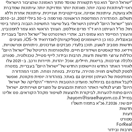
"ישראל היום" הוא גוף תקשורת שנוסד מתוך האמונה שהציבור הישראלי
ראוי לעיתונות טובה יותר, מאוזנת יותר ומדויקת יותר. עיתונות שמדברת
ולא צועקת. עיתונות אמינה, אובייקטיבית ועניינית. עיתונות אחרת וללא
תשלום. המהדורה המודפסת הראשונה פורסמה ב-30 ביולי 2007, וב-2010
הפך "ישראל היום" לעיתון הישראלי בעל שיעור החשיפה הגבוה ביותר בימי
חול. מו"ל העיתון היא ד"ר מרים אדלסון. העורך הראשי הוא עמר לחמנוביץ,
והעורך המייסד הוא עמוס רגב. אתרי האינטרנט של "ישראל היום" בעברית
ובאנגלית, כמו כן היישומונים (אפליקציות) לאנדרואיד ול-iOS, מציגים
חדשות מסביב לשעון, תוכן בלעדי, מבזקים ועדכונים, ניתוחים ופרשנויות,
וידיאו, פודקאסטים ושידורים חיים. פלטפורמות הדיגיטל של "ישראל היום"
כוללות ערוצי חדשות ודעות, תרבות ובידור, לייף סטייל, טכנולוגיה, ספורט,
כלכלה וצרכנות, בריאות, חיילים, אוכל, יהדות, תיירות ורכב. ב-2021 עלו
לאוויר האתר החדש והיישומון החדש של "ישראל היום" בעברית, במטרה
לספק לגולשים חוויה מהירה, עדכנית, בטוחה ונוחה. תכני המהדורה
המודפסת של העיתון זמינים גם באתר, במהדורה יומית מקוונת, ואפשר
לקבל אותם גם בניוזלטר. מועדון ההטבות הייחודי "הקליקה של ישראל
היום" מציע לגולשי האתר הנחות ומבצעים על מוצרים ושירותים. ישראל
היום פתוח להערות, לביקורת ולהצעות לשיפור מקהל הקוראים. פנו אלינו
במייל hayom@israelhayom.co.il.
יום שני, 6.7.2026
כ"א בתמוז תשפ"ו
חדשות
דעות
ספורט
ForReal
תרבות ובידור