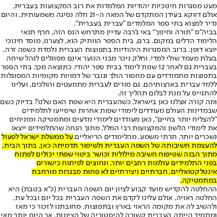
מעט מסגרות חינוכיות יהודיות המלמדות את רוב המקצועות בעברית,
אולם דווקא בעידן המתקדם של המאה ה-21 חלה נסיגה משמעותית, והיום
נדיר למצוא בתי ספר המלמדים "עברית בעברית".
בביה"ס "תורה וחינוך" באי ג'רבה עדיין מתרחש הנס הזה, חרף תנאי
הלימוד הדלים במקום. ברם, בית הספר הוותיק הוא, לצערנו, מוסד חינוכי
יוצא דופן. ברוב המסגרות היהודיות בתפוצות העברית נלמדת כשפה זרה,
בעלת מעמד שולי למדי, וחלק ניכר מבני הנוער אינם מסוגלים לנהל שיחה
בעברית גם לאחר 12 שנות לימוד בבית ספר יהודי. כתוצאה מכך, בתי הספר
בתפוצות מתמודדים עם מחסור הולך וגובר של דמויות מקומיות המסוגלות
ללמד עברית בארצותיהם. גם מורים לעברית מתמעטים והולכים, ועלינו
להתגייס על מנת לבלום תהליך זה.
ומה קורה אצלנו כאן בישראל, כשהעברית היא שפת האם שלנו? בדיוק כשם
שבמדינות העולם מעודדים לימודי שפות אחרות שיסייעו לתלמידים
"להצליח יותר בחיים", כאן מעודדים לימודי מדעים ומתמטיקה ומזניחים
את לימודי הלשון והמקצועות רבי המלל, מתוך הנחה שהתלמידים ייצאו
נשכרים יותר, תרתי משמע, מהלימודים הריאליים.
על ממשלת ישראל לפעול
להעצמת חשיבותה של השפה העברית ולשיפור תדמיתה כאן, בתוך הבית,
מתוך הבנה שטיפוח חשיבה מילולית וכושר ביטוי שפתי יכולים לפתוח
בפני התלמידים עולמות רחבים יותר, ונחוצים לפיתוח כישורים
אינטלקטואליים, חברתיים ויצירתיים לא פחות מבגרות מורחבת
במתמטיקה.
ההחלטה להקדיש מועד קבוע לציון יום השפה העברית (כ"א בטבת) היא
החלטה ראויה, אולם עלינו לקדם את השפה העברית בכל יום ובכל עת,
ולהשיב לה את מקומה הראוי בארץ ובתפוצות. מחובתנו לזכור כי מאז
ומתמיד הייתה העברית קשורה להיסטוריה של הציונות, אך היום יותר מאי