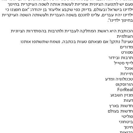
פעם יש לתנועה הציונית אחריות לעשות אותה לשפה העיקרית בחינוך
ילדינו בישראל ובעולם, בדיוק כפי שקבע אליעזר בן יהודה: "אם חפצנו כי
ילדינו יהיו עברים, עלינו לחנכם בשפה העברית ולעשותה השפה העיקרית
בחינוך ילדינו".
הכותבת היא ראשת המחלקה לעברית ולתרבות בהסתדרות הציונית
העולמית
טעינו? נתקן! אם מצאתם טעות בכתבה, נשמח שתשתפו אותנו
מדורים
ספורט
תרבות ובידור
לייף סטייל
אוכל
תיירות
טכנולוגיה ומדע
הורוסקופ
ForReal
מגזין השבוע
דעות
חדשות בארץ
חדשות בעולם
פוליטי
ביטחוני
חינוך
בריאות