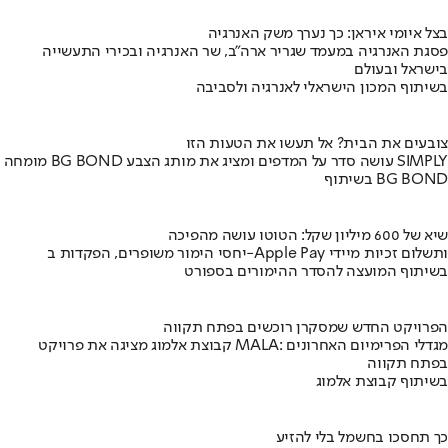
בצל איומי איראן: כך נערך משק האנרגיה
פסגת האנרגיה במעמד שגריר ארה"ב, שר האנרגיה ובכירי התעשייה
בישראל ובעולם
בשיתוף המכון הישראלי לאנרגיה ולסביבה
צובעים את הבית? אל תעשו את הטעות הזו
מומחה BG BOND עושה סדר על המדפים ומציג את מותג הצבע SIMPLY
בשיתוף BG BOND
שיא של 600 מיליון שקל: הטוטו עושה מהפיכה
יחסי הימור משופרים, הפקדות ב-Apple Pay ותשלום זכיות מיידי
בשיתוף המועצה להסדר ההימורים בספורט
הפרויקט החדש שמסקרן רוכשים בפתח תקווה
קבוצת אלמוג מציגה את פרויקט MALA: מגדלי הפרימיום האחרונים
בפתח תקווה
בשיתוף קבוצת אלמוג
כך תחסכו בחשמל בלי להזיע