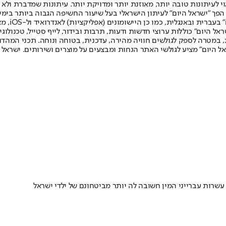
לעיתונות טובה יותר, מאוזנת יותר ומדויקת יותר. עיתונות שמדברת ולא צ
שלום. המהדורה המודפסת הראשונה פורסמה ב-30 ביולי 2007, וב-2010 הפך "ישראל היום" לעיתון הישראלי בעל שי
לחמנוביץ,
ל היום" כוללות ערוצי חדשות ודעות, תרבות ובידור, לייף סטייל, טכנולוגיה
ברית, במטרה לספק לגולשים חוויה מהירה, עדכנית, בטוחה ונוחה. תכני המה
ל היום" מציע לגולשי האתר הנחות ומבצעים על מוצרים ושירותים. ישראל 
שרות עברייני המין חשובה לה יותר מביטחונם של ילדי ישראל