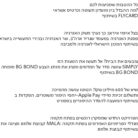
כל ההטבות שמגיעות לכם
מה ההבדל בין מועדון תעופה וכרטיס אשראי?
בשיתוף FLYCARD
בצל איומי איראן: כך נערך משק האנרגיה
פסגת האנרגיה במעמד שגריר ארה"ב, שר האנרגיה ובכירי התעשייה בישראל
בשיתוף המכון הישראלי לאנרגיה ולסביבה
צובעים את הבית? אל תעשו את הטעות הזו
מומחה BG BOND עושה סדר על המדפים ומציג את מותג הצבע SIMPLY
בשיתוף BG BOND
שיא של 600 מיליון שקל: הטוטו עושה מהפיכה
יחסי הימור משופרים, הפקדות ב-Apple Pay ותשלום זכיות מיידי
בשיתוף המועצה להסדר ההימורים בספורט
הפרויקט החדש שמסקרן רוכשים בפתח תקווה
קבוצת אלמוג מציגה את פרויקט MALA: מגדלי הפרימיום האחרונים בפתח תקווה
בשיתוף קבוצת אלמוג