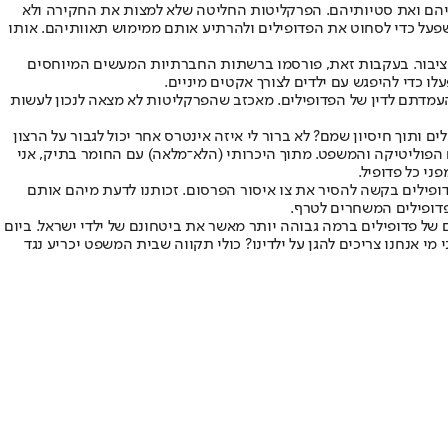
תיהם ואת סטיותיהם. הפרקליטות החליטה שלא למצות את החקירה ולא
שפעל כדי לסחוט את הפדופילים ולהרתיע אותם ממימוש תאוותיהם. אותו
שש לשלום הציבור. בעקבות זאת, פורסמו ברשתות החברתיות המעשים המיוחסים
ו כדי להיפגש עם ילדים לצורך אקטים מיניים.
מדתם לדין של הפדופילים. מאכזב שהפרקליטות לא מצאה לנכון לעשות
ותוך חיסיון שמם? לא ברור לי איזה אינטרס אחר יכול לגבור על הרצון
ם הפוליטיקה והמשפט. מתוך היכרותי (הלא־מלאה) עם החומר בתיק, אני
ני כל פדופיל.
פדופילים בקשה להסיר את צו איסור הפרסום. זכותנו לדעת מיהם אותם
 פדופילים המשחרים לטרף.
של פדופילים ברמה גבוהה יותר מאשר את ביטחונם של ילדי ישראל. ביום
י אנחנו צריכים להגן על ילדינו? כולי תקווה שבית המשפט יכריע נגד