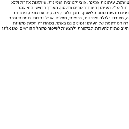
ועקת. עיתונות אמינה, אובייקטיבית ועניינית. עיתונות אחרת וללא
עור החשיפה הגבוה ביותר בימי חול. מו"ל העיתון היא ד"ר מרים אדלסון. העורך הראשי הוא עמר
 והעורך המייסד הוא עמוס רגב. אתרי האינטרנט של "ישראל היום" בעברית ובאנגלית, כמו כן היישומונים (אפליקציות) לאנדרואיד ול-iOS, מציגים חדשות מסביב לשעון, תוכן בלעדי, מבזקים ועדכונים, ניתוחים
, ספורט, כלכלה וצרכנות, בריאות, חיילים, אוכל, יהדות, תיירות ורכב.
דורה המודפסת של העיתון זמינים גם באתר, במהדורה יומית מקוונת,
היום פתוח להערות, לביקורת ולהצעות לשיפור מקהל הקוראים. פנו אלינו