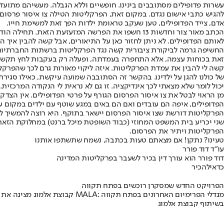
עשרות פדופילים מסתובבים בינינו. חופשיים וללא הגבלה. מעשיהם מתוע
להגיש כתבי אישום נגדם. במקום זאת, הפרקליטות הטילה צו איסור פרסום
אדם, צייד הפדופילים, טען שעקב טראומת ילדות הפך זאת למשימת חייו.
הכתב מאור צור וחדשות 13 חשפו את הפרשה המזעזעת 
לאותם הפדופילים. לא ניתן לחזור כאן על התיאורים, אבל קשה להבין איך 
החשיפה גרמה לביקורת ציבורית קשה נגד הפרקליטות ברשתות החברתיות.
זאת בכוחות עצמה, אלא התחפרה בעמדתה, ופעלה רק בעקבות לחץ תקשורת
קשה לי להבין את עמדת הפרקליטות. איזה ליקוי מאורות גרם לכך שהפרקליט
של כולנו להגן על ילדינו. בהקשר זה הסתובבה שמועה עיקשת, כאילו סגירת
יכול לומר שלא מצאתי לכך אינדיקציה. זו גם לא נראית לי הנקודה המרכזית. 
מן הראוי לבטל את צו איסור הפרסום הגורף על פרטי הפדופילים. אין הצדק
הפדופילים, איפה הם עובדים ואם הם באים במגע שוטף עם ילדים במקום עבוד
הפרקליטות דורשת שצו איסור הפרסום יישאר בתוקף. היא רוצה להמשיך לה
שני יכריע בית המשפט המחוזי (כבוד השופטת מיכל ברנט) במחלוקת הזאת. ה
הפרקליטות ויתיר את הפרסום.
טעינו? נתקן! אם מצאתם טעות בכתבה, נשמח שתשתפו אותנו
עו"ד דוד פורר
דוד פורר הוא עורך דין בכיר לשעבר בפרקליטות המדינה
כדאי
להכיר
הפרויקט החדש שמסקרן רוכשים בפתח תקווה
קבוצת אלמוג מציגה את פרויקט MALA: מגדלי הפרימיום האחרונים בפתח תקווה
בשיתוף קבוצת אלמוג