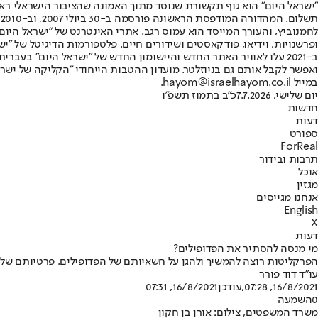
"ישראל היום" הוא גוף תקשורת שנוסד מתוך האמונה שהציבור הישראלי ראוי 
ת
ופרשנויות, וידיאו, פודקאסטים ושידורים חיים. פלטפורמות הדיגיטל של "ישרא
ב-2021 עלו לאוויר האתר החדש והיישומון החדש של "ישראל היום" בע
ואפשר לקבל אותם גם בניוזלטר. מועדון ההטבות הייחודי "הקליקה של ישרא
במייל hayom@israelhayom.co.il.
יום שלישי, 7.7.2026
כ"ב בתמוז תשפ"ו
חדשות
דעות
ספורט
ForReal
תרבות ובידור
אוכל
מגזין
אנחנו מגייסים
English
X
דעות
מי מנסה להסתיר את הפדופילים?
הפרקליטות רוצה להמשיך ולהגן על חשאיותם של הפדופילים. פרטיותם של ע
עו"ד דוד פורר
16/8/2021, 07:28
,עודכן
16/8/2021, 07:31
0
השמעה
משרד המשפטים, צילום: אורן בן חקון