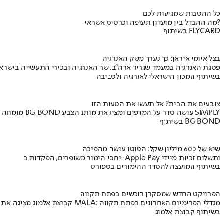
כל ההטבות שמגיעות לכם
מה ההבדל בין מועדון תעופה וכרטיס אשראי?
בשיתוף FLYCARD
בצל איומי איראן: כך נערך משק האנרגיה
פסגת האנרגיה במעמד שגריר ארה"ב, שר האנרגיה ובכירי התעשייה בישראל
בשיתוף המכון הישראלי לאנרגיה ולסביבה
צובעים את הבית? אל תעשו את הטעות הזו
מומחה BG BOND עושה סדר על המדפים ומציג את מותג הצבע SIMPLY
בשיתוף BG BOND
שיא של 600 מיליון שקל: הטוטו עושה מהפיכה
יחסי הימור משופרים, הפקדות ב-Apple Pay ותשלום זכיות מיידי
בשיתוף המועצה להסדר ההימורים בספורט
הפרויקט החדש שמסקרן רוכשים בפתח תקווה
קבוצת אלמוג מציגה את פרויקט MALA: מגדלי הפרימיום האחרונים בפתח תקווה
בשיתוף קבוצת אלמוג