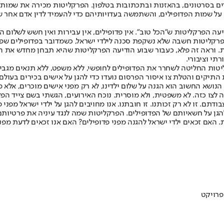
דים בסרטונים, בהאזנות ובתכתובות בטלפון. הפרקליטות מכירה את שמו
 על שמות הפדופילים, והשתמשה בעדויותיהם כדי להעמיד לדין אדם אחר 
הזאת. תחילה הודיעה הפרקליטות ש"הכל טוב". אין פדופילים, אין עבירות ואין ח
הפרקליטות חשבה שלא נשקפת סכנה לילדי ישראל, כשמדובר בפדופילים שפעל
 וראה זה פלא, כעבור שבוע הודיעה הפרקליטות שהיא תבחן מחדש את הע
י וציבורי.
ות החליטה לשחרר את הפדופילים לחופשי, ללא משפט, ללא תנאים מגבילים 
 התיקים והטלת צו איסור הפרסום נועדו כדי להגן על אישים בכירים בעול
הנושא החשוב הוא הגנה על שלום ילדינו, לא רק מפני אישים מוכרים, אלא מפ
ה לצו כזה. לא משפטית, ולא מוסרית. נוכח האירועים, הגשתי בשם צייד ה
תם. זו לא רק זכותנו. זו חובתנו. אנו מחויבים להגן על ילדי ישראל מפני
גן על חשאיותם של הפדופילים. הפרקליטות שמה לנגד עיניה את פרטיותם 
אם זכאים ילדי ישראל להגנה מפני פדופילים? האם אנו זכאים לדעת מפני מ