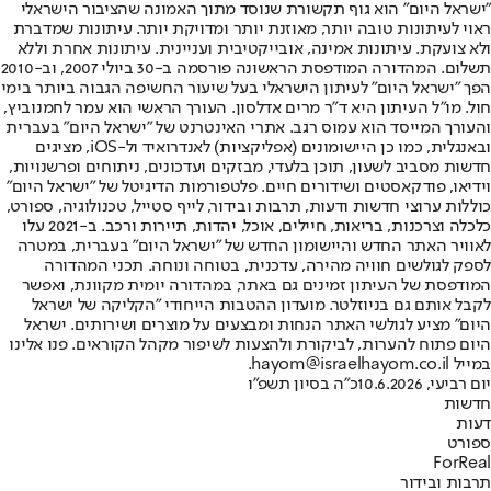
"ישראל היום" הוא גוף תקשורת שנוסד מתוך האמונה שהציבור הישראלי
ראוי לעיתונות טובה יותר, מאוזנת יותר ומדויקת יותר. עיתונות שמדברת
ולא צועקת. עיתונות אמינה, אובייקטיבית ועניינית. עיתונות אחרת וללא
תשלום. המהדורה המודפסת הראשונה פורסמה ב-30 ביולי 2007, וב-2010
הפך "ישראל היום" לעיתון הישראלי בעל שיעור החשיפה הגבוה ביותר בימי
חול. מו"ל העיתון היא ד"ר מרים אדלסון. העורך הראשי הוא עמר לחמנוביץ,
והעורך המייסד הוא עמוס רגב. אתרי האינטרנט של "ישראל היום" בעברית
ובאנגלית, כמו כן היישומונים (אפליקציות) לאנדרואיד ול-iOS, מציגים
חדשות מסביב לשעון, תוכן בלעדי, מבזקים ועדכונים, ניתוחים ופרשנויות,
וידיאו, פודקאסטים ושידורים חיים. פלטפורמות הדיגיטל של "ישראל היום"
כוללות ערוצי חדשות ודעות, תרבות ובידור, לייף סטייל, טכנולוגיה, ספורט,
כלכלה וצרכנות, בריאות, חיילים, אוכל, יהדות, תיירות ורכב. ב-2021 עלו
לאוויר האתר החדש והיישומון החדש של "ישראל היום" בעברית, במטרה
לספק לגולשים חוויה מהירה, עדכנית, בטוחה ונוחה. תכני המהדורה
המודפסת של העיתון זמינים גם באתר, במהדורה יומית מקוונת, ואפשר
לקבל אותם גם בניוזלטר. מועדון ההטבות הייחודי "הקליקה של ישראל
היום" מציע לגולשי האתר הנחות ומבצעים על מוצרים ושירותים. ישראל
היום פתוח להערות, לביקורת ולהצעות לשיפור מקהל הקוראים. פנו אלינו
במייל hayom@israelhayom.co.il.
יום רביעי, 10.6.2026
כ"ה בסיון תשפ"ו
חדשות
דעות
ספורט
ForReal
תרבות ובידור