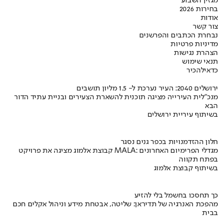
מגזין השבוע
בחירות 2026
אודות
צור קשר
נבחרת הכתבים והפרשנים
מדיניות פרטיות
הצהרת נגישות
תנאי שימוש
כדאי
להכיר
ירושלים 2040: העיר נערכת ל- 1.5 מליון תושבים
מנכ"לית העירייה מציגה תוכנית להשארת הצעירים ובניית עתיד הדור
הבא
בשיתוף עיריית ירושלים
חלון ההזדמנויות בכפר גנים נסגר
קבוצת אלמוג מציגה את פרויקט MALA: מגדלי הפרימיום האחרונים
בפתח תקווה
בשיתוף קבוצת אלמוג
כך תחסכו בחשמל בלי להזיע
מהפכת האנרגיה של תדיראן: שליטה, אבטחת מידע וניהול אקלים חכם
בבית