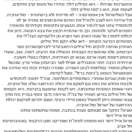
והמערכות שניהלו - הוא כמיליון דולר. מחירו של מטוס קרב מתקדם,
לעומת זאת, הוא כ־100 מיליון דולר.
אבל כשלישראל אין אסטרטגיה - לא מדינית ולא ביטחונית - מול אויביה,
וכל עניינה הוא לעכב ולהכיל את האיום שהם מציבים בפניה אך לא
להתמודד עימו ואף להסיר אותו, מבצעים ותקיפות נקודתיות מהאוויר
הופכים לעיקר ולמהות. וכך, מי שהזניח וקיצץ את צבא היבשה, ניוון את
יכולתו לתמרן אל שטח האויב ואף הוציא מן הלקסיקון הצה"לי את
המונחים הכרעה וניצחון - דאג שלא יוקם חיל טילים.
האחרון שניסה להקים חיל טילים היה
אביגדור ליברמן
כשכיהן כשר
הביטחון, אלא שהמערכת הצבאית הכשילה את הרעיון. דומה, אגב, ששרי
ביטחון דוגמת משה ארנס, שבאו מן האזרחות, התגלו כבעלי חשיבה
יצירתית הרבה יותר מהגנרלים. אפילו לשר הביטחון עמיר פרץ, שנכשל
כישלון מחפיר במלחמת לבנון השנייה, שמורה נקודת זכות כמי שזיהה את
הפוטנציאל הטמון ב
"כיפת ברזל"
, ופעל לקדמה.
אין ספק שביום שאחרי, כשתסתיים המלחמה, וצה"ל יתפנה להתחדש
ולבנות מחדש את כוחו וגם לשקם את יכולת ההרתעה שלנו מול אויבינו,
ראוי שאחת הסוגיות שתיבחנה, ויש לקוות שהפעם ברצינות, היא הקמתו
של חיל טילים בזרוע האוויר של צה"ל, שיהווה נדבך נוסף בבניין כוח מחץ
צבאי שאותו ניתן להפעיל באופן מיידי ורציף, ושגם יתרום לשיקום יכולת
ההרתעה של ישראל מול אויביה.
טעינו? נתקן! אם מצאתם טעות בכתבה, נשמח שתשתפו אותנו
פרופ' אייל זיסר
פרופ' אייל זיסר הוא מומחה למזה"ת ואפריקה וסגן הרקטור באוניברסיטת
תל אביב
אביגדור ליברמן
החות'ים בתימן
מלחמת חרבות ברזל
מתקפת טילים
פגיעת