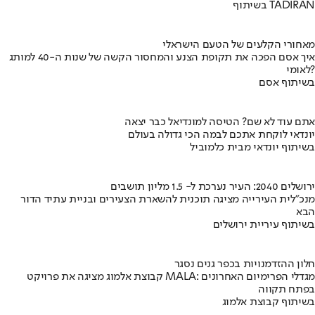
בשיתוף TADIRAN
מאחורי הקלעים של הטעם הישראלי
איך אסם הפכה את תקופת הצנע והמחסור הקשה של שנות ה-40 למותג
לאומי?
בשיתוף אסם
אתם עוד לא שם? הטיסה למונדיאל כבר יצאה
יונדאי לוקחת אתכם לבמה הכי גדולה בעולם
בשיתוף יונדאי מבית כלמוביל
ירושלים 2040: העיר נערכת ל- 1.5 מליון תושבים
מנכ"לית העירייה מציגה תוכנית להשארת הצעירים ובניית עתיד הדור
הבא
בשיתוף עיריית ירושלים
חלון ההזדמנויות בכפר גנים נסגר
קבוצת אלמוג מציגה את פרויקט MALA: מגדלי הפרימיום האחרונים
בפתח תקווה
בשיתוף קבוצת אלמוג