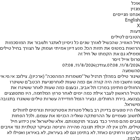
אוכל
מגזין
אנחנו מגייסים
English
X
דעות
הטובים לטילים
חיל האוויר, שהכשיל לאורך שנים כל ניסיון לאתגר ולשבור את המוסכמות
הרואות במטוס את חזות הכל, מנע דיון אמיתי ועמוק על הצורך בחיל טילים
וממילא גם את הקמתו של חיל זה
פרופ' אייל זיסר
11/8/2024, 07:08
,עודכן
11/8/2024, 07:08
0
השמעה
שיגור טילים במהלך תרגיל של "משמרות המהפכה" (ארכיון), צילום: אי.פי.אי
צאו וחשבו מה היה קורה אם כמה שעות לאחר
פגיעת הכטב"ם ששיגרו
החות'ים מתימן במרכז תל אביב
, ובעצם כמה שעות לאחר ששיגרו את
הטיל הראשון לעבר אילת כמה ימים לאחר פרוץ המלחמה, היו מתפוצצים
בצנעא, בירת החות'ים, ובעיר הנמל חודיידה עשרות טילים ששוגרו בתגובה
מישראל.
אלו היו פוגעים בדיוק רב בשלל מטרות אסטרטגיות וגורמים לחות'ים
לחשוב פעמיים על ההרפתקה שאליה הכניסו את עצמם, ולכל הפחות
גובים מהם מחיר כבד בעבור תוקפנותם. אלא שלישראל אין כידוע חיל
טילים, ולכן אין לה יכולת תגובה מהירה ורציפה ובעיקר קטלנית נגד אויבים
קרובים ורחוקים כאחד, לא בתימן וגם לא בעיראק, לא באיראן ואפילו לא
בלבנון.