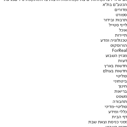
הכטב"ם בת"א
מדורים
ספורט
תרבות ובידור
לייף סטייל
אוכל
תיירות
טכנולוגיה ומדע
הורוסקופ
ForReal
מגזין השבוע
דעות
חדשות בארץ
חדשות בעולם
פוליטי
ביטחוני
חינוך
בריאות
משפט
תחבורה
פוליטי-מדיני
כללי ומידע
דף הבית
זמני כניסת וצאת שבת