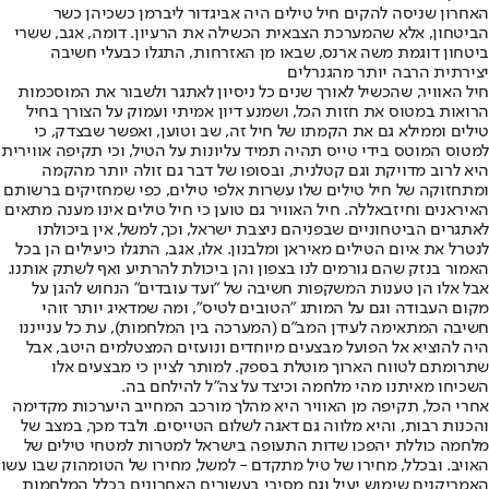
האחרון שניסה להקים חיל טילים היה אביגדור ליברמן כשכיהן כשר
הביטחון, אלא שהמערכת הצבאית הכשילה את הרעיון. דומה, אגב, ששרי
ביטחון דוגמת משה ארנס, שבאו מן האזרחות, התגלו כבעלי חשיבה
יצירתית הרבה יותר מהגנרלים
חיל האוויר, שהכשיל לאורך שנים כל ניסיון לאתגר ולשבור את המוסכמות
הרואות במטוס את חזות הכל, ושמנע דיון אמיתי ועמוק על הצורך בחיל
טילים וממילא גם את הקמתו של חיל זה, שב וטוען, ואפשר שבצדק, כי
למטוס המוטס בידי טייס תהיה תמיד עליונות על הטיל, וכי תקיפה אווירית
היא לרוב מדויקת וגם קטלנית, ובסופו של דבר גם זולה יותר מהקמה
ומתחזוקה של חיל טילים שלו עשרות אלפי טילים, כפי שמחזיקים ברשותם
האיראנים וחיזבאללה. חיל האוויר גם טוען כי חיל טילים אינו מענה מתאים
לאתגרים הביטחוניים שבפניהם ניצבת ישראל, וכך, למשל, אין ביכולתו
לנטרל את איום הטילים מאיראן ומלבנון. אלו, אגב, התגלו כיעילים הן בכל
האמור בנזק שהם גורמים לנו בצפון והן ביכולת להרתיע ואף לשתק אותנו.
אבל אלו הן טענות המשקפות חשיבה של "ועד עובדים" הנחוש להגן על
מקום העבודה וגם על המותג "הטובים לטיס", ומה שמדאיג יותר זוהי
חשיבה המתאימה לעידן המב"ם (המערכה בין המלחמות), עת כל ענייננו
היה להוציא אל הפועל מבצעים מיוחדים ונועזים המצטלמים היטב, אבל
שתרומתם לטווח הארוך מוטלת בספק. למותר לציין כי מבצעים אלו
השכיחו מאיתנו מהי מלחמה וכיצד על צה"ל להילחם בה.
אחרי הכל, תקיפה מן האוויר היא מהלך מורכב המחייב היערכות מקדימה
והכנות רבות, והיא מלווה גם דאגה לשלום הטייסים. ולבד מכך, במצב של
מלחמה כוללת יהפכו שדות התעופה בישראל למטרות למטחי טילים של
האויב. ובכלל, מחירו של טיל מתקדם - למשל, מחירו של הטומהוק שבו עשו
האמריקנים שימוש יעיל וגם מסיבי בעשורים האחרונים בכלל המלחמות