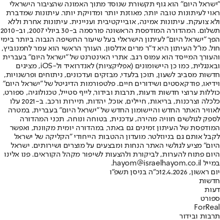
"ישראל היום" הוא גוף תקשורת שנוסד מתוך האמונה שהציבור הישראלי
ראוי לעיתונות טובה יותר, מאוזנת יותר ומדויקת יותר. עיתונות שמדברת
ולא צועקת. עיתונות אמינה, אובייקטיבית ועניינית. עיתונות אחרת וללא
תשלום. המהדורה המודפסת הראשונה פורסמה ב-30 ביולי 2007, וב-2010
הפך "ישראל היום" לעיתון הישראלי בעל שיעור החשיפה הגבוה ביותר בימי
חול. מו"ל העיתון היא ד"ר מרים אדלסון. העורך הראשי הוא עמר לחמנוביץ,
והעורך המייסד הוא עמוס רגב. אתרי האינטרנט של "ישראל היום" בעברית
ובאנגלית, כמו כן היישומונים (אפליקציות) לאנדרואיד ול-iOS, מציגים
חדשות מסביב לשעון, תוכן בלעדי, מבזקים ועדכונים, ניתוחים ופרשנויות,
וידיאו, פודקאסטים ושידורים חיים. פלטפורמות הדיגיטל של "ישראל היום"
כוללות ערוצי חדשות ודעות, תרבות ובידור, לייף סטייל, טכנולוגיה, ספורט,
כלכלה וצרכנות, בריאות, חיילים, אוכל, יהדות, תיירות ורכב. ב-2021 עלו
לאוויר האתר החדש והיישומון החדש של "ישראל היום" בעברית, במטרה
לספק לגולשים חוויה מהירה, עדכנית, בטוחה ונוחה. תכני המהדורה
המודפסת של העיתון זמינים גם באתר, במהדורה יומית מקוונת, ואפשר
לקבל אותם גם בניוזלטר. מועדון ההטבות הייחודי "הקליקה של ישראל
היום" מציע לגולשי האתר הנחות ומבצעים על מוצרים ושירותים. ישראל
היום פתוח להערות, לביקורת ולהצעות לשיפור מקהל הקוראים. פנו אלינו
במייל hayom@israelhayom.co.il.
יום ראשון, 12.4.2026
כ"ה בניסן תשפ"ו
חדשות
דעות
ספורט
ForReal
תרבות ובידור