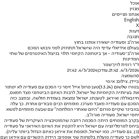
אוכל
מגזין
אנחנו מגייסים
English
X
דעות
תגובה
ארה"ב וסעודיה ישאירו אותנו בחוץ
בעולם אידיאלי עדיף היה שישראל תתחזק לפני גיבוש הסכם
ארה"ב־סעודיה • אך ביטחונה הקיומי תלוי בניצול האינטרסים של שתי
המדינות
ד"ר רונית לוין־שנור
4/3/2024, 21:42
,עודכן
4/3/2024, 21:42
0
השמעה
ביידן, צילום: אי.פי
בטורו שלשום (3.3.24)
טען פרופ' אייל זיסר כי הסכם עם סעודיה לא יפתור
את בעיותיה הקיומיות של ישראל
, לרבות האיום הביטחוני מצד חמאס,
חיזבאללה ואיראן. לטענתו, ישראל נמצאת בעמדת חולשה, ובמצב כזה
הסכם עם סעודיה מאבד מערכו. מומחים רבים סבורים אחרת. כך עלה
בוובינר שקיים פורום "היום שאחרי המלחמה" עם שבעה מומחים לנושא
יחסי ישראל, סעודיה וארה"ב.
בקרב המומחים היתה הסכמה רחבה שהמוטיבציה העיקרית של סעודיה
ביחס לנורמליזציה עם ישראל היא להקטין את האיום האיראני על סעודיה
(כן, גם סעודיה, כמו ישראל, תופסת את איראן כאיום הגדול ביותר עליה).
לשם כך סעודיה פועלת בלפחות שני אופנים: הידוק הקשרים עם איראן ועם