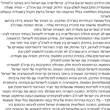
סין והידוק הקשרים עם ארה"ב. נורמליזציה עם ישראל היא בעיקר ה"מחיר"
שסעודיה מתבקשת לשלם עבור הידוק קשריה עם ארה"ב – מחיר שעלה
בעקבות המלחמה בגלל ההקצנה נגד ישראל בדעת הקהל בסעודיה ובעולם
הערבי.
ככל שמועד הבחירות בארה"ב מתקרב, כך הצורך של הנשיא ביידן בהישג
בינלאומי שישפר את סיכוייו בבחירות עולה - ואיתו הסכנה שארה"ב
תהדק קשרים עם סעודיה תוך השארת ישראל בחוץ
אם לא יקודם תהליך הנורמליזציה בין סעודיה לישראל בעתיד הנראה לעין -
ייתכנו שתי התפתחויות אפשריות, שתיהן מסוכנות לישראל: הראשונה
היא שעיכוב בחיזוק הקשרים בין סעודיה לארה"ב יקרב עוד יותר את
סעודיה לאיראן, דבר שיחזק את הציר האיראני־ג'יהאדיסטי שמאיים על
ישראל. השנייה היא שארה"ב לא תהיה מוכנה להמשיך לסכן את
האינטרסים שלה במזרח התיכון ותמשיך בהידוק יחסיה עם סעודיה,
בעודה משאירה את ישראל מחוץ לתהליך.
החמצת ההזדמנות להיות חלק מתהליך התקרבות בין ארה"ב לסעודיה
מסוכנת לישראל מכמה בחינות: האחת, נורמליזציה של יחסי ישראל
וסעודיה (המדינה העשירה ביותר באזורנו) קריטית לאינטגרציה של ישראל
במזרח התיכון, מכיוון שהיא המפתח לנורמליזציה עם מדינות ערביות
(ומוסלמיות) נוספות. אינטגרציה זו חשובה לישראל גם מבחינה ביטחונית
(חבירה למדינות נוספות שפועלות נגד הציר האיראני־ג'יהאדיסטי) וגם
מבחינה כלכלית. הסכנה השנייה היא שמהלך כזה יבטא את שבירת הקשר
ההדוק בין ישראל לארה"ב ויסמן לאויבותינו שבפעם הבאה שיתקפו, נעמוד
לבד - בלי רכבת אווירית וימית של ציוד צבאי ותחמושת ובלי שתי נושאות
מטוסים. הסכנה השלישית מהשארת ישראל מחוץ לגיבוש ההסכם בין
ארה"ב לסעודיה היא שלישראל לא תהיה יכולת להשפיע על ההסכם הזה,