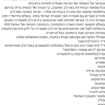
ובעיקר על השאלה של הפיכת סעודיה למדינה גרעינית.
ככל שמועד הבחירות בארה"ב מתקרב, כך הצורך של הנשיא ביידן בהישג
בינלאומי שישפר את סיכוייו בבחירות עולה - ואיתו הסכנה שארה"ב
תהדק קשרים עם סעודיה תוך השארת ישראל בחוץ. בעולם אידיאלי ייתכן
שעדיף היה כי ישראל תתחזק לפני שההסכם בין ארה"ב לסעודיה יתגבש.
בעולם המעשי, וזאת השורה התחתונה, ביטחונה הקיומי של ישראל תלוי
ביכולתה לנצל את האינטרסים של ארה"ב וסעודיה כדי להבטיח את מקומה
במזרח התיכון ואת ביטחונה בכל מרחביה.
טעינו? נתקן! אם מצאתם טעות בכתבה, נשמח שתשתפו אותנו
ד"ר רונית לוין־שנור
ד"ר לוין־שנור היא חברת סגל בפקולטה למשפטים באונ' ת"א וממייסדות
פורום "היום שאחרי המלחמה"
ארה"ב
מלחמת חרבות ברזל
סעודיה
מדורים
ספורט
דעות
תרבות ובידור
לייף סטייל
הורוסקופ
שישבת
סוף שבוע
כדאי להכיר
סיפור המשק הישראלי
נדל"ן
ראשי