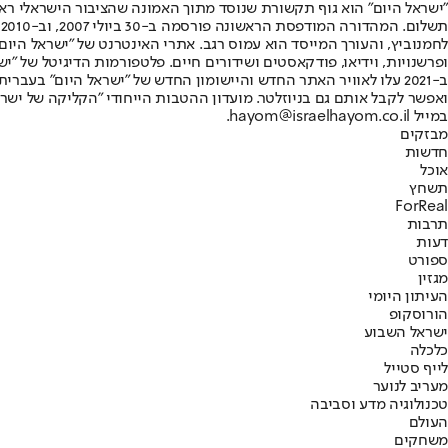
"ישראל היום" הוא גוף תקשורת שנוסד מתוך האמונה שהציבור הישראלי ראוי 
ת
ופרשנויות, וידיאו, פודקאסטים ושידורים חיים. פלטפורמות הדיגיטל של "ישרא
ב-2021 עלו לאוויר האתר החדש והיישומון החדש של "ישראל היום" בע
ואפשר לקבל אותם גם בניוזלטר. מועדון ההטבות הייחודי "הקליקה של ישרא
במייל hayom@israelhayom.co.il.
מבזקים
חדשות
אוכל
תשחץ
ForReal
תרבות
דעות
ספורט
מגזין
העיתון היומי
הורוסקופ
ישראל השבוע
כלכלה
לייף סטייל
מעריב לנוער
טכנולוגיה מדע וסביבה
העולם
משחקים