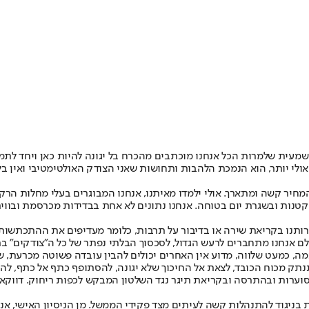
ת שלמרות הכל אנחנו מוכתבים מהכרח בל יגונה להיות כאן ויחד לתמיד.
י יותר, הוא הנמכת הלהבות ותחושות שאני הצודק האולטימטיבי ואין בלתי
המחיר קשה ומתארך. אולי ילמדו מאיתנו, אנחנו המבוגרים בעלי מחלות הר
ות ובשגרת יום בטוחה. אנחנו נתונים לא אחת בבדידות מכרסמת ובוויתור
ירותנו בקריאת שירה או בדיבור על תרבות, כלומר מעדיפים את ההתכתשות
ולם אנחנו מתחברים לרעש הגדול, לסכסוך הבלתי נפתר של כל ה"צודקים" בר
מה, כמעט שלווה, מדוע אין האחרים יכולים להבין עובדה פשוטה מכרעת, ש
ק מכוח הכובד, לצאת אל החיכוך שלא יגונה, להסתופף כתף אל כתף, לה
ת סוערות ובהתרסה ובקריאת תיגר נגד השלטון המבקש לכפות ריחוק. דווק
ניגוד להתנהלות קשה לעיתים מצד פקידי הממשל. מן הניסיון האישי, אני 