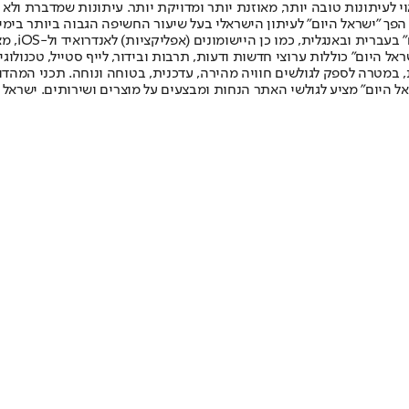
לעיתונות טובה יותר, מאוזנת יותר ומדויקת יותר. עיתונות שמדברת ולא צ
שלום. המהדורה המודפסת הראשונה פורסמה ב-30 ביולי 2007, וב-2010 הפך "ישראל היום" לעיתון הישראלי בעל שי
לחמנוביץ,
ל היום" כוללות ערוצי חדשות ודעות, תרבות ובידור, לייף סטייל, טכנולוגיה
ברית, במטרה לספק לגולשים חוויה מהירה, עדכנית, בטוחה ונוחה. תכני המה
ל היום" מציע לגולשי האתר הנחות ומבצעים על מוצרים ושירותים. ישראל 