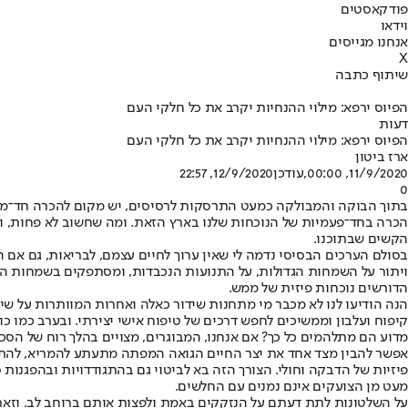
פודקאסטים
וידאו
אנחנו מגייסים
X
שיתוף כתבה
הפיוס ירפא: מילוי ההנחיות יקרב את כל חלקי העם
דעות
הפיוס ירפא: מילוי ההנחיות יקרב את כל חלקי העם
ארז ביטון
11/9/2020, 00:00
,עודכן
12/9/2020, 22:57
0
בתוך הבוקה והמבולקה כמעט התרסקות לרסיסים, יש מקום להכרה חד־משמעי
הכרה בחד־פעמיות של הנוכחות שלנו בארץ הזאת. ומה שחשוב לא פחות, ואול
הקשים שבתוכנו.
בסולם הערכים הבסיסי נדמה לי שאין ערוך לחיים עצמם, לבריאות, גם אם 
ויתור על השמחות הגדולות, על התנועות הנכבדות, ומסתפקים בשמחות הקטנ
הדורשים נוכחות פיזית של ממש.
הנה הודיעו לנו לא מכבר מי מתחנות שידור כאלה ואחרות המוותרות על ש
קיפוח ועלבון וממשיכים לחפש דרכים של טיפוח אישי יצירתי. ובערב כמו כ
מדוע הם מתלהמים כל כך? אם אנחנו, המבוגרים, מצויים בהלך רוח של הסכ
אפשר להבין מצד אחד את יצר החיים הגואה המפתה מתעתע להמריא, להתנת
פיזיות של הדבקה וחולי. הצורך הזה בא לביטוי גם בהתגודדויות ובהפגנו
מעט מן הצועקים אינם נמנים עם החלשים.
על השלטונות לתת דעתם על הנזקקים באמת ולפצות אותם ברוחב לב. וזאת ב