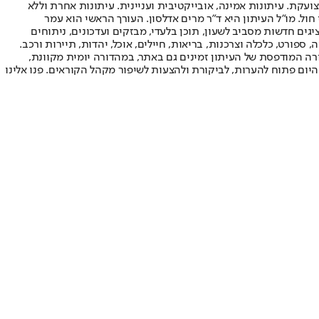
ועקת. עיתונות אמינה, אובייקטיבית ועניינית. עיתונות אחרת וללא
עור החשיפה הגבוה ביותר בימי חול. מו"ל העיתון היא ד"ר מרים אדלסון. העורך הראשי הוא עמר
 והעורך המייסד הוא עמוס רגב. אתרי האינטרנט של "ישראל היום" בעברית ובאנגלית, כמו כן היישומונים (אפליקציות) לאנדרואיד ול-iOS, מציגים חדשות מסביב לשעון, תוכן בלעדי, מבזקים ועדכונים, ניתוחים
, ספורט, כלכלה וצרכנות, בריאות, חיילים, אוכל, יהדות, תיירות ורכב.
דורה המודפסת של העיתון זמינים גם באתר, במהדורה יומית מקוונת,
היום פתוח להערות, לביקורת ולהצעות לשיפור מקהל הקוראים. פנו אלינו