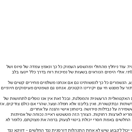
 עוד ניחלץ מהחולי ומהשסע העמוק כל כך ונאמץ עמדה של פיוס ושל
. אולי הימים הנוראים בשעות של נמיכות רוח בדרך כלל ייגעו בלב
קע, הנשמרים כל כך לנפשותינו גם אם אנחנו משלמים מחירים קשים של
 על מפגש חי עם יקירינו הקטנים. אנחנו גם נשמטים מעיסוקים חיוניים
 האקטואלית הרעשנית והמפלגת, ובכל זאת אין אנו נופלים לתחושות של
שתות ובתקשורת, ואין בליבנו אלא חמלה וצער, שהרי אם כולם צודקים, אז
שמירה על נבדלות פירושה ביטחון אישי והגנה על אחרים.
מריא לארצות רחוקות. הצורך הזה מטשטש ראייה נכוחה של אמיתות
א החלשים באמת חסרי יכולת ביטוי לצעוק ברמה את מצוקתם, כלומר לא
יכול לקבוע שיש לא אחת התנהלות דורסנית נגד החלשים - דווקא נגד