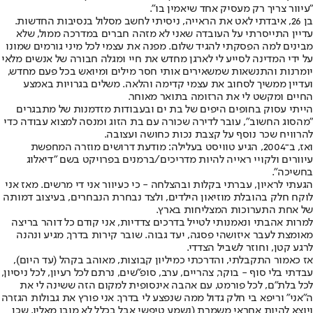
"עיוור צריך רק מעסיק אחד שיאמין בו".
בן 26, איבדתי לאט את הראייה, ניסיתי לחשב מסלול בנסיבות החדשות.
עדיין התייסרתי על העובדה שאני לא מזהה חברים במדרכה ממול, שלא
מבינים למה הפסקתי להגיד שלום. מפנה את עצמי לכל מיני גורמים שמונו
על ידי המדינה לסייע לי לארגן מחדש את חיי ומגלה חבורה של אנשים מלאי
יומרנות והתנשאות שמשאירים אותי חסר מילים ומיואש בכל פעם מחדש,
ועדיין ממשיך לסחוב את עצמי קדימה והלאה. משלים בגרויות באמצע
החיים ומקשט לי את הרזומה בתואר מאוחר.
הייתי עסוק בחופים היפים של בת ים ובעבודות מזדמנות של מתבגרים
"מהסוג החשוב", עובר לדירה שכורה עם בת הזוג ומנסה למצוא עבודה כדי
להרוויח שכר נוסף על קצבת נכות כחושה ועצובה.
ואז, ב־2004, הגיע טוויסט בעלילה: מודעת דרושים מוזרה המחפשת
עיוורים ולקויי ראייה להיות מדריכים/ברמנים בפרויקט בשם "דיאלוג
בחשיכה".
הגעתי לראיון, עברתי בקלות ובהצלחה - כי כעיוור אני די מרשים. מאז אני
לוקח חלק בהובלת מוזיאון הילדים, ולצד נבחרת הנבחרים, בעיצוב דמותה
של אחת התערוכות המצליחות בארץ.
למרות אהבתי ונאמנותי לטייל בדרכים צדדיות, אני קודם כל דוהר בריצה
מאומצת לעבר איזושהי פסגה, יעד גבוה. שובר קירות בדרך, מגיע ונהנה
לרגע קטן, וחוזר לשביל הצדדי.
אז כאמור התקבלתי, והדרכתי כמיליון קבוצות, מאוהב בקהל (עד היום),
עבדתי בלי סוף - בוקר, צהריים, ערב, סופ"שים, נרתם לכל רעיון, לכל ניסיון,
לכל בלת"ם, לכל פורמט, עם אהבה אינסופית למקום הזה ששינה לי את
ה"אני" וריפא בי חלק גדול ממה שנפצע לי בדרך. אני פורץ את גבולות הגזרה
ויוצא להיות אחראי משמרת (נשמע טיפשי אבל בכלל לא מובן מאליו, שכן