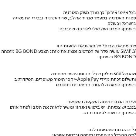
בצל איומי איראן: כך נערך משק האנרגיה
פסגת האנרגיה במעמד שגריר ארה"ב, שר האנרגיה ובכירי התעשייה
בישראל ובעולם
בשיתוף המכון הישראלי לאנרגיה ולסביבה
צובעים את הבית? אל תעשו את הטעות הזו
מומחה BG BOND עושה סדר על המדפים ומציג את מותג הצבע SIMPLY
בשיתוף BG BOND
שיא של 600 מיליון שקל: הטוטו עושה מהפיכה
יחסי הימור משופרים, הפקדות ב-Apple Pay ותשלום זכיות מיידי
בשיתוף המועצה להסדר ההימורים בספורט
ועידת הנגב: צמיחה השקעה והשפעה
בנגב יש צמיחה, יש ביקוש ואנחנו נמשיך לראות את הנגב ולפתח אותו
בשיתוף הרשות לפיתוח הנגב
כל ההטבות שמגיעות לכם
מה ההבדל בין מועדון תעופה וכרטיס אשראי?