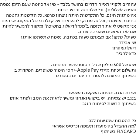
עיוורים ולקויי ראייה הדריכו בחושך בלבד - מין אקסיומה שעם הזמן נמסה
והפכה לשלולית), וכל שלב כזה נרכש בזכות.
אין מתנות חינם, כל התקדמות היתה ניצחון מרפא, כל הזדמנות נחטפה
בחיבוק עוצמתי, וכל זה מתנקז לרגע אחד של קבלת ניהול המקום. אז היום
אני מקשט לי את הרזומה ב"מנהל דיאלוג בחשיכה" ומקווה להמשיך להיות
שם לצד האנשים שאני כה אוהב.
טעינו? נתקן! אם מצאתם טעות בכתבה, נשמח שתשתפו אותנו
שי אבידר
דיאלוג
עיוורון
כדאי
להכיר
שיא של 600 מיליון שקל: הטוטו עושה מהפיכה
יחסי הימור משופרים, הפקדות ב-Apple Pay ותשלום זכיות מיידי
בשיתוף המועצה להסדר ההימורים בספורט
ועידת הנגב: צמיחה השקעה והשפעה
בנגב יש צמיחה, יש ביקוש ואנחנו נמשיך לראות את הנגב ולפתח אותו
בשיתוף הרשות לפיתוח הנגב
כל ההטבות שמגיעות לכם
מה ההבדל בין מועדון תעופה וכרטיס אשראי?
בשיתוף FLYCARD