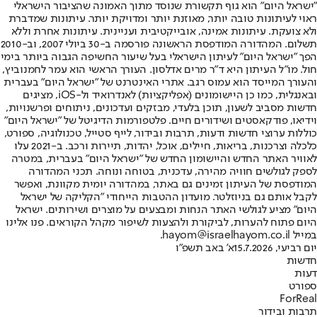
"ישראל היום" הוא גוף תקשורת שנוסד מתוך האמונה שהציבור הישראלי
ראוי לעיתונות טובה יותר, מאוזנת יותר ומדויקת יותר. עיתונות שמדברת
ולא צועקת. עיתונות אמינה, אובייקטיבית ועניינית. עיתונות אחרת וללא
תשלום. המהדורה המודפסת הראשונה פורסמה ב-30 ביולי 2007, וב-2010
הפך "ישראל היום" לעיתון הישראלי בעל שיעור החשיפה הגבוה ביותר בימי
חול. מו"ל העיתון היא ד"ר מרים אדלסון. העורך הראשי הוא עמר לחמנוביץ,
והעורך המייסד הוא עמוס רגב. אתרי האינטרנט של "ישראל היום" בעברית
ובאנגלית, כמו כן היישומונים (אפליקציות) לאנדרואיד ול-iOS, מציגים
חדשות מסביב לשעון, תוכן בלעדי, מבזקים ועדכונים, ניתוחים ופרשנויות,
וידיאו, פודקאסטים ושידורים חיים. פלטפורמות הדיגיטל של "ישראל היום"
כוללות ערוצי חדשות ודעות, תרבות ובידור, לייף סטייל, טכנולוגיה, ספורט,
כלכלה וצרכנות, בריאות, חיילים, אוכל, יהדות, תיירות ורכב. ב-2021 עלו
לאוויר האתר החדש והיישומון החדש של "ישראל היום" בעברית, במטרה
לספק לגולשים חוויה מהירה, עדכנית, בטוחה ונוחה. תכני המהדורה
המודפסת של העיתון זמינים גם באתר, במהדורה יומית מקוונת, ואפשר
לקבל אותם גם בניוזלטר. מועדון ההטבות הייחודי "הקליקה של ישראל
היום" מציע לגולשי האתר הנחות ומבצעים על מוצרים ושירותים. ישראל
היום פתוח להערות, לביקורת ולהצעות לשיפור מקהל הקוראים. פנו אלינו
במייל hayom@israelhayom.co.il.
יום רביעי, 15.7.2026
א' באב תשפ"ו
חדשות
דעות
ספורט
ForReal
תרבות ובידור