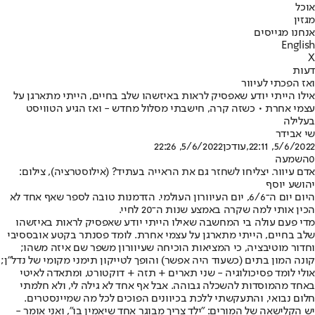
אוכל
מגזין
אנחנו מגייסים
English
X
דעות
ואז הפכתי לעיוור
אילו הייתי יודע שאפסיק לראות באיזשהו שלב בחיים, הייתי מתארגן על
עצמי אחרת • כשזה קרה, חישבתי מסלול מחדש - ואז הגיע הטוויסט
בעלילה
שי אבידר
5/6/2022, 22:11
,עודכן
5/6/2022, 22:26
0
השמעה
אדם עיוור. יצליחו לשחזר גם את הראייה בעתיד? (אילוסטרציה), צילום:
יהושע יוסף
היום יום ה־6/6, יום העיוורון העולמי. הזדמנות טובה לספר שאף אחד לא
הכין אותי למה שקרה באמצע שנות ה־20 לחיי.
מדי פעם עולה בי המחשבה שאילו הייתי יודע שאפסיק לראות באיזשהו
שלב בחיים, הייתי מתארגן על עצמי אחרת. לומד פסנתר בקטע אובססיבי
וחדור מוטיבציה, כי המציאות הוכיחה שעיוורון משפר שם איזה משהו;
קונה המון בתים (כשעוד היה אפשר) והופך לטייקון תימני מקומי של נדל"ן;
אולי לומד פסיכולוגיה - שני תארים + תזה + דוקטורט, ומתאדה לאיטי
באחד מהמוסדות להשכלה גבוהה. אבל אף אחד לא גילה לי, ולא חלמתי
חלום נבואי, והתעקשתי ללכת בכיוונים הפוכים לכל מה שמיינסטרים.
יש הקלישאה של המורים: "ילד צריך מבוגר אחד שיאמין בו", ואני אומר -