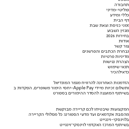
תחבורה
פוליטי-מדיני
כללי ומידע
דף הבית
זמני כניסת וצאת שבת
מגזין השבוע
בחירות 2026
אודות
צור קשר
נבחרת הכתבים והפרשנים
מדיניות פרטיות
הצהרת נגישות
תנאי שימוש
כדאי
להכיר
הזדמנות האחרונה להרוויח מגמר המונדיאל
יחסי הימור משופרים, הפקדות ב-Apple Pay ותשלום זכיות מיידי
בשיתוף המועצה להסדר ההימורים בספורט
המקצועות שיבטיחו לכם קריירה מבוקשת
מהסבת אקדמאים ועד מדעי הספורט: כל מסלולי הקריירה
בלוינסקי-וינגייט
בשיתוף המרכז האקדמי לוינסקי־וינגייט