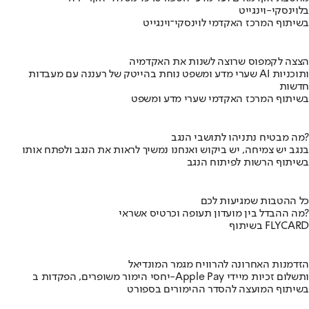
בלוינסקי-וינגייט
בשיתוף המרכז האקדמי לוינסקי־וינגייט
הצצה לקמפוס שרוצה לשנות את האקדמיה
שערי מדע ומשפט נוחת בהייטק של רעננה עם מעבדות AI ותוכניות
חדשות
בשיתוף המרכז האקדמי שערי מדע ומשפט
מה מבטיח נתניהו לתושבי הנגב?
בנגב יש צמיחה, יש ביקוש ואנחנו נמשיך לראות את הנגב ולפתח אותו
בשיתוף הרשות לפיתוח הנגב
כל ההטבות שמגיעות לכם
מה ההבדל בין מועדון תעופה וכרטיס אשראי?
בשיתוף FLYCARD
הזדמנות האחרונה להרוויח מגמר המונדיאל
יחסי הימור משופרים, הפקדות ב-Apple Pay ותשלום זכיות מיידי
בשיתוף המועצה להסדר ההימורים בספורט