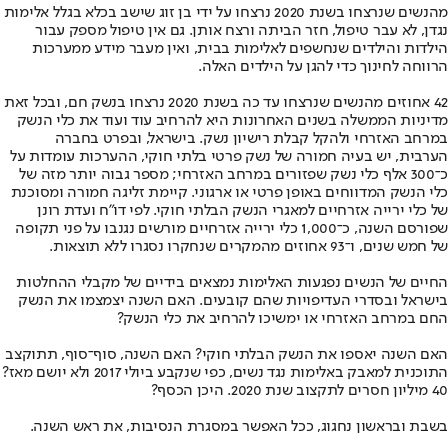
מהנשים שנרצחו בשנת 2020 נרצחו על ידי בן זוג שישב בכלא בגלל אלימות
נגדן, לא עבר טיפול, חזר הביתה ורצח אותן. גם אין טיפול מספק עבור
הילדות והילדים שנחשפים לאלימות בבית, ואין מעבר מידע ממערכות
הרווחה לחינוך כדי להגן על הילדים האלה.
42 אחוזים מהנשים שנרצחו עד כה בשנת 2020 נרצחו בנשק חם, ובכל זאת
מדיניות הממשלה בשנים האחרונות היא להרחיב עוד ועוד את כלי הנשק
במרחב האזרחי ולהקל קבלת רישיון נשק. בישראל, ובפרט בחברה
הערבית, יש בעיה חמורה של נשק פרטי בלתי חוקי, ההערכות עומדות על
כ־300 אלף כלי נשק שפזורים במרחב האזרחי; מספר גבוה יותר מזה של
כלי הנשק המדווחים באופן פרטי או ארגוני. קיימת זליגה חמורה ומסוכנת
של כלי ירייה אזרחיים למאגרי הנשק הבלתי חוקי. לפי דו"ח ועדת רונן
שפורסם השנה, כ־1,000 כלי ירייה אזרחיים מורשים נגנבו על פני תקופה
של חמש שנים, ו־93 אחוזים מהמקרים שנחקרו נסגרו ללא תוצאות.
החיים של הנשים נפגעות האלימות נמצאים בידיים של מקבלי ההחלטות
בישראל ובסדרי העדיפויות שהם קובעים. האם השנה יצמצמו את הנשק
החם במרחב האזרחי או ימשיכו להרחיב את כלי הנשק?
האם השנה יאספו את הנשק הבלתי חוקי? האם השנה, סוף־סוף, תתוקצב
התוכנית למאבק באלימות נגד נשים, כפי שנקבע ביולי 2017 ולא יושם מאז?
40 מיליון חסרים לתקצוב שנת 2020. היכן הכסף?
בשבת ובראשון נחגוג, ככל האפשר במסגרת הנסיבות, את ראש השנה.