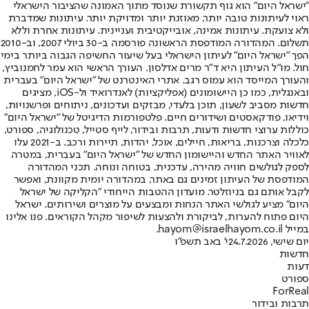
"ישראל היום" הוא גוף תקשורת שנוסד מתוך האמונה שהציבור הישראלי
ראוי לעיתונות טובה יותר, מאוזנת יותר ומדויקת יותר. עיתונות שמדברת
ולא צועקת. עיתונות אמינה, אובייקטיבית ועניינית. עיתונות אחרת וללא
תשלום. המהדורה המודפסת הראשונה פורסמה ב-30 ביולי 2007, וב-2010
הפך "ישראל היום" לעיתון הישראלי בעל שיעור החשיפה הגבוה ביותר בימי
חול. מו"ל העיתון היא ד"ר מרים אדלסון. העורך הראשי הוא עמר לחמנוביץ,
והעורך המייסד הוא עמוס רגב. אתרי האינטרנט של "ישראל היום" בעברית
ובאנגלית, כמו כן היישומונים (אפליקציות) לאנדרואיד ול-iOS, מציגים
חדשות מסביב לשעון, תוכן בלעדי, מבזקים ועדכונים, ניתוחים ופרשנויות,
וידיאו, פודקאסטים ושידורים חיים. פלטפורמות הדיגיטל של "ישראל היום"
כוללות ערוצי חדשות ודעות, תרבות ובידור, לייף סטייל, טכנולוגיה, ספורט,
כלכלה וצרכנות, בריאות, חיילים, אוכל, יהדות, תיירות ורכב. ב-2021 עלו
לאוויר האתר החדש והיישומון החדש של "ישראל היום" בעברית, במטרה
לספק לגולשים חוויה מהירה, עדכנית, בטוחה ונוחה. תכני המהדורה
המודפסת של העיתון זמינים גם באתר, במהדורה יומית מקוונת, ואפשר
לקבל אותם גם בניוזלטר. מועדון ההטבות הייחודי "הקליקה של ישראל
היום" מציע לגולשי האתר הנחות ומבצעים על מוצרים ושירותים. ישראל
היום פתוח להערות, לביקורת ולהצעות לשיפור מקהל הקוראים. פנו אלינו
במייל hayom@israelhayom.co.il.
יום שישי, 24.7.2026
י' באב תשפ"ו
חדשות
דעות
ספורט
ForReal
תרבות ובידור