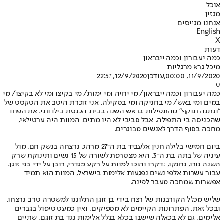
אוכל
מגזין
אנחנו מגייסים
English
X
דעות
כמה יעבורון וכמה ייבראון
מיכל גרא מרגליות
11/9/2020, 00:00
,עודכן
12/9/2020, 22:57
0
כמה יעבורון וכמה ייבראון/ מי יחיה ומי ימות/ מי בקיצו ומי לא בקיצו/ מי
במים ומי באש/ מי בחניקה ומי בסקילה. אני זוכרת היטב את הטקסט של
"ונתנה תוקף" מהתפילות בראש השנה בבית הכנסת בילדותי. את הפחד
שהכניסה בי התפילה. אבל סביבי לא היו מתים. המוות היה ערטילאי,
מחכה בסוף הדרך לאנשים מבוגרים.
ביום חמישי בלילה חנין אלעביד בת ה־27 מרהט נרצחה בנשק חם, מול
עיניה של בתה בת ה־3. היא מצטרפת לשורה של 15 נשים ותינוקת שרק
השנה נורו, נחנקו, נדקרו והוכו למוות על רקע מגדרי, רובן על ידי בני זוגן.
עבור עשרות אלפי נשים נפגעות אלימות בישראל, המוות הוא תמיד
אפשרות שמחכה מעבר לפינה.
שליש מכלל הקורבנות של רצח בידי בן זוגן התלוננו למשטרה טרם נרצחו.
ובכל זאת, הפתרונות הקיימים לא מספיקים, ואין כמעט טיפול בגברים
אלימים, גם לא בכאלה שישבו בכלא בגלל אלימות נגד בת זוגם. שתיים