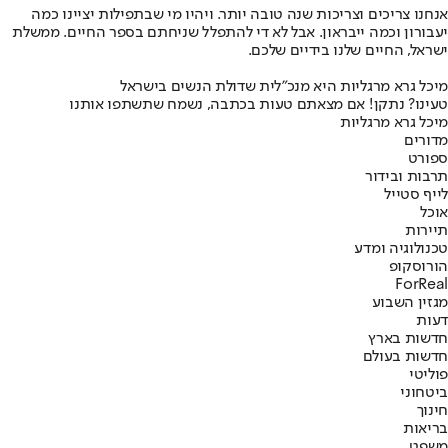
אנחנו צריכים וצריכות שנה טובה יותר. ויהיו מי שבתפילות יציינו כמה
יעבורון וכמה ייבראון. אבל לא די להתפלל שניחתם בספר החיים. ממשלת
ישראל, החיים שלנו בידיים שלכם.
מיכל גרא מרגליות היא מנכ"לית שדולת הנשים בישראל
טעינו? נתקן! אם מצאתם טעות בכתבה, נשמח שתשתפו אותנו
מיכל גרא מרגליות
מדורים
ספורט
תרבות ובידור
לייף סטייל
אוכל
תיירות
טכנולוגיה ומדע
הורוסקופ
ForReal
מגזין השבוע
דעות
חדשות בארץ
חדשות בעולם
פוליטי
ביטחוני
חינוך
בריאות
משפט