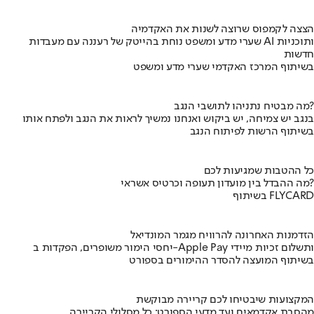
הצצה לקמפוס שרוצה לשנות את האקדמיה
שערי מדע ומשפט נוחת בהייטק של רעננה עם מעבדות AI ותוכניות
חדשות
בשיתוף המרכז האקדמי שערי מדע ומשפט
מה מבטיח נתניהו לתושבי הנגב?
בנגב יש צמיחה, יש ביקוש ואנחנו נמשיך לראות את הנגב ולפתח אותו
בשיתוף הרשות לפיתוח הנגב
כל ההטבות שמגיעות לכם
מה ההבדל בין מועדון תעופה וכרטיס אשראי?
בשיתוף FLYCARD
הזדמנות האחרונה להרוויח מגמר המונדיאל
יחסי הימור משופרים, הפקדות ב-Apple Pay ותשלום זכיות מיידי
בשיתוף המועצה להסדר ההימורים בספורט
המקצועות שיבטיחו לכם קריירה מבוקשת
מהסבת אקדמאים ועד מדעי הספורט: כל מסלולי הקריירה