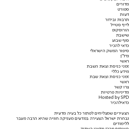
מדורים
ספורט
דעות
תרבות ובידור
לייף סטייל
הורוסקופ
שישבת
סוף שבוע
כדאי להכיר
סיפור המשק הישראלי
נדל"ן
ראשי
זמני כניסת וצאת השבת
מידע כללי
זמני כניסת וצאת שבת
ראשי
צרו קשר
מדיניות פרטיות
Hosted by SPD
כדאי
להכיר
הצעירים שמצליחים לפתור כל בעיה מדעית
נבחרת ישראל הצעירה במדעים מעניקה חוויה שהיא הרבה מעבר
ללימודים