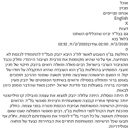
אוכל
מגזין
אנחנו מגייסים
English
X
דעות
גם בבל"ד יבינו שהכללים השתנו
ג'לאל בנא
9/2/2020, 02:00
,עודכן
11/2/2020, 02:52
0
החלטת בג"ץ השבוע לאשר לח"כ היבא יזבק מבל"ד להתמודד לכנסת לא
הפתיעה, אף על פי שהיא מקוממת את מרבית הציבור היהודי, וחלק נכבד
מהציבור הערבי בישראל. רבים מאלה ומאלה רואים ביזבק חיקוי של חנין
זועבי. המפתיע בהחלטת בג"ץ הוא העובדה שהיא התקבלה על חודו של
קול. זו הפעם הראשונה שארבעה מתוך תשעה שופטי ההרכב תומכים
באופן ברור ומוחלט בפסילה ורואים בשיתוף הפוסטים של יזבק מעין
תמיכה ברורה בפעולות נגד מדינת ישראל. ייתכן מאוד שהדבר מסמן כיוון
לבאות.
לו היתה נפסלת, היתה עלולה יזבק למצוא את עצמה מובילה קו מיליטנטי
יותר, שיסחף אחריו קבוצה משמעותית ורצינית מאנשי בל"ד, הרואים
בפירוק הרשימה המשותפת ועזיבת הכנסת מטרה בפני עצמה. כחלק
מהכנת דעת הקהל לפני החלטת בג"ץ, רבים מאנשי המפלגה טענו שאם
הפסילה תאושר, על כל חברי בל"ד להסיר את מועמדותם לכנסת, וחלק אף
תבעו שכל הרשימה המשותפת תחרים את הבחירות כצעד של מחאה
וסולידריות.