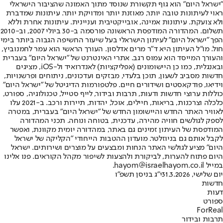
"ישראל היום" הוא גוף תקשורת שנוסד מתוך האמונה שהציבור הישראלי
ראוי לעיתונות טובה יותר, מאוזנת יותר ומדויקת יותר. עיתונות שמדברת
ולא צועקת. עיתונות אמינה, אובייקטיבית ועניינית. עיתונות אחרת וללא
תשלום. המהדורה המודפסת הראשונה פורסמה ב-30 ביולי 2007, וב-2010
הפך "ישראל היום" לעיתון הישראלי בעל שיעור החשיפה הגבוה ביותר בימי
חול. מו"ל העיתון היא ד"ר מרים אדלסון. העורך הראשי הוא עמר לחמנוביץ,
והעורך המייסד הוא עמוס רגב. אתרי האינטרנט של "ישראל היום" בעברית
ובאנגלית, כמו כן היישומונים (אפליקציות) לאנדרואיד ול-iOS, מציגים
חדשות מסביב לשעון, תוכן בלעדי, מבזקים ועדכונים, ניתוחים ופרשנויות,
וידיאו, פודקאסטים ושידורים חיים. פלטפורמות הדיגיטל של "ישראל היום"
כוללות ערוצי חדשות ודעות, תרבות ובידור, לייף סטייל, טכנולוגיה, ספורט,
כלכלה וצרכנות, בריאות, חיילים, אוכל, יהדות, תיירות ורכב. ב-2021 עלו
לאוויר האתר החדש והיישומון החדש של "ישראל היום" בעברית, במטרה
לספק לגולשים חוויה מהירה, עדכנית, בטוחה ונוחה. תכני המהדורה
המודפסת של העיתון זמינים גם באתר, במהדורה יומית מקוונת, ואפשר
לקבל אותם גם בניוזלטר. מועדון ההטבות הייחודי "הקליקה של ישראל
היום" מציע לגולשי האתר הנחות ומבצעים על מוצרים ושירותים. ישראל
היום פתוח להערות, לביקורת ולהצעות לשיפור מקהל הקוראים. פנו אלינו
במייל hayom@israelhayom.co.il.
יום שלישי, 31.3.2026
י"ג בניסן תשפ"ו
חדשות
דעות
ספורט
ForReal
תרבות ובידור