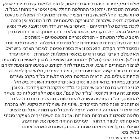
אולם כדאי, לציבור היהודי והערבי כאחד, לנסות ולראות קצת מעבר לאופק
הסערה הנוכחית. ייתכן כי ההחלטה תחולל שינוי איטי אך מהותי בבל"ד,
שינוי שכבר החל למעשה בדור הצעיר, שאותו מנהיג יו"ר המפלגה מטאנס
שחאדה. דומה שלמרות הרטוריקה הלעומתית, לדור הנוכחי אין כוונה
ללכת בדרכם של קודמיהם - מעזמי בשארה, דרך חנין זועבי, סעיד נפאע
ובאסל גטאס - שנחקרו או נשפטו על עבירות ביטחון. הדור החדש מבין
היטב שכללי המשחק - הפרלמנטריים והמשפטיים - משתנים.
דור זה ניצח בבחירות הפנימיות לכל מוסדות המפלגה, הוא פרגמטי יותר,
ובניגוד לדור הקודם, הוא מכוון את מסריו פנימה, לציבור הערבי בישראל,
ולא לעולם הערבי. נציגיו רואים בראשי המפלגות האחרות - איימן עודה
(חד"ש) ואחמד טיבי (תע"ל) - מתחרים, ושואפים להפוך לאופציה רלוונטית
לציבור הבוחרים הערבי. זאת בניגוד לדור הקודם, שבמעשיהם ופעולותיהם
עוררו ביקורת קשה, והרתיעו רבים, בעיקר צעירים, מלהצטרף למפלגה
ולהיות פעילים בה. הראיה הבולטת היא היחלשות בל"ד בקרב צעירים
ערבים, במיוחד בתאי הסטודנטים באוניברסיטאות השונות בישראל.
לפני כחודש כתבתי כאן שייתכן כי בל"ד מתקרבת לסוף דרכה. במובן
מסוים, זה עדיין רלוונטי: "בל"ד של פעם", אם אפשר לקרוא לזה כך, עשויה
להתפוגג, ובל"ד החדשה עשויה להיות שונה. מנהיגיה כיום מתנהלים
ומתנהגים שונה מדור המייסדים. שינוי זה עשוי להיות טקטי, ולא בהכרח
אידיאולוגי. ההנהגה החדשה תרצה להתבדל מקודמתה, אבל גם להציג
חלופה למפלגות הערביות האחרות. אך גם אם השינוי יהיה בעיקרו סגנוני
ולא מהותי, לטווח הרחוק - לעיתים ההוויה משנה את התודעה.
טעינו? נתקן! אם מצאתם טעות בכתבה, נשמח שתשתפו אותנו
ג'לאל בנא
היבא יזבק
ערבים