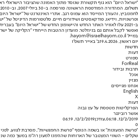
"ישראל היום" הוא גוף תקשורת שנוסד מתוך האמונה שהציבור הישראלי ראוי 
ת
ופרשנויות, וידיאו, פודקאסטים ושידורים חיים. פלטפורמות הדיגיטל של "ישרא
ב-2021 עלו לאוויר האתר החדש והיישומון החדש של "ישראל היום" בע
ואפשר לקבל אותם גם בניוזלטר. מועדון ההטבות הייחודי "הקליקה של ישרא
במייל hayom@israelhayom.co.il.
יום ראשון, 19.4.2026
ב' באייר תשפ"ו
חדשות
דעות
ספורט
ForReal
תרבות ובידור
אוכל
מגזין
אנחנו מגייסים
English
X
דעות
הפרקליטות מטפסת על עץ גבוה
אושר רובינגר
12/2/2019, 06:18
,עודכן
12/2/2019, 06:19
0
"פרשת המעונות" או בשמה הנוסף "פרשת החמגשיות", מסרבת לגווע. לפנ
שקלים - השווי המצטבר של הארוחות שהוזמנו למעון רה"מ במשך כמה שני