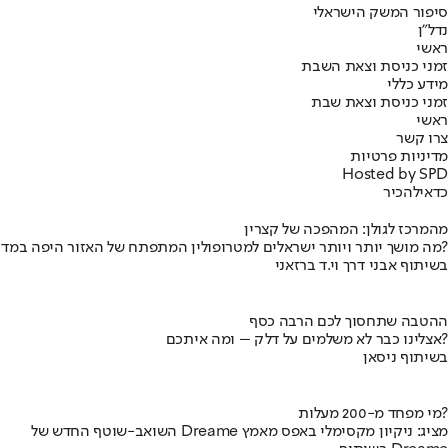
סיפור המשק הישראלי
נדל"ן
ראשי
זמני כניסת וצאת השבת
מידע כללי
זמני כניסת וצאת שבת
ראשי
צרו קשר
מדיניות פרטיות
Hosted by SPD
כדאי
להכיר
מהמרכז לגולן: המהפכה של קצרין
מה מושך יותר ויותר ישראלים למטרופולין המתפתח של האזור היפה במדינה?
בשיתוף אבני דרך וי.ד ברזאני
ההטבה שתחסוך לכם הרבה כסף
אצלינו כבר לא משלמים על דלק – ומה איתכם?
בשיתוף ניסאן
מי מפחד מ-200 מעלות?
השואב-שוטף החדש של Dreame מציג: ניקיון מקסימלי באפס מאמץ