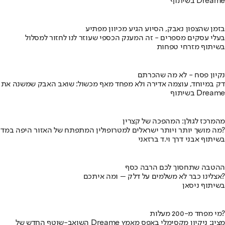
בשיתוף Dreame
בזמן שהצפון נאבק, הסיוע הגיע מכיוון מפתיע
בעלי עסקים מספרים - זה המענק הכספי שעוזר לנו לחזור למסלול
בשיתוף מזרחי טפחות
נקיון פסח - לא מה שהכרתם
דק במיוחד, עוצמה אדירה ולא מפחד מאף מכשול: שואב האבק שמשנה את
בשיתוף Dreame
מהמרכז לגולן: המהפכה של קצרין
מה מושך יותר ויותר ישראלים למטרופולין המתפתח של האזור היפה במדינה?
בשיתוף אבני דרך וי.ד ברזאני
ההטבה שתחסוך לכם הרבה כסף
אצלינו כבר לא משלמים על דלק – ומה איתכם?
בשיתוף ניסאן
מי מפחד מ-200 מעלות?
השואב-שוטף החדש של Dreame מציג: ניקיון מקסימלי באפס מאמץ