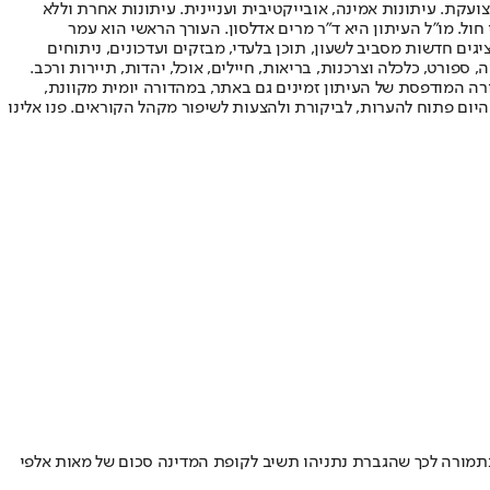
ועקת. עיתונות אמינה, אובייקטיבית ועניינית. עיתונות אחרת וללא
עור החשיפה הגבוה ביותר בימי חול. מו"ל העיתון היא ד"ר מרים אדלסון. העורך הראשי הוא עמר
 והעורך המייסד הוא עמוס רגב. אתרי האינטרנט של "ישראל היום" בעברית ובאנגלית, כמו כן היישומונים (אפליקציות) לאנדרואיד ול-iOS, מציגים חדשות מסביב לשעון, תוכן בלעדי, מבזקים ועדכונים, ניתוחים
, ספורט, כלכלה וצרכנות, בריאות, חיילים, אוכל, יהדות, תיירות ורכב.
דורה המודפסת של העיתון זמינים גם באתר, במהדורה יומית מקוונת,
היום פתוח להערות, לביקורת ולהצעות לשיפור מקהל הקוראים. פנו אלינו
תמורה לכך שהגברת נתניהו תשיב לקופת המדינה סכום של מאות אלפי