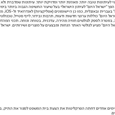
לעיתונות טובה יותר, מאוזנת יותר ומדויקת יותר. עיתונות שמדברת ולא צ
שלום. המהדורה המודפסת הראשונה פורסמה ב-30 ביולי 2007, וב-2010 הפך "ישראל היום" לעיתון הישראלי בעל שי
לחמנוביץ,
ל היום" כוללות ערוצי חדשות ודעות, תרבות ובידור, לייף סטייל, טכנולוגיה
ברית, במטרה לספק לגולשים חוויה מהירה, עדכנית, בטוחה ונוחה. תכני המה
ל היום" מציע לגולשי האתר הנחות ומבצעים על מוצרים ושירותים. ישראל 
י ימים אחדים דחתה הפרקליטות את הצעת בית המשפט לסגור את התיק, ב
ם.