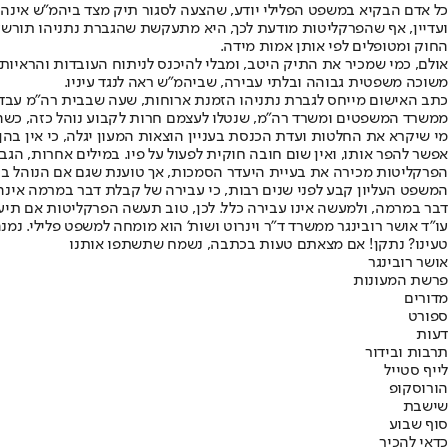
כל אדם הבקיא במשפט הפלילי יודע, שהצעה לסגור תיק מצד ביהמ"ש אינה ע
ועדיין, אף שהפרקליטות מודעת לכך, היא מתעקשת שהגברת נתניהו תורשע. ה
החוק ומטופלים לפי אותן אמות מידה.
אולם, כמי שמכיר את התיק היטב, ומבלי להיכנס לניתוח העובדות והראיות 
משוכה משפטית גבוהה ובלתי עבירה, שביהמ"ש ראה לנגד עיניו.
כתב האישום מייחס לגברת נתניהו הזמנת ארוחות, שעה שבבית רה"מ עבדו מ
ממשרד המשפטים ומשרד רה"מ, שנטלו לעצמם חרות לקבוע נוהל כזה, כשהם 
מי שיקרא את החלטות ועדת הכנסת בעניין הוצאות המעון יגלה, כי אין בהן 
אפשר להפר אותו, ואין שום חובה חוקית לפעול על פיו. במילים אחרות, הג
הפרקליטות מכירה את בעיית היעדר הסמכות, אך טוענת שגם אם הנוהל בטל, 
המשפט העליון קבע לפני שנים רבות, כי עבירה של קבלת דבר במרמה אינה 
דבר במרמה, ולמעשה אינו עבירה כלל. לכן, טוב תעשה הפרקליטות אם תי
עו"ד אושר רובינגר ממשרד ד"ר וינרוט ושות' הוא מומחה למשפט פלילי. נ
טעינו? נתקן! אם מצאתם טעות בכתבה, נשמח שתשתפו אותנו
אושר רובינגר
פרשת המעונות
מדורים
ספורט
דעות
תרבות ובידור
לייף סטייל
הורוסקופ
שישבת
סוף שבוע
כדאי להכיר