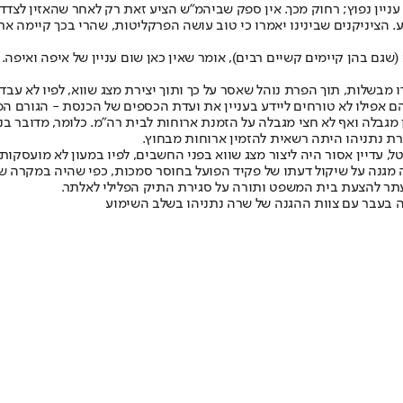
ניין נפוץ; רחוק מכך. אין ספק שביהמ"ש הציע זאת רק לאחר שהאזין לצד
ציניקנים שבינינו יאמרו כי טוב עושה הפרקליטות, שהרי בכך קיימה את מ
(שגם בהן קיימים קשיים רבים), אומר שאין כאן שום עניין של איפה ואיפה
בשלות, תוך הפרת נוהל שאסר על כך ותוך יצירת מצג שווא, לפיו לא עבדו
אפילו לא טורחים ליידע בעניין את ועדת הכספים של הכנסת - הגורם המ
מגבלה ואף לא חצי מגבלה על הזמנת ארוחות לבית רה"מ. כלומר, מדובר בנוה
ברת נתניהו היתה רשאית להזמין ארוחות מבחוץ.
עדיין אסור היה ליצור מצג שווא בפני החשבים, לפיו במעון לא מועסקות 
מגנה על שיקול דעתו של פקיד הפועל בחוסר סמכות, כפי שהיה במקרה שלנו
עתר להצעת בית המשפט ותורה על סגירת התיק הפלילי לאלתר.
מנה בעבר עם צוות ההגנה של שרה נתניהו בשלב השימוע