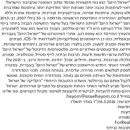
"ישראל היום" הוא גוף תקשורת שנוסד מתוך האמונה שהציבור הישראלי
ראוי לעיתונות טובה יותר, מאוזנת יותר ומדויקת יותר. עיתונות שמדברת
ולא צועקת. עיתונות אמינה, אובייקטיבית ועניינית. עיתונות אחרת וללא
תשלום. המהדורה המודפסת הראשונה פורסמה ב-30 ביולי 2007, וב-2010
הפך "ישראל היום" לעיתון הישראלי בעל שיעור החשיפה הגבוה ביותר בימי
חול. מו"ל העיתון היא ד"ר מרים אדלסון. העורך הראשי הוא עמר לחמנוביץ,
והעורך המייסד הוא עמוס רגב. אתרי האינטרנט של "ישראל היום" בעברית
ובאנגלית, כמו כן היישומונים (אפליקציות) לאנדרואיד ול-iOS, מציגים
חדשות מסביב לשעון, תוכן בלעדי, מבזקים ועדכונים, ניתוחים ופרשנויות,
וידיאו, פודקאסטים ושידורים חיים. פלטפורמות הדיגיטל של "ישראל היום"
כוללות ערוצי חדשות ודעות, תרבות ובידור, לייף סטייל, טכנולוגיה, ספורט,
כלכלה וצרכנות, בריאות, חיילים, אוכל, יהדות, תיירות ורכב. ב-2021 עלו
לאוויר האתר החדש והיישומון החדש של "ישראל היום" בעברית, במטרה
לספק לגולשים חוויה מהירה, עדכנית, בטוחה ונוחה. תכני המהדורה
המודפסת של העיתון זמינים גם באתר, במהדורה יומית מקוונת, ואפשר
לקבל אותם גם בניוזלטר. מועדון ההטבות הייחודי "הקליקה של ישראל
היום" מציע לגולשי האתר הנחות ומבצעים על מוצרים ושירותים. ישראל
היום פתוח להערות, לביקורת ולהצעות לשיפור מקהל הקוראים. פנו אלינו
במייל hayom@israelhayom.co.il.
יום שני, 16.3.2026
כ"ז באדר תשפ"ו
חדשות
דעות
ספורט
ForReal
תרבות ובידור