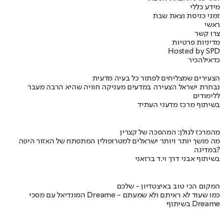
מידע כללי
זמני כניסת וצאת שבת
ראשי
צרו קשר
מדיניות פרטיות
Hosted by SPD
כדאי
להכיר
הצעירים שמצליחים לפתור כל בעיה מדעית
נבחרת ישראל הצעירה במדעים מעניקה חוויה שהיא הרבה מעבר
ללימודים
בשיתוף מרכז מדעני העתיד
מהמרכז לגולן: המהפכה של קצרין
מה מושך יותר ויותר ישראלים למטרופולין המתפתח של האזור היפה
במדינה?
בשיתוף אבני דרך וי.ד ברזאני
המקום הכי טוב באיצטדיון - שלכם
המונדיאל עם מסכי Dreame - כמו שעוד לא ראיתם ולא שמעתם
בשיתוף Dreame