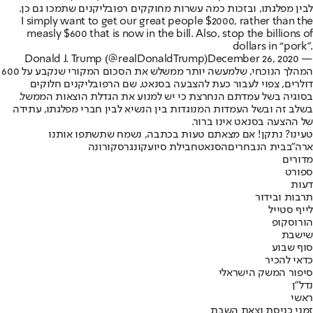
לבין מפלגתו, ובזכות כמה עשרות מחוקקים רפובליקנים שתמכו גם כן.
I simply want to get our great people $2000, rather than the
measly $600 that is now in the bill. Also, stop the billions of
dollars in “pork”.
December 26, 2020
— Donald J. Trump (@realDonaldTrump)
המהלך הנוכחי, שלמעשה יותר ממשלש את הסכום המקורי שנקבע על 600
דולרים, צפוי לעבור כעת להצבעה בסנאט, שם הרפובליקנים חלוקים
בסוגיה בשל עמדתם הנחרצת כי יש למנוע את הגדלת הוצאות הממשל.
בשלב זה ובשל העמדות המנוגדות בין הנשיא לבין חברי מפלגתו, עתידה
של ההצעה בסנאט אינו ברור.
טעינו? נתקן! אם מצאתם טעות בכתבה, נשמח שתשתפו אותנו
ארה"ב
בית הנבחרים
הסנאט
חבילת סיוע
קונגרס
קורונה
מדורים
ספורט
דעות
תרבות ובידור
לייף סטייל
הורוסקופ
שישבת
סוף שבוע
כדאי להכיר
סיפור המשק הישראלי
נדל"ן
ראשי
זמני כניסת וצאת השבת