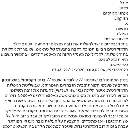
אוכל
מגזין
אנחנו מגייסים
English
X
חדשות
העולם
ארצות הברית
בית הנבחרים אישר להעלות את גובה תשלומי הסיוע ל-2,000 דולר
הדמוקרטים הביעו תמיכה רחבה בהצעתו של טראמפ, שמעוררת מחלוקת
בתוך מפלגתו, להגדיל את מענקי הקורונה מ-600 דולרים • בהמשך השבוע
היא תובא לסנאט
ספי פישמן
29/12/2020, 02:04
,עודכן
29/12/2020, 05:45
0
בניין הקפיטול בוושינגטון // צילום: אי.אפ.פי // בניין הקפיטול בוושינגטון
הקרב על מענקי הקורונה:
בית הנבחרים האמריקני, שבשליטת המפלגה
הדמוקרטית, אישר הלילה (בין שני לשלישי) להעלות את גובה תשלומי
הסיוע לאזרחים, בדמות צ'קים מהממשל, מ-600 דולרים ל-2,000 דולרים
לאדם. מדובר בהצעה שהנשיא טראמפ דחף אליה כבר בשבוע שעבר, ואף
איים לבטל בגינה את חבילת הסיוע הענקית שכבר אושרה בקונגרס.
הצעד הנוכחי להגדלת המענק שאושר בבית התחתון בקונגרס האמריקני,
וכעת יועבר להצבעה בסנאט שבשליטה רפובליקנית, עבר ברוב גדול של
275 תומכים ו-134 מתנגדים. ההצבעה על העלאת גובה מענקי הקורונה
עברה בזכות רוב דמוקרטי גדול, שניסה לנצל את הקרע בין הנשיא טראמפ