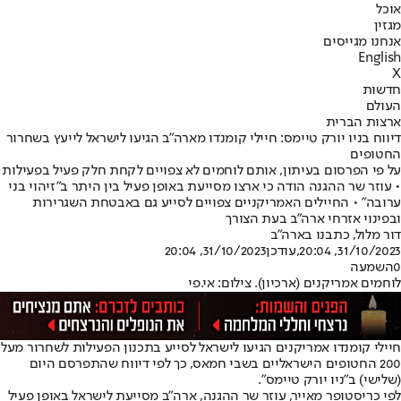
אוכל
מגזין
אנחנו מגייסים
English
X
חדשות
העולם
ארצות הברית
דיווח בניו יורק טיימס: חיילי קומנדו מארה"ב הגיעו לישראל לייעץ בשחרור
החטופים
על פי הפרסום בעיתון, אותם לוחמים לא צפויים לקחת חלק פעיל בפעילות
• עוזר שר ההגנה הודה כי ארצו מסייעת באופן פעיל בין היתר ב"זיהוי בני
ערובה" • החיילים האמריקניים צפויים לסייע גם באבטחת השגרירות
ובפינוי אזרחי ארה"ב בעת הצורך
דור מלול, כתבנו בארה"ב
31/10/2023, 20:04
,עודכן
31/10/2023, 20:04
0
השמעה
לוחמים אמריקנים (ארכיון). צילום: אי.פי
חיילי קומנדו אמריקנים הגיעו לישראל לסייע בתכנון הפעילות לשחרור מעל
200 החטופים הישראליים בשבי חמאס, כך לפי דיווח שהתפרסם היום
(שלישי) ב"ניו יורק טיימס".
לפי כריסטופר מאייר, עוזר שר ההגנה, ארה״ב מסייעת לישראל באופן פעיל