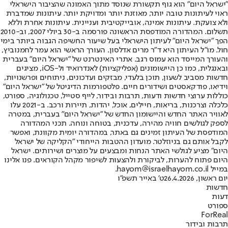
"ישראל היום" הוא גוף תקשורת שנוסד מתוך האמונה שהציבור הישראלי
ראוי לעיתונות טובה יותר, מאוזנת יותר ומדויקת יותר. עיתונות שמדברת
ולא צועקת. עיתונות אמינה, אובייקטיבית ועניינית. עיתונות אחרת וללא
תשלום. המהדורה המודפסת הראשונה פורסמה ב-30 ביולי 2007, וב-2010
הפך "ישראל היום" לעיתון הישראלי בעל שיעור החשיפה הגבוה ביותר בימי
חול. מו"ל העיתון היא ד"ר מרים אדלסון. העורך הראשי הוא עמר לחמנוביץ,
והעורך המייסד הוא עמוס רגב. אתרי האינטרנט של "ישראל היום" בעברית
ובאנגלית, כמו כן היישומונים (אפליקציות) לאנדרואיד ול-iOS, מציגים
חדשות מסביב לשעון, תוכן בלעדי, מבזקים ועדכונים, ניתוחים ופרשנויות,
וידיאו, פודקאסטים ושידורים חיים. פלטפורמות הדיגיטל של "ישראל היום"
כוללות ערוצי חדשות ודעות, תרבות ובידור, לייף סטייל, טכנולוגיה, ספורט,
כלכלה וצרכנות, בריאות, חיילים, אוכל, יהדות, תיירות ורכב. ב-2021 עלו
לאוויר האתר החדש והיישומון החדש של "ישראל היום" בעברית, במטרה
לספק לגולשים חוויה מהירה, עדכנית, בטוחה ונוחה. תכני המהדורה
המודפסת של העיתון זמינים גם באתר, במהדורה יומית מקוונת, ואפשר
לקבל אותם גם בניוזלטר. מועדון ההטבות הייחודי "הקליקה של ישראל
היום" מציע לגולשי האתר הנחות ומבצעים על מוצרים ושירותים. ישראל
היום פתוח להערות, לביקורת ולהצעות לשיפור מקהל הקוראים. פנו אלינו
במייל hayom@israelhayom.co.il.
יום ראשון, 26.4.2026
ט' באייר תשפ"ו
חדשות
דעות
ספורט
ForReal
תרבות ובידור