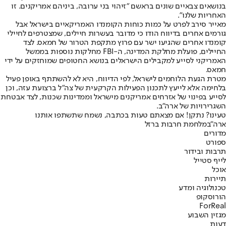
בנושאים צבאיים שונים בראשם "זיהוי בני ערובה, ביניהם אמריקנים. זו
האחריות שלנו".
מאייר סירב לפרט על כמות כוחות הקומנדו האמריקאיים בישראל אבל
גורמים אחרים בדיווח הודו כי מדובר בעשרות חיילים, שמצטרפים לחיילי
קומנדו אחרים שהגיעו ישר עם פרוץ מתקפת הטרור של חמאס. לצד
החיילים, פועלת מחלקת המדינה, ה-FBI מחלקות נוספות בממשל
האמריקני לסייע למקבילים הישראלים בנושא החטופים שמוחזקים על ידי
חמאס.
מטרת הגעת הלוחמים לישראל, לפי הדיווח, היא לא להשתתף באופן פעיל
בלחימה אלא לייעץ לתכנון הפעילות הקרקעית של צה״ל ברצועת עזה, וכן
לסייע בפינוי של אזרחים אמריקנים מישראל וממדינות שכנות, לצד אבטחת
השגרירויות של ארה״ב.
טעינו? נתקן! אם מצאתם טעות בכתבה, נשמח שתשתפו אותנו
ארה"ב
מלחמת חרבות ברזל
מדורים
ספורט
תרבות ובידור
לייף סטייל
אוכל
תיירות
טכנולוגיה ומדע
הורוסקופ
ForReal
מגזין השבוע
דעות