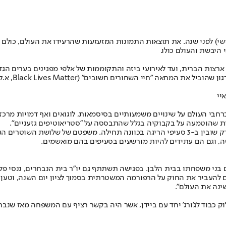
ק היום (שלישי) לפני שנה. את תוצאות התמונות המזעזעות שהרעידו את העולם,
היבשת והעולם כולו.
ת הברית, ועד לאירועי ביזה והתקוממות של אלפי מפגינים בערים הגדולות
המפגינים יצ
יי
רחבי העולם על שינויים משמעותיים בסיסמאות, לוגואים ואף דמויות מר
מות שהוטמעה על בקבוקיה בגלל שהתבססה על "סטריאוטיפים גזעניים".
ובחזרה למיניאפוליס. בחודש אפריל האחרון, הרשיע חבר המושבעים את דרק שובין ב-3 סעיפי הריגה 
, וגם הם עתידים להיות מורשעים בסעיפים בהם מואשמים.
 עם בני משפחתו בבית הלבן. בפגישה תשתתף גם יו"ר בית הנבחרים, ננסי פלו
 להעביר את החוק על הרפורמה המשטרתית בסמוך לציון יום השנה, וטען כ
ינה את העולם".
וק כבוד לג'ורג' יחד עם ביידן, אשר היה בקשר רציף עם המשפחה מאז שנבח