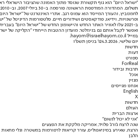
"ישראל היום" הוא גוף תקשורת שנוסד מתוך האמונה שהציבור הישראלי ראוי 
ת
ופרשנויות, וידיאו, פודקאסטים ושידורים חיים. פלטפורמות הדיגיטל של "ישרא
ב-2021 עלו לאוויר האתר החדש והיישומון החדש של "ישראל היום" בע
ואפשר לקבל אותם גם בניוזלטר. מועדון ההטבות הייחודי "הקליקה של ישרא
במייל hayom@israelhayom.co.il.
יום שלישי, 24.3.2026
ו' בניסן תשפ"ו
חדשות
דעות
ספורט
ForReal
תרבות ובידור
אוכל
מגזין
אנחנו מגייסים
English
X
חדשות
העולם
ארצות הברית
"אני לא יכול לנשום"
שנה לרצח ג'ורג' פלויד, אמריקה מלקקת את הפצעים
הרצח, שאירע במיניאפוליס, עורר קריאות לרפורמות במשטרה וגלי מחאות ופ
הלבן