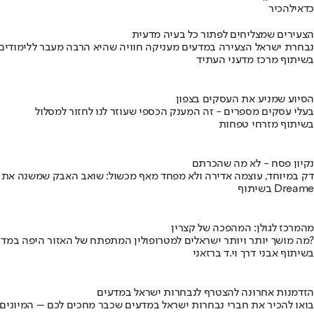
כדאי
להכיר
הצעירים שמצליחים לפתור כל בעיה מדעית
נבחרת ישראל הצעירה במדעים מעניקה חוויה שהיא הרבה מעבר ללימודים
בשיתוף מרכז מדעני העתיד
הסיוע שמניע את העסקים בצפון
בעלי עסקים מספרים - זה המענק הכספי שעוזר לנו לחזור למסלול
בשיתוף מזרחי טפחות
נקיון פסח - לא מה שהכרתם
דק במיוחד, עוצמה אדירה ולא מפחד מאף מכשול: שואב האבק שמשנה את
בשיתוף Dreame
מהמרכז לגולן: המהפכה של קצרין
מה מושך יותר ויותר ישראלים למטרופולין המתפתח של האזור היפה במדינה?
בשיתוף אבני דרך וי.ד ברזאני
הזדמנות אחרונה להצטרף לנבחרות ישראל במדעים
בואו להכיר את חברי נבחרות ישראל במדעים שכבר מחכים לכם – המיונים