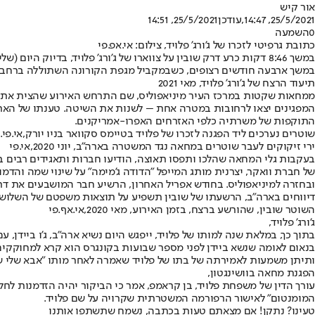
אור קיש
25/5/2021, 14:47
,עודכן
25/5/2021, 14:51
0
השמעה
כתובת גרפיטי לזכרו של ג'ורג' פלויד, צילום: אי.אפ.פי
במשך 8:46 דקות כרע דרק שובין על צווארו של ג'ורג' פלויד, בדיו
במשך ארבעה חודשים רצופים, כשבמקביל מגפת הקורונה השתוללה ברחבי 
תיעוד הרצח של ג'ורג' פלויד, מאי 2021
ממחאות שקטות במרכז העיר מיניאפוליס, שם התרחש האירוע שהצית את ארצו
התוקפות של משרתיה כלפי האזרחים האפרו-אמריקנים.
שוטרים נערכים ליד הפגנה לזכרו של פלויד בטיימס סקוואר בניו יורק,אי.פי.א
ירי זיקוקים לעבר שוטרים במחאה נגד המשטרה בארה"ב, יוני 2020,אי.פי
בעקבות גלי המחאה שהלכו ותפסו תאוצה, הודיעו חברות ותאגידים רבים ב
של חברת וואקר, יצרנית מותג המייפל "הדודה ג'מימה" על שינוי שמה והד
דיווחים בארה"ב, הרשעתו של שובין תשפיע על תוצאות משפטם של השלושה
השוטר שובין, שהורשע ברצח, בזמן האירוע, מאי 2020,אי.אף.פי
ג'ורג' פלויד,
בתוך כך, במלאת שנה למותו של פלויד, ייפגש היום נשיא ארה"ב, ג'ו ביידן,
בנאום לאומה שנשא ביידן לפני מספר שבועות בקונגרס הוא קרא למחוקקים
ותיתן משמעות לאמירתה של בתו של פלויד שאמרה לאחר מותו "אבא שלי ש
הפגנת מחאה בוושינגטון,
עורך הדין של משפחת פלויד, בן קראמפ, אמר כי הביקור יהיה הזדמנות לחל
המומנטום" לאישור הרפורמה המשטרתית שקרויה על שם פלויד.
טעינו? נתקן! אם מצאתם טעות בכתבה, נשמח שתשתפו אותנו