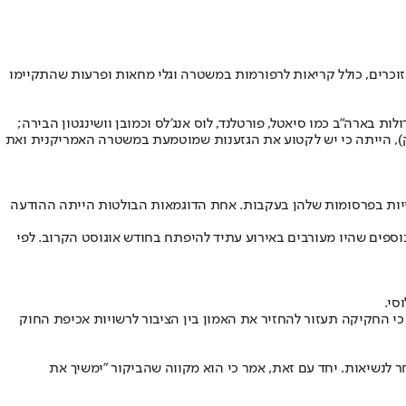
 כולם זוכרים, כולל קריאות לרפורמות במשטרה וגלי מחאות ופרעות שהתקיימו
 בארה"ב כמו סיאטל, פורטלנד, לוס אנג'לס וכמובן וושינגטון הבירה;
או לרחובות במטרה אחת – לשנות את השיטה. טענתו של הארגון שהוביל את המחאה "חיי השחורים חשובים" (Black Lives Matter, א.ק), הייתה כי יש לקטוע את הגזענות שמוטמעת במשטרה האמריקנית ואת
כזיות בפרסומות שלהן בעקבות. אחת הדוגמאות הבולטות הייתה ההודעה
בכוונה תחילה. משפטם של שלושת השוטרים הנוספים שהיו מעורבים באירוע עתיד להיפתח בחודש אוגוסט הקרוב. לפי
סי.
י החקיקה תעזור להחזיר את האמון בין הציבור לרשויות אכיפת החוק
ר לנשיאות. יחד עם זאת, אמר כי הוא מקווה שהביקור "ימשיך את