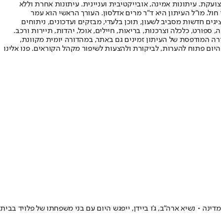
ועקת. עיתונות אמינה, אובייקטיבית ועניינית. עיתונות אחרת וללא
עור החשיפה הגבוה ביותר בימי חול. מו"ל העיתון היא ד"ר מרים אדלסון. העורך הראשי הוא עמר
 והעורך המייסד הוא עמוס רגב. אתרי האינטרנט של "ישראל היום" בעברית ובאנגלית, כמו כן היישומונים (אפליקציות) לאנדרואיד ול-iOS, מציגים חדשות מסביב לשעון, תוכן בלעדי, מבזקים ועדכונים, ניתוחים
, ספורט, כלכלה וצרכנות, בריאות, חיילים, אוכל, יהדות, תיירות ורכב.
דורה המודפסת של העיתון זמינים גם באתר, במהדורה יומית מקוונת,
היום פתוח להערות, לביקורת ולהצעות לשיפור מקהל הקוראים. פנו אלינו
 • נשיא ארה"ב, ג'ו ביידן, ייפגש היום עם בני משפחתו של פלויד בבית