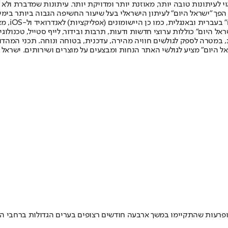
לעיתונות טובה יותר, מאוזנת יותר ומדויקת יותר. עיתונות שמדברת ולא צ
שלום. המהדורה המודפסת הראשונה פורסמה ב-30 ביולי 2007, וב-2010 הפך "ישראל היום" לעיתון הישראלי בעל שי
לחמנוביץ,
ל היום" כוללות ערוצי חדשות ודעות, תרבות ובידור, לייף סטייל, טכנולוגיה
ברית, במטרה לספק לגולשים חוויה מהירה, עדכנית, בטוחה ונוחה. תכני המה
ל היום" מציע לגולשי האתר הנחות ומבצעים על מוצרים ושירותים. ישראל 
רעות שהתקיימו במשך ארבעה חודשים רצופים בערים הגדולות ברחבי המדינה