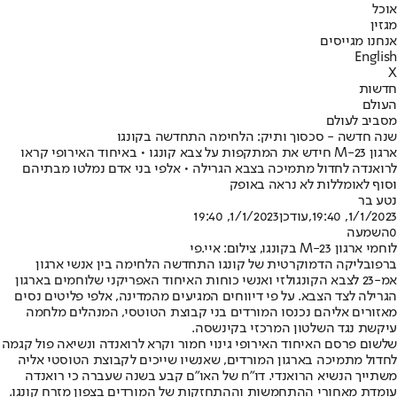
אוכל
מגזין
אנחנו מגייסים
English
X
חדשות
העולם
מסביב לעולם
שנה חדשה - סכסוך ותיק: הלחימה התחדשה בקונגו
ארגון M-23 חידש את המתקפות על צבא קונגו • באיחוד האירופי קראו
לרואנדה לחדול מתמיכה בצבא הגרילה • אלפי בני אדם נמלטו מבתיהם
וסוף לאומללות לא נראה באופק
נטע בר
1/1/2023, 19:40
,עודכן
1/1/2023, 19:40
0
השמעה
לוחמי ארגון M-23 בקונגו, צילום: איי.פי
ברפובליקה הדמוקרטית של קונגו התחדשה הלחימה בין אנשי ארגון
אמ-23 לצבא הקונגולזי ואנשי כוחות האיחוד האפריקני שלוחמים בארגון
הגרילה לצד הצבא. על פי דיווחים המגיעים מהמדינה, אלפי פליטים נסים
מאזורים אליהם נכנסו המורדים בני קבוצת הטוטסי, המנהלים מלחמה
עיקשת נגד השלטון המרכזי בקינשסה.
שלשום פרסם האיחוד האירופי גינוי חמור וקרא לרואנדה ונשיאה פול קגמה
לחדול מתמיכה בארגון המורדים, שאנשיו שייכים לקבוצת הטוסטי אליה
משתייך הנשיא הרואנדי. דו"ח של האו"ם קבע בשנה שעברה כי רואנדה
עומדת מאחורי ההתחמשות וההתחזקות של המורדים בצפון מזרח קונגו.