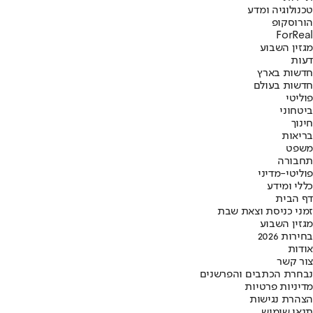
טכנולוגיה ומדע
הורוסקופ
ForReal
מגזין השבוע
דעות
חדשות בארץ
חדשות בעולם
פוליטי
ביטחוני
חינוך
בריאות
משפט
תחבורה
פוליטי-מדיני
כללי ומידע
דף הבית
זמני כניסת וצאת שבת
מגזין השבוע
בחירות 2026
אודות
צור קשר
נבחרת הכתבים והפרשנים
מדיניות פרטיות
הצהרת נגישות
תנאי שימוש