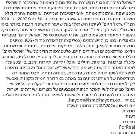
"ישראל היום" הוא גוף תקשורת שנוסד מתוך האמונה שהציבור הישראלי
ראוי לעיתונות טובה יותר, מאוזנת יותר ומדויקת יותר. עיתונות שמדברת
ולא צועקת. עיתונות אמינה, אובייקטיבית ועניינית. עיתונות אחרת וללא
תשלום. המהדורה המודפסת הראשונה פורסמה ב-30 ביולי 2007, וב-2010
הפך "ישראל היום" לעיתון הישראלי בעל שיעור החשיפה הגבוה ביותר בימי
חול. מו"ל העיתון היא ד"ר מרים אדלסון. העורך הראשי הוא עמר לחמנוביץ,
והעורך המייסד הוא עמוס רגב. אתרי האינטרנט של "ישראל היום" בעברית
ובאנגלית, כמו כן היישומונים (אפליקציות) לאנדרואיד ול-iOS, מציגים
חדשות מסביב לשעון, תוכן בלעדי, מבזקים ועדכונים, ניתוחים ופרשנויות,
וידיאו, פודקאסטים ושידורים חיים. פלטפורמות הדיגיטל של "ישראל היום"
כוללות ערוצי חדשות ודעות, תרבות ובידור, לייף סטייל, טכנולוגיה, ספורט,
כלכלה וצרכנות, בריאות, חיילים, אוכל, יהדות, תיירות ורכב. ב-2021 עלו
לאוויר האתר החדש והיישומון החדש של "ישראל היום" בעברית, במטרה
לספק לגולשים חוויה מהירה, עדכנית, בטוחה ונוחה. תכני המהדורה
המודפסת של העיתון זמינים גם באתר, במהדורה יומית מקוונת, ואפשר
לקבל אותם גם בניוזלטר. מועדון ההטבות הייחודי "הקליקה של ישראל
היום" מציע לגולשי האתר הנחות ומבצעים על מוצרים ושירותים. ישראל
היום פתוח להערות, לביקורת ולהצעות לשיפור מקהל הקוראים. פנו אלינו
במייל hayom@israelhayom.co.il.
יום ראשון, 12.7.2026
כ"ז בתמוז תשפ"ו
חדשות
דעות
ספורט
ForReal
תרבות ובידור