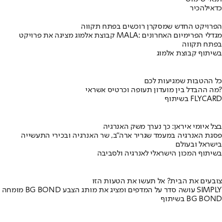
כדאי
להכיר
הפרויקט החדש שמסקרן רוכשים בפתח תקווה
קבוצת אלמוג מציגה את פרויקט MALA: מגדלי הפרימיום האחרונים
בפתח תקווה
בשיתוף קבוצת אלמוג
כל ההטבות שמגיעות לכם
מה ההבדל בין מועדון תעופה וכרטיס אשראי?
בשיתוף FLYCARD
בצל איומי איראן: כך נערך משק האנרגיה
פסגת האנרגיה במעמד שגריר ארה"ב, שר האנרגיה ובכירי התעשייה
בישראל ובעולם
בשיתוף המכון הישראלי לאנרגיה ולסביבה
צובעים את הבית? אל תעשו את הטעות הזו
מומחה BG BOND עושה סדר על המדפים ומציג את מותג הצבע SIMPLY
בשיתוף BG BOND