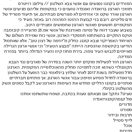
המורדים בקונגו נפגשים עם אנשי צבא השלטון // צילום: רויטרס
תומכי הארגון ברואנדה ואוגנדה טוענים כי במקומות אליהם מגיעים אנשי
הארגון שורר שקט וכי אזרחים לא מגורשים מבתיהם, אך תיעוד מטריד של
זרם פליטים, רובם בני קבוצת ההוטו המהווה רוב באזור, מעיד כי
המקומיים חוששים מאנשי הארגון שחמושים ומצוידים היטב.
בשבוע שעבר דווח על נסיגה מאורגנת של אנשי אמ.23 מהעיירה קיבומבה
וטקס התקיים בהשתתפו תמפקדי הארגון, אנשי כוח שמירת השלום של
האיחוד האפריקני וצבא קונגו, כחלק מ"יוזמה של רצון טוב". אלא שאתמול
הודיעו בקינשסה שהנסיגה הייתה "מבצע הטעיה" וכי אנשי ארגון הגרילה
מאיימים לכבוש העיר גומה, בירת מחוז קיוו והעיר הגדולה ביותר במזרח
המדינה.
הארגון חזר לפעילות מוקדם יותר השנה בסדרה של מארבים נגד הצבא
הקונגולזי כשהוא זוכה לתמיכה מחלק מהאוכלוסייה המקומית. הארגון
חדל מפעילות בשנת 2017 לאחר שלחץ בינלאומי כבר הופעל על השלטון
ברואנדה לחדול מסיוע ומימון עבור אנשי הארגון, אך מתחים חברתיים
ואתניים בקונגו הדליקו מחדש את העימות והארגון שב לקבל כספים ונשק
מהשלטון בקיגלי.
טעינו? נתקן! אם מצאתם טעות בכתבה, נשמח שתשתפו אותנו
פול קגמה
קונגו
רואנדה
מדורים
ספורט
תרבות ובידור
לייף סטייל
אוכל
תיירות