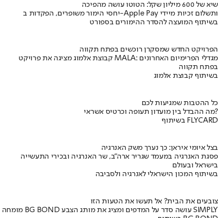
שיא של 600 מיליון שקל: הטוטו עושה מהפיכה
יחסי הימור משופרים, הפקדות ב-Apple Pay ותשלום זכיות מיידי
בשיתוף המועצה להסדר ההימורים בספורט
הפרויקט החדש שמסקרן רוכשים בפתח תקווה
קבוצת אלמוג מציגה את פרויקט MALA: מגדלי הפרימיום האחרונים
בפתח תקווה
בשיתוף קבוצת אלמוג
כל ההטבות שמגיעות לכם
מה ההבדל בין מועדון תעופה וכרטיס אשראי?
בשיתוף FLYCARD
בצל איומי איראן: כך נערך משק האנרגיה
פסגת האנרגיה במעמד שגריר ארה"ב, שר האנרגיה ובכירי התעשייה
בישראל ובעולם
בשיתוף המכון הישראלי לאנרגיה ולסביבה
צובעים את הבית? אל תעשו את הטעות הזו
מומחה BG BOND עושה סדר על המדפים ומציג את מותג הצבע SIMPLY