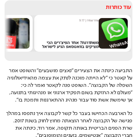
עוד כותרות
9:17
מערכת תרבות היום
|
8:54
? אחד הפיצ'רים הכי
אחרי 24 שנה: הפרשן הוותיק
בוואטסאפ הגיע לישראל
את חדשות 13
התביעה כינתה את הצעירים "נאצים מושבעים" והשופט אמר 
על קאטר כי "לא הייתה מוכנה לנתק את עצמה מהאידיאולוגיה 
השפלה של הקבוצה". השופט פנה לקאטר ואמר לה כי: 
"מעולם לא החזקת בשום תפקיד ארגוני או מנהיגותי בתנועה, 
אך שימשת אשת סוד עבור מנהיג ההתארגנות ותמכת בו". 
כל הארבעה הכחישו בעבר כל קשר לקבוצה איך נתפסו במהלך 
פגישה של הקבוצה לאחר הוצאתה מחוץ לחוק בשנת 2017. 
שרת הפנים הבריטית באותה תקופה, אמר רוד, כינתה את 
חברי הקבוצה "אנטישמים, גזענים והומופובים".