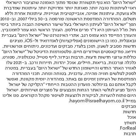
"ישראל היום" הוא גוף תקשורת שנוסד מתוך האמונה שהציבור הישראלי
ראוי לעיתונות טובה יותר, מאוזנת יותר ומדויקת יותר. עיתונות שמדברת
ולא צועקת. עיתונות אמינה, אובייקטיבית ועניינית. עיתונות אחרת וללא
תשלום. המהדורה המודפסת הראשונה פורסמה ב-30 ביולי 2007, וב-2010
הפך "ישראל היום" לעיתון הישראלי בעל שיעור החשיפה הגבוה ביותר בימי
חול. מו"ל העיתון היא ד"ר מרים אדלסון. העורך הראשי הוא עמר לחמנוביץ,
והעורך המייסד הוא עמוס רגב. אתרי האינטרנט של "ישראל היום" בעברית
ובאנגלית, כמו כן היישומונים (אפליקציות) לאנדרואיד ול-iOS, מציגים
חדשות מסביב לשעון, תוכן בלעדי, מבזקים ועדכונים, ניתוחים ופרשנויות,
וידיאו, פודקאסטים ושידורים חיים. פלטפורמות הדיגיטל של "ישראל היום"
כוללות ערוצי חדשות ודעות, תרבות ובידור, לייף סטייל, טכנולוגיה, ספורט,
כלכלה וצרכנות, בריאות, חיילים, אוכל, יהדות, תיירות ורכב. ב-2021 עלו
לאוויר האתר החדש והיישומון החדש של "ישראל היום" בעברית, במטרה
לספק לגולשים חוויה מהירה, עדכנית, בטוחה ונוחה. תכני המהדורה
המודפסת של העיתון זמינים גם באתר, במהדורה יומית מקוונת, ואפשר
לקבל אותם גם בניוזלטר. מועדון ההטבות הייחודי "הקליקה של ישראל
היום" מציע לגולשי האתר הנחות ומבצעים על מוצרים ושירותים. ישראל
היום פתוח להערות, לביקורת ולהצעות לשיפור מקהל הקוראים. פנו אלינו
במייל hayom@israelhayom.co.il.
מבזקים
חדשות
אוכל
תשחץ
ForReal
תרבות