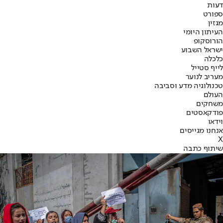
דעות
ספורט
מגזין
העיתון היומי
הורוסקופ
ישראל השבוע
כלכלה
לייף סטייל
מעריב לנוער
טכנולוגיה מדע וסביבה
העולם
משחקים
פודקאסטים
וידאו
אנחנו מגייסים
X
שיתוף כתבה