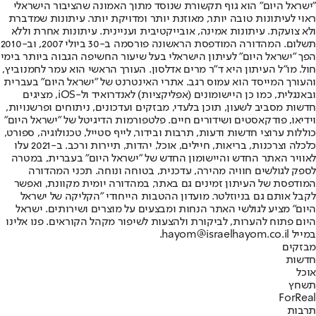
"ישראל היום" הוא גוף תקשורת שנוסד מתוך האמונה שהציבור הישראלי
ראוי לעיתונות טובה יותר, מאוזנת יותר ומדויקת יותר. עיתונות שמדברת
ולא צועקת. עיתונות אמינה, אובייקטיבית ועניינית. עיתונות אחרת וללא
תשלום. המהדורה המודפסת הראשונה פורסמה ב-30 ביולי 2007, וב-2010
הפך "ישראל היום" לעיתון הישראלי בעל שיעור החשיפה הגבוה ביותר בימי
חול. מו"ל העיתון היא ד"ר מרים אדלסון. העורך הראשי הוא עמר לחמנוביץ,
והעורך המייסד הוא עמוס רגב. אתרי האינטרנט של "ישראל היום" בעברית
ובאנגלית, כמו כן היישומונים (אפליקציות) לאנדרואיד ול-iOS, מציגים
חדשות מסביב לשעון, תוכן בלעדי, מבזקים ועדכונים, ניתוחים ופרשנויות,
וידיאו, פודקאסטים ושידורים חיים. פלטפורמות הדיגיטל של "ישראל היום"
כוללות ערוצי חדשות ודעות, תרבות ובידור, לייף סטייל, טכנולוגיה, ספורט,
כלכלה וצרכנות, בריאות, חיילים, אוכל, יהדות, תיירות ורכב. ב-2021 עלו
לאוויר האתר החדש והיישומון החדש של "ישראל היום" בעברית, במטרה
לספק לגולשים חוויה מהירה, עדכנית, בטוחה ונוחה. תכני המהדורה
המודפסת של העיתון זמינים גם באתר, במהדורה יומית מקוונת, ואפשר
לקבל אותם גם בניוזלטר. מועדון ההטבות הייחודי "הקליקה של ישראל
היום" מציע לגולשי האתר הנחות ומבצעים על מוצרים ושירותים. ישראל
היום פתוח להערות, לביקורת ולהצעות לשיפור מקהל הקוראים. פנו אלינו
במייל hayom@israelhayom.co.il.
מבזקים
חדשות
אוכל
תשחץ
ForReal
תרבות