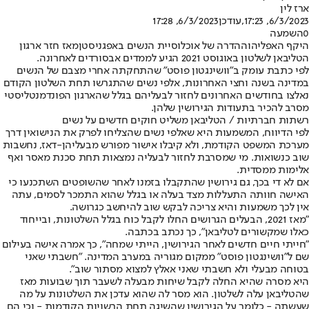
ארז לין
6/3/2023, 17:23
,עודכן
6/3/2023, 17:28
0
השמעה
היקף האפליה
וההדרה של אוכלוסיית הנשים באפגניסטן
מאז חזר ארגון
הטליבאן לשלטון באוגוסט 2021 הגיע לממדים אבסורדים לאחרונה.
לפי כתבת עומק ב"וושינגטון פוסט" שהתחקתה אחרי מצבם של הנשים
במדינה בשנה וחצי האחרונות, אלפי נשים שהתגרשו תחת השלטון הקודם
נאלצו בחודשים האחרונים לחזור לבעליהם בגלל שהארגון הפונדמנטליסטי
מסרב להכיר בתעודות הגירושין שלהן.
רשתות חברתיות / הטליבאן משליט חוקים חדשים על נשים
לפי הדיווח, המשמעות היא שאלפי נשים שהצליחו לפרק את הנישואין דרך
מערכת המשפט הקודמת, ולא קיבלו אישור מפורש מבעליהן-דאז, נחשבות
שוב כנשואות. מי שמסרבת לחזור לבעליה נמצאות תחת סכנת מאסר ואף
אלימות ממסדית.
אם לא די בכך, גם גירושין שהתקבלו בזמנו לאחר שהשופטים השתכנעו כי
האישה חוותה התעללות מצד בעלה או בגלל שהוא התמכר לסמים, עתה
אין לכך משמעות והיא צריכה לבקש שוב להיחשב כגרושה.
"מאז 2021, הבעלים הגרושים החלו לקבל כוח בגלל השלטונות, ובייחוד
כאלו שמקשורים לטליבאן", כך נכתב בכתבה.
"חייתי חיים חדשים לאחר הגירושין, הייתי שמחה", כך אמרה אישה בעילום
שם ל"וושינגטון פוסט" ממקום מגוריה במערב המדינה. "חשבתי שאני
בטוחה מבעלי ולא חשבתי שאני אאלץ למצוא מסתור שוב".
היא מסרה שהיא החלה לקבל שיחות מבעלה לשעבר תוך שבועות מאז
שהטליבאן עלה לשלטון. הוא מסר לה שהוא עדכן את השלטונות על מה
שעשתה - כלומר על הגירושין שהשיגה תחת הרשויות הקודמות - וכי הם